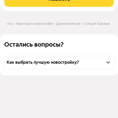
Купить
Квартира в новостройке
Двухкомнатные
Станция Боровая
Остались вопросы?
Как выбрать лучшую новостройку?
Воспользуйтесь тепловой картой для оценки 
инфраструктуры и транспортной доступности 
новостроек в выбранном районе у станции Боровая 
в Санкт-Петербурге и ЛО
Для легкого выбора подходящей новостройки в 
верхней части страницы есть самые частые 
комбинации фильтров, например «» или «»