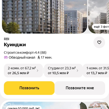
ещё 3 фот
RBI
Куинджи
Строится
•
комфорт
•
4.4 (88)
Обводный канал
17 мин.
2-комн.
от 67,2 м²
Студии
от 23,3 м²
1-комн.
от 31,
от 26,5 млн ₽
от 10,5 млн ₽
от 13,7 млн ₽
Позвонить
Позвоните мне
скидка 10 000 руб./м²