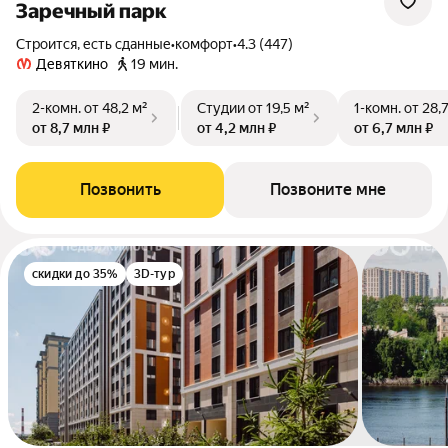
Заречный парк
Строится, есть сданные
•
комфорт
•
4.3 (447)
Девяткино
19 мин.
2-комн.
от 48,2 м²
Студии
от 19,5 м²
1-комн.
от 28,
от 8,7 млн ₽
от 4,2 млн ₽
от 6,7 млн ₽
Позвонить
Позвоните мне
скидки до 35%
3D-тур