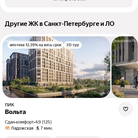
Другие ЖК в Санкт-Петербурге и ЛО
ипотека 12.39% на весь срок
3D-тур
ПИК
Вольта
Сдан
•
комфорт
•
4.9 (125)
Ладожская
7 мин.