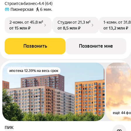
Строится
•
бизнес
•
4.4 (64)
Пионерская
6 мин.
2-комн.
от 45,8 м²
Студии
от 21,3 м²
1-комн.
от 31,8
от 15 млн ₽
от 8,5 млн ₽
от 13,2 млн ₽
Позвонить
Позвоните мне
ипотека 12.39% на весь срок
ещё 44 фо
ПИК