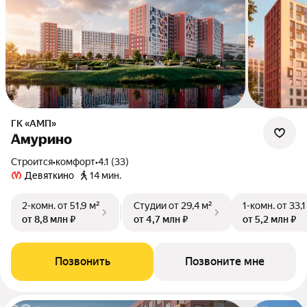
ГК «АМП»
Амурино
Строится
•
комфорт
•
4.1 (33)
Девяткино
14 мин.
2-комн.
от 51,9 м²
Студии
от 29,4 м²
1-комн.
от 33,1
от 8,8 млн ₽
от 4,7 млн ₽
от 5,2 млн ₽
Позвонить
Позвоните мне