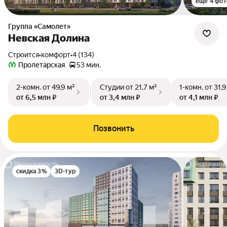
ещё 4 фот
Группа «Самолет»
Невская Долина
Строится
•
комфорт
•
4 (134)
Пролетарская
53 мин.
2-комн.
от 49,9 м²
Студии
от 21,7 м²
1-комн.
от 31,9
от 6,5 млн ₽
от 3,4 млн ₽
от 4,1 млн ₽
Позвонить
скидка 3%
3D-тур