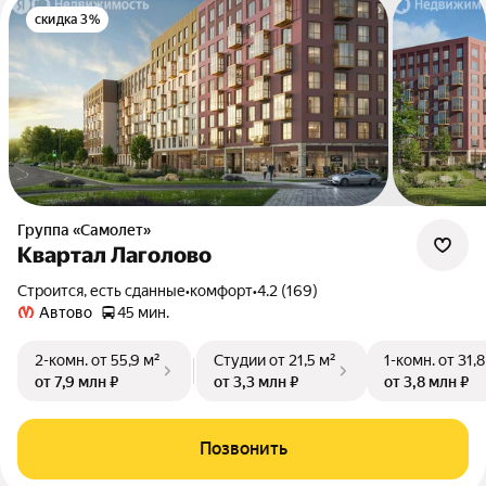
скидка 3%
Группа «Самолет»
Квартал Лаголово
Строится, есть сданные
•
комфорт
•
4.2 (169)
Автово
45 мин.
2-комн.
от 55,9 м²
Студии
от 21,5 м²
1-комн.
от 31,8
от 7,9 млн ₽
от 3,3 млн ₽
от 3,8 млн ₽
Позвонить