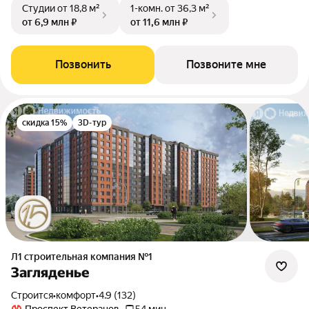
Студии
от 18,8 м²
1-комн.
от 36,3 м²
от 6,9 млн ₽
от 11,6 млн ₽
Позвонить
Позвоните мне
скидка 15%
3D-тур
Л1 cтроительная компания №1
Загляденье
Строится
•
комфорт
•
4.9 (132)