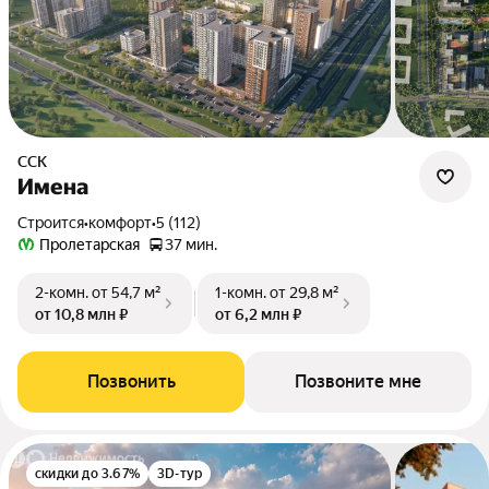
ССК
Имена
Строится
•
комфорт
•
5 (112)
Пролетарская
37 мин.
2-комн.
от 54,7 м²
1-комн.
от 29,8 м²
от 10,8 млн ₽
от 6,2 млн ₽
Позвонить
Позвоните мне
скидки до 3.67%
3D-тур