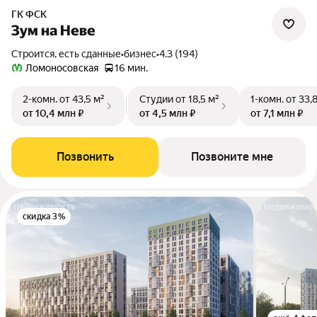
ГК ФСК
Зум на Неве
Строится, есть сданные
•
бизнес
•
4.3 (194)
Ломоносовская
16 мин.
2-комн.
от 43,5 м²
Студии
от 18,5 м²
1-комн.
от 33,
от 10,4 млн ₽
от 4,5 млн ₽
от 7,1 млн ₽
Позвонить
Позвоните мне
скидка 3%