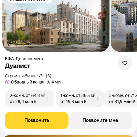
БФА-Девелопмент
Дуалист
Строится
•
бизнес
•
3.1 (5)
Обводный канал
4 мин.
2-комн.
от 64,8 м²
1-комн.
от 36,5 м²
3-комн.
от 71,
от 28,4 млн ₽
от 19,3 млн ₽
от 31,9 млн ₽
Позвонить
Позвоните мне