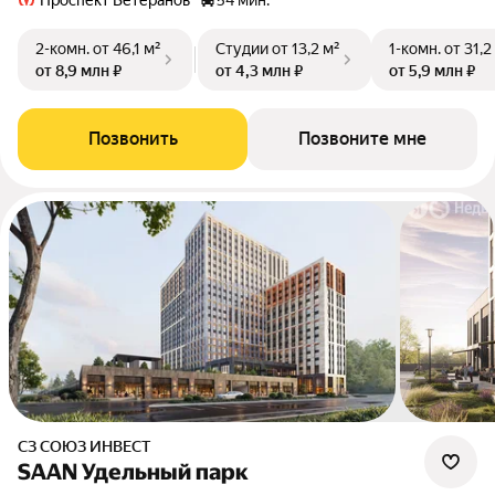
Проспект Ветеранов
54 мин.
2-комн.
от 46,1 м²
Студии
от 13,2 м²
1-комн.
от 31,2
от 8,9 млн ₽
от 4,3 млн ₽
от 5,9 млн ₽
Позвонить
Позвоните мне
СЗ СОЮЗ ИНВЕСТ
SAAN Удельный парк