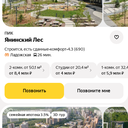
ПИК
Янинский Лес
Строится, есть сданные
•
комфорт
•
4.3 (690)
Ладожская
26 мин.
2-комн.
от 50,1 м²
Студии
от 20,4 м²
1-комн.
от 32,
от 8,4 млн ₽
от 4 млн ₽
от 5,9 млн ₽
Позвонить
Позвоните мне
семейная ипотека 3.5%
3D-тур