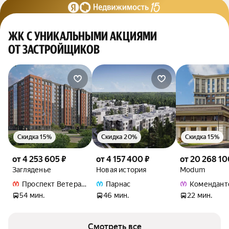
ЖК С УНИКАЛЬНЫМИ АКЦИЯМИ
ОТ ЗАСТРОЙЩИКОВ
Скидка 15%
Скидка 20%
Скидка 15%
от 4 253 605 ₽
от 4 157 400 ₽
от 20 268 10
Загляденье
Новая история
Modum
Проспект Ветеранов
Парнас
Комендант
54 мин.
46 мин.
22 мин.
Смотреть все