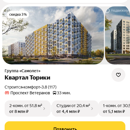
скидка 3%
Группа «Самолет»
Квартал Торики
Строится
•
комфорт
•
3.8 (117)
Проспект Ветеранов
33 мин.
2-комн.
от 51,8 м²
Студии
от 20,4 м²
1-комн.
от 30,
от 8 млн ₽
от 4,4 млн ₽
от 5,1 млн ₽
Позвонить