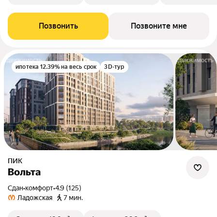
Позвонить
Позвоните мне
ипотека 12.39% на весь срок
3D-тур
ПИК
Вольта
Сдан
•
комфорт
•
4.9 (125)
Ладожская
7 мин.