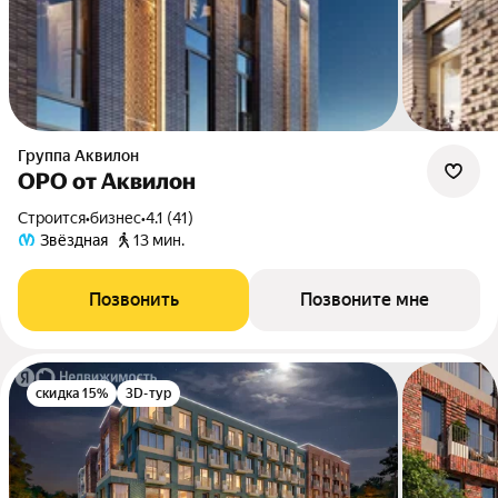
Группа Аквилон
ОРО от Аквилон
Строится
•
бизнес
•
4.1 (41)
Звёздная
13 мин.
Позвонить
Позвоните мне
скидка 15%
3D-тур