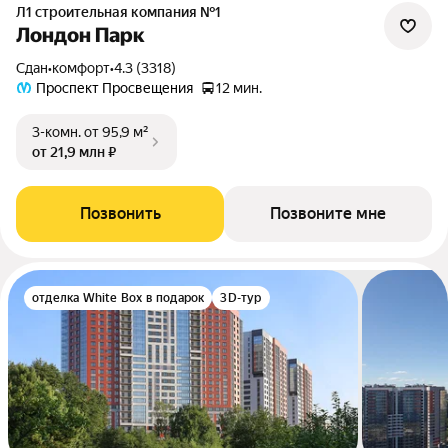
Л1 cтроительная компания №1
Лондон Парк
Сдан
•
комфорт
•
4.3 (3318)
Проспект Просвещения
12 мин.
3-комн.
от 95,9 м²
от 21,9 млн ₽
Позвонить
Позвоните мне
отделка White Box в подарок
3D-тур