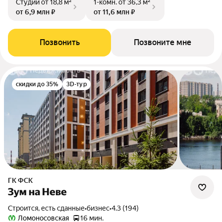
Студии
от 18,8 м²
1-комн.
от 36,3 м²
от 6,9 млн ₽
от 11,6 млн ₽
Позвонить
Позвоните мне
скидки до 35%
3D-тур
ГК ФСК
Зум на Неве
Строится, есть сданные
•
бизнес
•
4.3 (194)
Ломоносовская
16 мин.