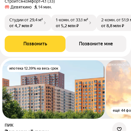
Строится
•
комфорт
•
4.1 (33)
Девяткино
14 мин.
Студии
от 29,4 м²
1-комн.
от 33,1 м²
2-комн.
от 51,9 
от 4,7 млн ₽
от 5,2 млн ₽
от 8,8 млн ₽
Позвонить
Позвоните мне
ипотека 12.39% на весь срок
ещё 44 фо
ПИК