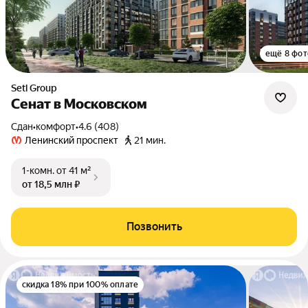
ещё 8 фот
Setl Group
Сенат в Московском
Сдан
•
комфорт
•
4.6 (408)
Ленинский проспект
21 мин.
1-комн.
от 41 м²
от 18,5 млн ₽
Позвонить
скидка 18% при 100% оплате