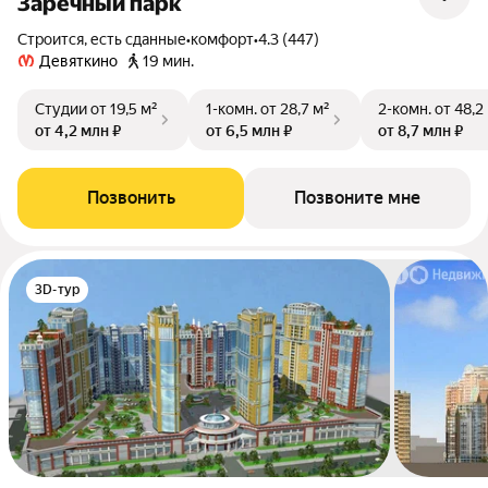
Заречный парк
Строится, есть сданные
•
комфорт
•
4.3 (447)
Девяткино
19 мин.
Студии
от 19,5 м²
1-комн.
от 28,7 м²
2-комн.
от 48,2
от 4,2 млн ₽
от 6,5 млн ₽
от 8,7 млн ₽
Позвонить
Позвоните мне
3D-тур