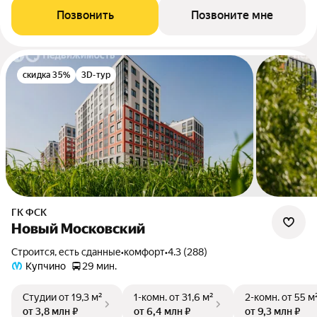
Позвонить
Позвоните мне
скидка 35%
3D-тур
ГК ФСК
Новый Московский
Строится, есть сданные
•
комфорт
•
4.3 (288)
Купчино
29 мин.
Студии
от 19,3 м²
1-комн.
от 31,6 м²
2-комн.
от 55 м
от 3,8 млн ₽
от 6,4 млн ₽
от 9,3 млн ₽