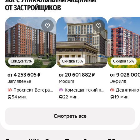
ОТ ЗАСТРОЙЩИКОВ
Скидка 15%
Скидка 15%
Скидка 15%
от 4 253 605 ₽
от 20 601 882 ₽
от 9 028 000
Загляденье
Modum
Энфилд
Проспект Ветеранов
Комендантский проспект
Девяткино
54 мин.
22 мин.
19 мин.
Смотреть все