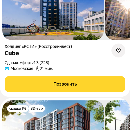
Холдинг «РСТИ» (Росстройинвест)
Cube
Сдан
•
комфорт
•
4.3 (228)
Московская
21 мин.
Позвонить
скидка 1%
3D-тур