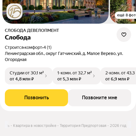
ещё 8 фот
СЛОБОДА ДЕВЕЛОПМЕНТ
Слобода
Строится
•
комфорт
•
4 (1)
Ленинградская обл., округ Гатчинский, д. Малое Верево, ул.
Огородная
Студии
от 30,1 м²
1-комн.
от 32,7 м²
2-комн.
от 43,3
от 4,8 млн ₽
от 5,3 млн ₽
от 6,9 млн ₽
Позвонить
Позвоните мне
упить
Квартира в новостройке
Территория Предпортовая
2026 год