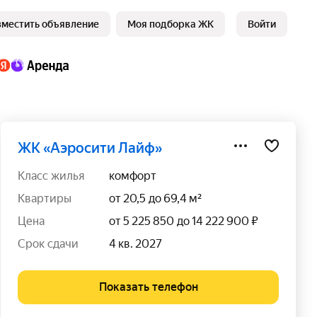
зместить объявление
Моя подборка ЖК
Войти
ЖК «Аэросити Лайф»
класс жилья
комфорт
квартиры
от 20,5 до 69,4 м²
цена
от 5 225 850 до 14 222 900 ₽
срок сдачи
4 кв. 2027
Показать телефон