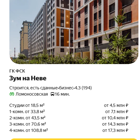
ГК ФСК
Зум на Неве
Строится, есть сданные
•
бизнес
•
4.3 (194)
Ломоносовская
16 мин.
Студии от 18,5 м²
от 4,5 млн ₽
1-комн. от 33,8 м²
от 7,1 млн ₽
2-комн. от 43,5 м²
от 10,4 млн ₽
3-комн. от 70,6 м²
от 14,3 млн ₽
4-комн. от 108,8 м²
от 17,3 млн ₽