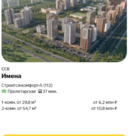
ССК
Имена
Строится
•
комфорт
•
5 (112)
Пролетарская
37 мин.
1-комн. от 29,8 м²
от 6,2 млн ₽
2-комн. от 54,7 м²
от 10,8 млн ₽