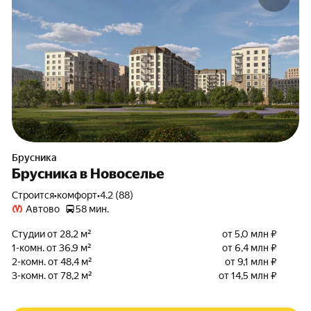
Брусника
Брусника в Новоселье
Строится
•
комфорт
•
4.2 (88)
Автово
58 мин.
Студии от 28,2 м²
от 5,0 млн ₽
1-комн. от 36,9 м²
от 6,4 млн ₽
2-комн. от 48,4 м²
от 9,1 млн ₽
3-комн. от 78,2 м²
от 14,5 млн ₽