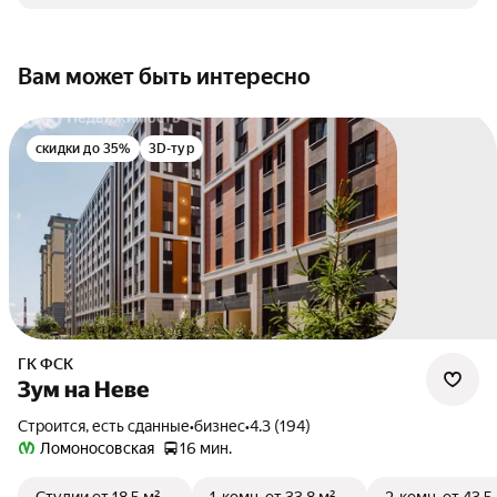
Вам может быть интересно
скидки до 35%
3D-тур
ГК ФСК
Зум на Неве
Строится, есть сданные
•
бизнес
•
4.3 (194)
Ломоносовская
16 мин.