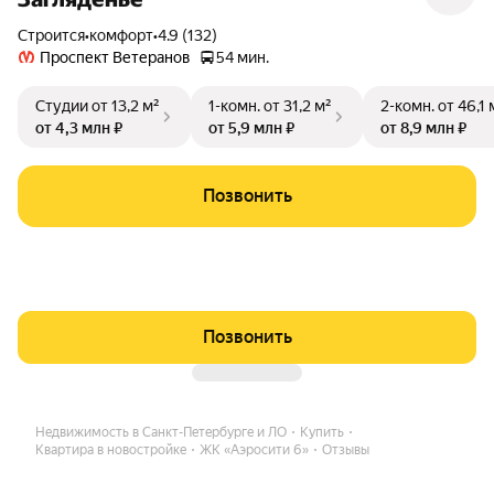
Строится
•
комфорт
•
4.9 (132)
Проспект Ветеранов
54 мин.
Студии
от 13,2 м²
1-комн.
от 31,2 м²
2-комн.
от 46,1 
от 4,3 млн ₽
от 5,9 млн ₽
от 8,9 млн ₽
Позвонить
Позвонить
Недвижимость в Санкт-Петербурге и ЛО
Купить
Квартира в новостройке
ЖК «Аэросити 6»
Отзывы