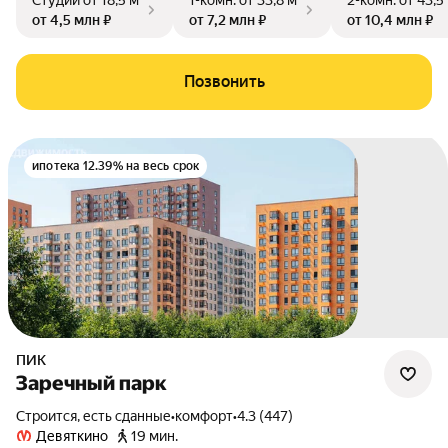
Студии
от 18,5 м²
1-комн.
от 33,8 м²
2-комн.
от 43,5
от 4,5 млн ₽
от 7,2 млн ₽
от 10,4 млн ₽
Позвонить
ипотека 12.39% на весь срок
ПИК
Заречный парк
Строится, есть сданные
•
комфорт
•
4.3 (447)
Девяткино
19 мин.