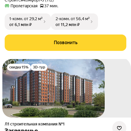
Строится
•
комфорт
•
5 (112)
Пролетарская
37 мин.
1-комн.
от 29,2 м²
2-комн.
от 56,4 м²
от 6,1 млн ₽
от 11,2 млн ₽
Позвонить
скидка 15%
3D-тур
Л1 cтроительная компания №1
Загляденье