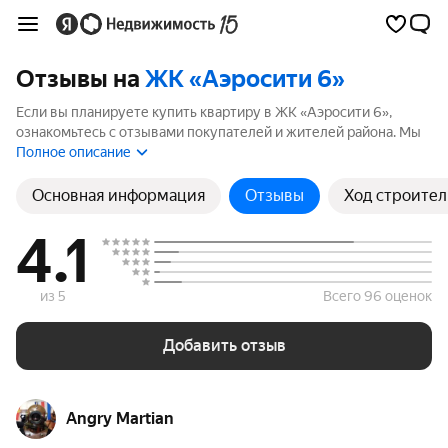
Отзывы на
ЖК «Аэросити 6»
Если вы планируете купить квартиру в ЖК «Аэросити 6»,
ознакомьтесь с отзывами покупателей и жителей района. Мы
рассчитали рейтинг на основе 20 отзывов, чтобы помочь вам
Полное описание
сделать правильный выбор.
Основная информация
Отзывы
Ход строител
4.1
из 5
Всего 96 оценок
Добавить отзыв
Angry Martian