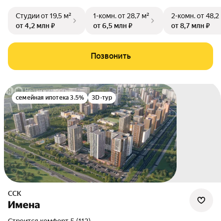
Студии
от 19,5 м²
1-комн.
от 28,7 м²
2-комн.
от 48,2
от 4,2 млн ₽
от 6,5 млн ₽
от 8,7 млн ₽
Позвонить
семейная ипотека 3.5%
3D-тур
ССК
Имена