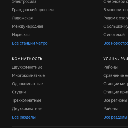
Электросила
С черновой 
Гражданский проспект
В монолитн
Ладожская
Рядом с озе
Международная
С большой к
Нарвская
С ипотекой
Все станции метро
Все новостр
КОМНАТНОСТЬ
УЛИЦЫ, РА
Двухкомнатные
Районы
Многокомнатные
Сравнение 
Однокомнатные
Станции мет
Студии
Станции пр
Трехкомнатные
Все регионы
Двухкомнатные
Районы
Все разделы
Все разделы