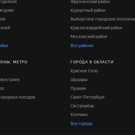
отделкой
Фрунзенский район
ом доме
Курортный район
ром
Выборгское городское поселен
ухней
Красногвардейский район
Московский район
ойки
Все районы
ЙОНЫ, МЕТРО
ГОРОДА В ОБЛАСТИ
Красное Село
новостроек
Шушары
ро
Пушкин
игородных поездов
Санкт-Петербург
Сестрорецк
Колпино
Все города