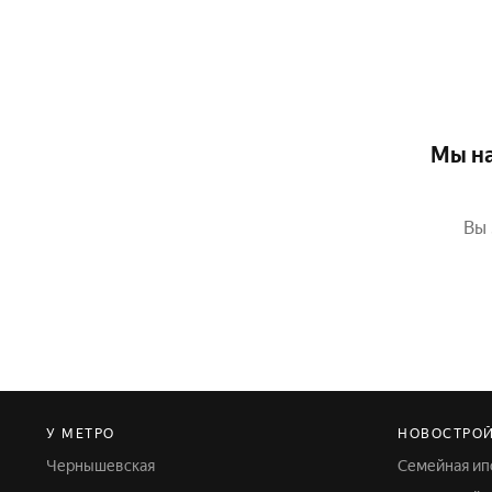
Мы на
Вы 
У МЕТРО
НОВОСТРО
Чернышевская
Семейная ип