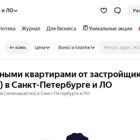
 и ЛО
Ра
потека
Журнал
Для бизнеса
Уникальные акции
4+ комн.
Цена
Взнос и платёж
тными квартирами от застройщик
) в Санкт-Петербурге и ЛО
я (зеленая ветка) в Санкт-Петербурге и ЛО