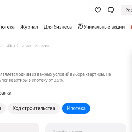
Ра
потека
Журнал
Для бизнеса
Уникальные акции
ке
ЖК «17 линия»
Ипотека
 является одним из важных условий выбора квартиры. На
пки квартиры в ипотеку от 3.9%.
банка
ы
Ход строительства
Ипотека