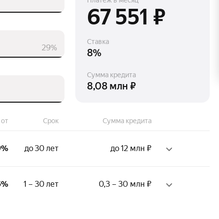
Платёж в месяц
67 551 ₽
Ставка
29%
8%
Сумма кредита
8,08 млн ₽
 от
Срок
Сумма кредита
9%
до 30 лет
до 12 млн ₽
6%
1 – 30 лет
0,3 – 30 млн ₽
ж на последнем месте: