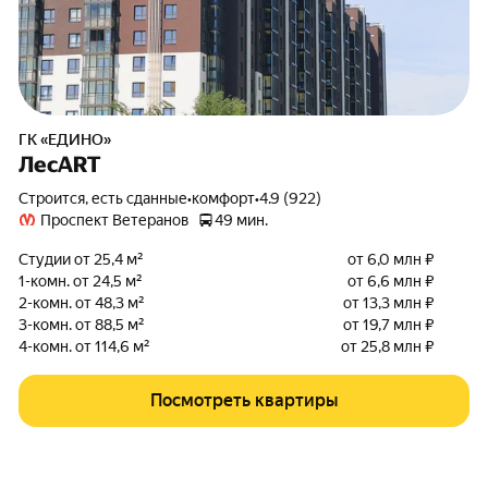
ГК «ЕДИНО»
ЛесART
Строится, есть сданные
•
комфорт
•
4.9 (922)
Проспект Ветеранов
49 мин.
Студии от 25,4 м²
от 6,0 млн ₽
1-комн. от 24,5 м²
от 6,6 млн ₽
2-комн. от 48,3 м²
от 13,3 млн ₽
3-комн. от 88,5 м²
от 19,7 млн ₽
4-комн. от 114,6 м²
от 25,8 млн ₽
Посмотреть квартиры