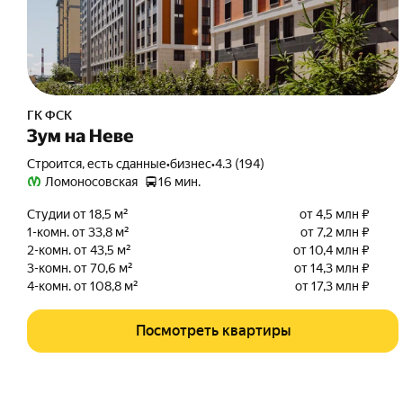
ГК ФСК
Зум на Неве
Строится, есть сданные
•
бизнес
•
4.3 (194)
Ломоносовская
16 мин.
Студии от 18,5 м²
от 4,5 млн ₽
1-комн. от 33,8 м²
от 7,2 млн ₽
2-комн. от 43,5 м²
от 10,4 млн ₽
3-комн. от 70,6 м²
от 14,3 млн ₽
4-комн. от 108,8 м²
от 17,3 млн ₽
Посмотреть квартиры