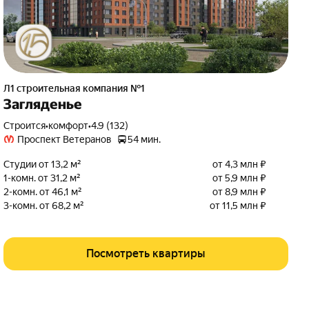
Л1 cтроительная компания №1
Загляденье
Строится
•
комфорт
•
4.9 (132)
Проспект Ветеранов
54 мин.
Студии от 13,2 м²
от 4,3 млн ₽
1-комн. от 31,2 м²
от 5,9 млн ₽
2-комн. от 46,1 м²
от 8,9 млн ₽
3-комн. от 68,2 м²
от 11,5 млн ₽
Посмотреть квартиры