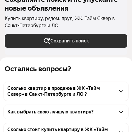
новые объявления
Купить квартиру, рядом: пруд, ЖК: Тайм Сквер в
Санкт-Петербурге и ЛО
Сохранить поиск
Остались вопросы?
Сколько квартир в продаже в ЖК «Тайм
Сквер» в Санкт-Петербурге и ЛО ?
На Яндекс Недвижимости в продаже в ЖК «Тайм 
Сквер» в Санкт-Петербурге и ЛО 109 квартир, из 
Как выбрать свою лучшую квартиру?
них 14 объявлений от агентств, 95 объявлений от 
Чтобы купить квартиру рядом с прудом в ЖК «Тайм 
застройщиков
Сквер», воспользуйтесь тепловой картой для 
Сколько стоит купить квартиру в ЖК «Тайм