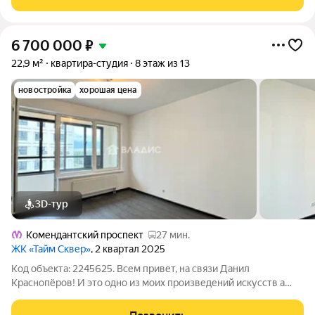
6 700 000
₽
22,9 м²
квартира-студия
8 этаж из 13
новостройка
хорошая цена
3D-тур
Комендантский проспект
27 мин.
ЖК «Тайм Сквер»
, 2 квартал 2025
Код объекта: 2245625. Всем привет, на связи Данил
Краснопёров! И это одно из моих произведений искусств а
именно: Студия 22 м в новом кирпично-монолитном доме
(2025) на Планерной улице, восьмой этаж - функциональный,