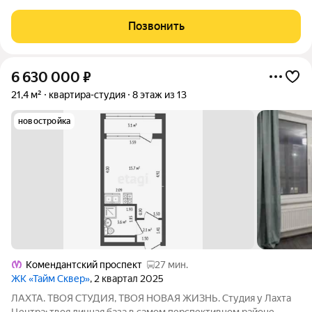
2к.кв. в ЖК Тайм Сквер от застройщика Группа компаний
«РСТИ» (Росстройинвест). Квартира находится в 13 этажном
Позвонить
доме, в Корпус К9 - Тайм
6 630 000
₽
21,4 м²
квартира-студия
8 этаж из 13
новостройка
Комендантский проспект
27 мин.
ЖК «Тайм Сквер»
, 2 квартал 2025
ЛАХТА. ТВОЯ СТУДИЯ, ТВОЯ НОВАЯ ЖИЗНЬ. Студия у Лахта