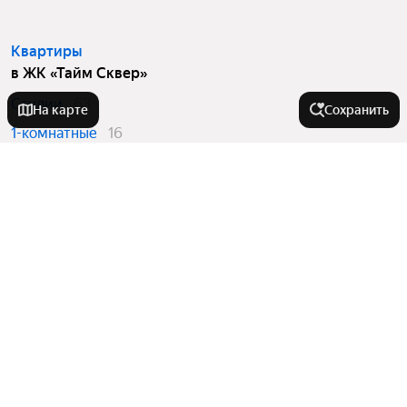
Квартиры
в ЖК «Тайм Сквер»
Студии
63
На карте
Сохранить
1-комнатные
16
2-комнатные
25
Вторичный рынок
в ЖК «Тайм Сквер»
Студии
7
Квартиры в новостройках
в ЖК «Тайм Сквер»
Студии
56
1-комнатные
16