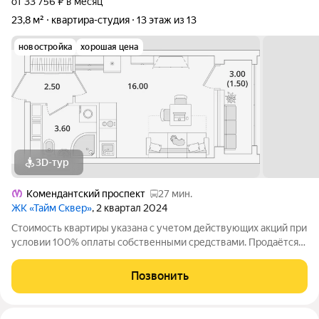
от 33 756 ₽ в месяц
23,8 м²
квартира-студия
13 этаж из 13
новостройка
хорошая цена
3D-тур
Комендантский проспект
27 мин.
ЖК «Тайм Сквер»
, 2 квартал 2024
Стоимость квартиры указана с учетом действующих акций при
условии 100% оплаты собственными средствами. Продаётся
Студия в ЖК Тайм Сквер от застройщика Группа компаний
«РСТИ» (Росстройинвест). Квартира находится в 13 этажном
Позвонить
доме, в Корпус К1 - Тайм