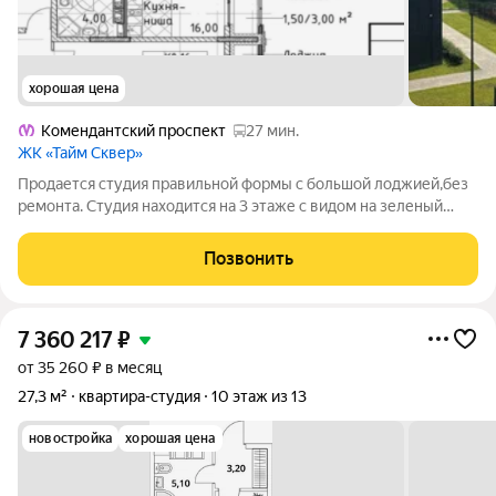
хорошая цена
Комендантский проспект
27 мин.
ЖК «Тайм Сквер»
Продается студия правильной формы с большой лоджией,без
ремонта. Студия находится на 3 этаже с видом на зеленый
ухоженный двор. Комплекс закрыт,двор без машин. В «Тайм
Сквер» есть собственная инфраструктура. В коммерческих
Позвонить
помещениях на первых этажах
7 360 217
₽
от 35 260 ₽ в месяц
27,3 м²
квартира-студия
10 этаж из 13
новостройка
хорошая цена