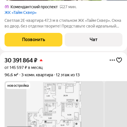
Комендантский проспект
27 мин.
ЖК «Тайм Сквер»
Светлая 2Е-квартира 47,3 м в стильном ЖК «Тайм Сквер». Окна
во двор, без отделки творите! Представьте свой идеальный
интерьер в этой просторной и невероятно светлой квартире!
Мы продаем готовый «холст» для вашего дизайнерского
Позвонить
Чат
шедевра в современном
30 391 864
₽
от 145 597 ₽ в месяц
96,6 м²
3-комн. квартира
12 этаж из 13
новостройка