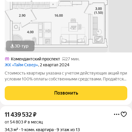
3D-тур
Комендантский проспект
27 мин.
ЖК «Тайм Сквер»
, 2 квартал 2024
Стоимость квартиры указана с учетом действующих акций при
условии 100% оплаты собственными средствами. Продаётся
Студия в ЖК Тайм Сквер от застройщика Группа компаний
«РСТИ» (Росстройинвест). Квартира находится в 13 этажном
Позвонить
доме, в Корпус К2 - Тайм
11 439 532
₽
от 54 803 ₽ в месяц
34,3 м²
1-комн. квартира
9 этаж из 13