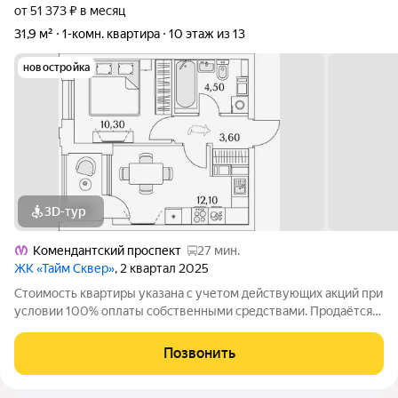
от 51 373 ₽ в месяц
31,9 м²
1-комн. квартира
10 этаж из 13
новостройка
3D-тур
Комендантский проспект
27 мин.
ЖК «Тайм Сквер»
, 2 квартал 2025
Стоимость квартиры указана с учетом действующих акций при
условии 100% оплаты собственными средствами. Продаётся
1к.кв. в ЖК Тайм Сквер от застройщика Группа компаний
«РСТИ» (Росстройинвест). Квартира находится в 13 этажном
Позвонить
доме, в Корпус К10 - Тайм