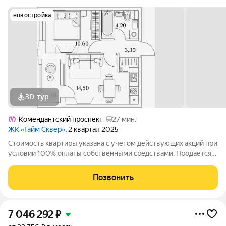
новостройка
3D-тур
Комендантский проспект
27 мин.
ЖК «Тайм Сквер»
, 2 квартал 2025
Стоимость квартиры указана с учетом действующих акций при
условии 100% оплаты собственными средствами. Продаётся
1к.кв. в ЖК Тайм Сквер от застройщика Группа компаний
«РСТИ» (Росстройинвест). Квартира находится в 13 этажном
Позвонить
доме, в Корпус К10 - Тайм
7 046 292
₽