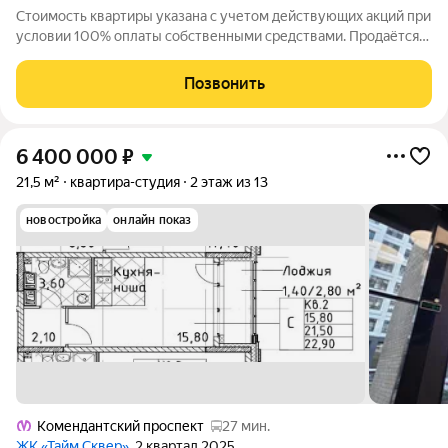
Стоимость квартиры указана с учетом действующих акций при
условии 100% оплаты собственными средствами. Продаётся
2к.кв. в ЖК Тайм Сквер от застройщика Группа компаний
«РСТИ» (Росстройинвест). Квартира находится в 13 этажном
Позвонить
доме, в Корпус К9 - Тайм
6 400 000
₽
21,5 м²
квартира-студия
2 этаж из 13
новостройка
онлайн показ
Комендантский проспект
27 мин.
ЖК «Тайм Сквер»
, 2 квартал 2025