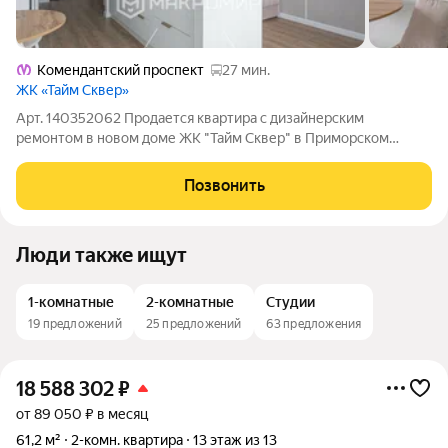
Комендантский проспект
27 мин.
ЖК «Тайм Сквер»
Арт. 140352062 Продается квартира с дизайнерским
ремонтом в новом доме ЖК "Тайм Сквер" в Приморском
районе г. Санкт-Петербурга. Дом 2025 года теплый,
монолитный. Квартира общей площадью 25,7 кв.м. +
Позвонить
застекленная лоджия 3,7 кв.м., итого 29,4 кв.м.
Люди также ищут
1-комнатные
2-комнатные
Студии
19 предложений
25 предложений
63 предложения
18 588 302
₽
от 89 050 ₽ в месяц
61,2 м²
2-комн. квартира
13 этаж из 13