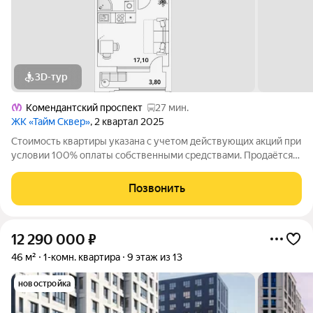
3D-тур
Комендантский проспект
27 мин.
ЖК «Тайм Сквер»
, 2 квартал 2025
Стоимость квартиры указана с учетом действующих акций при
условии 100% оплаты собственными средствами. Продаётся
Студия в ЖК Тайм Сквер от застройщика Группа компаний
«РСТИ» (Росстройинвест). Квартира находится в 13 этажном
Позвонить
доме, в Корпус К9 - Тайм
12 290 000
₽
46 м²
1-комн. квартира
9 этаж из 13
новостройка