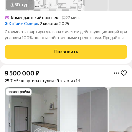
3D-тур
Комендантский проспект
27 мин.
ЖК «Тайм Сквер»
, 2 квартал 2025
Стоимость квартиры указана с учетом действующих акций при
условии 100% оплаты собственными средствами. Продаётся
3к.кв. в ЖК Тайм Сквер от застройщика Группа компаний
«РСТИ» (Росстройинвест). Квартира находится в 13 этажном
Позвонить
доме, в Корпус К7 - Тайм
9 500 000
₽
25,7 м²
квартира-студия
9 этаж из 14
новостройка