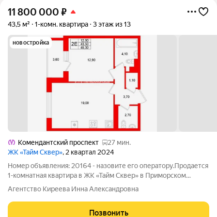
11 800 000
₽
43,5 м²
1-комн. квартира
3 этаж из 13
новостройка
Комендантский проспект
27 мин.
ЖК «Тайм Сквер»
, 2 квартал 2024
Номер объявления: 20164 - назовите его оператору.Продается
1-комнатная квартира в ЖК «Тайм Сквер» в Приморском
районе СПб. Современная квартира в одном из самых
Агентство Киреева Инна Александровна
престижных районов города Ваш шанс начать новую жизнь в
комфортном пространстве! Дом
Позвонить