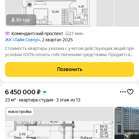
3D-тур
Комендантский проспект
27 мин.
ЖК «Тайм Сквер»
, 2 квартал 2025
Стоимость квартиры указана с учетом действующих акций при
условии 100% оплаты собственными средствами. Продаётся
1к.кв. в ЖК Тайм Сквер от застройщика Группа компаний
«РСТИ» (Росстройинвест). Квартира находится в 13 этажном
Позвонить
доме, в Корпус К10 - Тайм
6 450 000
₽
23 м²
квартира-студия
3 этаж из 13
новостройка