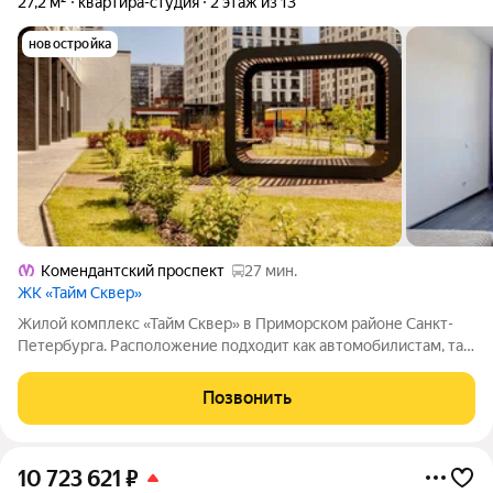
27,2 м²
квартира-студия
2 этаж из 13
новостройка
Комендантский проспект
27 мин.
ЖК «Тайм Сквер»
Жилой комплекс «Тайм Сквер» в Приморском районе Санкт-
Петербурга. Расположение подходит как автомобилистам, так
и тем, кто предпочитает общественный транспорт. Рядом с
домами находятся выезды на КАД и Западный скоростной
Позвонить
диаметр. До станции метро
10 723 621
₽