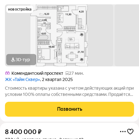
новостройка
3D-тур
Комендантский проспект
27 мин.
ЖК «Тайм Сквер»
, 2 квартал 2025
Стоимость квартиры указана с учетом действующих акций при
условии 100% оплаты собственными средствами. Продаётся
2к.кв. в ЖК Тайм Сквер от застройщика Группа компаний
«РСТИ» (Росстройинвест). Квартира находится в 13 этажном
Позвонить
доме, в Корпус К9 - Тайм
8 400 000
₽