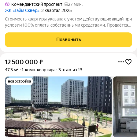
Комендантский проспект
27 мин.
ЖК «Тайм Сквер»
, 2 квартал 2025
Стоимость квартиры указана с учетом действующих акций при
условии 100% оплаты собственными средствами. Продаётся
2к.кв. в ЖК Тайм Сквер от застройщика Группа компаний
«РСТИ» (Росстройинвест). Квартира находится в 13 этажном
Позвонить
доме, в Корпус К9 - Тайм
12 500 000
₽
47,3 м²
1-комн. квартира
3 этаж из 13
новостройка