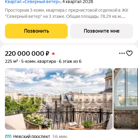
Квартал «Северный ветер»
, 4 квартал 2028
Просторная 3-комн. квартира с предчистовой отделкой в ЖК
"Северный ветер" на 3 этаже. Общая площадь: 78.29 кв.м.,
жилая: 35.8 кв.м., площадь просторной кухни-столовой: 18.1
кв.м. Угловая квартира, очень светлая, естественная
Позвонить
Позвоните мне
вентиляция при открытии
220 000 000
₽
225 м²
5-комн. квартира
6 этаж из 6
Невский проспект
6 мин.