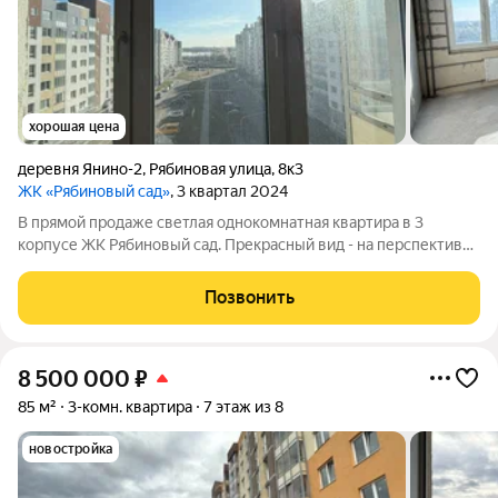
хорошая цена
деревня Янино-2
,
Рябиновая улица
,
8к3
ЖК «Рябиновый сад»
, 3 квартал 2024
В прямой продаже светлая однокомнатная квартира в 3
корпусе ЖК Рябиновый сад. Прекрасный вид - на перспективу
в сторону города, солнечная сторона, отличная планировка.
Один взрослый собственник, без обременений, никто не
Позвонить
зарегистрован.
8 500 000
₽
85 м²
3-комн. квартира
7 этаж из 8
новостройка