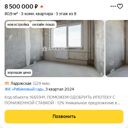
8 500 000
₽
80,9 м²
3-комн. квартира
3 этаж из 8
новостройка
онлайн показ
хорошая цена
Ладожская
29 мин.
ЖК «Рябиновый сад»
, 3 квартал 2024
Код объекта: 1665941. ПОМОЖЕМ ОДОБРИТЬ ИПОТЕКУ С
ПОНИЖЕННОЙ СТАВКОЙ - 12% Уникальное предложение в
динамично развивающемся районе: просторная
трёхкомнатная квартира в новостройке 2024 года по адресу
Позвонить
Рябиновая улица, 8к1 в деревне Янино-2,