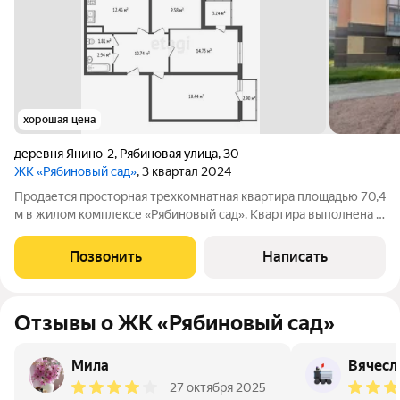
хорошая цена
деревня Янино-2
,
Рябиновая улица
,
30
ЖК «Рябиновый сад»
, 3 квартал 2024
Продается просторная трехкомнатная квартира площадью 70,4
м в жилом комплексе «Рябиновый сад». Квартира выполнена в
черновой отделке, что дает возможность реализовать
индивидуальный дизайн-проект. Планировка включает три
Позвонить
Написать
изолированные комнаты
Отзывы о ЖК «Рябиновый сад»
Мила
Вячесл
27 октября 2025