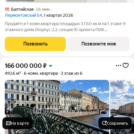
Балтийская
6 мин.
Лермонтовский 54
, 1 квартал 2026
Продаётся 1-комн.квартира площадью 37.60 кв.м на 1 этаже 9
этажного дома (Корпус 2.2, секция 9) проекта ПИК
Лермонтовский 54. Светлый просторный подъезд на уровне
земли, функциональная планировка, большие окна.
Позвонить
Позвоните мне
«Лермонтовский 54» находится в центре
166 000 000
₽
410,6 м²
6-комн. квартира
3 этаж из 6
На карте
Сохранить