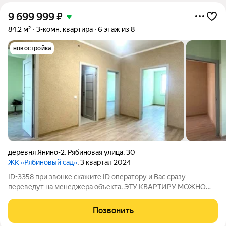
9 699 999
₽
84,2 м²
3-комн. квартира
6 этаж из 8
новостройка
деревня Янино-2
,
Рябиновая улица
,
30
ЖК «Рябиновый сад»
, 3 квартал 2024
ID-3358 при звонке скажите ID оператору и Вас сразу
переведут на менеджера объекта. ЭТУ КВАРТИРУ МОЖНО
КУПИТЬ ПО СТАВКЕ 12,25% НА ВЕСЬ СРОК. ТРЕХКОМНАТНАЯ
КВАРТИРА С РЕМОНТОМ ПО ЦЕНЕ ДВУШКИ. О квартире:
Позвонить
Общая площадь без балкона - 84,2 м2! Квартира с