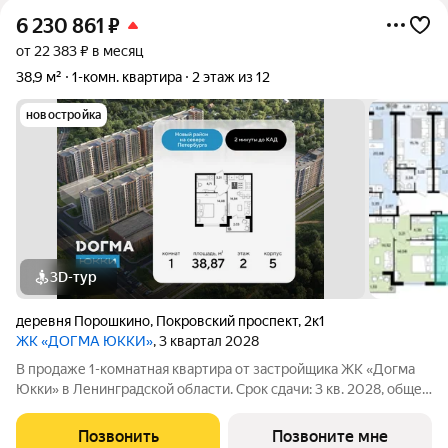
6 230 861
₽
от 22 383 ₽ в месяц
38,9 м²
1-комн. квартира
2 этаж из 12
новостройка
3D-тур
деревня Порошкино
,
Покровский проспект
,
2к1
ЖК «ДОГМА ЮККИ»
, 3 квартал 2028
В продаже 1-комнатная квартира от застройщика ЖК «Догма
Юкки» в Ленинградской области. Срок сдачи: 3 кв. 2028, общей
площадью 38.87 кв.м., на 2 этаже. «Догма Юкки» это квартал с
доступной социальной инфраструктурой. Жилой комплекс
Позвонить
Позвоните мне