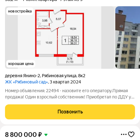
новостройка
хорошая цена
деревня Янино-2
,
Рябиновая улица
,
8к2
ЖК «Рябиновый сад»
, 3 квартал 2024
Номер объявления: 22494 - назовите его оператору.Прямая
продажа! Один взрослый собственник! Приобретал по ДДУ у
застройщика за наличные. Мат. капитал не использовался. Без
обременений. Никто не зарегистрирован! Полная стоимость в
Позвонить
договоре. Просторная
8 800 000
₽