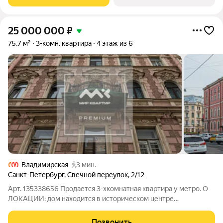
расположен в
25 000 000
₽
75,7 м²
3-комн. квартира
4 этаж из 6
Владимирская
3 мин.
Санкт-Петербург
,
Свечной переулок
,
2/12
Арт. 135338656 Продается 3-хкомнатная квартира у метро. О
ЛОКАЦИИ: дом находится в историческом центре
Центрального района в непосредственной близости от
м.Владимирская и м.Достоевская. Тихие вымощенные
Позвонить