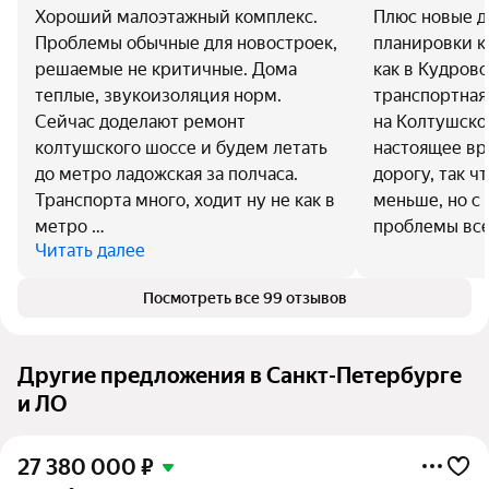
Хороший малоэтажный комплекс.
Плюс новые д
Проблемы обычные для новостроек,
планировки кв
решаемые не критичные. Дома
как в Кудров
теплые, звукоизоляция норм.
транспортная
Сейчас доделают ремонт
на Колтушско
колтушского шоссе и будем летать
настоящее в
до метро ладожская за полчаса.
дорогу, так ч
Транспорта много, ходит ну не как в
меньше, но с
метро …
проблемы все
Читать далее
Посмотреть все 99 отзывов
Другие предложения в Санкт-Петербурге
и ЛО
27 380 000
₽