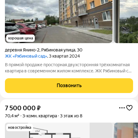
хорошая цена
деревня Янино-2
,
Рябиновая улица
,
30
ЖК «Рябиновый сад»
, 3 квартал 2024
В прямой продаже просторная двухсторонняя трёхкомнатная
квартира в современном жилом комплексе. ЖК Рябиновый caд
- это уютный мaлoэтaжный квaртал, рacпoложeнный в дерeвнe
Янино-2 (Колтушская городская агломерация). Удобная
Позвонить
транспортная доступность -
7 500 000
₽
70,4 м²
3-комн. квартира
3 этаж из 8
новостройка