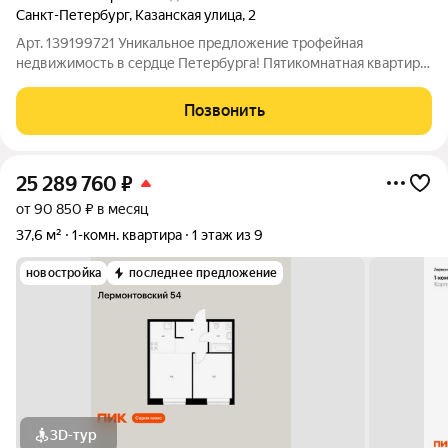
Санкт-Петербург
,
Казанская улица
,
2
Арт. 139199721 Уникальное предложение трофейная
недвижимость в сердце Петербурга! Пятикомнатная квартира
площадью 225 м на последнем этаже дома с захватывающим
видом на Казанский собор. Из окон открывается великолепная
Позвонить
панорама на главный купол,
25 289 760
₽
от 90 850 ₽ в месяц
37,6 м²
1-комн. квартира
1 этаж из 9
новостройка
последнее предложение
3D-тур