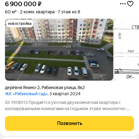
6 900 000
₽
60 м²
2-комн. квартира
7 этаж из 8
новостройка
деревня Янино-2
,
Рябиновая улица
,
8к2
ЖК «Рябиновый сад»
, 3 квартал 2024
ID: 1918013 Продаётся уютная двухкомнатная квартира с
изолированными комнатами на седьмом этаже монолитно-
кирпичного дома. Год постройки 2025. Из окон открывается
приятный вид на солнечную сторону, что обеспечивает
Позвонить
хорошее естественное освещение. В