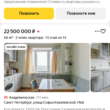
предложение ограничено! Стоимость квартиры указана со
скидкой, ваша экономия составит 3,523,362 руб. Звоните, мы
вам все подробно расскажем. 2-комн. квартира с
Позвонить
Позвоните мне
предчистовой отделкой в ЖК "ЛЕГЕНДА
22 500 000
₽
66 м²
2-комн. квартира
13 этаж из 14
онлайн показ
Академическая
11 мин.
Санкт-Петербург
,
улица Софьи Ковалевской
,
14к6
Код объекта: 2255034. Просторная 2-комнатная квартира 66 м