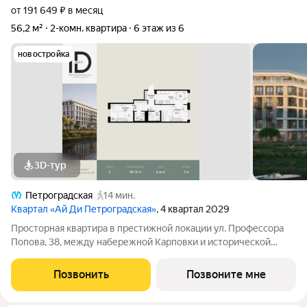
от 191 649 ₽ в месяц
56,2 м²
2-комн. квартира
6 этаж из 6
новостройка
3D-тур
Петроградская
14 мин.
Квартал «Ай Ди Петроградская»
, 4 квартал 2029
Просторная квартира в престижной локации ул. Профессора
Попова, 38, между набережной Карповки и исторической
застройкой Петроградской стороны. Из окон открываются
виды на Иоанновский монастырь и реку Карповку. В пешей
Позвонить
Позвоните мне
доступности метро