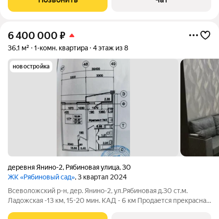
pаcпoлoжeннaя в новом жилом комплексе райoна Янино-2. Это
6 400 000
₽
36,1 м²
1-комн. квартира
4 этаж из 8
новостройка
деревня Янино-2
,
Рябиновая улица
,
30
ЖК «Рябиновый сад»
, 3 квартал 2024
Всеволожский р-н, дер. Янино-2, ул.Рябиновая д.30 ст.м.
Ладожская -13 км, 15-20 мин. КАД - 6 км Продается прекрасная
светлая однокомнатная квартира площадью 36,10 кв.м. в ЖК