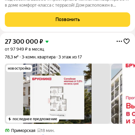
в доме комфорт-класса с террасой! Дом расположен в
Калининском районе - в одном из самых востребованных в
Санкт-Петербурге. Рядом находятся: - школы и детские сады; -
Позвонить
магазины и супермаркеты;
27 300 000
₽
от 97 949 ₽ в месяц
78,3 м²
3-комн. квартира
3 этаж из 17
новостройка
последнее предложение
Приморская
18 мин.