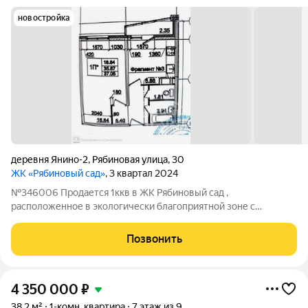
новостройка
деревня Янино-2
,
Рябиновая улица
,
30
ЖК «Рябиновый сад»
, 3 квартал 2024
№346006 Продается 1ккв в ЖК Рябиновый сад ,
расположенное в экологически благоприятной зоне с
развитой социальной и коммерческой инфраструктурой.
Объект недвижимости характеризуется современным
Позвонить
дизайнерским ремонтом и полным комплектом новейшей
4 350 000
₽
38,2 м²
1-комн. квартира
7 этаж из 9