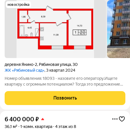
новостройка
деревня Янино-2
,
Рябиновая улица
,
30
ЖК «Рябиновый сад»
, 3 квартал 2024
Номер объявления: 18093 - назовите его оператору.Ищете
квартиру с огромным потенциалом? Тогда это предложение
именно для вас! ЖК "Рябиновый сад"! Представляем вашему
вниманию отличную квартиру на первом этаже, залитую
Позвонить
солнечным светом! Квартира
6 400 000
₽
36,1 м²
1-комн. квартира
4 этаж из 8