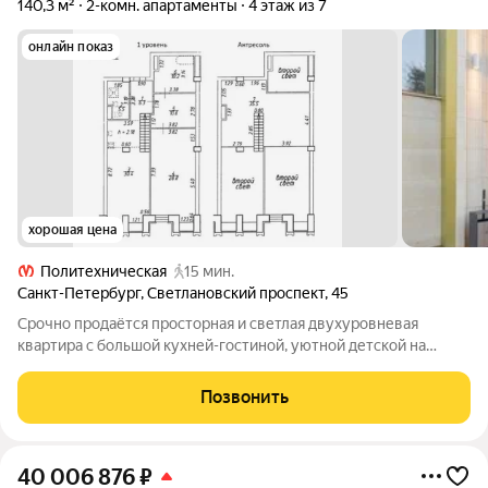
140,3 м²
2-комн. апартаменты
4 этаж из 7
онлайн показ
хорошая цена
Политехническая
15 мин.
Санкт-Петербург
,
Светлановский проспект
,
45
Срочно продаётся просторная и светлая двухуровневая
квартира с большой кухней-гостиной, уютной детской на
первом уровне, и спальней на втором уровне, общей
площадью 140.3 м2. Современный и оригинальный дизайн,
Позвонить
невысокая этажность дома, вид на
40 006 876
₽