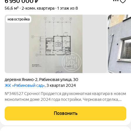
6 950 000
₽
56,6 м²
2-комн. квартира
1 этаж из 8
новостройка
деревня Янино-2
,
Рябиновая улица
,
30
ЖК «Рябиновый сад»
, 3 квартал 2024
№346527 Срочно! Продается двухкомнатная квартира в новом
монолитном доме 2024 года постройки. Черновая отделка,
выход на застеклённый балкон с кухни. В квартире
вместительная гардеробная и просторная прихожая.
Позвонить
Установлены счетчики на горячую,