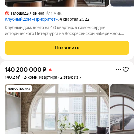
Площадь Ленина
11 мин.
Клубный дом «Приоритет»
, 4 квартал 2022
Клубный дом, всего на 4.0 квартир, в самом сердце
исторического Петербурга на Воскресенской набережной,
неподалеку от Литейного моста. Удобное расположение
открывает великолепный вид на акваторию Невы и
Позвонить
петербургские мосты. В районе современной
140 200 000
₽
140,2 м²
2-комн. квартира
2 этаж из 7
новостройка