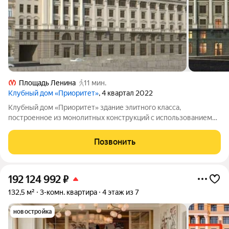
Площадь Ленина
11 мин.
Клубный дом «Приоритет»
, 4 квартал 2022
Клубный дом «Приоритет» здание элитного класса,
построенное из монолитных конструкций с использованием
штукатурки, гранита и архитектурного бетона. В доме 7
этажей и 2 подземных уровня, всего один корпус и 40 квартир.
Позвонить
Отделка в квартирах пока
192 124 992
₽
132,5 м²
3-комн. квартира
4 этаж из 7
новостройка