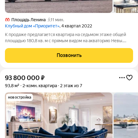
Площадь Ленина
11 мин.
Клубный дом «Приоритет»
, 4 квартал 2022
К продаже предлагается квартира на седьмом этаже общей
площадью 180,8 кв. м с прямым видом на акваторию Невы.
Функциональное зонирование включает в себя кухню-
столовую-гостиную 97 кв. м с большими окнами, из которых
Позвонить
открывается вид на город и его
93 800 000
₽
93,8 м²
2-комн. квартира
2 этаж из 7
новостройка