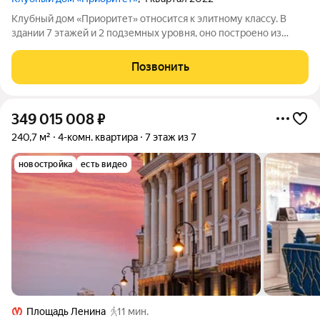
Клубный дом «Приоритет» относится к элитному классу. В
здании 7 этажей и 2 подземных уровня, оно построено из
монолита, отделано штукатуркой, гранитом и архитектурным
бетоном. Дом состоит из одного корпуса, отделка квартир
Позвонить
подготовка под отделку.
349 015 008
₽
240,7 м²
4-комн. квартира
7 этаж из 7
новостройка
есть видео
Площадь Ленина
11 мин.