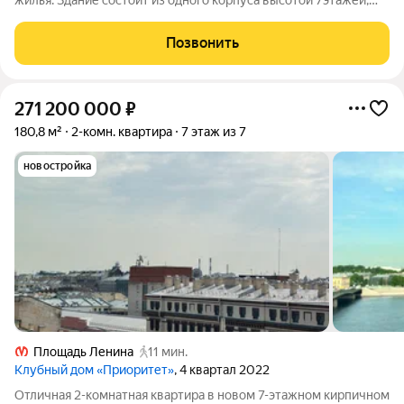
жилья. Здание состоит из одного корпуса высотой 7этажей,
также предусмотрены 2подземных этажа. В доме всего
40квартир. При строительстве использованы такие
Позвонить
материалы, как монолит, штукатурка, гранит
271 200 000
₽
180,8 м²
2-комн. квартира
7 этаж из 7
новостройка
Площадь Ленина
11 мин.
Клубный дом «Приоритет»
, 4 квартал 2022
Отличная 2-комнатная квартира в новом 7-этажном кирпичном