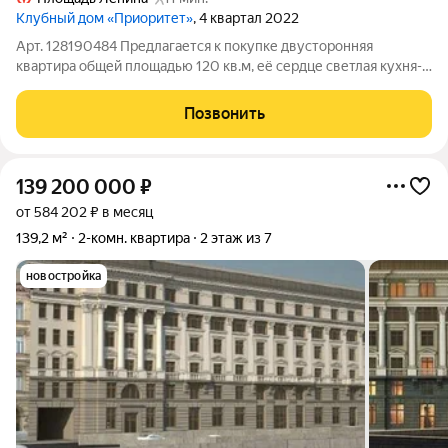
Клубный дом «Приоритет»
, 4 квартал 2022
Арт. 128190484 Предлагается к покупке двусторонняя
квартира общей площадью 120 кв.м, её сердце светлая кухня-
гостиная 52 кв.м с видами на Неву и крейсер «Аврору».
Свободная планировка позволяет воплотить индивидуальный
Позвонить
дизайн на две спальни в тихой
139 200 000
₽
от 584 202 ₽ в месяц
139,2 м²
2-комн. квартира
2 этаж из 7
новостройка