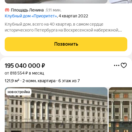
Площадь Ленина
11 мин.
Клубный дом «Приоритет»
, 4 квартал 2022
Клубный дом, всего на 40 квартир, в самом сердце
исторического Петербурга на Воскресенской набережной,
неподалеку от Литейного моста. Удобное расположение
открывает великолепный вид на акваторию Невы и
Позвонить
петербургские мосты. Высокие потолки 3,3 м,
195 040 000
₽
от 818 554 ₽ в месяц
121,9 м²
2-комн. квартира
6 этаж из 7
новостройка