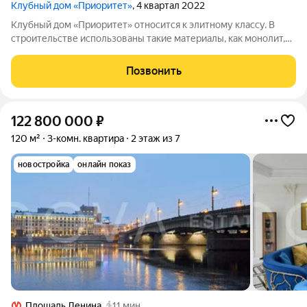
Клубный дом «Приоритет»
, 4 квартал 2022
Клубный дом «Приоритет» относится к элитному классу. В
строительстве использованы такие материалы, как монолит,
штукатурка, гранит и архитектурный бетон. Дом состоит из
одного корпуса, имеет 7 надземных и 2 подземных этажа.
Позвонить
Отделка пока подготовлена
122 800 000
₽
120 м²
3-комн. квартира
2 этаж из 7
новостройка
онлайн показ
Площадь Ленина
11 мин.