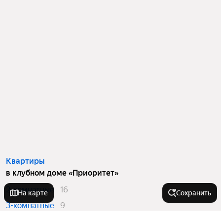
Квартиры
в клубном доме «Приоритет»
2-комнатные
16
На карте
Сохранить
3-комнатные
9