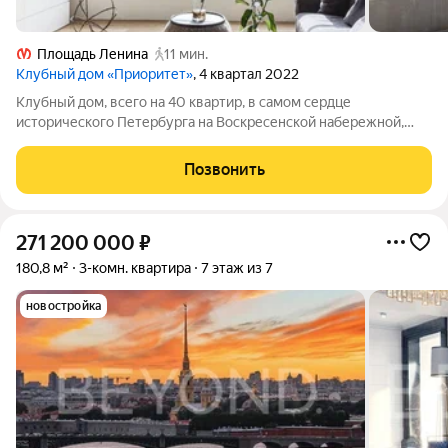
Площадь Ленина
11 мин.
Клубный дом «Приоритет»
, 4 квартал 2022
Клубный дом, всего на 40 квартир, в самом сердце
исторического Петербурга на Воскресенской набережной,
неподалеку от Литейного моста. Удобное расположение
открывает великолепный вид на акваторию Невы и
Позвонить
петербургские мосты. Высокие потолки 3,3 м,
271 200 000
₽
180,8 м²
3-комн. квартира
7 этаж из 7
новостройка