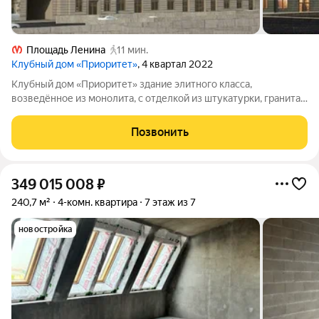
Площадь Ленина
11 мин.
Клубный дом «Приоритет»
, 4 квартал 2022
Клубный дом «Приоритет» здание элитного класса,
возведённое из монолита, с отделкой из штукатурки, гранита
и архитектурного бетона. В доме 7 этажей и 2 подземных
уровня, всего один корпус и 40 квартир. Подготовка к
Позвонить
финишной отделке уже выполнена.
349 015 008
₽
240,7 м²
4-комн. квартира
7 этаж из 7
новостройка