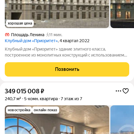
хорошая цена
Площадь Ленина
11 мин.
Клубный дом «Приоритет»
, 4 квартал 2022
Клубный дом «Приоритет» здание элитного класса,
построенное из монолитных конструкций с использованием
штукатурки, гранита и архитектурного бетона. В доме 7
надземных и 2 подземных этажа, всего один корпус и 40
Позвонить
квартир. Отделка в квартирах пока
349 015 008
₽
240,7 м²
5-комн. квартира
7 этаж из 7
новостройка
онлайн показ