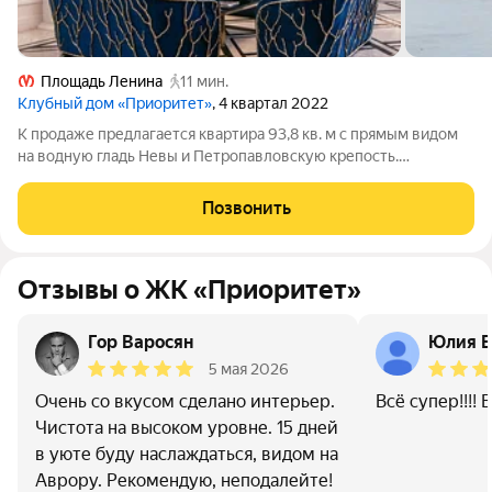
Площадь Ленина
11 мин.
Клубный дом «Приоритет»
, 4 квартал 2022
К продаже предлагается квартира 93,8 кв. м с прямым видом
на водную гладь Невы и Петропавловскую крепость.
Функциональное зонирование квартиры продумано до
мелочей, оно включает в себя кухню-столовую-гостиную с
Позвонить
большими окнами, из которых открывается
Отзывы о ЖК «Приоритет»
Гор Варосян
Юлия В
5 мая 2026
Очень со вкусом сделано интерьер.
Всё супер!!!! 
Чистота на высоком уровне. 15 дней
в уюте буду наслаждаться, видом на
Аврору. Рекомендую, неподалейте!