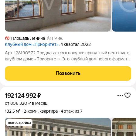
Площадь Ленина
11 мин.
Клубный дом «Приоритет»
, 4 квартал 2022
Арт. 128190572 Предлагается к покупке приватный пентхаус в
клубном доме «Приоритет». Это клубный дом нового формата,
где элитная недвижимость встречает безупречный сервис
уровня пятизвездочного отеля. Всего 40 резиденций в
Позвонить
историческом центре
192 124 992
₽
от 806 320 ₽ в месяц
132,5 м²
2-комн. квартира
4 этаж из 7
новостройка