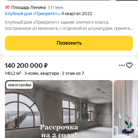
Площадь Ленина
11 мин.
Клубный дом «Приоритет»
, 4 квартал 2022
Клубный дом «Приоритет» здание элитного класса,
построенное из монолита, с отделкой из штукатурки, гранита и
архитектурного бетона. В доме 7 этажей и 2 подземных
уровня, всего один корпус и 40 квартир. Подготовка к
Позвонить
финишной отделке уже выполнена.
140 200 000
₽
140,2 м²
3-комн. квартира
2 этаж из 7
новостройка