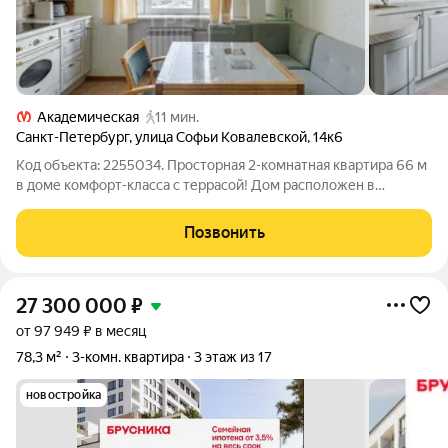
Академическая
11 мин.
Санкт-Петербург
,
улица Софьи Ковалевской
,
14к6
Код объекта: 2255034. Просторная 2-комнатная квартира 66 м
в доме комфорт-класса с террасой! Дом расположен в
Калининском районе - в одном из самых востребованных в
Санкт-Петербурге. Рядом находятся: - школы и детские сады; -
Позвонить
магазины и супермаркеты;
27 300 000
₽
от 97 949 ₽ в месяц
78,3 м²
3-комн. квартира
3 этаж из 17
новостройка