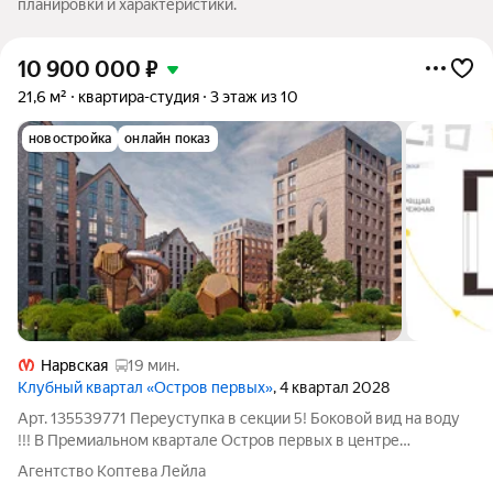
планировки и характеристики.
10 900 000
₽
21,6 м²
квартира-студия
3 этаж из 10
новостройка
онлайн показ
Нарвская
19 мин.
Клубный квартал «Остров первых»
, 4 квартал 2028
Арт. 135539771 Переуступка в секции 5! Боковой вид на воду
!!! В Премиальном квартале Остров первых в центре
Петербурга, на Матисовом острове. Всего в нескольких
Агентство Коптева Лейла
минутах находятся легендарная Новая Голландия,