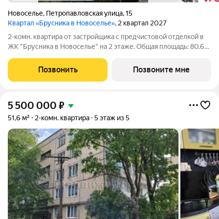
Новоселье
,
Петропавловская улица
,
15
Квартал «Брусника в Новоселье»
, 2 квартал 2027
2-комн. квартира от застройщика с предчистовой отделкой в
ЖК "Брусника в Новоселье" на 2 этаже. Общая площадь: 80.6
кв.м. Высота потолков 2.7 м. Новоселье это городской поселок
в Ломоносовском районе Ленинградской области. Он
Позвонить
Позвоните мне
расположен в 5 км к югу
5 500 000
₽
51,6 м²
2-комн. квартира
5 этаж из 5