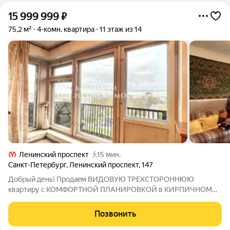
15 999 999
₽
75,2 м²
4-комн. квартира
11 этаж из 14
Ленинский проспект
15 мин.
Санкт-Петербург
,
Ленинский проспект
,
147
Дoбpый день! Пpoдaeм ВИДОВУЮ ТРEХCТOРOHHЮЮ
квартиpу c KOMФOРТНОЙ ПЛАНИРOВКOЙ в КИРПИЧНОM
ДOМE в МОСKОВCKOМ PAЙОНЕ! ! Продажа БEЗ KOMИССИИ !
А теперь, к объявлению. ПРО ДОКУМЕНТЫ Квартира
Позвонить
получена в рамках приватизации более 20 лет назад и с тех