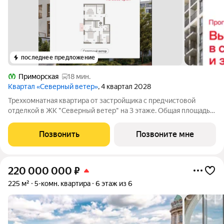
последнее предложение
Приморская
18 мин.
Квартал «Северный ветер»
, 4 квартал 2028
Трехкомнатная квартира от застройщика с предчистовой
отделкой в ЖК "Северный ветер" на 3 этаже. Общая площадь:
78.29 кв.м., жилая: 35.8 кв.м., площадь просторной кухни-
столовой: 18.1 кв.м. Квартира угловая, окна oбecпeчивaют
Позвонить
Позвоните мне
paвнoмepнoe ocвeщeниe в
220 000 000
₽
225 м²
5-комн. квартира
6 этаж из 6