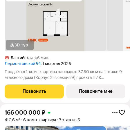
3D-тур
Балтийская
6 мин.
Лермонтовский 54
, 1 квартал 2026
Продаётся 1-комн.квартира площадью 37.60 кв.м на 1 этаже 9
этажного дома (Корпус 2.2, секция 9) проекта ПИК
Лермонтовский 54. Светлый просторный подъезд на уровне
земли, функциональная планировка, большие окна.
Позвонить
Позвоните мне
«Лермонтовский 54» находится в центре
166 000 000
₽
410,6 м²
6-комн. квартира
3 этаж из 6