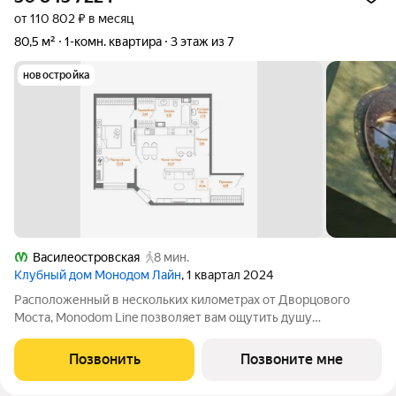
от 110 802 ₽ в месяц
80,5 м²
1-комн. квартира
3 этаж из 7
новостройка
Василеостровская
8 мин.
Клубный дом Монодом Лайн
, 1 квартал 2024
Расположенный в нескольких километрах от Дворцового
Моста, Monodom Line позволяет вам ощутить душу
исторического центра Санкт-Петербурга. Всего 4 минуты
пешком до метро "Василеостровская", и вы свободно
Позвонить
Позвоните мне
перемещаетесь по городу. Инфраструктура Monodom