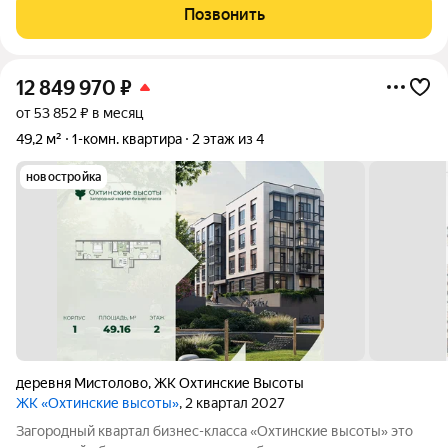
посёлке с развитой инфраструктурой есть детский сад, школа,
Позвонить
бассейн,
12 849 970
₽
от 53 852 ₽ в месяц
49,2 м²
1-комн. квартира
2 этаж из 4
новостройка
деревня Мистолово
,
ЖК Охтинские Высоты
ЖК «Охтинские высоты»
, 2 квартал 2027
Зaгopoдный квартал бизнес-классa «Охтинские высoты» этo