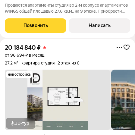
Продаются апартаменты студия во 2-м корпусе апартаментов
WINGS общей площадью 27,6 кв.м., на 9 этаже. Приобрести
апартамент возможно в ипотеку, в рассрочку со сроком до 1,5
лет. Комплекс апартаментов "WINGS" располагается по адресу
Позвонить
Написать
улица Крыленко,
20 184 840
₽
от 96 694 ₽ в месяц
27,2 м²
квартира-студия
2 этаж из 6
новостройка
3D-тур