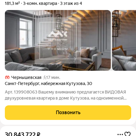
181,3 м²
3-комн. квартира
3 этаж из 4
Чернышевская
17 мин.
Санкт-Петербург
,
набережная Кутузова
,
30
Арт. 139908063 Вашему вниманию предлагается ВИДОВАЯ
двухуровневая квартира в доме Кутузова, на одноименной
набережной Кутузова, д. 30. Дом с капремонтом 1959 года.
Парадная лестница с набережной. Двухуровневая квартира,
Позвонить
общей площадью 181,3 м
30 843 722
₽