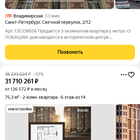
Владимирская
3 мин.
Санкт-Петербург
,
Свечной переулок
,
2/12
Арт. 135338656 Продается 3-хкомнатная квартира у метро. О
ЛОКАЦИИ: дом находится в историческом центре
Центрального района в непосредственной близости от
м.Владимирская и м.Достоевская. Тихие вымощенные
Позвонить
брусчаткой улицы-прекрасное место для прогулок.
35 233 624
₽
–10%
31 710 261
₽
от 126 572 ₽ в месяц
75,3 м²
2-комн. квартира
6 этаж из 14
новостройка