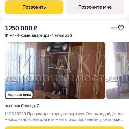
32.09 кв.м. -Высота потолков 2.7 м. Квартира - распашонка, без
Позвонить
Позвоните мне
проходных комнат,
3 250 000
₽
81 м²
4-комн. квартира
1 этаж из 3
хорошая цена
посёлок Сельцо
,
7
140025229 Продам просторную квартиру. Очень подойдёт для
многодетной семьи, всё комнаты изолированные, две лоджии,
ванна поперёк что позволит поставить стиральную машину. В