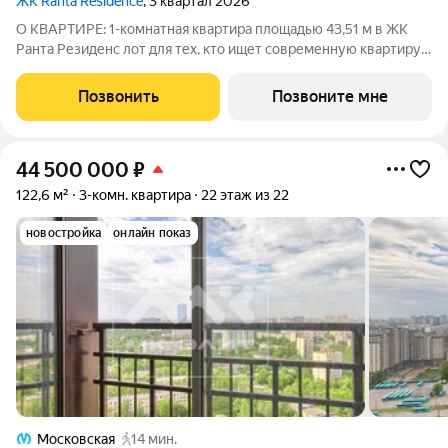
ЖК Ranta Residence
, 3 квартал 2026
О КВАРТИРЕ: 1-комнатная квартира площадью 43,51 м в ЖК
Ранта Резиденс лот для тех, кто ищет современную квартиру
бизнес-класса в Зеленогорске. В планировке предусмотрены:
панорамные окна. Панорамные окна дают больше света и
Позвонить
Позвоните мне
визуального воздуха. Окна
44 500 000
₽
122,6 м²
3-комн. квартира
22 этаж из 22
новостройка
онлайн показ
Московская
14 мин.