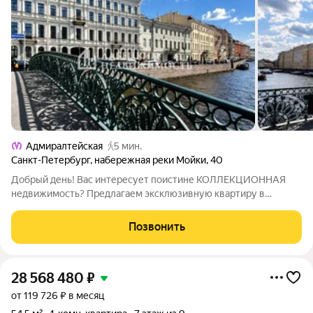
Адмиралтейская
5 мин.
Санкт-Петербург
,
набережная реки Мойки
,
40
Добрый день! Вас интересует поистине КОЛЛЕКЦИОННАЯ
недвижимость? Предлагаем эксклюзивную квартиру в
ЦЕНТРЕ Санкт-Петербурга на набережной реки Мойки, 40.
ПРО ДОКУМЕНТЫ: У квартиры несколько собственников,
Позвонить
которые будут присутствовать на сделке ЛИЧНО.
28 568 480
₽
от 119 726 ₽ в месяц