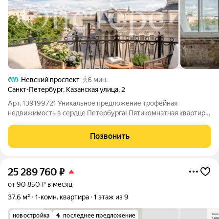
Невский проспект
6 мин.
Санкт-Петербург
,
Казанская улица
,
2
Арт. 139199721 Уникальное предложение трофейная
недвижимость в сердце Петербурга! Пятикомнатная квартира
площадью 225 м на последнем этаже дома с захватывающим
видом на Казанский собор. Из окон открывается великолепная
Позвонить
панорама на главный купол,
25 289 760
₽
от 90 850 ₽ в месяц
37,6 м²
1-комн. квартира
1 этаж из 9
новостройка
последнее предложение