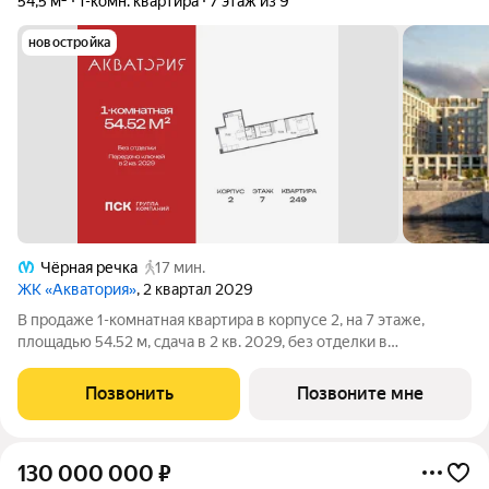
54,5 м²
1-комн. квартира
7 этаж из 9
новостройка
Чёрная речка
17 мин.
ЖК «Акватория»
, 2 квартал 2029
В продаже 1-комнатная квартира в корпусе 2, на 7 этаже,
площадью 54.52 м, сдача в 2 кв. 2029, без отделки в
премиальном доме «Акватория» от застройщика ГК ПСК!
Премиальный дом «Акватория», возводимый на Выборгской
Позвонить
Позвоните мне
набережной у Кантемировского моста -
130 000 000
₽