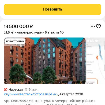
Боковой вид на воду! большая кухня в 2 окна, срочно! цена
хорошая! Ваша выгода: рассрочка до конца 2028 года, сейчас
Позвонить
первый взнос 19
13 500 000
₽
21,6 м²
квартира-студия
6 этаж из 10
новостройка
Нарвская
19 мин.
Клубный квартал «Остров первых»
, 4 квартал 2028
Арт. 139629592 Уютная студия в Адмиралтейском районе с