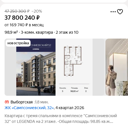
пор
47 250 300
₽
–20%
37 800 240
₽
от 169 740 ₽ в месяц
98,9 м²
3-комн. квартира
2 этаж из 10
новостройка
Выборгская
8 мин.
ЖК «Сампсониевский, 32»
, 4 квартал 2026
Квартира с тремя спальнями в комплексе "Сампсониевский
32" от LEGENDA на 2 этаже. -Общая площадь: 98.85 кв.м.
-Жилая: 40.91 кв.м. -Площадь просторной кухни-столовой: