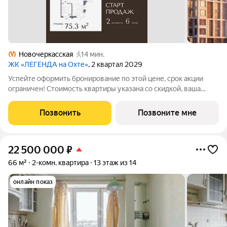
Новочеркасская
14 мин.
ЖК «ЛЕГЕНДА на Охте»
, 2 квартал 2029
Успейте оформить бронирование по этой цене, срок акции
ограничен! Стоимость квартиры указана со скидкой, ваша
экономия составит 3,523,362 руб. По всем вопросам
обращайтесь в офис продаж, мы вам все подробно расскажем.
Позвонить
Позвоните мне
Продается 2-комн. квартира от
22 500 000
₽
66 м²
2-комн. квартира
13 этаж из 14
онлайн показ