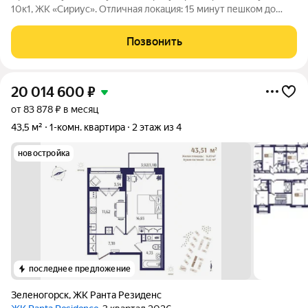
10к1, ЖК «Сириус». Отличная локация: 15 минут пешком до
метро «Звездная» 15 минут на автомобиле до аэропорта
Пулково Удобный выезд на КАД и ЗСД О доме и районе: ЖК
Позвонить
«Сириус» современный
20 014 600
₽
от 83 878 ₽ в месяц
43,5 м²
1-комн. квартира
2 этаж из 4
новостройка
последнее предложение
Зеленогорск
,
ЖК Ранта Резиденс