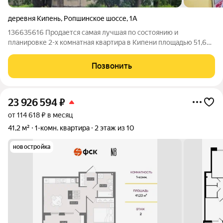
деревня Кипень
,
Ропшинское шоссе
,
1А
136635616 Продается самая лучшая по состоянию и
планировке 2-х комнатная квартира в Кипени площадью 51,6
кв.м.. Светлая, теплая с хорошим ремонтом, с изолированными
комнатами 17,2 + 10,2 кв.м., кухней 9,5 кв.м. На кухне остается
Позвонить
кухонный гарнитур.
23 926 594
₽
от 114 618 ₽ в месяц
41,2 м²
1-комн. квартира
2 этаж из 10
новостройка