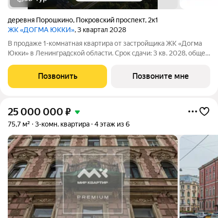
деревня Порошкино
,
Покровский проспект
,
2к1
ЖК «ДОГМА ЮККИ»
, 3 квартал 2028
В продаже 1-комнатная квартира от застройщика ЖК «Догма
Юкки» в Ленинградской области. Срок сдачи: 3 кв. 2028, общей
площадью 35.63 кв.м., на 5 этаже. «Догма Юкки» это квартал с
доступной социальной инфраструктурой. Жилой комплекс
Позвонить
Позвоните мне
расположен в
25 000 000
₽
75,7 м²
3-комн. квартира
4 этаж из 6