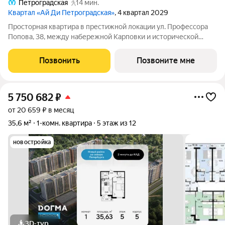
Петроградская
14 мин.
Квартал «Ай Ди Петроградская»
, 4 квартал 2029
Просторная квартира в престижной локации ул. Профессора
Попова, 38, между набережной Карповки и исторической
застройкой Петроградской стороны. Из окон открываются
виды на Иоанновский монастырь и реку Карповку. В пешей
Позвонить
Позвоните мне
доступности метро
5 750 682
₽
от 20 659 ₽ в месяц
35,6 м²
1-комн. квартира
5 этаж из 12
новостройка
3D-тур