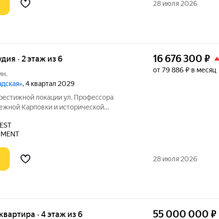
28 июля 2026
16 676 300
₽
удия · 2 этаж из 6
от 79 886 ₽ в месяц
ин.
адская»
, 4 квартал 2029
ой локации ул. Профессора
режной Карповки и исторической
ой стороны. Из окон открываются виды
EST
ь и реку Карповку. В пешей доступности
PMENT
28 июля 2026
55 000 000
₽
 квартира · 4 этаж из 6