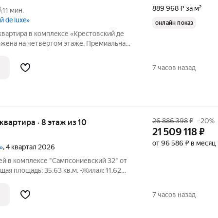
889 968 ₽ за м²
11 мин.
 de luxe»
онлайн показ
квартира в комплексе «Крестовский де
ожена на четвёртом этаже. Премиальная
, кухня Valcucine, система вентиляции и
личенные двери. Ремонт без
7 часов назад
26 886 398
₽
–20%
 квартира · 8 этаж из 10
21 509 118
₽
от 96 586 ₽ в месяц
»
, 4 квартал 2026
ей в комплексе "Сампсониевский 32" от
ая площадь: 35.63 кв.м. -Жилая: 11.62
й кухни-столовой: 14.91 кв.м. -Высота
 выходят на одну сторону. В квартире
7 часов назад