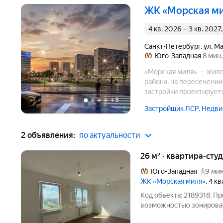
ЖК «Морская м
4 кв. 2026 – 3 кв. 202
Санкт-Петербург
,
ул. М
Юго-Западная
8 мин.
«Морская миля» — жило
района, на пересечении
застройки проектируетс
+
5
запланировано на 2024 
Застройщик ЛСР. Недви
строительство детского
2 объявления:
по актуальности
26 м² · квартира-студ
Юго-Западная
9 мин
ЖК «Морская миля»
, 4 к
Код объекта: 2189318. Пр
возможностью зонирован
миля (комфорт класса). Д