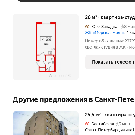
26 м² · квартира-студ
Юго-Западная
8 мин
ЖК «Морская миля»
, 4 к
Номер объявления: 22727
светлая студия в ЖК «Мо
от метро «Юго-Западная» 
дневные часы комната на
Показать телефон
проживанию,
+
16
Другие предложения в Санкт-Пете
25,5 м² · квартира-ст
Балтийская
5 мин.
Санкт-Петербург
,
улица 