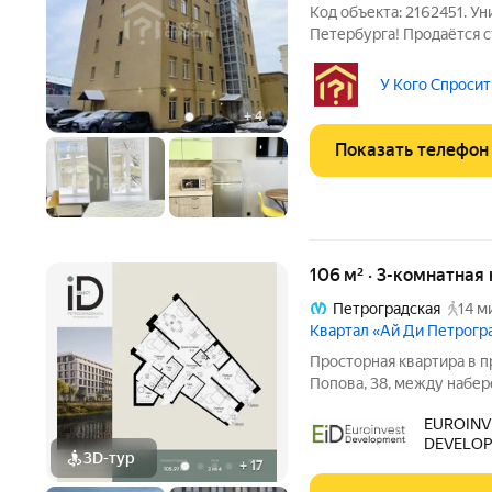
Код объекта: 2162451. У
Петербурга! Продаётся с
года постройки по адрес
района. Квартира распо
У Кого Спросит
дома и
+
4
Показать телефон
106 м² · 3-комнатная
Петроградская
14 м
Квартал «Ай Ди Петрогр
Просторная квартира в престижн
Попова, 38, между набе
застройкой Петроградск
EUROINV
на Иоанновский монастыр
DEVELO
метро
3D-тур
+
17