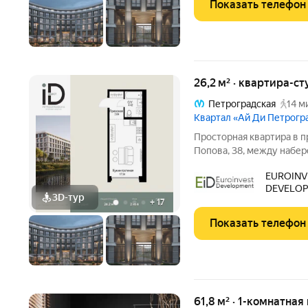
Показать телефон
26,2 м² · квартира-ст
Петроградская
14 м
Квартал «Ай Ди Петрогр
Просторная квартира в престижн
Попова, 38, между набе
застройкой Петроградск
EUROINV
на Иоанновский монастыр
DEVELO
метро
3D-тур
+
17
Показать телефон
61,8 м² · 1-комнатная