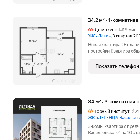
34,2 м² · 1-комнатная
Девяткино
19 мин.
ЖК «Лето»
, 3 квартал 20
Новая квартира 2Е план
постройки Квартира общ
кухней-гостиной и лоджие
полная чистовая отделка
Показать телефон
водоэмульсионной
+
2
84 м² · 3-комнатная 
Горный институт
21
ЖК «ЛЕГЕНДА Васильев
3-комн. квартира с пре
Васильевского" на 10 эта
34.06 кв.м., площадь про