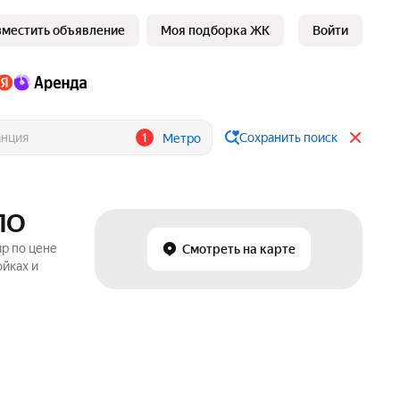
зместить объявление
Моя подборка ЖК
Войти
1
Сохранить поиск
Метро
ЛО
р по цене
Смотреть на карте
ойках и