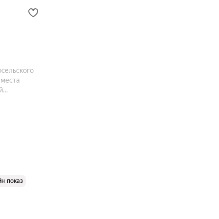
осельского
 места
й
кт включает
йн показ