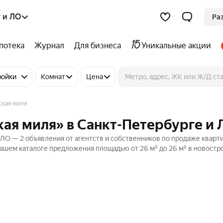
 и ЛО
Ра
потека
Журнал
Для бизнеса
Уникальные акции
ройки
Комнат
Цена
кая миля
ая миля» в Санкт-Петербурге и 
ЛО — 2 объявления от агентств и собственников по продаже кварти
ашем каталоге предложения площадью от 26 м² до 26 м² в новостр