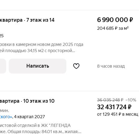
6 990 000
₽
 квартира · 7 этаж из 14
204 685 ₽ за м²
25
ировки в камерном новом доме 2025 года
ей площадью 34,15 м2 с просторной
й 13,5 м2, спальня 11 м2. В квартире
: обои под покраску с белой
Написать
8 часов назад
36 035 248
₽
–10%
квартира · 10 этаж из 10
32 431 724
₽
 мин.
от 129 451 ₽ в месяц
ского»
, 4 квартал 2027
дчистовой отделкой в ЖК "ЛЕГЕНДА
же. Общая площадь: 84.01 кв.м., жилая:
сторной кухни-столовой: 27.26 кв.м.