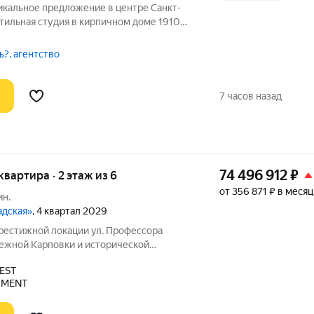
никальное предложение в центре Санкт-
тильная студия в кирпичном доме 1910
у улица Шкапина, 24Б Адмиралтейского
ложена на первом этаже семиэтажного
ь?, агентство
7 часов назад
74 496 912
₽
 квартира · 2 этаж из 6
от 356 871 ₽ в месяц
ин.
адская»
, 4 квартал 2029
ой локации ул. Профессора
режной Карповки и исторической
ой стороны. Из окон открываются виды
EST
ь и реку Карповку. В пешей доступности
PMENT