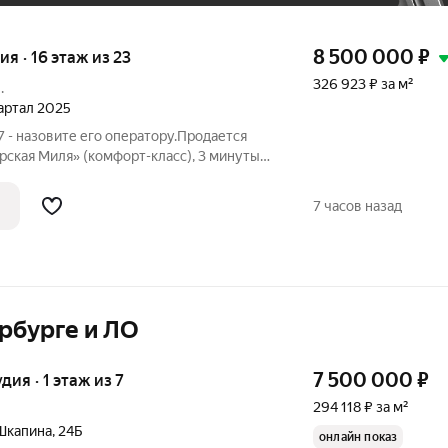
8 500 000
₽
ия · 16 этаж из 23
326 923 ₽ за м²
.
вартал 2025
 - назовите его оператору.Продается
рская Миля» (комфорт-класс), 3 минуты
16-й этаж. Окно выходит в тихий двор в
полнена светом. Студия готова к
7 часов назад
рбурге и ЛО
7 500 000
₽
удия · 1 этаж из 7
294 118 ₽ за м²
Шкапина
,
24Б
онлайн показ