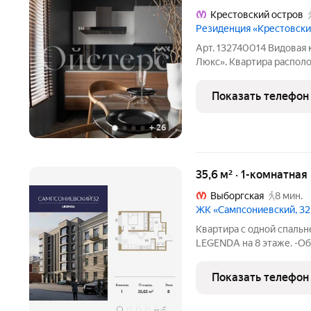
Крестовский остров
Резиденция «Крестовский
Арт. 132740014 Видовая 
Люкс». Квартира распол
отделка, пол из кварцита
кондиционирования, уве
Показать телефон
амортизации.
+
26
35,6 м² · 1-комнатная
Выборгская
8 мин.
ЖК «Сампсониевский, 32
Квартира с одной спальн
LEGENDA на 8 этаже. -Общ
кв.м. -Площадь просторно
потолков 2.7 м. Все окна
Показать телефон
один
+
6