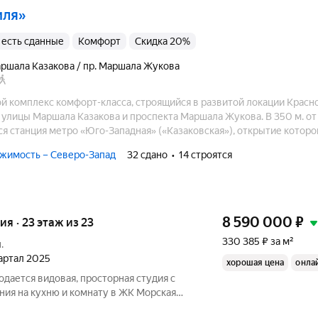
иля»
7, есть сданные
комфорт
Скидка 20%
аршала Казакова / пр. Маршала Жукова
й комплекс комфорт-класса, строящийся в развитой локации Красн
 улицы Маршала Казакова и проспекта Маршала Жукова. В 350 м. от
я станция метро «Юго-Западная» («Казаковская»), открытие которо
год – к моменту получения ключей от квартир первых домов. Прое
жимость – Северо-Запад
32 сдано
14 строятся
 сада и школы, на первых этажах разместятся магазины и сервисы.
8 590 000
₽
ия · 23 этаж из 23
330 385 ₽ за м²
.
вартал 2025
хорошая цена
онла
одaется видовая, просторная студия с
ия на кухню и комнату в ЖК Моpcкая
ом сдан (маpт 2026 г). Качественная