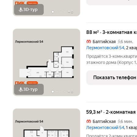
«Лермонтовский 54» нах
3D-тур
+
8
88 м² · 3-комнатная 
Балтийская
6 мин.
Лермонтовский 54
, 2 кв
Продаётся 3-комн.кварти
этажного дома (Корпус 1
54. Светлый просторный 
функциональная планиров
Показать телефон
«Лермонтовский 54» нах
3D-тур
+
8
59,3 м² · 2-комнатная
Балтийская
6 мин.
Лермонтовский 54
, 1 кв
Продаётся 2-комн.кварти