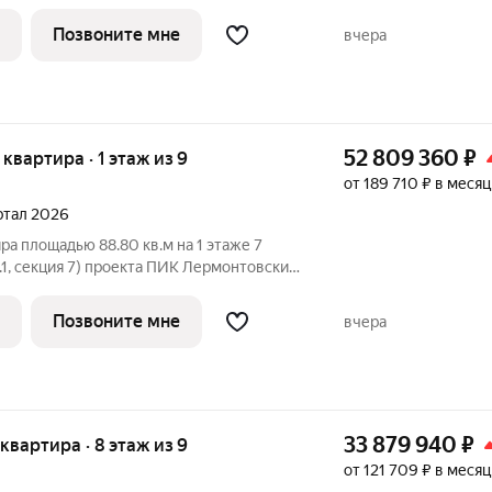
подъезд на уровне земли,
вка, большие окна. «Лермонтовский 54»
Позвоните мне
вчера
52 809 360
₽
я квартира · 1 этаж из 9
от 189 710 ₽ в месяц
артал 2026
ра площадью 88.80 кв.м на 1 этаже 7
.1, секция 7) проекта ПИК Лермонтовский
подъезд на уровне земли,
вка, большие окна. «Лермонтовский 54»
Позвоните мне
вчера
33 879 940
₽
 квартира · 8 этаж из 9
от 121 709 ₽ в месяц