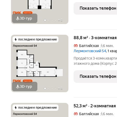
54. Светлый просторный 
функциональная планиро
Показать телефон
находится в центре
3D-тур
+
8
88,8 м² · 3-комнатна
последнее предложение
Балтийская
6 мин.
Лермонтовский 54
, 1 кв
Продаётся 3-комн.кварти
этажного дома (Корпус 2
54. Светлый просторный 
функциональная планиро
Показать телефон
находится в центре
3D-тур
+
8
52,3 м² · 2-комнатная
последнее предложение
Балтийская
6 мин.