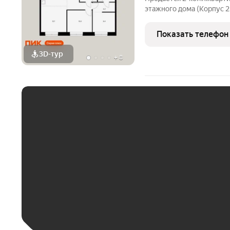
этажного дома (Корпус 2.
Лермонтовский 54. Свет
земли, функциональная п
Показать телефон
«Лермонтовский 54» нах
3D-тур
+
8
ЕЖЕМЕСЯЧНЫЙ ПЛАТЁ
До 30 тыс. ₽
До 50 тыс. ₽
До 70 тыс. ₽
Больше 100 тыс. ₽