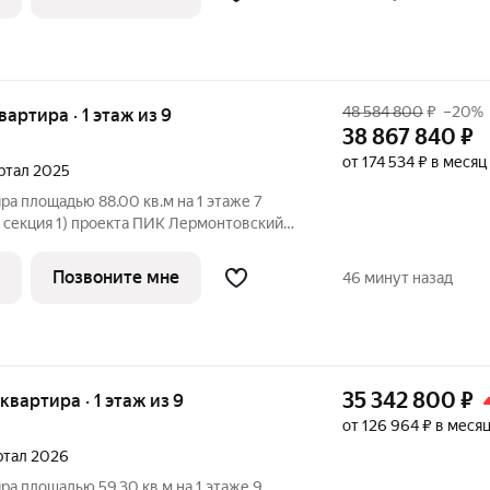
одится
48 584 800
₽
–20%
квартира · 1 этаж из 9
38 867 840
₽
от 174 534 ₽ в месяц
артал 2025
ра площадью 88.00 кв.м на 1 этаже 7
, секция 1) проекта ПИК Лермонтовский
подъезд на уровне земли,
ка, большие окна, с отделкой.
Позвоните мне
46 минут назад
одится
35 342 800
₽
 квартира · 1 этаж из 9
от 126 964 ₽ в меся
артал 2026
ра площадью 59.30 кв.м на 1 этаже 9