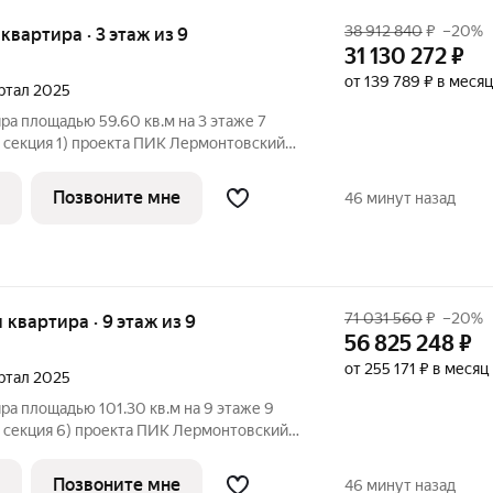
38 912 840
₽
–20%
 квартира · 3 этаж из 9
31 130 272
₽
от 139 789 ₽ в месяц
артал 2025
ра площадью 59.60 кв.м на 3 этаже 7
, секция 1) проекта ПИК Лермонтовский
подъезд на уровне земли,
ка, большие окна, с отделкой.
Позвоните мне
46 минут назад
одится
71 031 560
₽
–20%
я квартира · 9 этаж из 9
56 825 248
₽
от 255 171 ₽ в месяц
артал 2025
ра площадью 101.30 кв.м на 9 этаже 9
, секция 6) проекта ПИК Лермонтовский
подъезд на уровне земли,
ка, большие окна, с отделкой.
Позвоните мне
46 минут назад