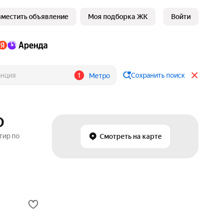
зместить объявление
Моя подборка ЖК
Войти
1
Сохранить поиск
Метро
О
тир по
Смотреть на карте