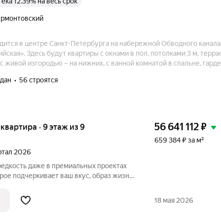
тека 12.39% на весь срок
ермонтовский
ится в центре Санкт-Петербурга на набережной Обводного канала,
йская». Здесь будут квартиры с окнами в пол, потолками 3 м, терра
 с живой изгородью – на нижних, с ванной комнатой в спальне, гард
 возводятся дома высотой от 7 до 9 этажей. Во дворах будут закрыт
сдан
56 строятся
местами для отдыха, а на подземном этаже — паркинг с удобной на
56 641 112
₽
я квартира · 9 этаж из 9
659 384 ₽ за м²
артал 2026
рое подчеркивает ваш вкус, образ жизни
мнатная видовая квартира бизнес-класса в
Петербурга это формат, который выбирают не случайно, а
18 мая 2026