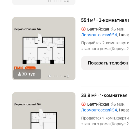
+
4
55,1 м² · 2-комнатная
Балтийская
6 мин.
Лермонтовский 54
, 1 кв
Продаётся 2-комн.кварти
этажного дома (Корпус 2
54. Светлый просторный 
функциональная планиро
Показать телефон
находится в центре
3D-тур
+
8
33,8 м² · 1-комнатная
Балтийская
6 мин.
Лермонтовский 54
, 1 кв
Продаётся 1-комн.кварти
этажного дома (Корпус 2