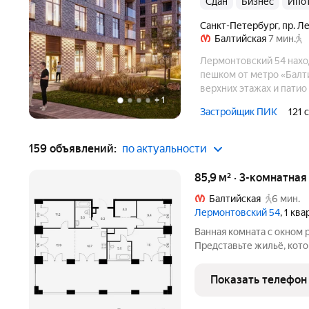
Сдан
бизнес
Ипо
Санкт-Петербург
,
пр. Л
Балтийская
7 мин.
Лермонтовский 54 наход
пешком от метро «Балти
верхних этажах и патио
+
1
постирочной. В проекте
Застройщик ПИК
121 
детскими площадками и 
159 объявлений:
по актуальности
85,9 м² · 3-комнатна
Балтийская
6 мин.
Лермонтовский 54
, 1 кв
Ванная комната с окном редкость даже в премиальных проектах
Представьте жильё, кото
и ценности. Редкая 3-ко
центре 
Показать телефон