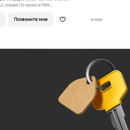
2, секция 13) проекта ПИК
лый просторный подъезд на уровне
ланировка, большие окна.
Позвоните мне
вчера
одится в центре
Ж
До 100 тыс. ₽