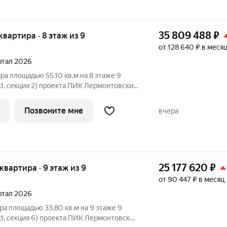
35 809 488
₽
 квартира · 8 этаж из 9
от 128 640 ₽ в меся
артал 2026
ра площадью 55.10 кв.м на 8 этаже 9
.1, секция 2) проекта ПИК Лермонтовский
подъезд на уровне земли,
вка, большие окна. «Лермонтовский 54»
Позвоните мне
вчера
25 177 620
₽
 квартира · 9 этаж из 9
от 90 447 ₽ в месяц
артал 2026
ра площадью 33.80 кв.м на 9 этаже 9
.1, секция 6) проекта ПИК Лермонтовский