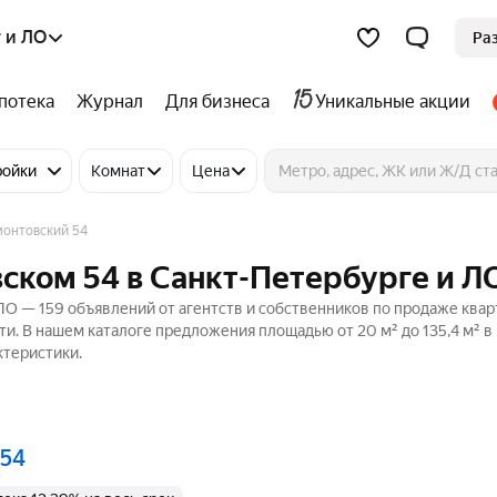
 и ЛО
Ра
потека
Журнал
Для бизнеса
Уникальные акции
ройки
Комнат
Цена
онтовский 54
ском 54 в Санкт-Петербурге и Л
ЛО — 159 объявлений от агентств и собственников по продаже квар
ти. В нашем каталоге предложения площадью от 20 м² до 135,4 м² в
ктеристики.
 54