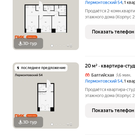
Лермонтовский 54
, 1 кв
Продаётся 2-комн.кварти
этажного дома (Корпус 2
54. Светлый просторный 
функциональная планиро
Показать телефон
находится в центре
3D-тур
+
8
20 м² · квартира-студ
последнее предложение
Балтийская
6 мин.
Лермонтовский 54
, 1 кв
Продаётся квартира-студ
этажного дома (Корпус 2.
Лермонтовский 54. Свет
земли, функциональная п
Показать телефон
«Лермонтовский 54» нах
3D-тур
+
8