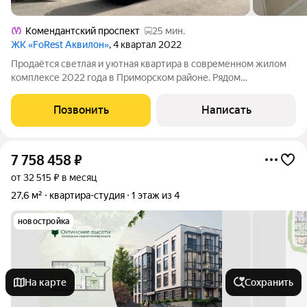
Комендантский проспект
25 мин.
ЖК «FoRest Аквилон»
, 4 квартал 2022
Продаётся светлая и уютная квартира в современном жилом
комплексе 2022 года в Приморском районе. Рядом
Юнтоловский заказник, где можно гулять на свежем воздухе, а
до метро «Комендантский проспект» около 30 минут на
Позвонить
Написать
общественном транспорте. В
7 758 458
₽
от 32 515 ₽ в месяц
27,6 м²
квартира-студия
1 этаж из 4
новостройка
На карте
Сохранить