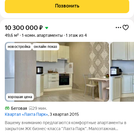
можете создать дизайн по своему желанию Особенностью
Позвонить
комплекса "Лахта Парк" является свой
10 300 000
₽
49,6 м²
1-комн. апартаменты
1 этаж из 4
новостройка
онлайн показ
хорошая цена
Беговая
29 мин.
Квартал «Лахта Парк»
, 3 квартал 2015
Вашему вниманию предлагаются комфортные апартаменты в
закрытом ЖК бизнеc-клacca "Лaхта Паpк". Малоэтажная