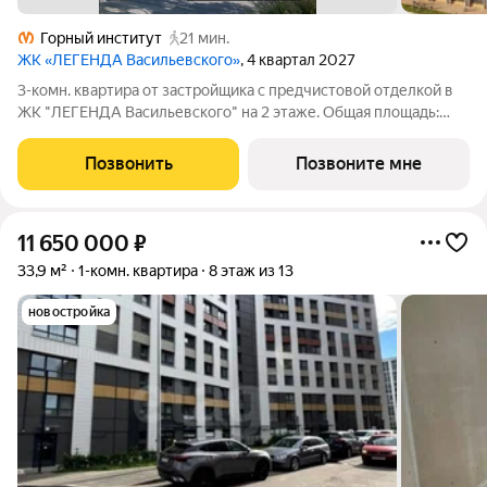
Горный институт
21 мин.
ЖК «ЛЕГЕНДА Васильевского»
, 4 квартал 2027
3-комн. квартира от застройщика с предчистовой отделкой в
ЖК "ЛЕГЕНДА Васильевского" на 2 этаже. Общая площадь:
85.77 кв.м., жилая: 34.72 кв.м., площадь просторной кухни-
столовой: 23.21 кв.м. Угловая квартира, идеально подойдет
Позвонить
Позвоните мне
любителям тишины и
11 650 000
₽
33,9 м²
1-комн. квартира
8 этаж из 13
новостройка