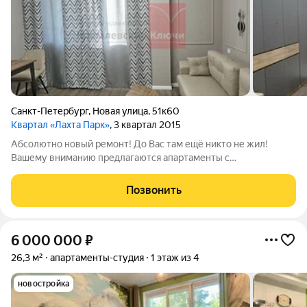
Санкт-Петербург
,
Новая улица
,
51к60
Квартал «Лахта Парк»
, 3 квартал 2015
Абсолютно новый ремонт! До Вас там ещё никто не жил!
Вашему вниманию предлагаются апартаменты с
великолепным дизайнерским ремонтом в самой
перспективной и интересной бизнес-локации ОАО "Газпром"
Позвонить
и при этом окруженное Юнтоловским заказником. В пешей
6 000 000
₽
26,3 м²
апартаменты-студия
1 этаж из 4
новостройка