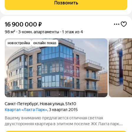
кв.м с двумя просторными балконами (11 и 6,5 кв.м - не входят
Позвонить
в общую площадь), гардеробной
16 900 000
₽
98 м²
3-комн. апартаменты
1 этаж из 4
новостройка
онлайн показ
Санкт-Петербург
,
Новая улица
,
51к10
Квартал «Лахта Парк»
, 3 квартал 2015
Вашему вниманию предлагается отличная светлая
двухсторонняя квартира в элитном поселке ЖК Лахта парк.
Квартира расположена на 1 этаже. Отличная планировка, вы