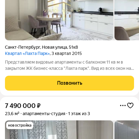
Санкт-Петербург
,
Новая улица
,
51к8
Квартал «Лахта Парк»
, 3 квартал 2015
Представляем видовые апартаменты с балконом 11 кв м в
закрытом ЖК бизнес-класса "Лахта парк". Вид из всех окон на
Юнтоловский заказник (лес и озеро). Площадь 53,1, балкона
11,6 кв. М. Восходы и закаты впечатляющие. Множество птиц и
Позвонить
зверей приятно
7 490 000
₽
23,6 м²
апартаменты-студия
1 этаж из 3
новостройка