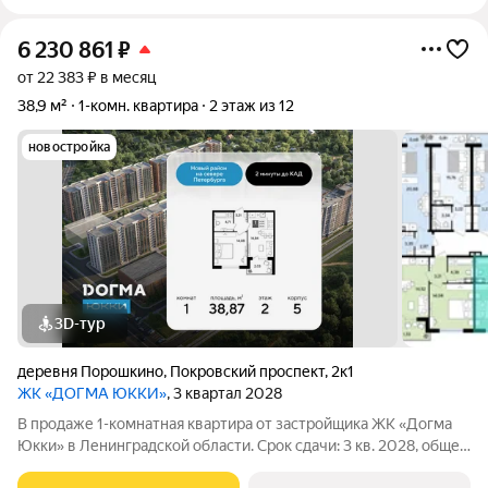
6 230 861
₽
от 22 383 ₽ в месяц
38,9 м²
1-комн. квартира
2 этаж из 12
новостройка
3D-тур
деревня Порошкино
,
Покровский проспект
,
2к1
ЖК «ДОГМА ЮККИ»
, 3 квартал 2028
В продаже 1-комнатная квартира от застройщика ЖК «Догма
Юкки» в Ленинградской области. Срок сдачи: 3 кв. 2028, общей
площадью 38.87 кв.м., на 2 этаже. «Догма Юкки» это квартал с