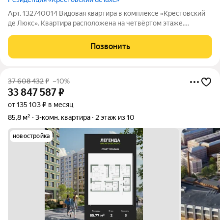
Арт. 132740014 Видовая квартира в комплексе «Крестовский
де Люкс». Квартира расположена на четвёртом этаже.
Премиальная отделка, пол из кварцита, кухня Valcucine,
система вентиляции и кондиционирования, увеличенные
Позвонить
двери. Ремонт без амортизации.
37 608 432
₽
–10%
33 847 587
₽
от 135 103 ₽ в месяц
85,8 м²
3-комн. квартира
2 этаж из 10
новостройка