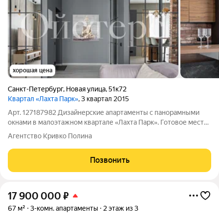
хорошая цена
Санкт-Петербург
,
Новая улица
,
51к72
Квартал «Лахта Парк»
, 3 квартал 2015
Арт. 127187982 Дизайнерские апартаменты с панорамными
окнами в малоэтажном квартале «Лахта Парк». Готовое место
для жизни у Лахтинского разлива идеальное сочетание
Агентство Кривко Полина
приватности загородной жизни и городской инфраструктуры.
Апартаменты расположены на
Позвонить
17 900 000
₽
67 м²
3-комн. апартаменты
2 этаж из 3