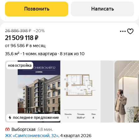
просторной кухней-гостиной и лоджией 13,5 м2, спальня 11 м2.
В квартире полная чистовая отделка: обои под покраску с
Позвонить
Написать
белой водоэмульсионной
26 886 398
₽
–20%
21 509 118
₽
от 96 586 ₽ в месяц
35,6 м²
1-комн. квартира
8 этаж из 10
новостройка
последнее предложение
Выборгская
8 мин.
ЖК «Сампсониевский, 32»
, 4 квартал 2026