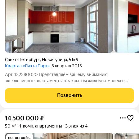
Санкт-Петербург
,
Новая улица
,
51к6
Квартал «Лахта Парк»
, 3 квартал 2015
Арт. 132280020 Представляем вашему вниманию
эксклюзивные апартаменты в закрытом жилом комплексе
бизнес-класса "Лахта Парк", где комфорт и роскошь
сочетаются с приватностью и безопасностью. В апартаментах
Позвонить
уже выполнен стильный ремонт на кухне, что
14 500 000
₽
50 м²
1-комн. апартаменты
3 этаж из 4
новостройка