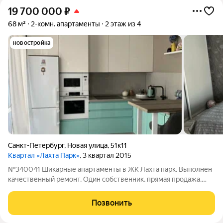
19 700 000
₽
68 м²
2-комн. апартаменты
2 этаж из 4
новостройка
Санкт-Петербург
,
Новая улица
,
51к11
Квартал «Лахта Парк»
, 3 квартал 2015
№340041 Шикарные апартаменты в ЖК Лахта парк. Выполнен
качественный ремонт. Один собственник, прямая продажа.
Закрытая территория, профессиональная охрана комплекса
24/7. На территории комплекса кафе, фитнес-студия, студия
Позвонить
детского творчества,