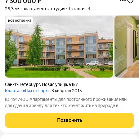
7 300 000
₽
26,3 м²
апартаменты-студия
1 этаж из 4
новостройка
Санкт-Петербург
,
Новая улица
,
51к7
Квартал «Лахта Парк»
, 3 квартал 2015
ID: 1917400 Апартаменты для постоянного проживания или
для сдачи в аренду для тех кто хочет жить на природе в
городской черте! Престижный комплекс Лахта Парк.
Круглосуточная охрана. Парковка.Спа-комплекс на
Позвонить
территории. Звоните! Сообщения приходят