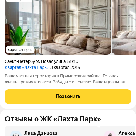
хорошая цена
Санкт-Петербург
,
Новая улица
,
51к10
Квартал «Лахта Парк»
, 3 квартал 2015
Ваша частная территория в Приморском районе. Готовая
жизнь премиум-класса. Забудьте о поисках. Ваша идеальная
квартира ждет вас. Это не просто метры, а готовое
пространство для жизни, где каждая деталь создана для
Позвонить
вашего комфорта: Дизайнерский
Отзывы о ЖК «Лахта Парк»
Лиза Данцова
Алекса