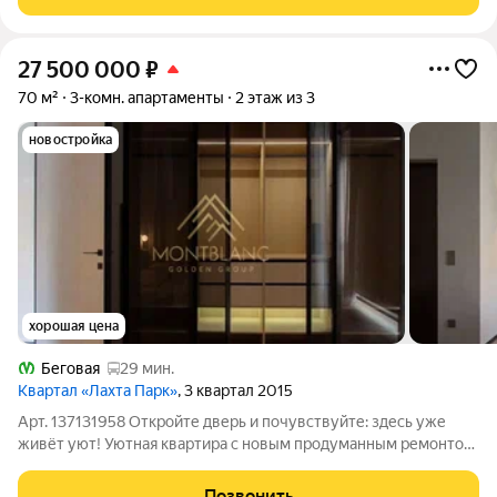
высококачественных материалов. Эксклюзивная
27 500 000
₽
70 м²
3-комн. апартаменты
2 этаж из 3
новостройка
хорошая цена
Беговая
29 мин.
Квартал «Лахта Парк»
, 3 квартал 2015
Арт. 137131958 Откройте дверь и почувствуйте: здесь уже
живёт уют! Уютная квартира с новым продуманным ремонтом
и мебелью ждёт своих хозяев в ЖК «Лахта Парк». Здесь всё
создано для комфортной жизни: две светлые изолированные
Позвонить