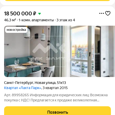
18 500 000
₽
46,3 м²
1-комн. апартаменты
3 этаж из 4
новостройка
Санкт-Петербург
,
Новая улица
,
51к13
Квартал «Лахта Парк»
, 3 квартал 2015
Арт. 89958265 Информация для юридических лиц: Возможна
покупка с НДС! Предлагается к продаже великолепная
квартира в жилом комплексе Квартал Лахта Парк. О квартире:
Выполнен стильный дизайнерский ремонт из
Позвонить