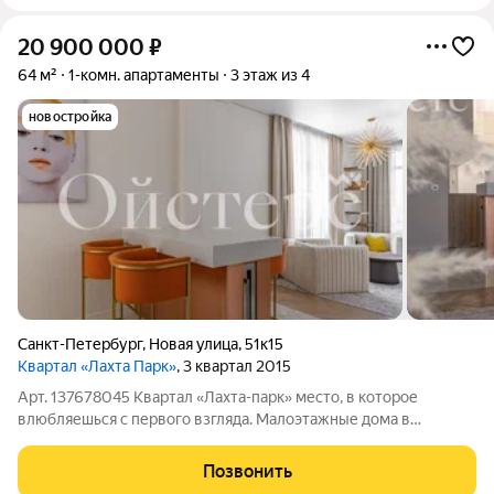
20 900 000
₽
64 м²
1-комн. апартаменты
3 этаж из 4
новостройка
Санкт-Петербург
,
Новая улица
,
51к15
Квартал «Лахта Парк»
, 3 квартал 2015
Арт. 137678045 Квартал «Лахта-парк» место, в которое
влюбляешься с первого взгляда. Малоэтажные дома в
европейском стиле, Юнтоловский заказник и Лахтинский
разлив по соседству. Курортная локация с городской
Позвонить
пропиской, безупречно для жителей любого