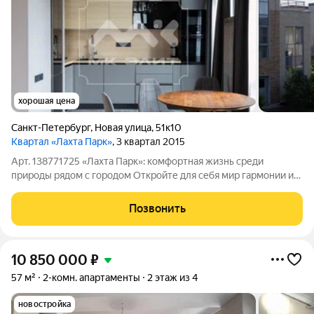
хорошая цена
Санкт-Петербург
,
Новая улица
,
51к10
Квартал «Лахта Парк»
, 3 квартал 2015
Арт. 138771725 «Лахта Парк»: комфортная жизнь среди
природы рядом с городом Откройте для себя мир гармонии и
благополучия в уникальном комплексе премиум-класса
«Лахта Парк», расположенном всего в нескольких минутах
Позвонить
езды от центра Петербурга. Здесь
10 850 000
₽
57 м²
2-комн. апартаменты
2 этаж из 4
новостройка