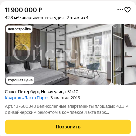
11 900 000
₽
42,3 м²
апартаменты-студия
2 этаж из 4
новостройка
хорошая цена
Санкт-Петербург
,
Новая улица
,
51к10
Квартал «Лахта Парк»
, 3 квартал 2015
Арт. 137680348 Великолепные апартаменты площадью 42,3 м
с дизайнерским ремонтом в комплексе Лахта парк
выставлены на продажу. Преимущества этого предложения: -
подходит для личного проживания и для инвестиций. -
Позвонить
квартира не требует вложений.