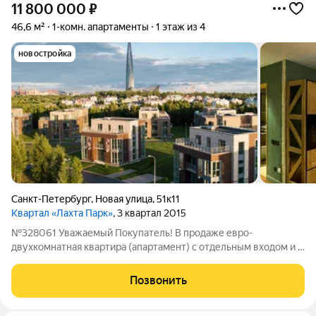
11 800 000
₽
46,6 м²
1-комн. апартаменты
1 этаж из 4
новостройка
Санкт-Петербург
,
Новая улица
,
51к11
Квартал «Лахта Парк»
, 3 квартал 2015
№328061 Уважаемый Покупатель! В продаже евро-
двухкомнатная квартира (апартамент) с отдельным входом и с
патио зоной на прилегающем просторном участке земли, с
возможностью размещения зоны барбекю, детской площадки,
Позвонить
открытой зоны отдыха, с собственным