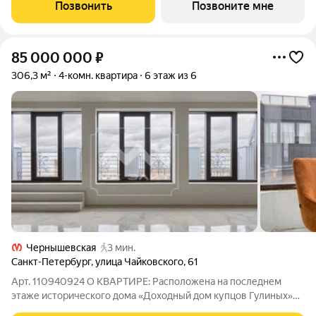
доступной социальной инфраструктурой. Жилой комплекс
Позвонить
Позвоните мне
расположен в
85 000 000
₽
306,3 м²
4-комн. квартира
6 этаж из 6
Чернышевская
3 мин.
Санкт-Петербург
,
улица Чайковского
,
61
Арт. 110940924 О КВАРТИРЕ: Расположена на последнем
этаже исторического дома «Доходный дом купцов Гулиных»
заново построенный этаж, а значит новое абсолютно все, от