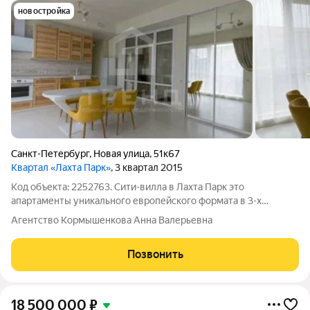
новостройка
Санкт-Петербург
,
Новая улица
,
51к67
Квартал «Лахта Парк»
, 3 квартал 2015
Код объекта: 2252763. Сити-вилла в Лахта Парк это
апартаменты уникального европейского формата в 3-х
этажном доме на 3-4 семьи. Вы покупаете загородную жизнь в
Агентство Кормышенкова Анна Валерьевна
городе. Огороженная круглосуточно охраняемая территория.
Светлая, стильная и удобная
Позвонить
18 500 000
₽