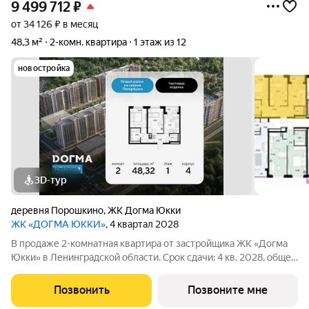
9 499 712
₽
от 34 126 ₽ в месяц
48,3 м²
2-комн. квартира
1 этаж из 12
новостройка
3D-тур
деревня Порошкино
,
ЖК Догма Юкки
ЖК «ДОГМА ЮККИ»
, 4 квартал 2028
В продаже 2-комнатная квартира от застройщика ЖК «Догма
Юкки» в Ленинградской области. Срок сдачи: 4 кв. 2028, общей
площадью 48.32 кв.м., на 1 этаже. «Догма Юкки» это квартал с
доступной социальной инфраструктурой. Жилой комплекс
Позвонить
Позвоните мне
расположен в