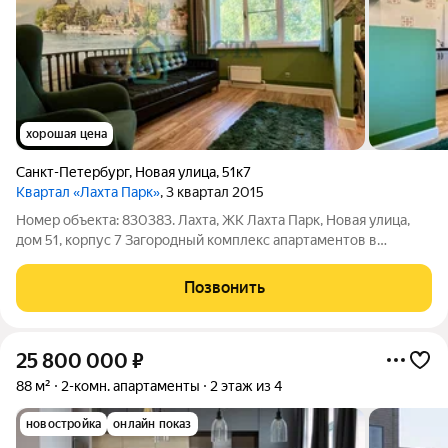
хорошая цена
Санкт-Петербург
,
Новая улица
,
51к7
Квартал «Лахта Парк»
, 3 квартал 2015
Номер объекта: 830383. Лахта, ЖК Лахта Парк, Новая улица,
дом 51, корпус 7 Загородный комплекс апартаментов в
непосредственной близости от города с современным
форматом гостеприимства. Просторная студия общей
Позвонить
площадью 26.3 кв.м., просторная
25 800 000
₽
88 м²
2-комн. апартаменты
2 этаж из 4
новостройка
онлайн показ