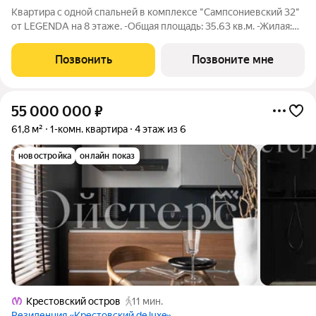
Квартира с одной спальней в комплексе "Сампсониевский 32"
от LEGENDA на 8 этаже. -Общая площадь: 35.63 кв.м. -Жилая:
11.62 кв.м. -Площадь просторной кухни-столовой: 14.91 кв.м.
-Высота потолков 2.7 м. Все окна выходят на одну сторону. В
Позвонить
Позвоните мне
квартире один
55 000 000
₽
61,8 м²
1-комн. квартира
4 этаж из 6
новостройка
онлайн показ
Крестовский остров
11 мин.
Резиденция «Крестовский de luxe»