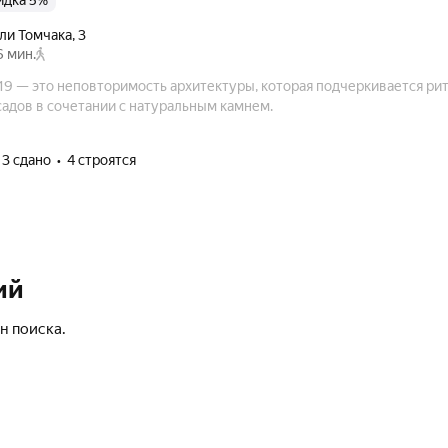
кидка 5%
оли Томчака
,
3
6 мин.
9 — это неповторимость архитектуры, которая подчеркивается р
садов в сочетании с натуральным камнем.
3 сдано
4 строятся
ий
н поиска.