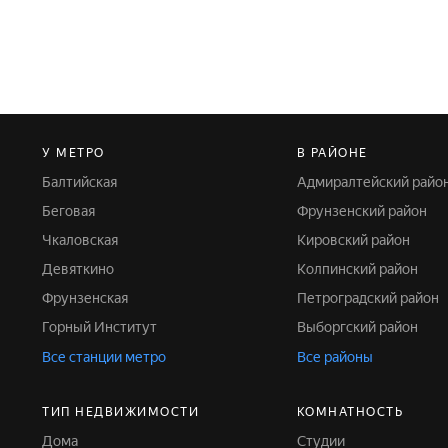
У МЕТРО
В РАЙОНЕ
Балтийская
Адмиралтейский райо
Беговая
Фрунзенский район
Чкаловская
Кировский район
Девяткино
Колпинский район
Фрунзенская
Петроградский район
Горный Институт
Выборгский район
Все станции метро
Все районы
ТИП НЕДВИЖИМОСТИ
КОМНАТНОСТЬ
Дома
Студии