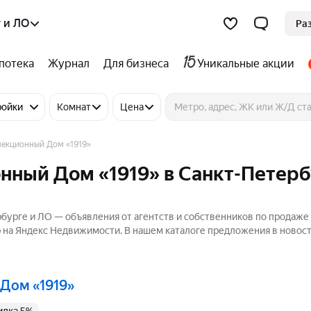
 и ЛО
Ра
потека
Журнал
Для бизнеса
Уникальные акции
ройки
Комнат
Цена
екционный Дом «1919»
нный Дом «1919» в Санкт-Петер
бурге и ЛО — объявления от агентств и собственников по продаже
р на Яндекс Недвижимости. В нашем каталоге предложения в новост
 Дом «1919»