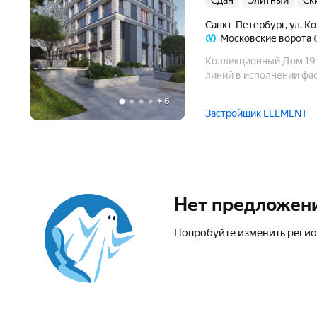
Сдан
элитный
С
Санкт-Петербург
,
ул. К
Московские ворота
Коллекционный Дом 191
линий в исполнении фа
+
6
Застройщик ELEMENT
Нет предложен
Попробуйте изменить регио