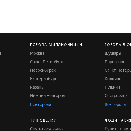
ГОРОДА-МИЛЛИОННИКИ
ГОРОДА В О
н
Москва
Шушары
Санкт-Петербург
Парголово
Новосибирск
Санкт-Петер
Екатеринбург
Колпино
Казань
Пушкин
Нижний Новгород
Сестрорецк
Все города
Все города
ТИП СДЕЛКИ
ЛЮДИ ТАКЖ
Снять посуточно
Купить квар