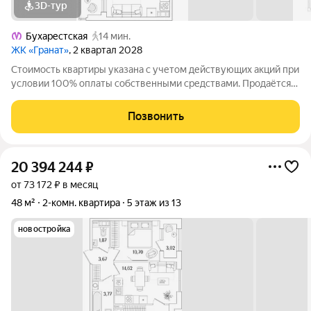
3D-тур
Бухарестская
14 мин.
ЖК «Гранат»
, 2 квартал 2028
Стоимость квартиры указана с учетом действующих акций при
условии 100% оплаты собственными средствами. Продаётся
2к.кв. в ЖК Гранат от застройщика Группа компаний «РСТИ»
(Росстройинвест). Квартира находится в 13 этажном доме, в
Позвонить
Гранат - Корпус К1 на
20 394 244
₽
от 73 172 ₽ в месяц
48 м²
2-комн. квартира
5 этаж из 13
новостройка