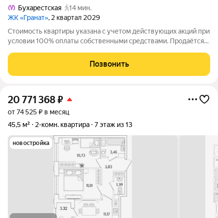
Бухарестская
14 мин.
ЖК «Гранат»
, 2 квартал 2029
Стоимость квартиры указана с учетом действующих акций при
условии 100% оплаты собственными средствами. Продаётся
3к.кв. в ЖК Гранат от застройщика Группа компаний «РСТИ»
(Росстройинвест). Квартира находится в 13 этажном доме, в
Позвонить
Гранат - Корпус К6 на
20 771 368
₽
от 74 525 ₽ в месяц
45,5 м²
2-комн. квартира
7 этаж из 13
новостройка