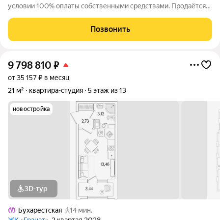
условии 100% оплаты собственными средствами. Продаётся
Студия в ЖК Гранат от застройщика Группа компаний «РСТИ»
(Росстройинвест). Квартира находится в 13 этажном доме, в
Позвонить
Гранат - Корпус К6 на
9 798 810
₽
от 35 157 ₽ в месяц
21 м²
квартира-студия
5 этаж из 13
новостройка
3D-тур
Бухарестская
14 мин.