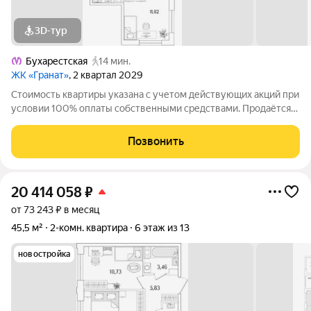
3D-тур
Бухарестская
14 мин.
ЖК «Гранат»
, 2 квартал 2029
Стоимость квартиры указана с учетом действующих акций при
условии 100% оплаты собственными средствами. Продаётся
2к.кв. в ЖК Гранат от застройщика Группа компаний «РСТИ»
(Росстройинвест). Квартира находится в 13 этажном доме, в
Позвонить
Гранат - Корпус К4 на
20 414 058
₽
от 73 243 ₽ в месяц
45,5 м²
2-комн. квартира
6 этаж из 13
новостройка