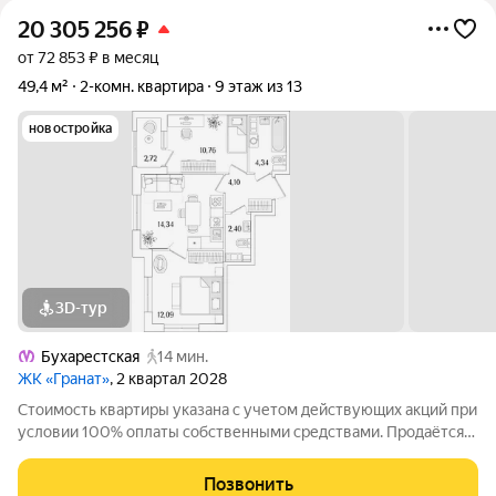
20 305 256
₽
от 72 853 ₽ в месяц
49,4 м²
2-комн. квартира
9 этаж из 13
новостройка
3D-тур
Бухарестская
14 мин.
ЖК «Гранат»
, 2 квартал 2028
Стоимость квартиры указана с учетом действующих акций при
условии 100% оплаты собственными средствами. Продаётся
2к.кв. в ЖК Гранат от застройщика Группа компаний «РСТИ»
(Росстройинвест). Квартира находится в 13 этажном доме, в
Позвонить