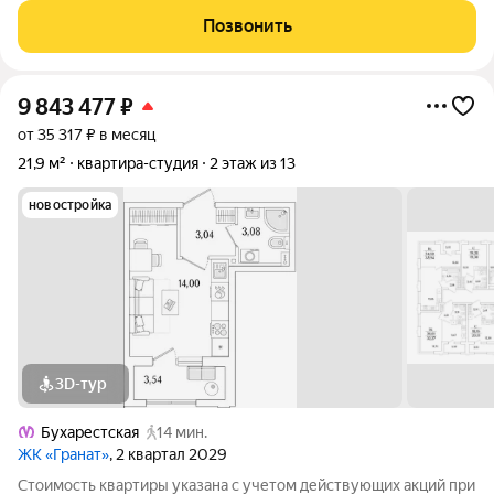
(Росстройинвест). Квартира находится в 13 этажном доме, в
Позвонить
Гранат - Корпус К1 на
9 843 477
₽
от 35 317 ₽ в месяц
21,9 м²
квартира-студия
2 этаж из 13
новостройка
3D-тур
Бухарестская
14 мин.
ЖК «Гранат»
, 2 квартал 2029
Стоимость квартиры указана с учетом действующих акций при