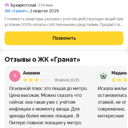
Бухарестская
14 мин.
ЖК «Гранат»
, 2 квартал 2029
Стоимость квартиры указана с учетом действующих акций при
условии 100% оплаты собственными средствами. Продаётся
Студия в ЖК Гранат от застройщика Группа компаний «РСТИ»
(Росстройинвест). Квартира находится в 13 этажном доме, в
Позвонить
Гранат - Корпус К6 на
Отзывы о ЖК «Гранат»
Аноним
Мадин
A
18 июня 2025
Основной плюс это пешая до метро.
Искала жилье
Цена высокая. Можно сказать что
остановилась 
сейчас она такая уже с учётом
этажей, не о
инфляции к моменту ввода. Для
современно. 
аренды более менее локация . В
интересные
Питере главное локация у метро.