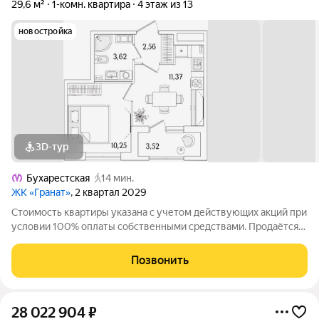
29,6 м²
1-комн. квартира
4 этаж из 13
новостройка
3D-тур
Бухарестская
14 мин.
ЖК «Гранат»
, 2 квартал 2029
Стоимость квартиры указана с учетом действующих акций при
условии 100% оплаты собственными средствами. Продаётся
1к.кв. в ЖК Гранат от застройщика Группа компаний «РСТИ»
(Росстройинвест). Квартира находится в 13 этажном доме, в
Позвонить
Гранат - Корпус К4 на
28 022 904
₽