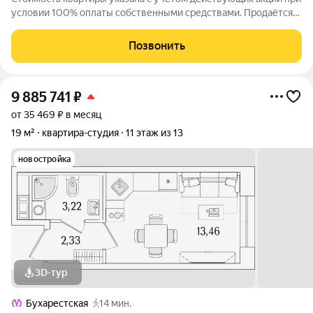
условии 100% оплаты собственными средствами. Продаётся
Студия в ЖК Гранат от застройщика Группа компаний «РСТИ»
(Росстройинвест). Квартира находится в 13 этажном доме, в
Позвонить
Гранат - Корпус К1 на
9 885 741
₽
от 35 469 ₽ в месяц
19 м²
квартира-студия
11 этаж из 13
новостройка
3D-тур
Бухарестская
14 мин.