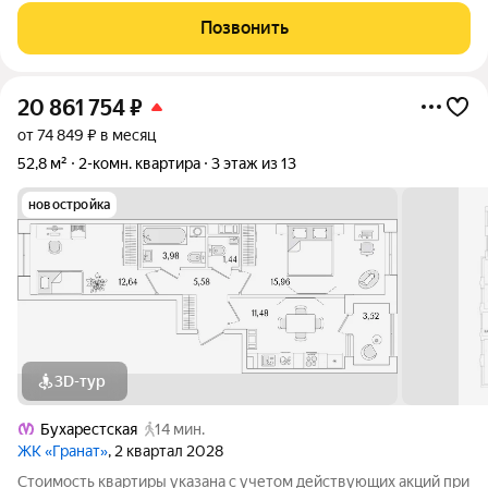
(Росстройинвест). Квартира находится в 13 этажном доме, в
Позвонить
Гранат - Корпус К1 на
20 861 754
₽
от 74 849 ₽ в месяц
52,8 м²
2-комн. квартира
3 этаж из 13
новостройка
3D-тур
Бухарестская
14 мин.
ЖК «Гранат»
, 2 квартал 2028
Стоимость квартиры указана с учетом действующих акций при