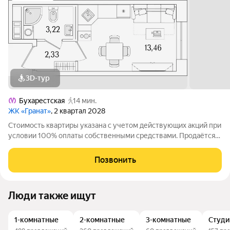
3D-тур
Бухарестская
14 мин.
ЖК «Гранат»
, 2 квартал 2028
Стоимость квартиры указана с учетом действующих акций при
условии 100% оплаты собственными средствами. Продаётся
Студия в ЖК Гранат от застройщика Группа компаний «РСТИ»
(Росстройинвест). Квартира находится в 13 этажном доме, в
Позвонить
Гранат - Корпус К1 на
Люди также ищут
1-комнатные
2-комнатные
3-комнатные
Студи