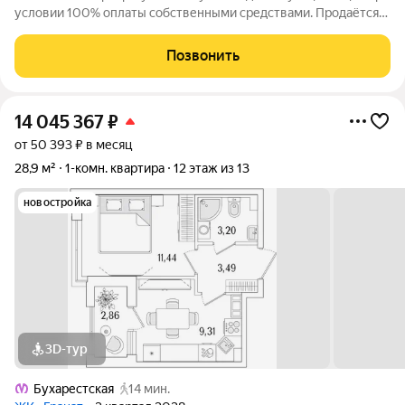
условии 100% оплаты собственными средствами. Продаётся
2к.кв. в ЖК Гранат от застройщика Группа компаний «РСТИ»
(Росстройинвест). Квартира находится в 13 этажном доме, в
Позвонить
Гранат - Корпус К1 на
14 045 367
₽
от 50 393 ₽ в месяц
28,9 м²
1-комн. квартира
12 этаж из 13
новостройка
3D-тур
Бухарестская
14 мин.