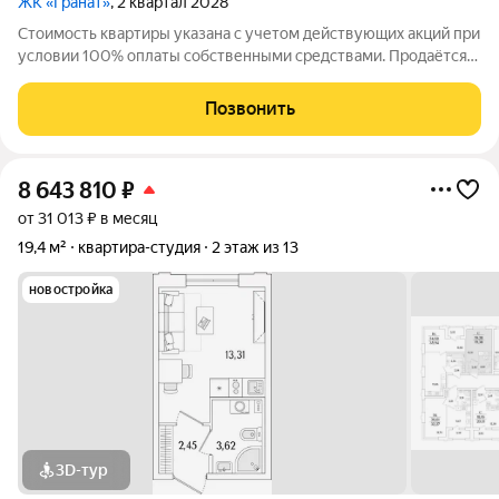
ЖК «Гранат»
, 2 квартал 2028
Стоимость квартиры указана с учетом действующих акций при
условии 100% оплаты собственными средствами. Продаётся
1к.кв. в ЖК Гранат от застройщика Группа компаний «РСТИ»
(Росстройинвест). Квартира находится в 13 этажном доме, в
Позвонить
Гранат - Корпус К1 на
8 643 810
₽
от 31 013 ₽ в месяц
19,4 м²
квартира-студия
2 этаж из 13
новостройка
3D-тур