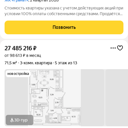
ЖК «Гранат»
, 2 квартал 2028
Стоимость квартиры указана с учетом действующих акций при
условии 100% оплаты собственными средствами. Продаётся
Студия в ЖК Гранат от застройщика Группа компаний «РСТИ»
(Росстройинвест). Квартира находится в 13 этажном доме, в
Позвонить
Гранат - Корпус К1 на
27 485 216
₽
от 98 613 ₽ в месяц
71,5 м²
3-комн. квартира
5 этаж из 13
новостройка
3D-тур