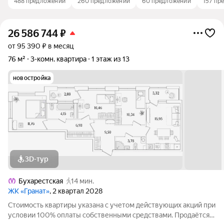
488 предложений
260 предложений
60 предложений
157 пр
26 586 744
₽
от 95 390 ₽ в месяц
76 м²
3-комн. квартира
1 этаж из 13
новостройка
3D-тур
Бухарестская
14 мин.
ЖК «Гранат»
, 2 квартал 2028
Стоимость квартиры указана с учетом действующих акций при
условии 100% оплаты собственными средствами. Продаётся