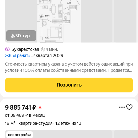
3D-тур
Бухарестская
14 мин.
ЖК «Гранат»
, 2 квартал 2029
Стоимость квартиры указана с учетом действующих акций при
условии 100% оплаты собственными средствами. Продаётся
2к.кв. в ЖК Гранат от застройщика Группа компаний «РСТИ»
(Росстройинвест). Квартира находится в 13 этажном доме, в
Позвонить
Гранат - Корпус К4 на
9 885 741
₽
от 35 469 ₽ в месяц
19 м²
квартира-студия
12 этаж из 13
новостройка