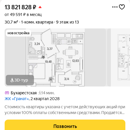
13 821 828
₽
от 49 591 ₽ в месяц
30,7 м²
1-комн. квартира
9 этаж из 13
новостройка
3D-тур
Бухарестская
14 мин.
ЖК «Гранат»
, 2 квартал 2028
Стоимость квартиры указана с учетом действующих акций при
условии 100% оплаты собственными средствами. Продаётся
1к.кв. в ЖК Гранат от застройщика Группа компаний «РСТИ»
(Росстройинвест). Квартира находится в 13 этажном доме, в
Позвонить