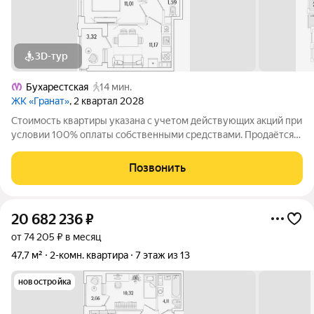
3D-тур
Бухарестская
14 мин.
ЖК «Гранат»
, 2 квартал 2028
Стоимость квартиры указана с учетом действующих акций при
условии 100% оплаты собственными средствами. Продаётся
2к.кв. в ЖК Гранат от застройщика Группа компаний «РСТИ»
(Росстройинвест). Квартира находится в 13 этажном доме, в
Позвонить
Гранат - Корпус К1 на
20 682 236
₽
от 74 205 ₽ в месяц
47,7 м²
2-комн. квартира
7 этаж из 13
новостройка