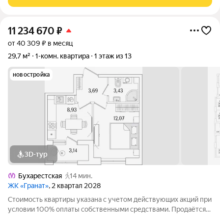
Гранат - Корпус К2 на
11 234 670
₽
от 40 309 ₽ в месяц
29,7 м²
1-комн. квартира
1 этаж из 13
новостройка
3D-тур
Бухарестская
14 мин.
ЖК «Гранат»
, 2 квартал 2028
Стоимость квартиры указана с учетом действующих акций при
условии 100% оплаты собственными средствами. Продаётся
1к.кв. в ЖК Гранат от застройщика Группа компаний «РСТИ»