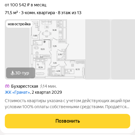
от 100 542 ₽ в месяц
71,5 м²
3-комн. квартира
8 этаж из 13
новостройка
3D-тур
Бухарестская
14 мин.
ЖК «Гранат»
, 2 квартал 2029
Стоимость квартиры указана с учетом действующих акций при
условии 100% оплаты собственными средствами. Продаётся
3к.кв. в ЖК Гранат от застройщика Группа компаний «РСТИ»
(Росстройинвест). Квартира находится в 13 этажном доме, в
Позвонить
Гранат - Корпус К6 на