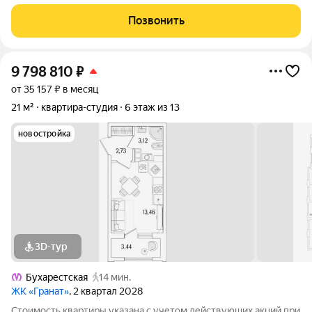
3к.кв. в ЖК Гранат от застройщика Группа компаний «РСТИ»
(Росстройинвест). Квартира находится в 13 этажном доме, в
Позвонить
Гранат - Корпус К3 на
9 798 810
₽
от 35 157 ₽ в месяц
21 м²
квартира-студия
6 этаж из 13
новостройка
3D-тур
Бухарестская
14 мин.
ЖК «Гранат»
, 2 квартал 2028
Стоимость квартиры указана с учетом действующих акций при