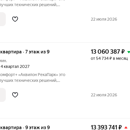
лучших технических решений,
ивности, качественного жилья и эко-
аботали перспективный проект для тех,
22 июля 2026
13 060 387
₽
я квартира · 7 этаж из 9
от 54 734 ₽ в месяц
мин.
, 4 квартал 2027
омфорт+ «Аквилон РекаПарк» это
лучших технических решений,
ивности, качественного жилья и эко-
аботали перспективный проект для тех,
22 июля 2026
13 393 741
₽
я квартира · 9 этаж из 9