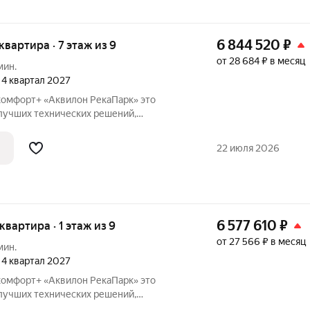
6 844 520
₽
 квартира · 7 этаж из 9
от 28 684 ₽ в месяц
мин.
, 4 квартал 2027
омфорт+ «Аквилон РекаПарк» это
лучших технических решений,
ивности, качественного жилья и эко-
аботали перспективный проект для тех,
22 июля 2026
6 577 610
₽
 квартира · 1 этаж из 9
от 27 566 ₽ в месяц
мин.
, 4 квартал 2027
омфорт+ «Аквилон РекаПарк» это
лучших технических решений,
ивности, качественного жилья и эко-