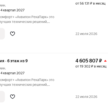
от 56 131 ₽ в месяц
мин.
, 4 квартал 2027
омфорт+ «Аквилон РекаПарк» это
лучших технических решений,
ивности, качественного жилья и эко-
аботали перспективный проект для тех,
22 июля 2026
4 605 807
₽
ия · 6 этаж из 9
от 19 302 ₽ в месяц
мин.
, 4 квартал 2027
омфорт+ «Аквилон РекаПарк» это
лучших технических решений,
ивности, качественного жилья и эко-
аботали перспективный проект для тех,
22 июля 2026