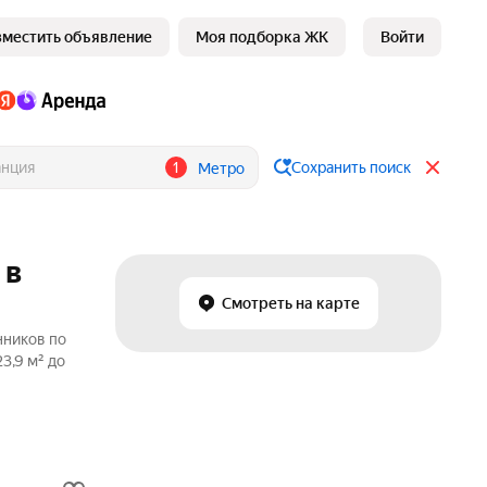
зместить объявление
Моя подборка ЖК
Войти
1
Сохранить поиск
Метро
 в
Смотреть на карте
нников по
3,9 м² до