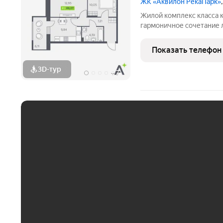
ЖК «Аквилон РекаПарк»
Жилой комплекс класса к
гармоничное сочетание 
стандартов энергоэффект
направленности. Мы разр
Показать телефон
кто ценит комфорт,
3D-тур
+
7
ЕЖЕМЕСЯЧНЫЙ ПЛАТЁ
До 30 тыс. ₽
До 50 тыс. ₽
До 70 тыс. ₽
Больше 100 тыс. ₽