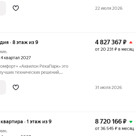
аботали перспективный проект для тех,
22 июля 2026
4 827 367
₽
удия · 8 этаж из 9
от 20 231 ₽ в месяц
мин.
, 4 квартал 2027
омфорт+ «Аквилон РекаПарк» это
лучших технических решений,
ивности, качественного жилья и эко-
аботали перспективный проект для тех,
31 июля 2026
8 720 166
₽
 квартира · 1 этаж из 9
от 36 545 ₽ в месяц
мин.