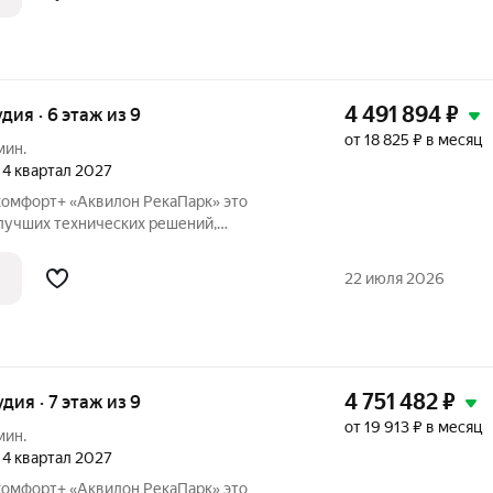
4 491 894
₽
удия · 6 этаж из 9
от 18 825 ₽ в месяц
мин.
, 4 квартал 2027
омфорт+ «Аквилон РекаПарк» это
лучших технических решений,
ивности, качественного жилья и эко-
аботали перспективный проект для тех,
22 июля 2026
4 751 482
₽
удия · 7 этаж из 9
от 19 913 ₽ в месяц
мин.
, 4 квартал 2027
омфорт+ «Аквилон РекаПарк» это