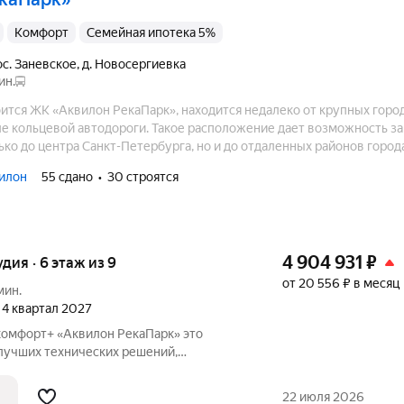
комфорт
Семейная ипотека 5%
ос. Заневское
,
д. Новосергиевка
ин.
оится ЖК «Аквилон РекаПарк», находится недалеко от крупных горо
ле кольцевой автодороги. Такое расположение дает возможность за
ько до центра Санкт-Петербурга, но и до отдаленных районов города
илон
55 сдано
30 строятся
4 904 931
₽
удия · 6 этаж из 9
от 20 556 ₽ в месяц
мин.
, 4 квартал 2027
омфорт+ «Аквилон РекаПарк» это
лучших технических решений,
ивности, качественного жилья и эко-
аботали перспективный проект для тех,
22 июля 2026