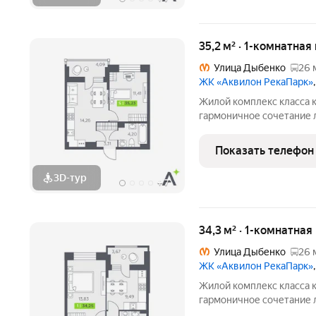
35,2 м² · 1-комнатная
Улица Дыбенко
26 
ЖК «Аквилон РекаПарк»
Жилой комплекс класса к
гармоничное сочетание 
стандартов энергоэффект
направленности. Мы разр
Показать телефон
кто ценит комфорт,
3D-тур
+
7
34,3 м² · 1-комнатная
Улица Дыбенко
26 
ЖК «Аквилон РекаПарк»
Жилой комплекс класса к
гармоничное сочетание 
стандартов энергоэффект