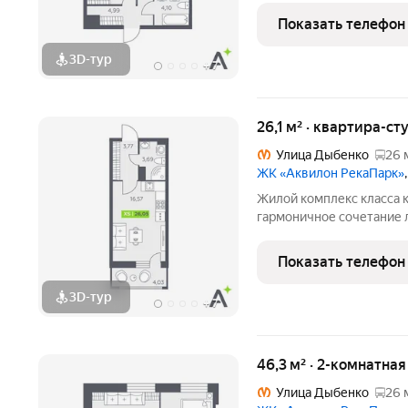
направленности. Мы разр
Показать телефон
кто ценит комфорт,
3D-тур
+
7
26,1 м² · квартира-ст
Улица Дыбенко
26 
ЖК «Аквилон РекаПарк»
Жилой комплекс класса к
гармоничное сочетание 
стандартов энергоэффект
направленности. Мы разр
Показать телефон
кто ценит комфорт,
3D-тур
+
7
46,3 м² · 2-комнатная
Улица Дыбенко
26 