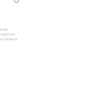
дских
 короткое
 и области.