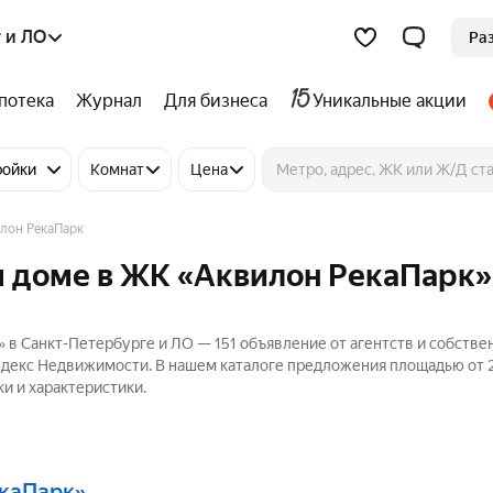
 и ЛО
Ра
потека
Журнал
Для бизнеса
Уникальные акции
ройки
Комнат
Цена
лон РекаПарк
м доме в ЖК «Аквилон РекаПарк»
 в Санкт-Петербурге и ЛО — 151 объявление от агентств и собстве
 Яндекс Недвижимости. В нашем каталоге предложения площадью от 2
и и характеристики.
екаПарк»