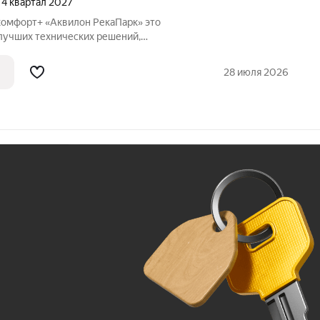
, 4 квартал 2027
омфорт+ «Аквилон РекаПарк» это
лучших технических решений,
ивности, качественного жилья и эко-
аботали перспективный проект для тех,
28 июля 2026
Ж
До 100 тыс. ₽