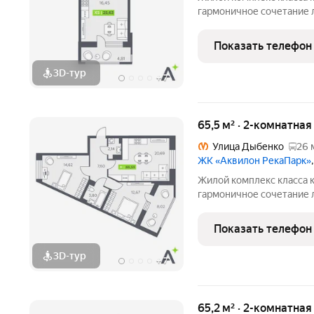
гармоничное сочетание 
стандартов энергоэффект
направленности. Мы разр
Показать телефон
кто ценит комфорт,
3D-тур
+
7
65,5 м² · 2-комнатна
Улица Дыбенко
26 
ЖК «Аквилон РекаПарк»
Жилой комплекс класса к
гармоничное сочетание 
стандартов энергоэффект
направленности. Мы разр
Показать телефон
кто ценит комфорт,
3D-тур
+
7
65,2 м² · 2-комнатна