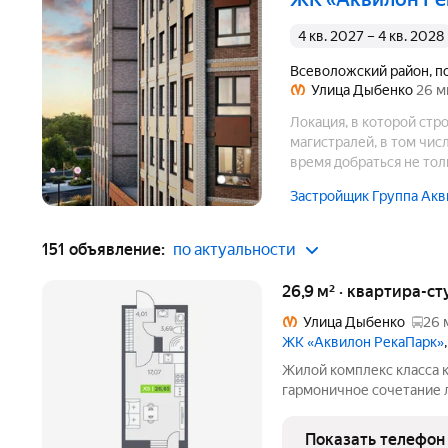
4 кв. 2027 – 4 кв. 2028
Всеволожский район
,
п
Улица Дыбенко
26 м
Локация, в которой стр
магистралей, в том чис
время добраться не тол
Застройщик Группа Акв
151 объявление:
по актуальности
26,9 м² · квартира-ст
Улица Дыбенко
26 
ЖК «Аквилон РекаПарк»
Жилой комплекс класса к
гармоничное сочетание 
стандартов энергоэффект
направленности. Мы разр
Показать телефон