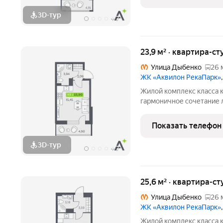
кто ценит комфорт,
3D-тур
+
7
23,9 м² · квартира-ст
Улица Дыбенко
26 
ЖК «Аквилон РекаПарк»
Жилой комплекс класса к
гармоничное сочетание 
стандартов энергоэффект
направленности. Мы разр
Показать телефон
кто ценит комфорт,
3D-тур
+
7
25,6 м² · квартира-ст
Улица Дыбенко
26 
ЖК «Аквилон РекаПарк»
Жилой комплекс класса к