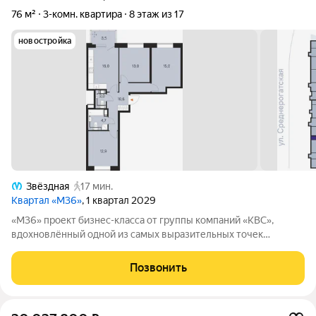
76 м²
3-комн. квартира
8 этаж из 17
новостройка
Звёздная
17 мин.
Квартал «М36»
, 1 квартал 2029
«М36» проект бизнес-класса от группы компаний «КВС»,
вдохновлённый одной из самых выразительных точек
звёздной карты скоплением Мессье 36 в созвездии
Возничего. В астрономии этот объект символизирует порядок,
Позвонить
точность и уверенность в движении. В