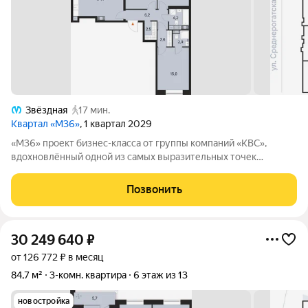
Звёздная
17 мин.
Квартал «М36»
, 1 квартал 2029
«М36» проект бизнес-класса от группы компаний «КВС»,
вдохновлённый одной из самых выразительных точек
звёздной карты скоплением Мессье 36 в созвездии
Возничего. В астрономии этот объект символизирует порядок,
Позвонить
точность и уверенность в движении. В
30 249 640
₽
от 126 772 ₽ в месяц
84,7 м²
3-комн. квартира
6 этаж из 13
новостройка