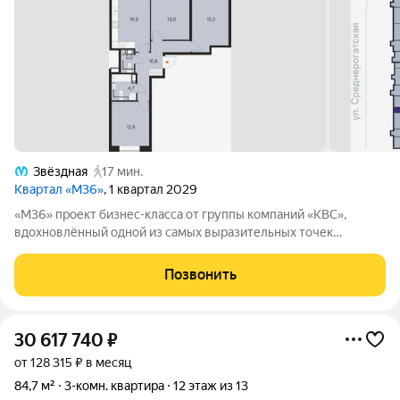
Звёздная
17 мин.
Квартал «М36»
, 1 квартал 2029
«М36» проект бизнес-класса от группы компаний «КВС»,
вдохновлённый одной из самых выразительных точек
звёздной карты скоплением Мессье 36 в созвездии
Возничего. В астрономии этот объект символизирует порядок,
Позвонить
точность и уверенность в движении. В
30 617 740
₽
от 128 315 ₽ в месяц
84,7 м²
3-комн. квартира
12 этаж из 13