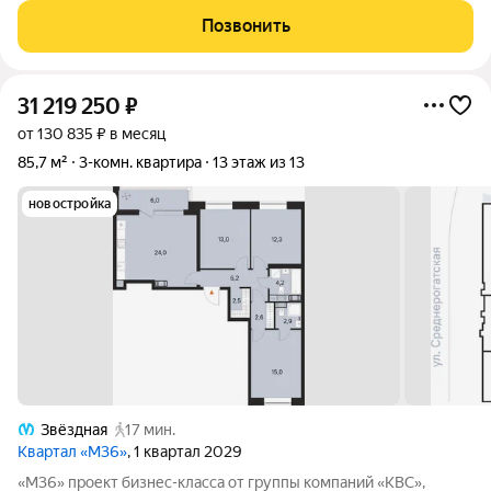
Возничего. В астрономии этот объект символизирует порядок,
Позвонить
точность и уверенность в движении. В
31 219 250
₽
от 130 835 ₽ в месяц
85,7 м²
3-комн. квартира
13 этаж из 13
новостройка
Звёздная
17 мин.
Квартал «М36»
, 1 квартал 2029
«М36» проект бизнес-класса от группы компаний «КВС»,