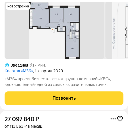
новостройка
Звёздная
17 мин.
Квартал «М36»
, 1 квартал 2029
«М36» проект бизнес-класса от группы компаний «КВС»,
вдохновлённый одной из самых выразительных точек
звёздной карты скоплением Мессье 36 в созвездии
Возничего. В астрономии этот объект символизирует порядок,
Позвонить
точность и уверенность в движении. В
27 097 840
₽
от 113 563 ₽ в месяц