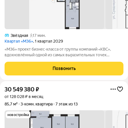
Звёздная
17 мин.
Квартал «М36»
, 1 квартал 2029
«М36» проект бизнес-класса от группы компаний «КВС»,
вдохновлённый одной из самых выразительных точек
звёздной карты скоплением Мессье 36 в созвездии
Возничего. В астрономии этот объект символизирует порядок,
Позвонить
точность и уверенность в движении. В
30 549 380
₽
от 128 028 ₽ в месяц
85,7 м²
3-комн. квартира
7 этаж из 13
новостройка