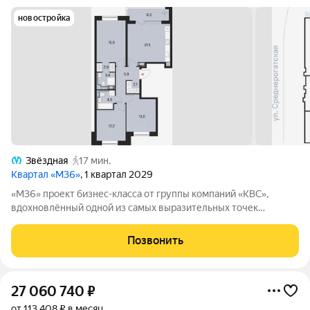
новостройка
Звёздная
17 мин.
Квартал «М36»
, 1 квартал 2029
«М36» проект бизнес-класса от группы компаний «КВС»,
вдохновлённый одной из самых выразительных точек
звёздной карты скоплением Мессье 36 в созвездии
Возничего. В астрономии этот объект символизирует порядок,
Позвонить
точность и уверенность в движении. В
27 060 740
₽
от 113 408 ₽ в месяц