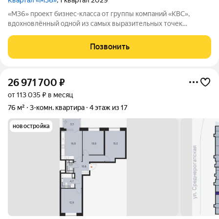
Квартал «М36»
, 1 квартал 2029
«М36» проект бизнес-класса от группы компаний «КВС»,
вдохновлённый одной из самых выразительных точек
звёздной карты скоплением Мессье 36 в созвездии
Возничего. В астрономии этот объект символизирует порядок,
Позвонить
точность и уверенность в движении. В
26 971 700
₽
от 113 035 ₽ в месяц
76 м²
3-комн. квартира
4 этаж из 17
новостройка