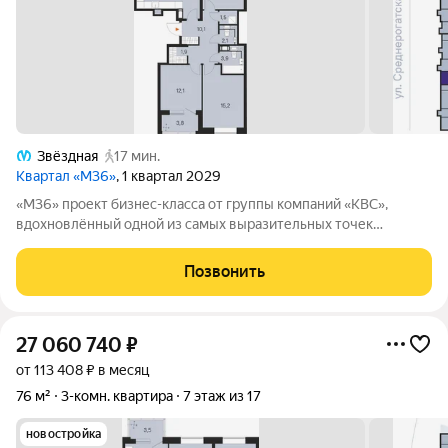
Звёздная
17 мин.
Квартал «М36»
, 1 квартал 2029
«М36» проект бизнес-класса от группы компаний «КВС»,
вдохновлённый одной из самых выразительных точек
звёздной карты скоплением Мессье 36 в созвездии
Возничего. В астрономии этот объект символизирует порядок,
Позвонить
точность и уверенность в движении. В
27 060 740
₽
от 113 408 ₽ в месяц
76 м²
3-комн. квартира
7 этаж из 17
новостройка