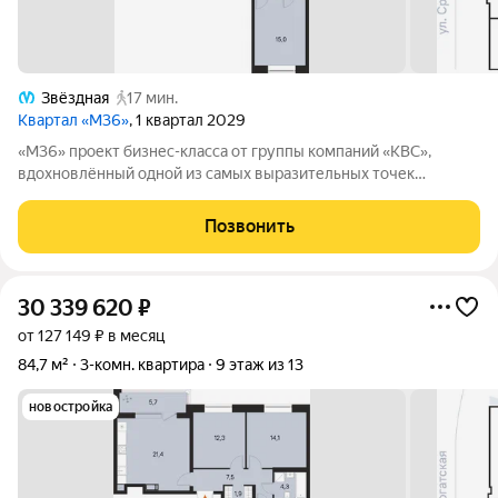
Звёздная
17 мин.
Квартал «М36»
, 1 квартал 2029
«М36» проект бизнес-класса от группы компаний «КВС»,
вдохновлённый одной из самых выразительных точек
звёздной карты скоплением Мессье 36 в созвездии
Возничего. В астрономии этот объект символизирует порядок,
Позвонить
точность и уверенность в движении. В
30 339 620
₽
от 127 149 ₽ в месяц
84,7 м²
3-комн. квартира
9 этаж из 13
новостройка