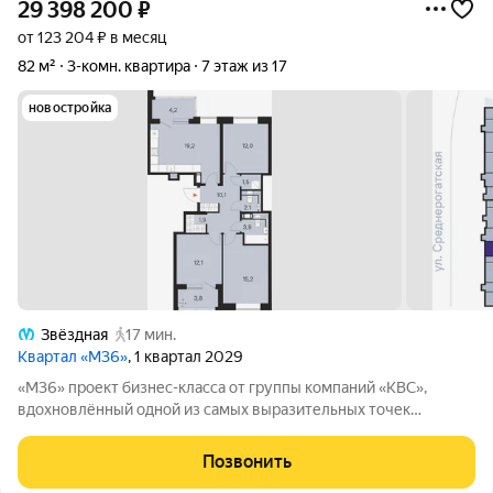
29 398 200
₽
от 123 204 ₽ в месяц
82 м²
3-комн. квартира
7 этаж из 17
новостройка
Звёздная
17 мин.
Квартал «М36»
, 1 квартал 2029
«М36» проект бизнес-класса от группы компаний «КВС»,
вдохновлённый одной из самых выразительных точек
звёздной карты скоплением Мессье 36 в созвездии
Возничего. В астрономии этот объект символизирует порядок,
Позвонить
точность и уверенность в движении. В