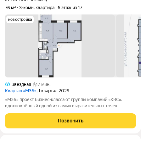
76 м²
3-комн. квартира
6 этаж из 17
новостройка
Звёздная
17 мин.
Квартал «М36»
, 1 квартал 2029
«М36» проект бизнес-класса от группы компаний «КВС»,
вдохновлённый одной из самых выразительных точек
звёздной карты скоплением Мессье 36 в созвездии
Возничего. В астрономии этот объект символизирует порядок,
Позвонить
точность и уверенность в движении. В