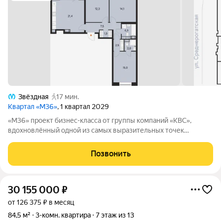
Звёздная
17 мин.
Квартал «М36»
, 1 квартал 2029
«М36» проект бизнес-класса от группы компаний «КВС»,
вдохновлённый одной из самых выразительных точек
звёздной карты скоплением Мессье 36 в созвездии
Возничего. В астрономии этот объект символизирует порядок,
Позвонить
точность и уверенность в движении. В
30 155 000
₽
от 126 375 ₽ в месяц
84,5 м²
3-комн. квартира
7 этаж из 13