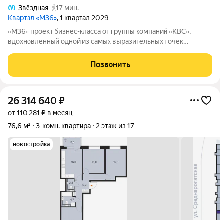
Звёздная
17 мин.
Квартал «М36»
, 1 квартал 2029
«М36» проект бизнес-класса от группы компаний «КВС»,
вдохновлённый одной из самых выразительных точек
звёздной карты скоплением Мессье 36 в созвездии
Возничего. В астрономии этот объект символизирует порядок,
Позвонить
точность и уверенность в движении. В
26 314 640
₽
от 110 281 ₽ в месяц
76,6 м²
3-комн. квартира
2 этаж из 17
новостройка