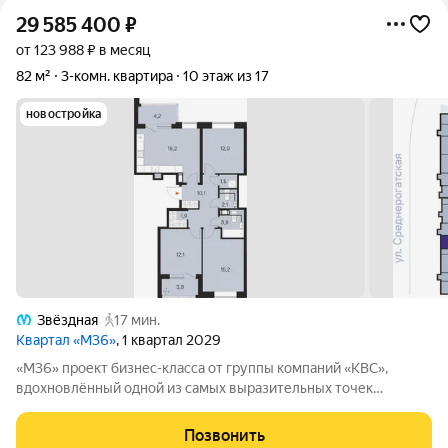
29 585 400
₽
от 123 988 ₽ в месяц
82 м²
3-комн. квартира
10 этаж из 17
новостройка
Звёздная
17 мин.
Квартал «М36»
, 1 квартал 2029
«М36» проект бизнес-класса от группы компаний «КВС»,
вдохновлённый одной из самых выразительных точек
звёздной карты скоплением Мессье 36 в созвездии
Возничего. В астрономии этот объект символизирует порядок,
Позвонить