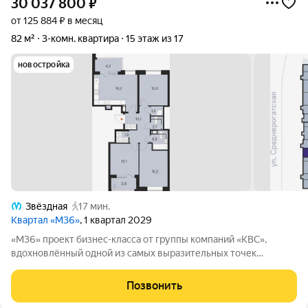
30 037 800
₽
от 125 884 ₽ в месяц
82 м²
3-комн. квартира
15 этаж из 17
новостройка
Звёздная
17 мин.
Квартал «М36»
, 1 квартал 2029
«М36» проект бизнес-класса от группы компаний «КВС»,
вдохновлённый одной из самых выразительных точек
звёздной карты скоплением Мессье 36 в созвездии
Возничего. В астрономии этот объект символизирует порядок,
Позвонить
точность и уверенность в движении. В