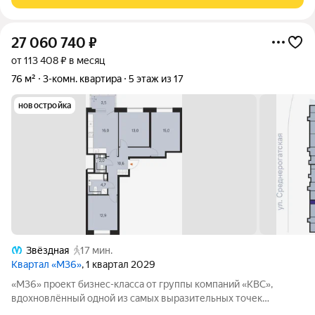
точность и уверенность в движении. В
27 060 740
₽
от 113 408 ₽ в месяц
76 м²
3-комн. квартира
5 этаж из 17
новостройка
Звёздная
17 мин.
Квартал «М36»
, 1 квартал 2029
«М36» проект бизнес-класса от группы компаний «КВС»,
вдохновлённый одной из самых выразительных точек
звёздной карты скоплением Мессье 36 в созвездии