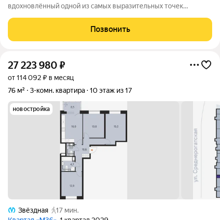
вдохновлённый одной из самых выразительных точек
звёздной карты скоплением Мессье 36 в созвездии
Возничего. В астрономии этот объект символизирует порядок,
Позвонить
точность и уверенность в движении. В
27 223 980
₽
от 114 092 ₽ в месяц
76 м²
3-комн. квартира
10 этаж из 17
новостройка
Звёздная
17 мин.