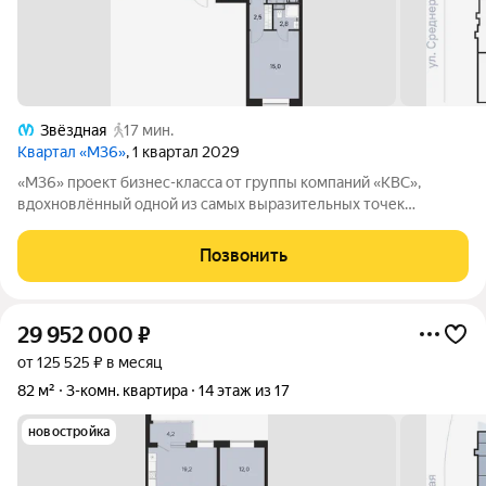
Звёздная
17 мин.
Квартал «М36»
, 1 квартал 2029
«М36» проект бизнес-класса от группы компаний «КВС»,
вдохновлённый одной из самых выразительных точек
звёздной карты скоплением Мессье 36 в созвездии
Возничего. В астрономии этот объект символизирует порядок,
Позвонить
точность и уверенность в движении. В
29 952 000
₽
от 125 525 ₽ в месяц
82 м²
3-комн. квартира
14 этаж из 17
новостройка