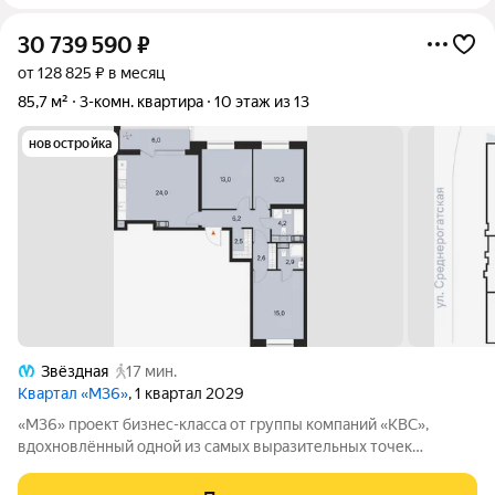
30 739 590
₽
от 128 825 ₽ в месяц
85,7 м²
3-комн. квартира
10 этаж из 13
новостройка
Звёздная
17 мин.
Квартал «М36»
, 1 квартал 2029
«М36» проект бизнес-класса от группы компаний «КВС»,
вдохновлённый одной из самых выразительных точек
звёздной карты скоплением Мессье 36 в созвездии
Возничего. В астрономии этот объект символизирует порядок,