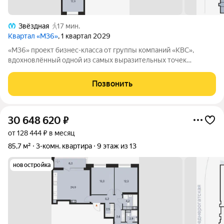
Звёздная
17 мин.
Квартал «М36»
, 1 квартал 2029
«М36» проект бизнес-класса от группы компаний «КВС»,
вдохновлённый одной из самых выразительных точек
звёздной карты скоплением Мессье 36 в созвездии
Возничего. В астрономии этот объект символизирует порядок,
Позвонить
точность и уверенность в движении. В
30 648 620
₽
от 128 444 ₽ в месяц
85,7 м²
3-комн. квартира
9 этаж из 13
новостройка