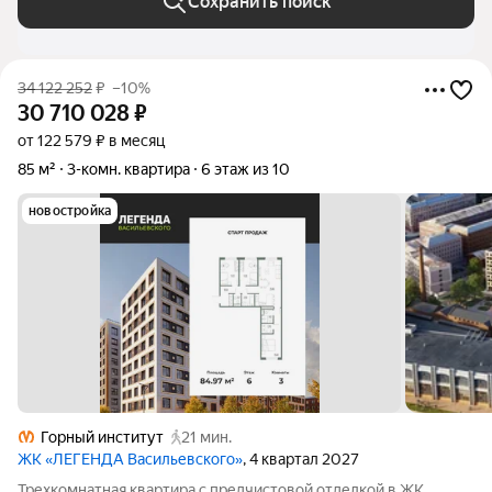
Сохранить поиск
34 122 252
₽
–10%
30 710 028
₽
от 122 579 ₽ в месяц
85 м²
3-комн. квартира
6 этаж из 10
новостройка
Горный институт
21 мин.
ЖК «ЛЕГЕНДА Васильевского»
, 4 квартал 2027
Трехкомнатная квартира с предчистовой отделкой в ЖК