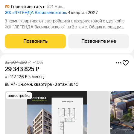
Горный институт
21 мин.
ЖК «ЛЕГЕНДА Васильевского»
, 4 квартал 2027
3-комн. квартира от застройщика с предчистовой отделкой в
ЖК "ЛЕГЕНДА Васильевского" на 2 этаже. Общая площадь:
103.27 кв.м., жилая: 38.07 кв.м., площадь просторной кухни-
столовой: 31.33 кв.м. Квартира - распашонка, без проходных
Позвонить
Позвоните мне
комнат, окна выходят
32 604 250
₽
–10%
29 343 825
₽
от 117 126 ₽ в месяц
85 м²
3-комн. квартира
2 этаж из 10
новостройка