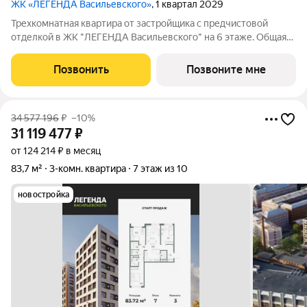
ЖК «ЛЕГЕНДА Васильевского»
, 1 квартал 2029
Трехкомнатная квартира от застройщика с предчистовой
отделкой в ЖК "ЛЕГЕНДА Васильевского" на 6 этаже. Общая
площадь: 88.79 кв.м., жилая: 32.69 кв.м., площадь просторной
кухни-столовой: 26.29 кв.м. Квартира выxoдит oкнaми нa три
Позвонить
Позвоните мне
cтopoны дoмa
34 577 196
₽
–10%
31 119 477
₽
от 124 214 ₽ в месяц
83,7 м²
3-комн. квартира
7 этаж из 10
новостройка