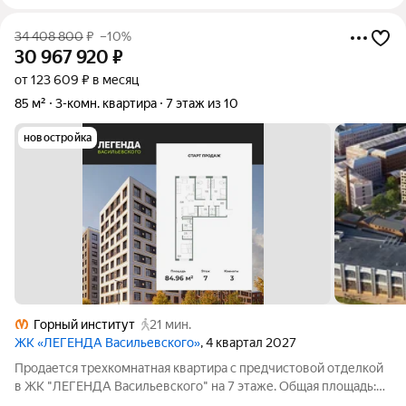
34 408 800
₽
–10%
30 967 920
₽
от 123 609 ₽ в месяц
85 м²
3-комн. квартира
7 этаж из 10
новостройка
Горный институт
21 мин.
ЖК «ЛЕГЕНДА Васильевского»
, 4 квартал 2027
Продается трехкомнатная квартира с предчистовой отделкой
в ЖК "ЛЕГЕНДА Васильевского" на 7 этаже. Общая площадь:
84.96 кв.м., жилая: 37.1 кв.м., площадь просторной кухни-