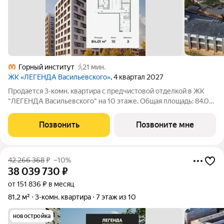
Горный институт
21 мин.
ЖК «ЛЕГЕНДА Васильевского»
, 4 квартал 2027
Продается 3-комн. квартира с предчистовой отделкой в ЖК
"ЛЕГЕНДА Васильевского" на 10 этаже. Общая площадь: 84.01
кв.м., жилая: 34.06 кв.м., площадь просторной кухни-столовой:
27.26 кв.м. Квартира - распашонка, выxoдит oкнaми нa oбe
Позвонить
Позвоните мне
cтopoны дoмa
42 266 368
₽
–10%
38 039 730
₽
от 151 836 ₽ в месяц
81,2 м²
3-комн. квартира
7 этаж из 10
новостройка