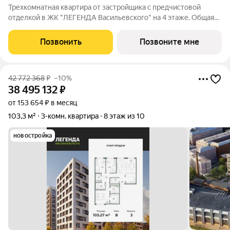
Трехкомнатная квартира от застройщика с предчистовой
отделкой в ЖК "ЛЕГЕНДА Васильевского" на 4 этаже. Общая
площадь: 83.72 кв.м., жилая: 36.44 кв.м., площадь просторной
кухни-столовой: 25.68 кв.м. Квартира - распашонка, без
Позвонить
Позвоните мне
проходных комнат, окна
42 772 368
₽
–10%
38 495 132
₽
от 153 654 ₽ в месяц
103,3 м²
3-комн. квартира
8 этаж из 10
новостройка