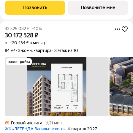
столовой: 26.29 кв.м. Квартира без проходных комнат, окна
Позвонить
Позвоните мне
выходят нa три
33 525 032
₽
–10%
30 172 528
₽
от 120 434 ₽ в месяц
84 м²
3-комн. квартира
3 этаж из 10
новостройка
Горный институт
21 мин.
ЖК «ЛЕГЕНДА Васильевского»
, 4 квартал 2027