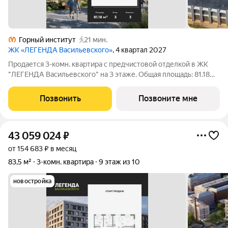
Горный институт
21 мин.
ЖК «ЛЕГЕНДА Васильевского»
, 4 квартал 2027
Продается 3-комн. квартира с предчистовой отделкой в ЖК
"ЛЕГЕНДА Васильевского" на 3 этаже. Общая площадь: 81.18
кв.м., жилая: 32.63 кв.м., площадь просторной кухни-столовой:
21.59 кв.м. Угловая квартира, идеально подойдет любителям
Позвонить
Позвоните мне
тишины и
43 059 024
₽
от 154 683 ₽ в месяц
83,5 м²
3-комн. квартира
9 этаж из 10
новостройка