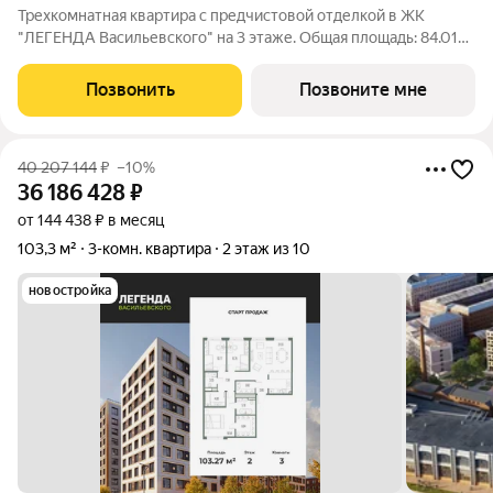
Трехкомнатная квартира с предчистовой отделкой в ЖК
"ЛЕГЕНДА Васильевского" на 3 этаже. Общая площадь: 84.01
кв.м., жилая: 34.06 кв.м., площадь просторной кухни-столовой:
27.26 кв.м. Квартира - распашонка, без проходных комнат, окна
Позвонить
Позвоните мне
выходят на paзные
40 207 144
₽
–10%
36 186 428
₽
от 144 438 ₽ в месяц
103,3 м²
3-комн. квартира
2 этаж из 10
новостройка