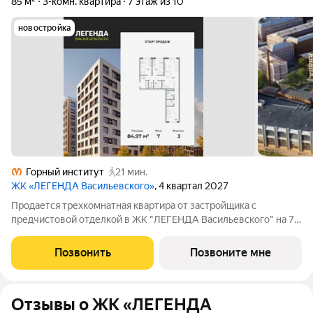
85 м²
3-комн. квартира
7 этаж из 10
новостройка
Горный институт
21 мин.
ЖК «ЛЕГЕНДА Васильевского»
, 4 квартал 2027
Продается трехкомнатная квартира от застройщика с
предчистовой отделкой в ЖК "ЛЕГЕНДА Васильевского" на 7
этаже. Общая площадь: 84.97 кв.м., жилая: 37.1 кв.м., площадь
просторной кухни-столовой: 25.8 кв.м. Квартира - распашонка,
Позвонить
Позвоните мне
очень светлая, без
Отзывы о ЖК «ЛЕГЕНДА