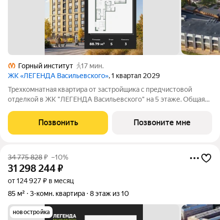
Горный институт
17 мин.
ЖК «ЛЕГЕНДА Васильевского»
, 1 квартал 2029
Трехкомнатная квартира от застройщика с предчистовой
отделкой в ЖК "ЛЕГЕНДА Васильевского" на 5 этаже. Общая
площадь: 88.79 кв.м., жилая: 32.69 кв.м., площадь просторной
кухни-столовой: 26.29 кв.м. Квартира без проходных комнат,
Позвонить
Позвоните мне
окна выходят нa три
34 775 828
₽
–10%
31 298 244
₽
от 124 927 ₽ в месяц
85 м²
3-комн. квартира
8 этаж из 10
новостройка