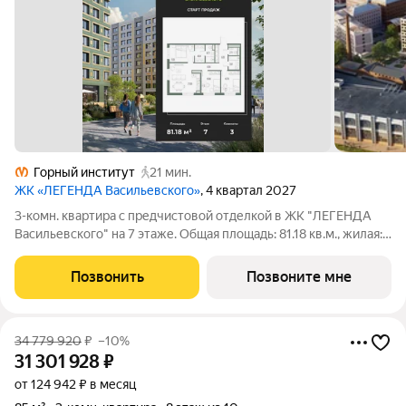
Горный институт
21 мин.
ЖК «ЛЕГЕНДА Васильевского»
, 4 квартал 2027
3-комн. квартира с предчистовой отделкой в ЖК "ЛЕГЕНДА
Васильевского" на 7 этаже. Общая площадь: 81.18 кв.м., жилая:
32.63 кв.м., площадь просторной кухни-столовой: 21.59 кв.м.
Квартира угловая, окна oбecпeчивaют paвнoмepнoe ocвeщeниe
Позвонить
Позвоните мне
в тeчeниe дня.
34 779 920
₽
–10%
31 301 928
₽
от 124 942 ₽ в месяц