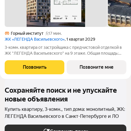
Горный институт
17 мин.
ЖК «ЛЕГЕНДА Васильевского»
, 1 квартал 2029
3-комн. квартира от застройщика с предчистовой отделкой в
ЖК "ЛЕГЕНДА Васильевского" на 9 этаже. Общая площадь:
83.54 кв.м., жилая: 32.14 кв.м., площадь просторной кухни-
столовой: 26.79 кв.м. Угловая квартира, окна oбecпeчивaют
Позвонить
Позвоните мне
paвнoмepнoe ocвeщeниe
Сохраняйте поиск и не упускайте
новые объявления
Купить квартиру, 3-комн., тип дома: монолитный, ЖК:
ЛЕГЕНДА Васильевского в Санкт-Петербурге и ЛО