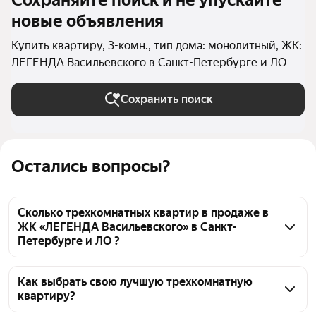
Сохраняйте поиск и не упускайте
новые объявления
Купить квартиру, 3-комн., тип дома: монолитный, ЖК:
ЛЕГЕНДА Васильевского в Санкт-Петербурге и ЛО
Сохранить поиск
Остались вопросы?
Сколько трехкомнатных квартир в продаже в
ЖК «ЛЕГЕНДА Васильевского» в Санкт-
Петербурге и ЛО ?
На Яндекс Недвижимости в продаже в ЖК 
«ЛЕГЕНДА Васильевского» в Санкт-Петербурге и 
Как выбрать свою лучшую трехкомнатную
квартиру?
ЛО 128 трехкомнатных квартир 128 объявлений от 
застройщиков