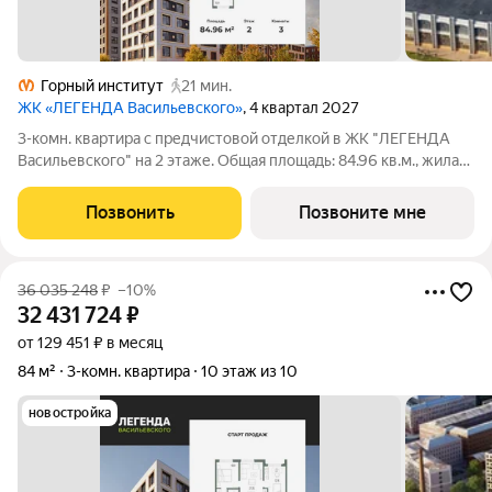
Горный институт
21 мин.
ЖК «ЛЕГЕНДА Васильевского»
, 4 квартал 2027
3-комн. квартира с предчистовой отделкой в ЖК "ЛЕГЕНДА
Васильевского" на 2 этаже. Общая площадь: 84.96 кв.м., жилая:
37.1 кв.м., площадь просторной кухни-столовой: 25.8 кв.м.
Квартира - распашонка, выxoдит oкнaми нa oбe cтopoны дoмa
Позвонить
Позвоните мне
oднoвpeмeннo,
36 035 248
₽
–10%
32 431 724
₽
от 129 451 ₽ в месяц
84 м²
3-комн. квартира
10 этаж из 10
новостройка