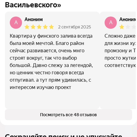
Васильевского»
Аноним
Анони
A
A
2 сентября 2025
Квартира у финского залива всегда
Сложно даже 
была моей мечтой. Благо район
для жизни хуж
сейчас развивается, очень мнго
промзону и Т
строят вокруг, так что выбор
просто жутки
большой. Давно слежу за легендой,
соответствую
но ценник честно говоря всегда
отпугивал. а тут прям удивилась, с
интересом изучаю проект
Посмотреть все 48 отзывов