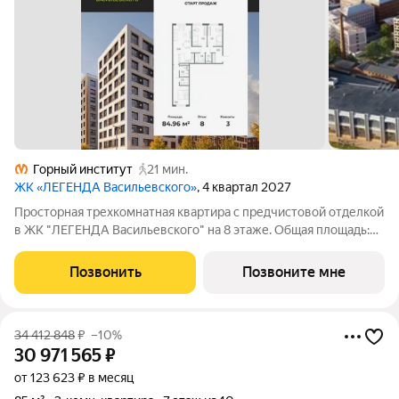
Горный институт
21 мин.
ЖК «ЛЕГЕНДА Васильевского»
, 4 квартал 2027
Просторная трехкомнатная квартира с предчистовой отделкой
в ЖК "ЛЕГЕНДА Васильевского" на 8 этаже. Общая площадь:
84.96 кв.м., жилая: 37.1 кв.м., площадь просторной кухни-
столовой: 25.8 кв.м. Квартира - распашонка, очень светлая, без
Позвонить
Позвоните мне
проходных
34 412 848
₽
–10%
30 971 565
₽
от 123 623 ₽ в месяц