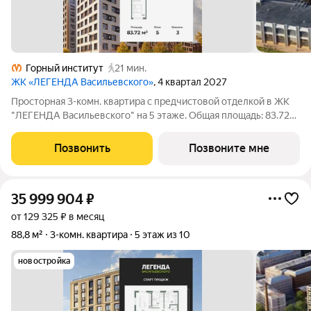
Горный институт
21 мин.
ЖК «ЛЕГЕНДА Васильевского»
, 4 квартал 2027
Просторная 3-комн. квартира с предчистовой отделкой в ЖК
"ЛЕГЕНДА Васильевского" на 5 этаже. Общая площадь: 83.72
кв.м., жилая: 36.44 кв.м., площадь просторной кухни-столовой:
25.68 кв.м. Квартира - распашонка, без проходных комнат, окна
Позвонить
Позвоните мне
выходят на
35 999 904
₽
от 129 325 ₽ в месяц
88,8 м²
3-комн. квартира
5 этаж из 10
новостройка