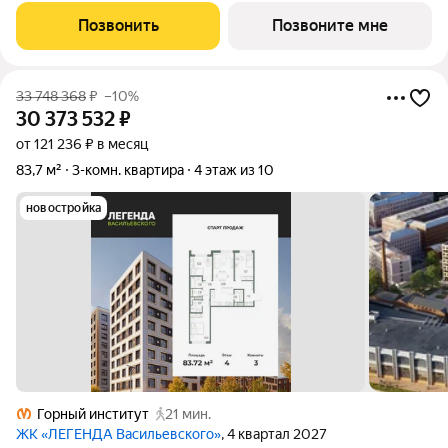
столовой: 25.8 кв.м. Квартира - распашонка, без проходных
Позвонить
Позвоните мне
комнат, окна выходят
33 748 368
₽
–10%
30 373 532
₽
от 121 236 ₽ в месяц
83,7 м²
3-комн. квартира
4 этаж из 10
новостройка
Горный институт
21 мин.
ЖК «ЛЕГЕНДА Васильевского»
, 4 квартал 2027