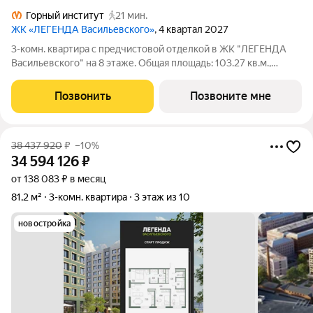
Горный институт
21 мин.
ЖК «ЛЕГЕНДА Васильевского»
, 4 квартал 2027
3-комн. квартира с предчистовой отделкой в ЖК "ЛЕГЕНДА
Васильевского" на 8 этаже. Общая площадь: 103.27 кв.м.,
жилая: 38.07 кв.м., площадь просторной кухни-столовой: 31.33
кв.м. Квартира - распашонка, очень светлая, без проходных
Позвонить
Позвоните мне
комнат, планировка
38 437 920
₽
–10%
34 594 126
₽
от 138 083 ₽ в месяц
81,2 м²
3-комн. квартира
3 этаж из 10
новостройка