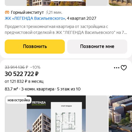
Горный институт
21 мин.
ЖК «ЛЕГЕНДА Васильевского»
, 4 квартал 2027
Продается трехкомнатная квартира от застройщика с
предчистовой отделкой в ЖК "ЛЕГЕНДА Васильевского" на 7
этаже. Общая площадь: 83.72 кв.м., жилая: 36.44 кв.м., площадь
просторной кухни-столовой: 25.68 кв.м. Квартира -
Позвонить
Позвоните мне
распашонка, очень светлая, без
33 914 136
₽
–10%
30 522 722
₽
от 121 832 ₽ в месяц
83,7 м²
3-комн. квартира
5 этаж из 10
новостройка