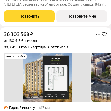
"ЛЕГЕНДА Васильевского" на 6 этаже. Общая площадь: 84.97
кв.м., жилая: 37.1 кв.м., площадь просторной кухни-столовой:
25.8 кв.м. Квартира - распашонка, очень светлая, без
Позвонить
Позвоните мне
проходных комнат,
36 303 568
₽
от 130 415 ₽ в месяц
88,8 м²
3-комн. квартира
6 этаж из 10
новостройка
Горный институт
17 мин.