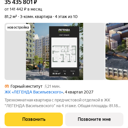
35 435 801
₽
от 141 442 ₽ в месяц
81,2 м²
3-комн. квартира
4 этаж из 10
новостройка
Горный институт
21 мин.
ЖК «ЛЕГЕНДА Васильевского»
, 4 квартал 2027
Трехкомнатная квартира с предчистовой отделкой в ЖК
"ЛЕГЕНДА Васильевского" на 4 этаже. Общая площадь: 81.18
кв.м., жилая: 32.63 кв.м., площадь просторной кухни-столовой:
21.59 кв.м. Угловая квартира, идеально подойдет любителям
Позвонить
Позвоните мне
тишины и панорамных