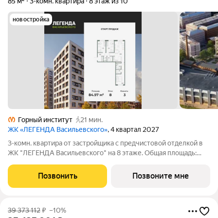
85 м²
3-комн. квартира
8 этаж из 10
новостройка
Горный институт
21 мин.
ЖК «ЛЕГЕНДА Васильевского»
, 4 квартал 2027
3-комн. квартира от застройщика с предчистовой отделкой в
ЖК "ЛЕГЕНДА Васильевского" на 8 этаже. Общая площадь:
84.97 кв.м., жилая: 37.1 кв.м., площадь просторной кухни-
столовой: 25.8 кв.м. Квартира - распашонка, очень светлая, без
Позвонить
Позвоните мне
проходных комнат,
39 373 112
₽
–10%