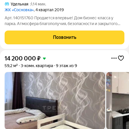
Удельная
14 мин.
ЖК «Сосновка»
, 4 квартал 2019
Арт. 140151760 Продается впервые! Дом бизнес-класса у
парка. Атмосфера благополучия, безопасности и закрытого
уютного клуба. ЛОКАЦИЯ Дом расположен в Выборгском
районе - одном из экологически чистых районов города.
Позвонить
Вокруг микрорайона - парки и
14 200 000
₽
59,2 м²
3-комн. квартира
9 этаж из 9