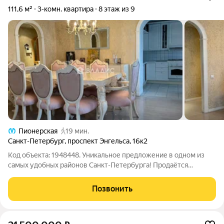
111,6 м²
3-комн. квартира
8 этаж из 9
Пионерская
19 мин.
Санкт-Петербург
,
проспект Энгельса
,
16к2
Код объекта: 1948448. Уникальное предложение в одном из
самых удобных районов Санкт-Петербурга! Продаётся
трёхкомнатная квартира площадью 111,6 кв. м на проспекте
Энгельса, 16к2. Эта просторная квартира с дизайнерским
Позвонить
ремонтом и двумя балконами,