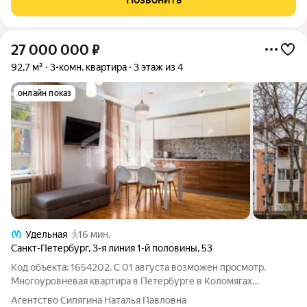
27 000 000
₽
92,7 м²
3-комн. квартира
3 этаж из 4
онлайн показ
Удельная
16 мин.
Санкт-Петербург
,
3-я линия 1-й половины
,
53
Код объекта: 1654202. С 01 августа возможен просмотр.
Многоуровневая квартира в Петербурге в Коломягах
подойдет как для молодой семьи , так и для родителей. До
Агентство Сипягина Наталья Павловна