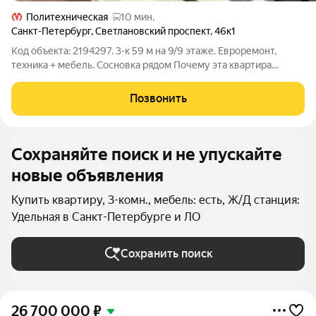
Политехническая
10 мин.
Санкт-Петербург
,
Светлановский проспект
,
46к1
Код объекта: 2194297. 3-к 59 м на 9/9 этаже. Евроремонт,
техника + мебель. Сосновка рядом Почему эта квартира
готовая история для жизни: Ремонт с нуля: Новая проводка,
трубы, окна с блокираторами, тёплые полы (ванная, с/у, кухня),
Позвонить
бойлер. Техника
Сохраняйте поиск и не упускайте
новые объявления
Купить квартиру, 3-комн., мебель: есть, Ж/Д станция:
Удельная в Санкт-Петербурге и ЛО
Сохранить поиск
26 700 000
₽