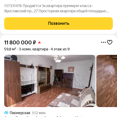
137331476 Продаётся 3к.квартира премиум-класса -
Ярославский пр., 27 Просторная квартира общей площадью
117.3 м с кухней 21,4 м. Высота потолков 3 метра. Евроформат с
изолированными комнатами обеспечивает удобное
Позвонить
распределение пространства: приватные
11 800 000
₽
59,8 м²
3-комн. квартира
4 этаж из 9
Пионерская
12 мин.