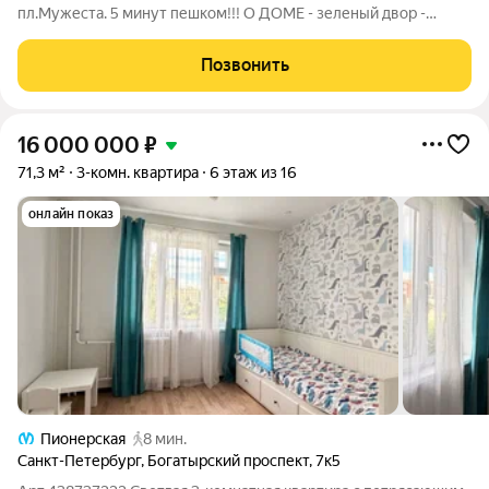
пл.Мужеста. 5 минут пешком!!! О ДОМЕ - зеленый двор -
остановка возле дома - большие окна - ухоженная парадная -
новые трубы по стояку О КВАРТИРЕ - просторная кухня -
Позвонить
раздельный санузел -
16 000 000
₽
71,3 м²
3-комн. квартира
6 этаж из 16
онлайн показ
Пионерская
8 мин.
Санкт-Петербург
,
Богатырский проспект
,
7к5