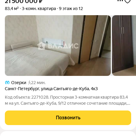
21 500 000
₽
83,4 м²
3-комн. квартира
9 этаж из 12
Озерки
22 мин.
Санкт-Петербург
,
улица Сантьяго-де-Куба
,
4к3
Код объекта: 2271028. Просторная 3-комнатная квартира 83,4
м на ул. Сантьяго-де-Куба, 9/12 отличное сочетание площади,
ремонта и выгодной цены. Светло и легко: три изолированные
комнаты дают свободу для организации уютной гостиной и
Позвонить
двух