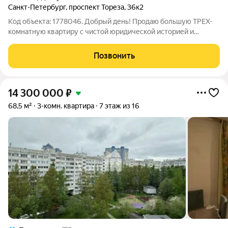
Санкт-Петербург
,
проспект Тореза
,
36к2
Код объекта: 1778046. Добрый день! Продаю большую ТРЕХ-
комнатную квартиру с чистой юридической историей и
комфортной планировкой. Продажа БЕЗ КОМИССИИ !
Описание соответствует действительности. ПРО
Позвонить
ДОКУМЕНТЫ: ОДИН собственник, приобрел квартиру по
14 300 000
₽
68,5 м²
3-комн. квартира
7 этаж из 16