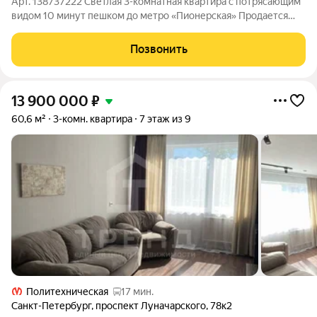
Арт. 138737222 Светлая 3-комнатная квартира с потрясающим
видом 10 минут пешком до метро «Пионерская» Продается
просторная 3-комнатная квартира в доме 137-й серии на
Богатырском проспекте. Квартира расположена на
Позвонить
комфортном 6 этаже 16-этажного дома.
13 900 000
₽
60,6 м²
3-комн. квартира
7 этаж из 9
Политехническая
17 мин.
Санкт-Петербург
,
проспект Луначарского
,
78к2