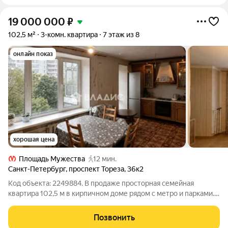
19 000 000
₽
102,5 м²
3-комн. квартира
7 этаж из 8
онлайн показ
хорошая цена
Площадь Мужества
12 мин.
Санкт-Петербург
,
проспект Тореза
,
36к2
Код объекта: 2249884. В продаже просторная семейная
квартира 102,5 м в кирпичном доме рядом с метро и парками.
О квартире Продуманная планировка общей площадью 102,5 м
включает три изолированные комнаты площадью 26,8, 18,8 и
Позвонить
12,4 м, а центром