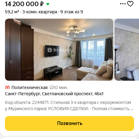
14 200 000
₽
59,2 м²
3-комн. квартира
9 этаж из 9
Политехническая
10 мин.
Санкт-Петербург
,
Светлановский проспект
,
46к1
Код объекта: 2244871. Стильная 3-к квартира с евроремонтом
у Муринского парка! УСЛОВИЯ СДЕЛКИ: - Полная стоимость в
договоре - Квартира идеально подходит под любую ипотеку,
субсидии и маткапитал. - Продажа со встречной покупкой
Позвонить
(параметры искомого