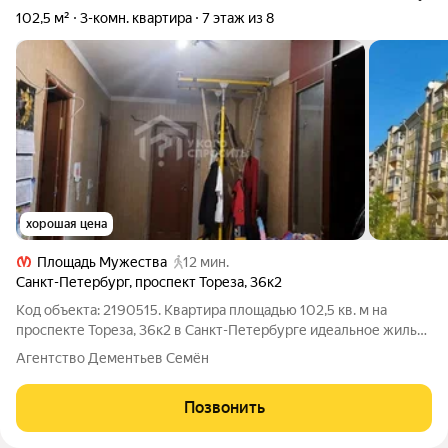
102,5 м²
3-комн. квартира
7 этаж из 8
хорошая цена
Площадь Мужества
12 мин.
Санкт-Петербург
,
проспект Тореза
,
36к2
Код объекта: 2190515. Квартира площадью 102,5 кв. м на
проспекте Тореза, 36к2 в Санкт-Петербурге идеальное жильё
для большой семьи или тех, кто ценит простор и комфорт. Эта
Агентство Дементьев Семён
трёхкомнатная квартира на седьмом этаже восьмиэтажного
кирпичного дома 1966
Позвонить