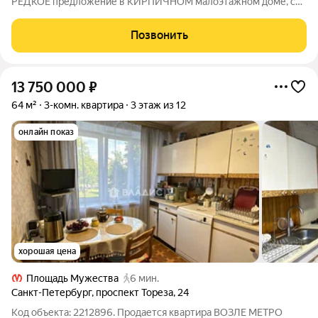
РЕДКОЕ предложение в КИРПИЧНОМ малоэтажном доме, с
ВЫСОКИМИ потолками 3.1 м., на высоком 1-ом этаже, рядом с
Графским прудом, в тихой и очень зеленой части приморского
Позвонить
района - Коломяги.
13 750 000
₽
64 м²
3-комн. квартира
3 этаж из 12
онлайн показ
хорошая цена
Площадь Мужества
6 мин.
Санкт-Петербург
,
проспект Тореза
,
24
Код объекта: 2212896. Продается квартира ВОЗЛЕ МЕТРО