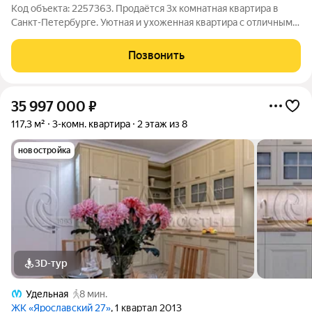
Код объекта: 2257363. Продаётся 3х комнатная квартиpа в
Санкт-Петербурге. Уютная и ухоженная квартира с отличным
ремонтом. Это квартира идеально подойдет для людей, кто
ищет готовый вариант на вторичке и не хочет ждать
Позвонить
новостройку! Ремонт
35 997 000
₽
117,3 м²
3-комн. квартира
2 этаж из 8
новостройка
3D-тур
Удельная
8 мин.
ЖК «Ярославский 27»
, 1 квартал 2013