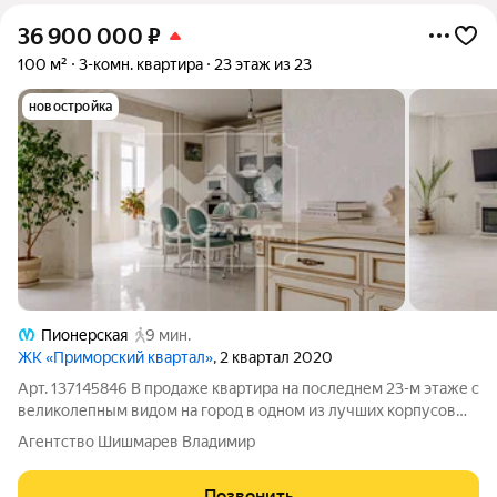
36 900 000
₽
100 м²
3-комн. квартира
23 этаж из 23
новостройка
Пионерская
9 мин.
ЖК «Приморский квартал»
, 2 квартал 2020
Арт. 137145846 В продаже квартира на последнем 23-м этаже с
великолепным видом на город в одном из лучших корпусов
ЖК Приморский квартал! В квартире очень светло и объемно
Агентство Шишмарев Владимир
благодаря большим окнам и западной стороне! Стильный и
современный интерьер,
Позвонить