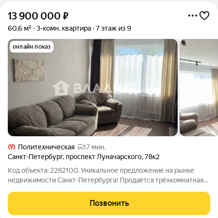
13 900 000
₽
60,6 м²
3-комн. квартира
7 этаж из 9
онлайн показ
Политехническая
17 мин.
Санкт-Петербург
,
проспект Луначарского
,
78к2
Код объекта: 2282100. Уникальное предложение на рынке
недвижимости Санкт-Петербурга! Продаётся трёхкомнатная
квартира в живописном районе на проспекте Луначарского,
78к2. Квартира расположена на седьмом этаже
Позвонить
девятиэтажного панельного дома 1972 года