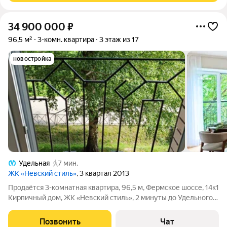
34 900 000
₽
96,5 м²
3-комн. квартира
3 этаж из 17
новостройка
Удельная
7 мин.
ЖК «Невский стиль»
, 3 квартал 2013
Продаётся 3-комнатная квартира, 96,5 м, Фермское шоссе, 14к1
Кирпичный дом, ЖК «Невский стиль», 2 минуты до Удельного
парка, 57 минут пешком до метро и ж/д станции Удельная.
Просторная квартира с видом на парк прямо из окон кухни и
Позвонить
Чат