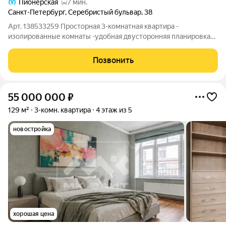
Пионерская
7 мин.
Санкт-Петербург
,
Серебристый бульвар
,
38
Арт. 138533259 Просторная 3-комнатная квартира -
изолированные комнаты -удобная двусторонняя планировка
-новая проводка и вода. Очень светлая, тёплая и по-
домашнему уютная. До «Пионерской» 15 минут спокойным
Позвонить
шагом. Во дворе своя парковка за
55 000 000
₽
129 м²
3-комн. квартира
4 этаж из 5
новостройка
хорошая цена