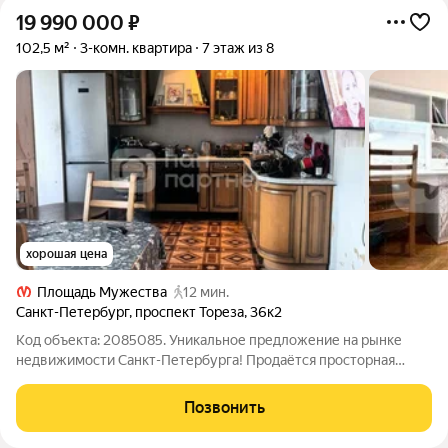
19 990 000
₽
102,5 м²
3-комн. квартира
7 этаж из 8
хорошая цена
Площадь Мужества
12 мин.
Санкт-Петербург
,
проспект Тореза
,
36к2
Код объекта: 2085085. Уникальное предложение на рынке
недвижимости Санкт-Петербурга! Продаётся просторная
(102,5кв.м) трёхкомнатная квартира на проспекте Тореза, 36к2
идеальное место для комфортной жизни. Тихое зелёное
Позвонить
место, дом стоит в отдалении