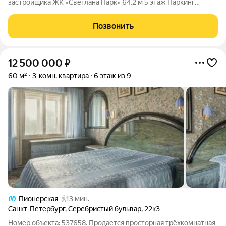
застройщика ЖК «Светлана Парк» 64,2 м 5 этаж Паркинг
Продается стильная квартира в престижном жилом комплексе
бизнес-класса. Формат «заезжай и живи»: интерьер полностью
Позвонить
реализован, осталось только
12 500 000
₽
60 м²
3-комн. квартира
6 этаж из 9
Пионерская
13 мин.
Санкт-Петербург
,
Серебристый бульвар
,
22к3
Номер объекта: 537658. Продается просторная трёхкомнатная