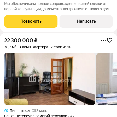
Мы обеспечиваем полное сопровождение вашей сделки от
первой консультации до момента, когда ключи от нового дома
окажутся у Вас в руках! Помощь с оформлением ипотеки (с
нами ставка ниже)! Все банки! Ехать никуда не надо! Все
Позвонить
Написать
удалённо! Страхование (
22 300 000
₽
78,3 м²
3-комн. квартира
7 этаж из 16
Пионерская
13 мин.
Санкт-Петербург
,
Земский переулок
,
8к2