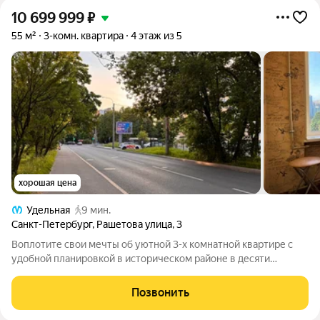
10 699 999
₽
55 м²
3-комн. квартира
4 этаж из 5
хорошая цена
Удельная
9 мин.
Санкт-Петербург
,
Рашетова улица
,
3
Воплотите свои мечты об уютной 3-х комнатной квартире с
удобной планировкой в историческом районе в десяти
минутах ходьбы от станции метро Удельная. Море зелени,
новый асфальт у парадной, все магазины в шаговой
Позвонить
доступности. Также, как и пункты выдачи