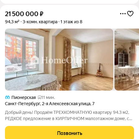
21 500 000
₽
94,3 м²
3-комн. квартира
1 этаж из 8
Пионерская
11 мин.
Санкт-Петербург
,
2-я Алексеевская улица
,
7
Добрый день! Продаём ТРЕХКОМНАТНУЮ квартиру 94.3 м2,
РЕДКОЕ предложение в КИРПИЧНОМ малоэтажном доме, с
ВЫСОКИМИ потолками 3.1 м., на высоком 1-ом этаже, рядом с
Графским прудом, в тихой и очень зеленой части приморского
Позвонить
района - Коломяги.