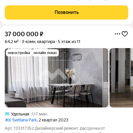
м2 ( она не в включена в площадь) и панорамным
остеклением! К квартире можно приобрести 3 парковочных
Позвонить
места! Три полноценные спальни,
37 000 000
₽
64,2 м²
3-комн. квартира
5 этаж из 11
новостройка
онлайн показ
Удельная
17 мин.
ЖК Svetlana Park
, 2 квартал 2023
Арт. 133317352 Дизайнерский ремонт, рассрочка от