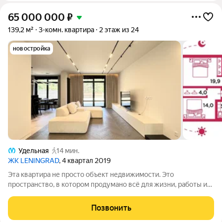
65 000 000
₽
139,2 м²
3-комн. квартира
2 этаж из 24
новостройка
Удельная
14 мин.
ЖК LENINGRAD
, 4 квартал 2019
Эта квартира не просто объект недвижимости. Это
пространство, в котором продумано всё для жизни, работы и
восстановления. Только качество, комфорт и уважение к
вашему времени и привычкам. О квартире: Общая площадь:
Позвонить
139,2 м. Жилая: 47,1 м. Этаж: 2 из