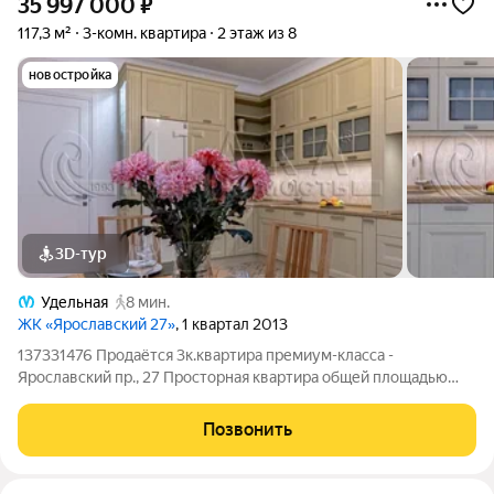
35 997 000
₽
117,3 м²
3-комн. квартира
2 этаж из 8
новостройка
3D-тур
Удельная
8 мин.
ЖК «Ярославский 27»
, 1 квартал 2013
137331476 Продаётся 3к.квартира премиум-класса -
Ярославский пр., 27 Просторная квартира общей площадью
117.3 м с кухней 21,4 м. Высота потолков 3 метра. Евроформат с
изолированными комнатами обеспечивает удобное
Позвонить
распределение пространства: приватные