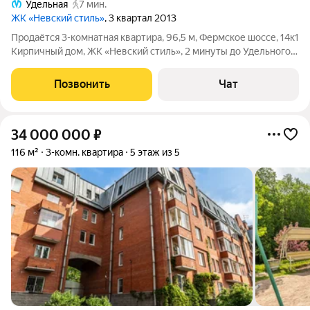
Удельная
7 мин.
ЖК «Невский стиль»
, 3 квартал 2013
Продаётся 3-комнатная квартира, 96,5 м, Фермское шоссе, 14к1
Кирпичный дом, ЖК «Невский стиль», 2 минуты до Удельного
парка, 57 минут пешком до метро и ж/д станции Удельная.
Просторная квартира с видом на парк прямо из окон кухни и
Позвонить
Чат
гостиной
34 000 000
₽
116 м²
3-комн. квартира
5 этаж из 5