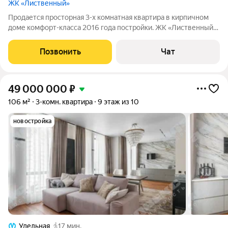
ЖК «Лиственный»
Продается просторная 3-х комнатная квартира в кирпичном
доме комфорт-класса 2016 года постройки. ЖК «Лиственный»,
застройщик «Строительный Трест». Общая площадь 86.7 м2 +
утепленный балкон с теплым полом 3.9 м2. Произведен
Позвонить
Чат
качественный ремонт с
49 000 000
₽
106 м²
3-комн. квартира
9 этаж из 10
новостройка
Удельная
17 мин.