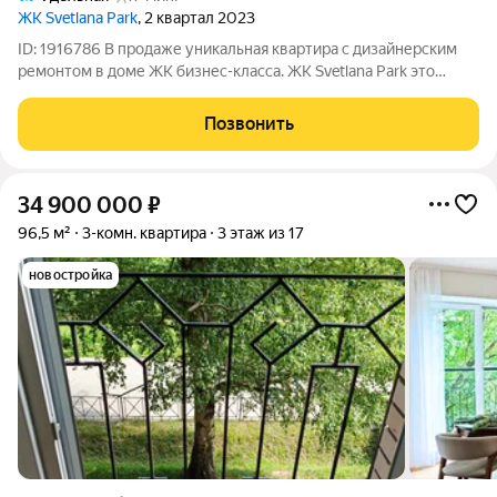
ЖК Svetlana Park
, 2 квартал 2023
ID: 1916786 В продаже уникальная квартира с дизайнерским
ремонтом в доме ЖК бизнес-класса. ЖК Svetlana Park это
уникальная локация, безупречный архитектурный проект и
новейшие технологии строительства. О КВАРТИРЕ: Ремонт
Позвонить
выполнен из качественных
34 900 000
₽
96,5 м²
3-комн. квартира
3 этаж из 17
новостройка