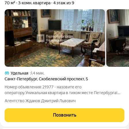
70 м²
3-комн. квартира
4 этаж из 9
Удельная
4 мин.
Санкт-Петербург
,
Скобелевский проспект
,
5
Номер объявления: 21977 - назовите его
оператору.Уникальная квартира в тихом месте Петербурга!
Выборгский район один из тихих и зеленых районов. Дом
Агентство Жданов Дмитрий Львович
расположен в пешей доступности от метро, недалеко
находится железнодорожная станция (для тех кто
Позвонить