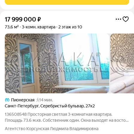
17 999 000
₽
73,6 м²
3-комн. квартира
2 этаж из 10
Пионерская
14 мин.
Санкт-Петербург
,
Серебристый бульвар
,
27к2
136508548 Просторная светлая 3-комнатная квартира.
Площадь 73.6 м.кв. Собственник один. Окна выходят на восток
на школу и запад во двор. В одной комнате сделана
Агентство Корсунская Людмила Владимировна
перепланировка, стоят раздвижные двери (фактически сейчас