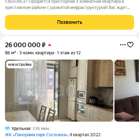
136508537 Продается просторная 3-комнатная квартира в
престижном районе с развитой инфраструктурой! Вас ждет
просторное и светлое жилье с удобной планировкой, где
каждая комната это отдельная зона для жизни и отдыха.
Позвонить
Большая кухня позволит воплотить
26 000 000
₽
86 м²
3-комн. квартира
1 этаж из 12
новостройка
Удельная
16 мин.
ЖК «Панорама парк Сосновка»
, 4 квартал 2022