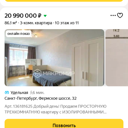
20 990 000
₽
86,1 м²
3-комн. квартира
10 этаж из 11
онлайн показ
Удельная
6 мин.
Санкт-Петербург
,
Фермское шоссе
,
32
Арт. 136181625 Добрый день! Продаем ПРОСТОРНУЮ
ТРЕХКОМНАТНУЮ квартиру с ИЗОЛИРОВАННЫМИ
комнатами в ЖК СЕВЕРНАЯ КОРОНА! РЕДКОЕ предложение в
доме с фонтаном во дворе, с высокими потолками (2.82 м) и
Позвонить