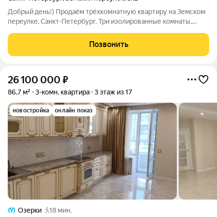
Добрый день!) Продаём трёхкомнатную квартиру на Земском
переулке, Санкт-Петербург. Три изолированные комнаты,
просторная кухня правильной формы и мебель в подарок
отличный вариант для большой семьи :) Кстати, если Вы сейчас
Позвонить
продаёте свою квартиру,
26 100 000
₽
86,7 м²
3-комн. квартира
3 этаж из 17
новостройка
онлайн показ
Озерки
18 мин.