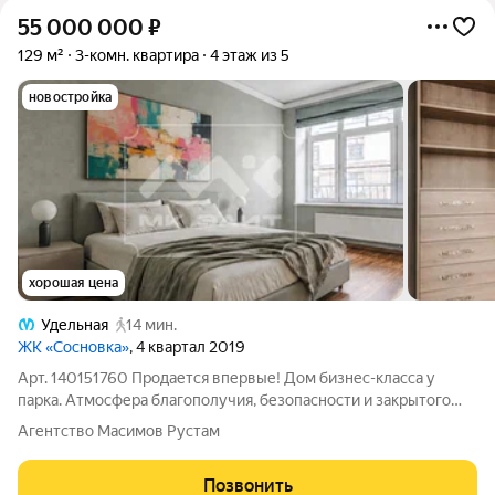
55 000 000
₽
129 м²
3-комн. квартира
4 этаж из 5
новостройка
хорошая цена
Удельная
14 мин.
ЖК «Сосновка»
, 4 квартал 2019
Арт. 140151760 Продается впервые! Дом бизнес-класса у
парка. Атмосфера благополучия, безопасности и закрытого
уютного клуба. ЛОКАЦИЯ Дом расположен в Выборгском
Агентство Масимов Рустам
районе - одном из экологически чистых районов города.
Вокруг микрорайона - парки и
Позвонить