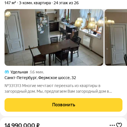
147 м²
3-комн. квартира
24 этаж из 26
Удельная
6 мин.
Санкт-Петербург
,
Фермское шоссе
,
32
№331313 Многие мечтают переехать из квартиры в
загородный дом. Мы, предлагаем Вам загородный дом в
жилом комплексе «Северная Корона», в одном из лучших
спальных районов Санкт-Петербурга. Что получит Покупатель
Позвонить
воспользовавшись нашим предложением:
14 990 000
₽