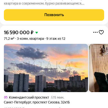
квартира в современном, бурно развивающемся,
экологически чистом Приморском районе, в пешей
доступности от метро Пионерская. Преимущества нашего
Позвонить
предложения: - Зелёный район с прекрасно
16 590 000
₽
71,2 м²
3-комн. квартира
9 этаж из 12
Комендантский проспект
15 мин.
Санкт-Петербург
,
проспект Сизова
,
32к1Б