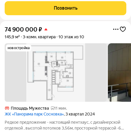
ЖК Приморский квартал! В квартире очень светло и объемно
благодаря большим окнам и западной стороне! Стильный и
Позвонить
современный интерьер,
74 900 000
₽
145,9 м²
3-комн. квартира
10 этаж из 10
новостройка
Площадь Мужества
11 мин.
ЖК «Панорама парк Сосновка»
, 3 квартал 2024
Редкое предложение - настоящий пентхаус, с дизайнерской
отделкой , высотой потолков 3,56м, просторной террасой -60