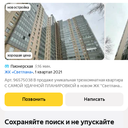
новостройка
хорошая цена
Пионерская
16 мин.
ЖК «Светлана»
, 1 квартал 2021
Арт. 96575038 В продаже уникальная трехкомнатная квартира
С САМОЙ УДАЧНОЙ ПЛАНИРОВКОЙ в новом ЖК "Светлана"
С ПАНОРАМОЙ НА УДЕЛЬНЫЙ ПАРК (возможно панорамное
остекление) Любую отделку и дизайн проект на свой вкус
Позвонить
Написать
можно осуществить в данном объекте!
Сохраняйте поиск и не упускайте