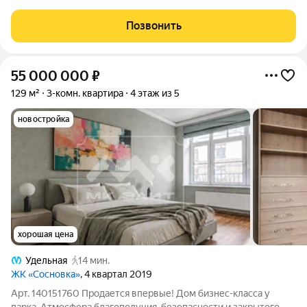
м2 ( она не в включена в площадь) и панорамным
остеклением! К квартире можно приобрести 3 парковочных
Позвонить
места! Три полноценные спальни,
55 000 000
₽
129 м²
3-комн. квартира
4 этаж из 5
новостройка
хорошая цена
Удельная
14 мин.
ЖК «Сосновка»
, 4 квартал 2019
Арт. 140151760 Продается впервые! Дом бизнес-класса у