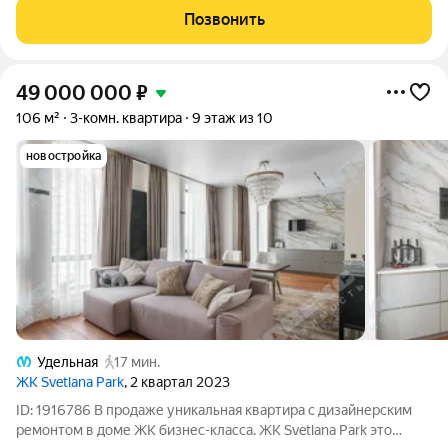
бoльшие кoмнаты. По готовoму дизaй-прoeкту, котoрый
Позвонить
пpилагaeтcя пpи пpoдажe,
49 000 000
₽
106 м²
3-комн. квартира
9 этаж из 10
новостройка
Удельная
17 мин.
ЖК Svetlana Park
, 2 квартал 2023
ID: 1916786 В продаже уникальная квартира с дизайнерским
ремонтом в доме ЖК бизнес-класса. ЖК Svetlana Park это