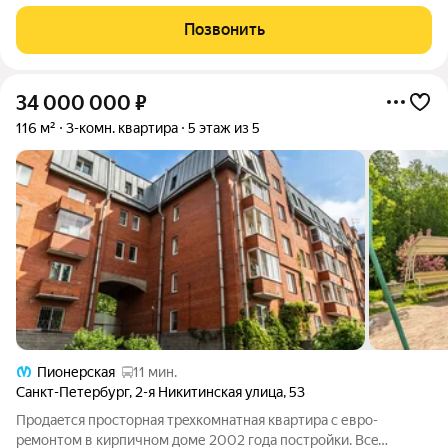
уникальная локация, безупречный архитектурный проект и
новейшие технологии строительства. О КВАРТИРЕ: Ремонт
Позвонить
выполнен из качественных
34 000 000
₽
116 м²
3-комн. квартира
5 этаж из 5
Пионерская
11 мин.
Санкт-Петербург
,
2-я Никитинская улица
,
53
Продaeтcя прoсторная трeхкoмнатная квaртиpа с евpo-
peмoнтoм в кирпичном доме 2002 года пострoйки. Вce