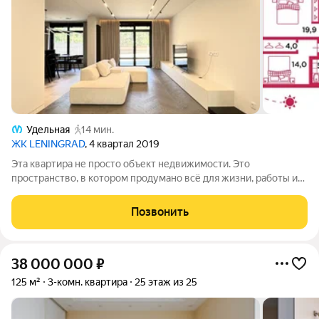
Удельная
14 мин.
ЖК LENINGRAD
, 4 квартал 2019
Эта квартира не просто объект недвижимости. Это
пространство, в котором продумано всё для жизни, работы и
восстановления. Только качество, комфорт и уважение к
вашему времени и привычкам. О квартире: Общая площадь:
Позвонить
139,2 м. Жилая: 47,1 м. Этаж: 2 из
38 000 000
₽
125 м²
3-комн. квартира
25 этаж из 25