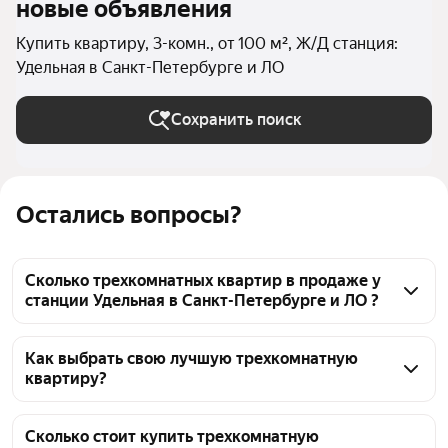
новые объявления
Купить квартиру, 3-комн., от 100 м², Ж/Д станция:
Удельная в Санкт-Петербурге и ЛО
Сохранить поиск
Остались вопросы?
Сколько трехкомнатных квартир в продаже у
станции Удельная в Санкт-Петербурге и ЛО ?
На Яндекс Недвижимости в продаже у станции 
Удельная в Санкт-Петербурге и ЛО 56 
Как выбрать свою лучшую трехкомнатную
квартиру?
трехкомнатных квартир, из них 4 объявления от 
собственников, 49 объявлений от агентств, 3 
Чтобы купить 3-комнатную квартиру большую у 
объявления от застройщиков
станции Удельная, воспользуйтесь тепловой картой 
Сколько стоит купить трехкомнатную