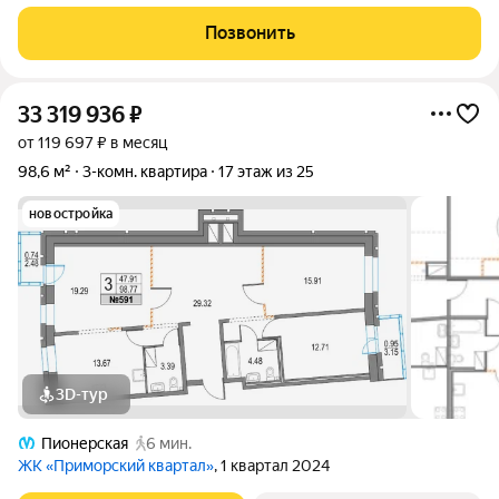
класса в одном из самых зелёных и престижных районов
Санкт-Петербурга в Коломягах. Это место, где действительно
Позвонить
хочется жить: в
33 319 936
₽
от 119 697 ₽ в месяц
98,6 м²
3-комн. квартира
17 этаж из 25
новостройка
3D-тур
Пионерская
6 мин.
ЖК «Приморский квартал»
, 1 квартал 2024