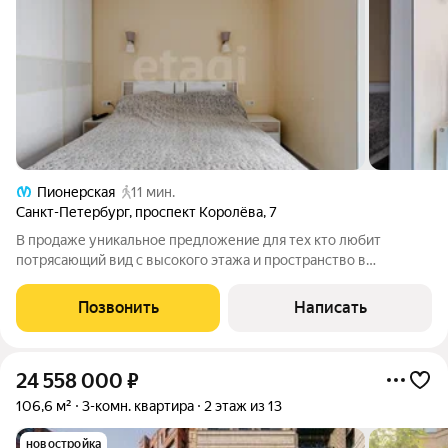
Пионерская
11 мин.
Санкт-Петербург
,
проспект Королёва
,
7
В продаже уникальное предложение для тех кто любит
потрясающий вид с высокого этажа и пространство в
квартире. Видовая, семейная 3х комнатная квартира площадью
125м в ЖК "Зенит" Приморского района. О Квартире: Квартира
Позвонить
Написать
находится на 25 этаже, в
24 558 000
₽
106,6 м²
3-комн. квартира
2 этаж из 13
новостройка