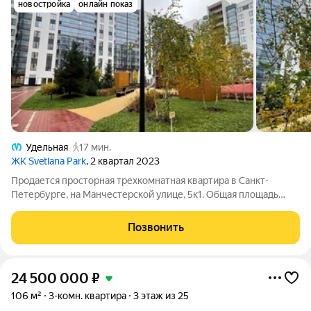
новостройка
онлайн показ
Удельная
17 мин.
ЖК Svetlana Park
, 2 квартал 2023
Продается просторная трехкомнатная квартира в Санкт-
Петербурге, на Манчестерской улице, 5к1. Общая площадь
квартиры составляет 100 кв.м, жилая площадь 47,7 кв.м, кухня
27 кв.м. Квартира расположена на 2 этаже десятиэтажного
Позвонить
монолитно-кирпичного
24 500 000
₽
106 м²
3-комн. квартира
3 этаж из 25