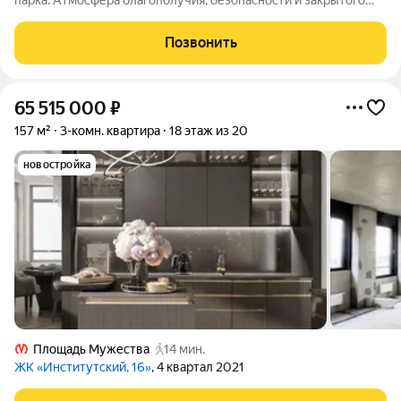
парка. Атмосфера благополучия, безопасности и закрытого
уютного клуба. ЛОКАЦИЯ Дом расположен в Выборгском
районе - одном из экологически чистых районов города.
Позвонить
Вокруг микрорайона - парки и
65 515 000
₽
157 м²
3-комн. квартира
18 этаж из 20
новостройка
Площадь Мужества
14 мин.
ЖК «Институтский, 16»
, 4 квартал 2021