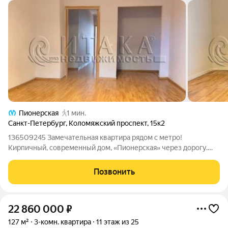
Пионерская
1 мин.
Санкт-Петербург
,
Коломяжский проспект
,
15к2
136509245 Замечательная квартира рядом с метро!
Кирпичный, современный дом, «Пионерская» через дорогу.
Комфортный этаж, ухоженная лестница всегда есть
возможность не пользоваться лифтом! Высокие потолки, окна
Позвонить
во двор и на улицу. Просторная 106 кв.
22 860 000
₽
127 м²
3-комн. квартира
11 этаж из 25