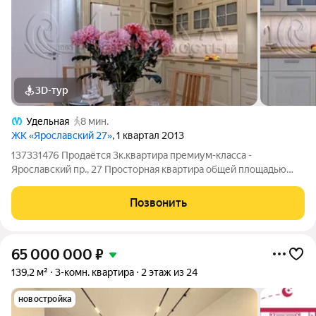
3D-тур
Удельная
8 мин.
ЖК «Ярославский 27»
, 1 квартал 2013
137331476 Продаётся 3к.квартира премиум-класса -
Ярославский пр., 27 Просторная квартира общей площадью
117.3 м с кухней 21,4 м. Высота потолков 3 метра. Евроформат с
изолированными комнатами обеспечивает удобное
Позвонить
распределение пространства: приватные
65 000 000
₽
139,2 м²
3-комн. квартира
2 этаж из 24
новостройка