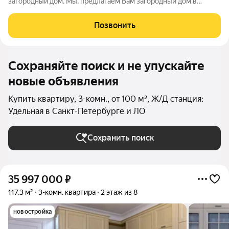
загородный дом. Мы, предлагаем Вам загородный дом в
жилом комплексе «Северная Корона», в одном из лучших
спальных районов Санкт-Петербурга. Что получит Покупатель
Позвонить
воспользовавшись нашим предложением:
Сохраняйте поиск и не упускайте
новые объявления
Купить квартиру, 3-комн., от 100 м², Ж/Д станция:
Удельная в Санкт-Петербурге и ЛО
Сохранить поиск
35 997 000
₽
117,3 м²
3-комн. квартира
2 этаж из 8
новостройка