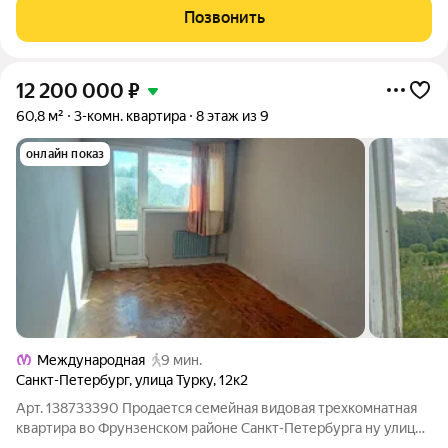
О квартире: Квартира расположена на 7 этаже 9
Позвонить
12 200 000
₽
60,8 м²
3-комн. квартира
8 этаж из 9
онлайн показ
Международная
9 мин.
Санкт-Петербург
,
улица Турку
,
12к2
Арт. 138733390 Продается семейная видовая трехкомнатная
квартира во Фрунзенском районе Санкт-Петербурга ну улице