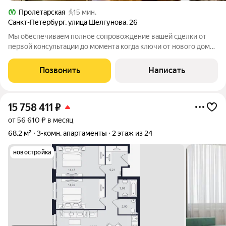
Пролетарская
15 мин.
Санкт-Петербург
,
улица Шелгунова
,
26
Мы обеспечиваем полное сопровождение вашей сделки от
первой консультации до момента когда ключи от нового дома
окажутся у Вас в руках! Помощь с оформлением ипотеки (с
нами ставка ниже)! Все банки! Ехать никуда не надо Все
Позвонить
Написать
удалённо! Страхование ( так
15 758 411
₽
от 56 610 ₽ в месяц
68,2 м²
3-комн. апартаменты
2 этаж из 24
новостройка