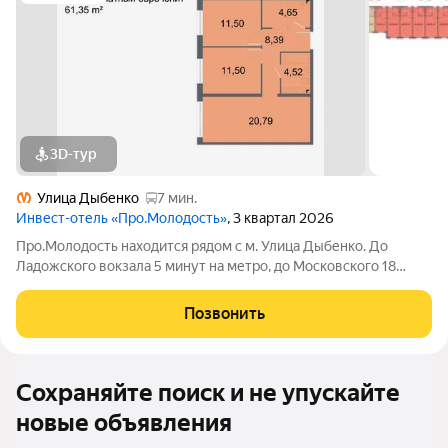
3D-тур
Улица Дыбенко
7 мин.
Инвест-отель «Про.Молодость»
, 3 квартал 2026
Про.Молодость находится рядом с м. Улица Дыбенко. До
Ладожского вокзала 5 минут на метро, до Московского 18
минут, до центра города 20 минут. Рядом с апарт-отелем
расположены крупные гипермаркеты Перекрёсток, Максидом,
Позвонить
Окей, Петрович. Пешком можно
Сохраняйте поиск и не упускайте
новые объявления