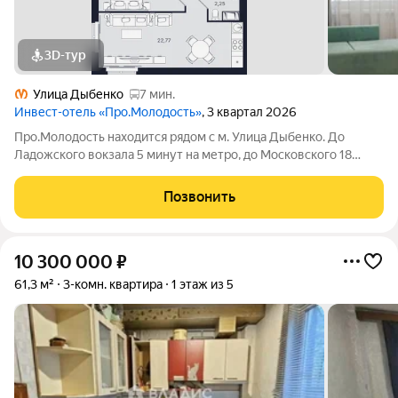
3D-тур
Улица Дыбенко
7 мин.
Инвест-отель «Про.Молодость»
, 3 квартал 2026
Про.Молодость находится рядом с м. Улица Дыбенко. До
Ладожского вокзала 5 минут на метро, до Московского 18
минут, до центра города 20 минут. Рядом с апарт-отелем
расположены крупные гипермаркеты Перекрёсток, Максидом,
Позвонить
Окей, Петрович. Пешком можно
10 300 000
₽
61,3 м²
3-комн. квартира
1 этаж из 5