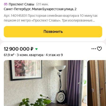
Проспект Славы
11 мин.
Санкт-Петербург
,
Малая Бухарестская улица
,
2
Арт. 140145831 Просторная семейная квартира в 10 минутах
пешком от метро «Проспект Славы». Три изолированные
комнаты, два санузла, большая кухня и светлый эркер здесь
уже всё готово для комфортной жизни. Если вы ищете
Позвонить
квартиру, в которую можно
12 900 000
₽
61,9 м²
3-комн. квартира
4 этаж из 9