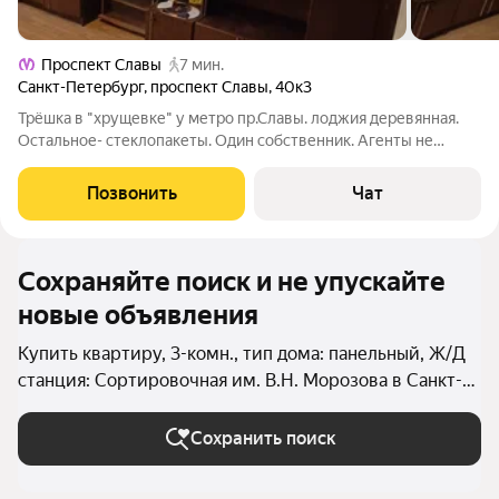
Проспект Славы
7 мин.
Санкт-Петербург
,
проспект Славы
,
40к3
Трёшка в "хрущевке" у метро пр.Славы. лоджия деревянная.
Остальное- стеклопакеты. Один собственник. Агенты не
нужны. Статус: квартира, Количество комнат: 3, Общая
площадь: 52.4 м, Площадь кухни: 6 м, Жилая площадь: 38 м,
Позвонить
Чат
Ремонт: требуется, Стоимость
Сохраняйте поиск и не упускайте
новые объявления
Купить квартиру, 3-комн., тип дома: панельный, Ж/Д
станция: Сортировочная им. В.Н. Морозова в Санкт-
Петербурге и ЛО
Сохранить поиск