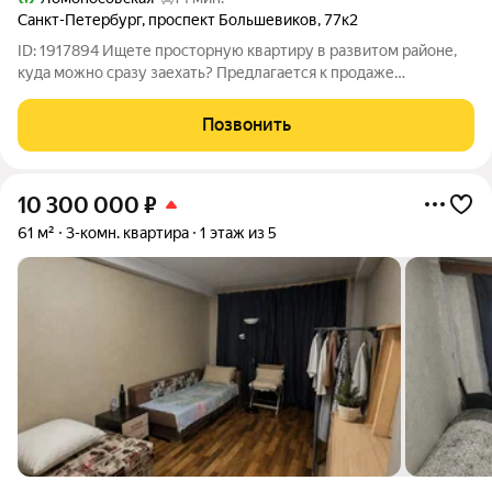
Санкт-Петербург
,
проспект Большевиков
,
77к2
ID: 1917894 Ищете просторную квартиру в развитом районе,
куда можно сразу заехать? Предлагается к продаже
комфортная трехкомнатная квартира с тремя изолированными
комнатами на 3м этаже , расположенная в Невском районе
Позвонить
Санкт-Петербурга на проспекте
10 300 000
₽
61 м²
3-комн. квартира
1 этаж из 5