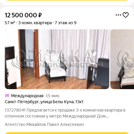
12 500 000
₽
57 м²
3-комн. квартира
7 этаж из 9
Международная
5 мин.
Санкт-Петербург
,
улица Белы Куна
,
13к1
137278041 Предлагается к продаже 3-х комнатная квартира в
отличном состоянии у метро Международная! Дом
расположен во Фрунзенском районе с развитой
Агентство Михайлов Павел Алексеевич
инфраструктурой, 6 минут пешком до метро Международная.