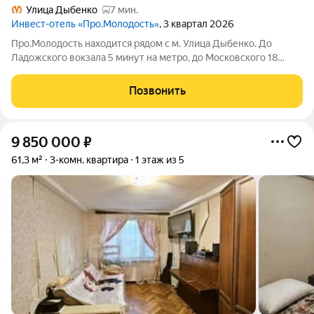
Улица Дыбенко
7 мин.
Инвест-отель «Про.Молодость»
, 3 квартал 2026
Про.Молодость находится рядом с м. Улица Дыбенко. До
Ладожского вокзала 5 минут на метро, до Московского 18
минут, до центра города 20 минут. Рядом с апарт-отелем
расположены крупные гипермаркеты Перекрёсток, Максидом,
Позвонить
Окей, Петрович. Пешком можно
9 850 000
₽
61,3 м²
3-комн. квартира
1 этаж из 5