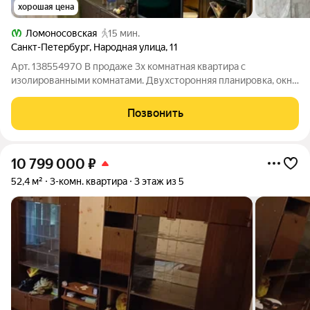
хорошая цена
Ломоносовская
15 мин.
Санкт-Петербург
,
Народная улица
,
11
Арт. 138554970 В продаже 3х комнатная квартира с
изолированными комнатами. Двухсторонняя планировка, окна
выходят в два разных двора. Дом расположен торцом к улице,
тишина обеспечена просторными зелеными дворами. где есть
Позвонить
спортивные и детские
10 799 000
₽
52,4 м²
3-комн. квартира
3 этаж из 5