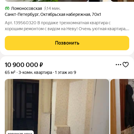
Ломоносовская
14 мин.
Санкт-Петербург
,
Октябрьская набережная
,
70к1
Арт. 139560320 В продаже трехкомнатная квартира с
хорошим ремонтом с видом на Неву! Очень уютная квартира,
в которой окна комнат выходят на две стороны - во двор и на
набережную Невы. Рядом парк, зеленые дворы с площадками
Позвонить
для детей и спортивными
10 900 000
₽
65 м²
3-комн. квартира
1 этаж из 9