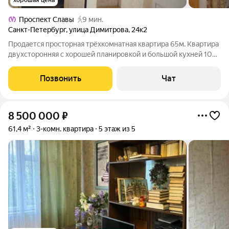
хорошая цена
Проспект Славы
9 мин.
Санкт-Петербург
,
улица Димитрова
,
24к2
Продается просторная трёхкомнатная квартира 65м. Квартира
двухсторонняя с хорошей планировкой и большой кухней 10м.
Квартира смежно-изолированная с двумя изолированными
комнатами и возможностью изолировать третью одной
Позвонить
Чат
перегородкой. В квартире
8 500 000
₽
61,4 м²
3-комн. квартира
5 этаж из 5