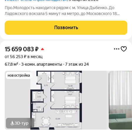
Про.Молодость находится рядом с м. Улица Дыбенко. До
Ладожского вокзала 5 минут на метро, до Московского 18
минут, до центра города 20 минут. Рядом с апарт-отелем
расположены крупные гипермаркеты Перекрёсток, Максидом,
Позвонить
Окей, Петрович. Пешком можно
15 659 083
₽
от 56 253 ₽ в месяц
67,8 м²
3-комн. апартаменты
7 этаж из 24
новостройка
3D-тур