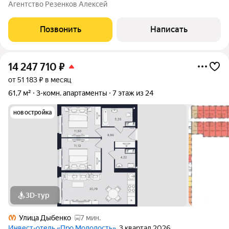
Турку 12 к2. Дом буквально утопает в зелени, из окон всех
Агентство Резенков Алексей
комнат и кухни открываются шикарные виды простор, небо,
много деревьев
Позвонить
Написать
14 247 710
₽
от 51 183 ₽ в месяц
61,7 м²
3-комн. апартаменты
7 этаж из 24
новостройка
3D-тур
Улица Дыбенко
7 мин.
Инвест-отель «Про.Молодость»
, 3 квартал 2026