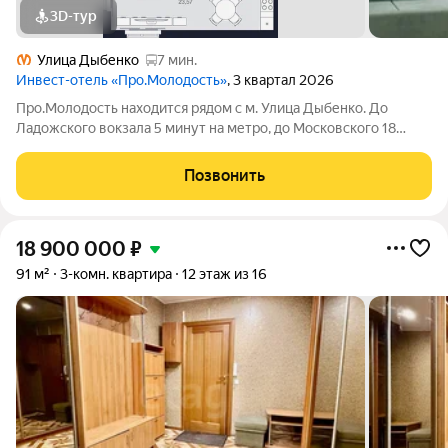
3D-тур
Улица Дыбенко
7 мин.
Инвест-отель «Про.Молодость»
, 3 квартал 2026
Про.Молодость находится рядом с м. Улица Дыбенко. До
Ладожского вокзала 5 минут на метро, до Московского 18
минут, до центра города 20 минут. Рядом с апарт-отелем
расположены крупные гипермаркеты Перекрёсток, Максидом,
Позвонить
Окей, Петрович. Пешком можно
18 900 000
₽
91 м²
3-комн. квартира
12 этаж из 16