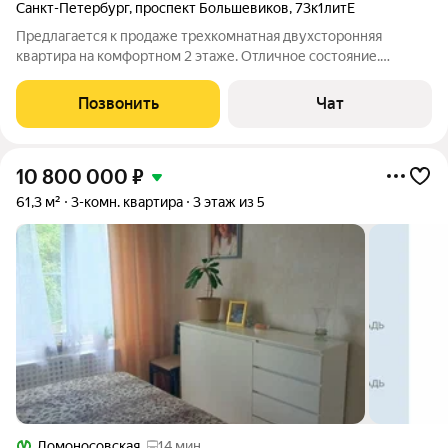
Санкт-Петербург
,
проспект Большевиков
,
73к1литЕ
Предлагается к продаже трехкомнатная двухсторонняя
квартира на комфортном 2 этаже. Отличное состояние.
Качественный ремонт. Заменены стояки, трубы и радиаторы
отопления. Новая эл.проводка. Стеклопакеты на окнах.
Позвонить
Чат
Натяжные потолки. Квадратная кухня
10 800 000
₽
61,3 м²
3-комн. квартира
3 этаж из 5
Ломоносовская
14 мин.