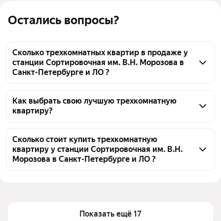
Остались вопросы?
Сколько трехкомнатных квартир в продаже у
станции Сортировочная им. В.Н. Морозова в
Санкт-Петербурге и ЛО ?
На Яндекс Недвижимости в продаже у станции 
Сортировочная им. В.Н. Морозова в Санкт-
Как выбрать свою лучшую трехкомнатную
квартиру?
Петербурге и ЛО 37 трехкомнатных квартир, из 
них 4 объявления от собственников, 27 объявлений 
Чтобы купить 3-комнатную квартиру в панельном 
от агентств, 6 объявлений от застройщиков
доме у станции Сортировочная им. В.Н. Морозова, 
Сколько стоит купить трехкомнатную
квартиру у станции Сортировочная им. В.Н.
воспользуйтесь тепловой картой для оценки 
Морозова в Санкт-Петербурге и ЛО ?
инфраструктуры и транспортной доступности в 
выбранном районе у станции Сортировочная им. 
Цена за квадратный метр
138 436 — 298 583 ₽
В.Н. Морозова в Санкт-Петербурге и ЛО
Площадь
52 — 91 м²
Для легкого выбора подходящей квартиры в 
Самый дорогой объект
25,5 млн ₽
Показать ещё 17
верхней части страницы есть самые частые 