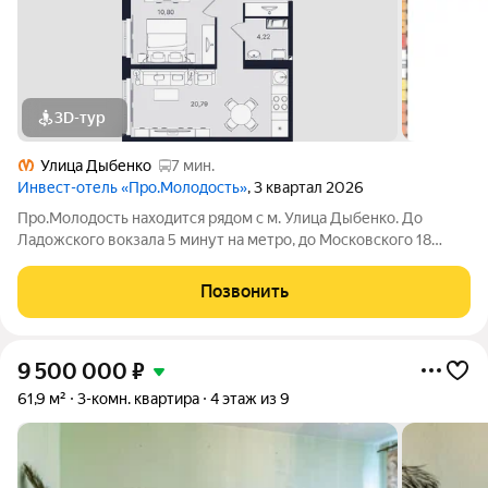
3D-тур
Улица Дыбенко
7 мин.
Инвест-отель «Про.Молодость»
, 3 квартал 2026
Про.Молодость находится рядом с м. Улица Дыбенко. До
Ладожского вокзала 5 минут на метро, до Московского 18
минут, до центра города 20 минут. Рядом с апарт-отелем
расположены крупные гипермаркеты Перекрёсток, Максидом,
Позвонить
Окей, Петрович. Пешком можно
9 500 000
₽
61,9 м²
3-комн. квартира
4 этаж из 9