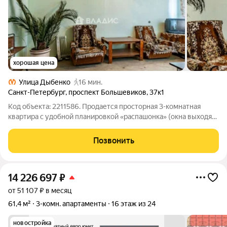
хорошая цена
Улица Дыбенко
16 мин.
Санкт-Петербург
,
проспект Большевиков
,
37к1
Код объекта: 2211586. Продается просторная 3-комнатная
квартира с удобной планировкой «распашонка» (окна выходят
на восток и на запад). Общая площадь 61,9 кв. м., жилая - 39,8
кв. м, кухня - 9,8 кв. м., 1 комната - 10.2 кв. м., 2 комната - 12,2 кв.
Позвонить
14 226 697
₽
от 51 107 ₽ в месяц
61,4 м²
3-комн. апартаменты
16 этаж из 24
новостройка