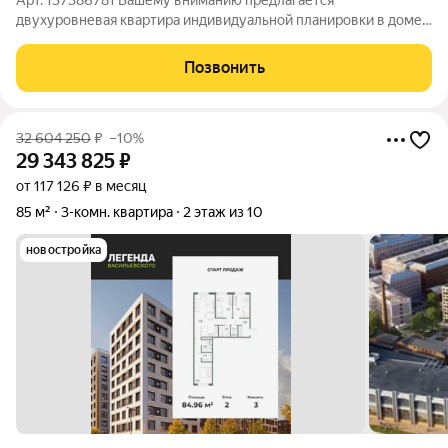
Арт. 137386781 Вашему вниманию предлагается
двухуровневая квартира индивидуальной планировки в доме-
реконструкции архитектора Г. Гергенсона в тихой локации
центральной части Санкт-Петербурга! Это возможность жить
Позвонить
в историческом центре, наслаждаясь
32 604 250
₽
–10%
29 343 825
₽
от 117 126 ₽ в месяц
85 м²
3-комн. квартира
2 этаж из 10
новостройка