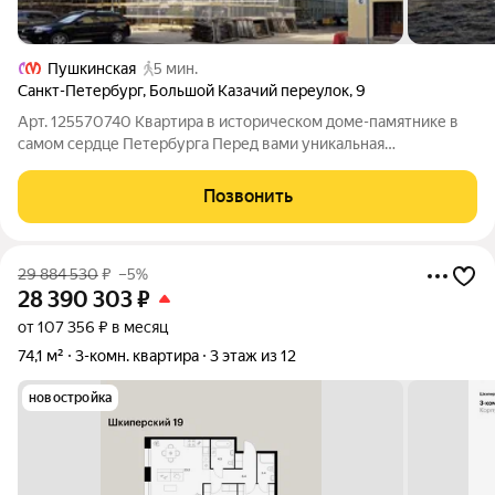
Пушкинская
5 мин.
Санкт-Петербург
,
Большой Казачий переулок
,
9
Арт. 125570740 Квартира в историческом доме-памятнике в
самом сердце Петербурга Перед вами уникальная
возможность приобрести не просто квартиру, а часть истории
Санкт-Петербурга. Квартира расположена в знаменитом
Позвонить
доме-памятнике регионального
29 884 530
₽
–5%
28 390 303
₽
от 107 356 ₽ в месяц
74,1 м²
3-комн. квартира
3 этаж из 12
новостройка