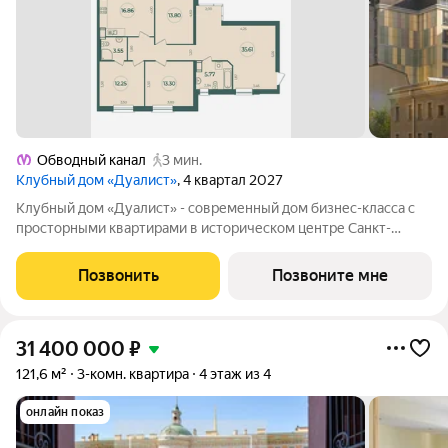
Обводный канал
3 мин.
Клубный дом «Дуалист»
, 4 квартал 2027
Клубный дом «Дуалист» - современный дом бизнес-класса с
просторными квартирами в историческом центре Санкт-
Петербурга в пяти минутах ходьбы от ст. м. «Обводный канал».
Проект предлагает редкий формат жилья для тех, кто ценит
Позвонить
Позвоните мне
подлинность Петербурга,
31 400 000
₽
121,6 м²
3-комн. квартира
4 этаж из 4
онлайн показ