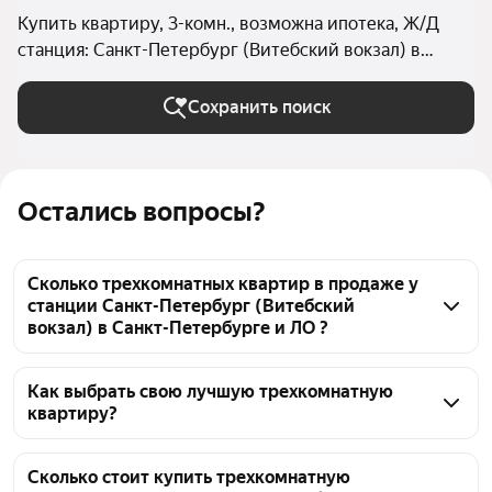
Купить квартиру, 3-комн., возможна ипотека, Ж/Д
станция: Санкт-Петербург (Витебский вокзал) в
Санкт-Петербурге и ЛО
Сохранить поиск
Остались вопросы?
Сколько трехкомнатных квартир в продаже у
станции Санкт-Петербург (Витебский
вокзал) в Санкт-Петербурге и ЛО ?
На Яндекс Недвижимости в продаже у станции 
Санкт-Петербург (Витебский вокзал) в Санкт-
Как выбрать свою лучшую трехкомнатную
квартиру?
Петербурге и ЛО 613 трехкомнатных квартир, из 
них 16 объявлений от собственников, 295 
Чтобы купить 3-комнатную квартиру в ипотеку у 
объявлений от агентств, 302 объявления от 
станции Санкт-Петербург (Витебский вокзал), 
Сколько стоит купить трехкомнатную