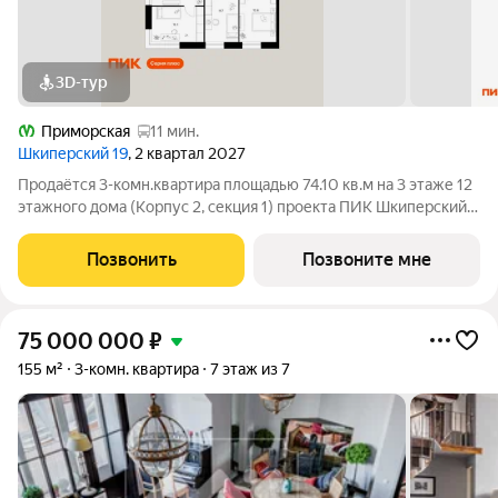
3D-тур
Приморская
11 мин.
Шкиперский 19
, 2 квартал 2027
Продаётся 3-комн.квартира площадью 74.10 кв.м на 3 этаже 12
этажного дома (Корпус 2, секция 1) проекта ПИК Шкиперский
19. Светлый просторный подъезд на уровне земли,
функциональная планировка, большие окна. Жилой квартал
Позвонить
Позвоните мне
«Шкиперский 19» возводится в
75 000 000
₽
155 м²
3-комн. квартира
7 этаж из 7