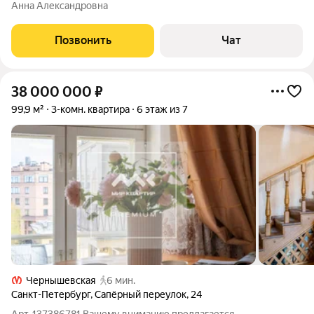
свет круглый год. Утром солнце начинает свой день в
Анна Александровна
комнатах с 9 утра, а если вы на лоджии - первый свет можно
встретить уже с 4
Позвонить
Чат
38 000 000
₽
99,9 м²
3-комн. квартира
6 этаж из 7
Чернышевская
6 мин.
Санкт-Петербург
,
Сапёрный переулок
,
24