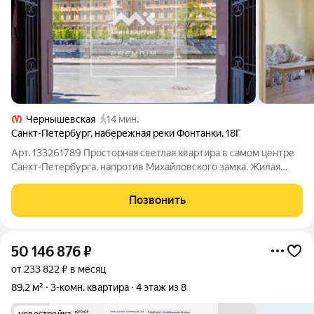
Чернышевская
14 мин.
Санкт-Петербург
,
набережная реки Фонтанки
,
18Г
Арт. 133261789 Просторная светлая квартира в самом центре
Санкт-Петербурга, напротив Михайловского замка. Жилая
площадь: 61,6 м2, комнаты изолированные
(24,4,+21,0+17,2),кухня-столовая (33,2), два санузла (9,2+2,1),
Позвонить
кладовка, встроенный стенной сейф.
50 146 876
₽
от 233 822 ₽ в месяц
89,2 м²
3-комн. квартира
4 этаж из 8