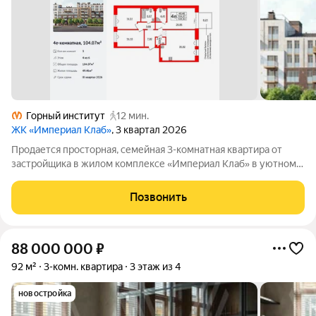
Горный институт
12 мин.
ЖК «Империал Клаб»
, 3 квартал 2026
Продается просторная, семейная 3-комнатная квартира от
застройщика в жилом комплексе «Империал Клаб» в уютном
Василеостровском районе. До метро можно добраться на
транспорте всего за 7 минут. Вид на воду станет главным
Позвонить
украшением квартиры, создаст в
88 000 000
₽
92 м²
3-комн. квартира
3 этаж из 4
новостройка