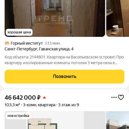
хорошая цена
Горный институт
13 мин.
Санкт-Петербург
,
Гаванская улица
,
4
Код объекта: 2144801. Квартира на Васильевском острове! Про
квартиру изолированные комнаты потолки 3 метра окна в
тихий двор требует ремонта Про дом Построен 1917 ЖСК
-управляющая компания. Светлая, чистая парадная. Нет лифта.
Позвонить
Про локацию до метро
46 642 000
₽
103,3 м²
3-комн. квартира
3 этаж из 9
новостройка