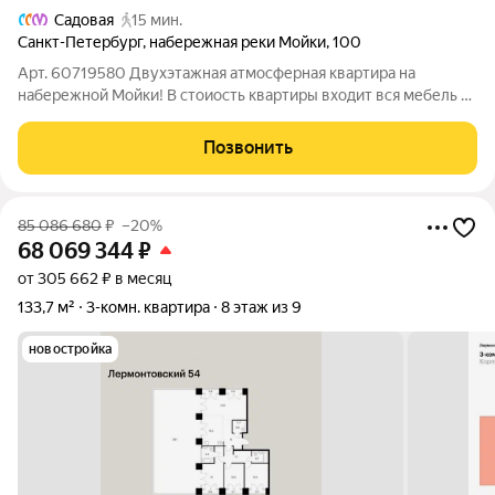
Садовая
15 мин.
Санкт-Петербург
,
набережная реки Мойки
,
100
Арт. 60719580 Двухэтажная атмосферная квартира на
набережной Мойки! В стоиость квартиры входит вся мебель и
техника. Планировка Квартира занимает 4 и 5 этажи в доме №
100 на набережной реки Мойки. На площади в 230 м
Позвонить
реализована удобная планировка, в
85 086 680
₽
–20%
68 069 344
₽
от 305 662 ₽ в месяц
133,7 м²
3-комн. квартира
8 этаж из 9
новостройка