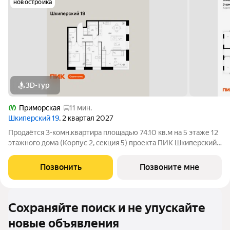
новостройка
3D-тур
Приморская
11 мин.
Шкиперский 19
, 2 квартал 2027
Продаётся 3-комн.квартира площадью 74.10 кв.м на 5 этаже 12
этажного дома (Корпус 2, секция 5) проекта ПИК Шкиперский
19. Светлый просторный подъезд на уровне земли,
функциональная планировка, большие окна. Жилой квартал
Позвонить
Позвоните мне
«Шкиперский 19» возводится в
Сохраняйте поиск и не упускайте
новые объявления