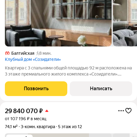
Балтийская
8 мин.
Клубный дом «Созидатели»
Квартира с 3 спальнями общей площадью 92 м расположена на
3 этаже премиального жилого комплекса «Созидатели».
Интерьер выполнен в эстетике современного минимализма и
дополнен мягкими скандинавскими и азиатскими акцентами.
Позвонить
Написать
Спокойная нейтральная
29 840 070
₽
от 107 196 ₽ в месяц
74,1 м²
3-комн. квартира
5 этаж из 12