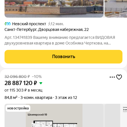
Невский проспект
12 мин.
Санкт-Петербург
,
Дворцовая набережная
,
22
Арт. 134741839 Вашему вниманию предлагается ВИДОВАЯ
двухуровневая квартира в доме Особняка Черткова, на
Дворцовой набережной. Парадная лестница с набережной.
Двухуровневая квартира, общей площадью 212 кв.м.
Позвонить
расположена на втором и третьем этаже,
32 096 800
₽
–10%
28 887 120
₽
от 115 303 ₽ в месяц
84,8 м²
3-комн. квартира
3 этаж из 12
новостройка