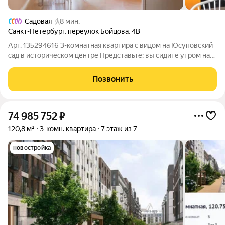
Садовая
8 мин.
Санкт-Петербург
,
переулок Бойцова
,
4В
Арт. 135294616 3-комнатная квартира с видом на Юсуповский
сад в историческом центре Представьте: вы сидите утром на
кухне, пьёте кофе и смотрите прямо в Юсуповский сад. В этой
квартире такое реальность. Локация: Адмиралтейский район,
Позвонить
переулок
74 985 752
₽
120,8 м²
3-комн. квартира
7 этаж из 7
новостройка