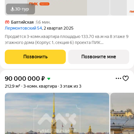
3D-тур
Балтийская
6 мин.
Лермонтовский 54
, 2 квартал 2025
Продаётся 3-комн.квартира площадью 133.70 кв.м на 8 этаже 9
этажного дома (Корпус 1, секция 6) проекта ПИК
Лермонтовский 54. Светлый просторный подъезд на уровне
земли, функциональная планировка, большие окна, с отделкой.
Позвонить
Позвоните мне
«Лермонтовский 54» находится
90 000 000
₽
212,9 м²
3-комн. квартира
3 этаж из 3