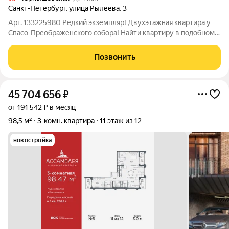
Санкт-Петербург
,
улица Рылеева
,
3
Арт. 133225980 Редкий экземпляр! Двухэтажная квартира у
Спасо-Преображенского собора! Найти квартиру в подобном
доме и месте - большая удача! ЛОКАЦИЯ Один из самых
желаемых районов для жизни в Петербурге. Дом расположен
Позвонить
у Спасо-Преображенского собора
45 704 656
₽
от 191 542 ₽ в месяц
98,5 м²
3-комн. квартира
11 этаж из 12
новостройка