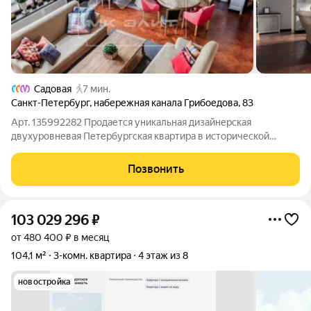
Садовая
7 мин.
Санкт-Петербург
,
набережная канала Грибоедова
,
83
Арт. 135992282 Продается уникальная дизайнерская
двухуровневая Петербургская квартира в исторической
локации Санкт-Петербурга с видом на канал Грибоедова.
Квартира в доходном доме Лихачева В.Н., архитектора Н.Н.
Позвонить
Рошефора. В квартире имеется террасса
103 029 296
₽
от 480 400 ₽ в месяц
104,1 м²
3-комн. квартира
4 этаж из 8
новостройка