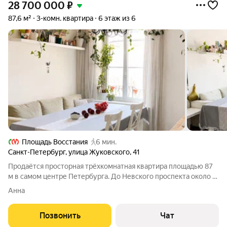
28 700 000
₽
87,6 м²
3-комн. квартира
6 этаж из 6
Площадь Восстания
6 мин.
Санкт-Петербург
,
улица Жуковского
,
41
Продаётся просторная трёхкомнатная квартира площадью 87
м в самом центре Петербурга. До Невского проспекта около 5
минут пешком, до Московского вокзала около 10 минут.
Анна
Главная редкость этой квартиры тишина в центре города. Ни
одно окно не выходит
Позвонить
Чат