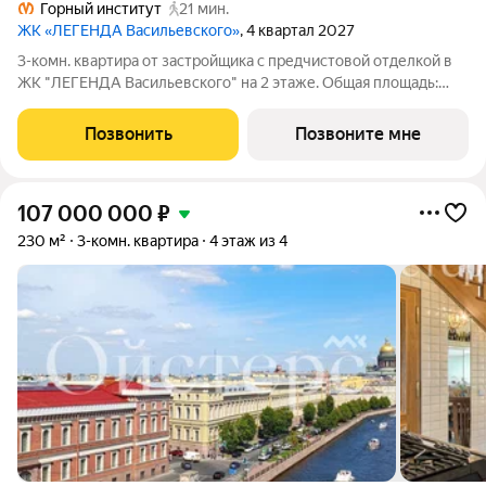
Горный институт
21 мин.
ЖК «ЛЕГЕНДА Васильевского»
, 4 квартал 2027
3-комн. квартира от застройщика с предчистовой отделкой в
ЖК "ЛЕГЕНДА Васильевского" на 2 этаже. Общая площадь:
84.96 кв.м., жилая: 37.1 кв.м., площадь просторной кухни-
столовой: 25.8 кв.м. Квартира - распашонка, без проходных
Позвонить
Позвоните мне
комнат, окна выходят на
107 000 000
₽
230 м²
3-комн. квартира
4 этаж из 4