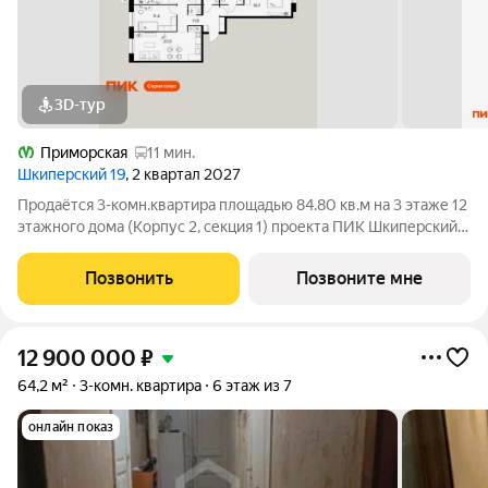
3D-тур
Приморская
11 мин.
Шкиперский 19
, 2 квартал 2027
Продаётся 3-комн.квартира площадью 84.80 кв.м на 3 этаже 12
этажного дома (Корпус 2, секция 1) проекта ПИК Шкиперский
19. Светлый просторный подъезд на уровне земли,
функциональная планировка, большие окна. Жилой квартал
Позвонить
Позвоните мне
«Шкиперский 19» возводится в
12 900 000
₽
64,2 м²
3-комн. квартира
6 этаж из 7
онлайн показ