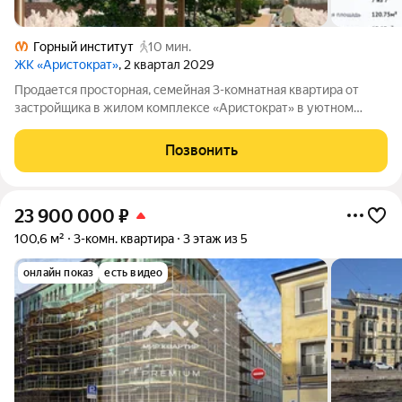
Горный институт
10 мин.
ЖК «Аристократ»
, 2 квартал 2029
Продается просторная, семейная 3-комнатная квартира от
застройщика в жилом комплексе «Аристократ» в уютном
Василеостровском районе. До метро можно добраться
пешком всего за 10 минут. Мастер-спальня с собственной
Позвонить
ванной комнатой. Самое приватное
23 900 000
₽
100,6 м²
3-комн. квартира
3 этаж из 5
онлайн показ
есть видео