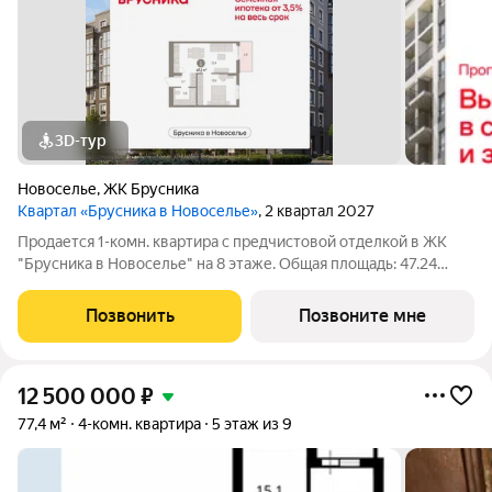
3D-тур
Новоселье
,
ЖК Брусника
Квартал «Брусника в Новоселье»
, 2 квартал 2027
Продается 1-комн. квартира с предчистовой отделкой в ЖК
"Брусника в Новоселье" на 8 этаже. Общая площадь: 47.24
кв.м., жилая: 13.8 кв.м., площадь просторной кухни-столовой:
21.4 кв.м. Все окна выходят на одну сторону. В квартире один
Позвонить
Позвоните мне
балкон, один
12 500 000
₽
77,4 м²
4-комн. квартира
5 этаж из 9