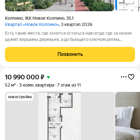
Колпино
,
ЖК Новое Колпино
,
35.1
Квартал «Новое Колпино»
, 3 квартал 2026
Есть такие места, где хочется остаться навсегда: где за окном
шумят вершины деревьев, а до бьющего ключом ритма
большого города всего полчаса пути. Таким местом станет для
вас квартал "Новое Колпино" в зеленом районе
Позвонить
Петербурга.Здесь можно проводить
10 990 000
₽
52 м²
3-комн. квартира
7 этаж из 11
новостройка