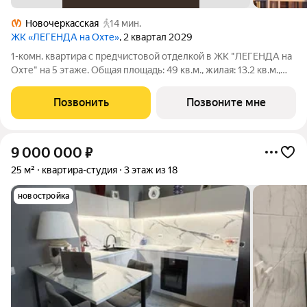
Новочеркасская
14 мин.
ЖК «ЛЕГЕНДА на Охте»
, 2 квартал 2029
1-комн. квартира с предчистовой отделкой в ЖК "ЛЕГЕНДА на
Охте" на 5 этаже. Общая площадь: 49 кв.м., жилая: 13.2 кв.м.,
площадь просторной кухни-столовой: 23.7 кв.м. Все окна
выходят на одну сторону. В квартире один раздельный
Позвонить
Позвоните мне
санузел. Высота
9 000 000
₽
25 м²
квартира-студия
3 этаж из 18
новостройка