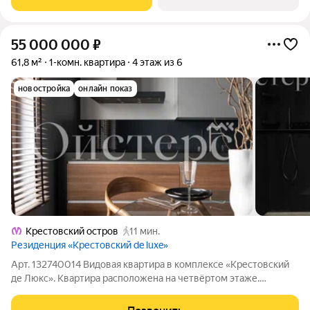
квартире один
55 000 000
₽
61,8 м²
1-комн. квартира
4 этаж из 6
новостройка
онлайн показ
Крестовский остров
11 мин.
Резиденция «Крестовский de luxe»
Арт. 132740014 Видовая квартира в комплексе «Крестовский
де Люкс». Квартира расположена на четвёртом этаже.
Премиальная отделка, пол из кварцита, кухня Valcucine,
система вентиляции и кондиционирования, увеличенные