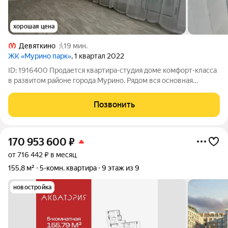
хорошая цена
Девяткино
19 мин.
ЖК «Мурино парк»
, 1 квартал 2022
ID: 1916400 Продается квартира-студия доме комфорт-класса
в развитом районе города Мурино. Рядом вся основная
инфраструктура (ТЦ Небо, поликлиника, школы, детский сад,
пекарни, фитнес, пукнты выдачи). Пешая доступность до
Позвонить
метро, при необходимости
170 953 600
₽
от 716 442 ₽ в месяц
155,8 м²
5-комн. квартира
9 этаж из 9
новостройка