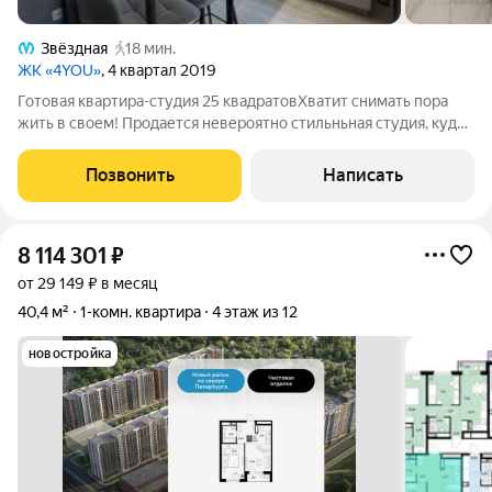
Звёздная
18 мин.
ЖК «4YOU»
, 4 квартал 2019
Готовая квартира-студия 25 квадратовХватит снимать пора
жить в своем! Продается невероятно стильньная студия, куда
можно переехать буквально с одним рюкзаком. Это
абсолютный move-in ready. Шикарный ремонт , чтобы вы
Позвонить
Написать
экономили сотни тысяч рублей и
8 114 301
₽
от 29 149 ₽ в месяц
40,4 м²
1-комн. квартира
4 этаж из 12
новостройка