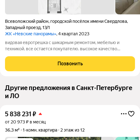
Всеволожский район
,
городской посёлок имени Свердлова
,
Западный проезд
,
13/1
ЖК «Невские панорамы»
, 4 квартал 2023
видовая евротрешка с шикарным ремонтом, мебелью и
техникой. все остается покупателю. высокое качество
отделочных работ, мебель на заказ, все новое. очень хорошая
двусторонняя планировка с видом на неву. окна на запад и на
Позвонить
восток, а значит все
Другие предложения в Санкт-Петербурге
и ЛО
5 838 231
₽
от 20 973 ₽ в месяц
36,3 м²
1-комн. квартира
2 этаж из 12