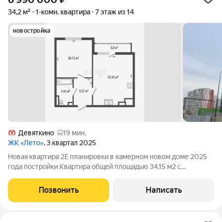
34,2 м²
1-комн. квартира
7 этаж из 14
новостройка
Девяткино
19 мин.
ЖК «Лето»
, 3 квартал 2025
Новая квартира 2Е планировки в камерном новом доме 2025
года постройки Квартира общей площадью 34,15 м2 с
просторной кухней-гостиной и лоджией 13,5 м2, спальня 11 м2.
В квартире полная чистовая отделка: обои под покраску с
Позвонить
Написать
белой водоэмульсионной