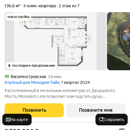
136,6 м²
3-комн. квартира
2 этаж из 7
новостройка
последнее предложение
Василеостровская
8 мин.
Клубный дом Монодом Лайн
, 1 квартал 2024
Расположенный в нескольких километрах от Дворцового
Моста, Monodom Line позволяет вам ощутить душу
исторического центра Санкт-Петербурга. Всего 4 минуты
пешком до метро "Василеостровская", и вы свободно
Позвонить
Позвоните мне
перемещаетесь по городу. Инфраструктура Monodom
На карте
Сохранить