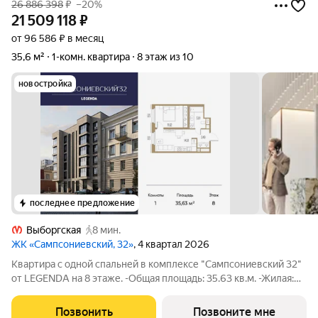
26 886 398
₽
–20%
21 509 118
₽
от 96 586 ₽ в месяц
35,6 м²
1-комн. квартира
8 этаж из 10
новостройка
последнее предложение
Выборгская
8 мин.
ЖК «Сампсониевский, 32»
, 4 квартал 2026
Квартира с одной спальней в комплексе "Сампсониевский 32"
от LEGENDA на 8 этаже. -Общая площадь: 35.63 кв.м. -Жилая:
11.62 кв.м. -Площадь просторной кухни-столовой: 14.91 кв.м.
-Высота потолков 2.7 м. Все окна выходят на одну сторону. В
Позвонить
Позвоните мне