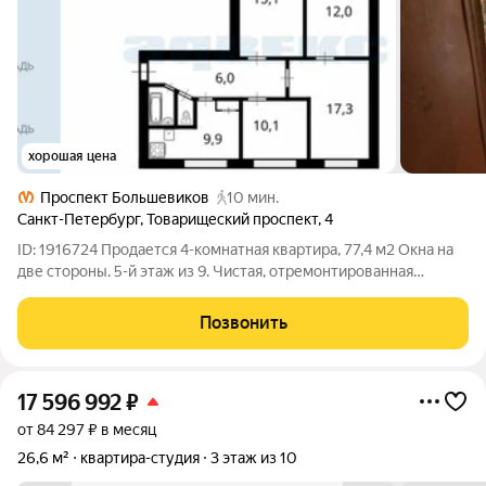
хорошая цена
Проспект Большевиков
10 мин.
Санкт-Петербург
,
Товарищеский проспект
,
4
ID: 1916724 Продается 4-комнатная квартира, 77,4 м2 Окна на
две стороны. 5-й этаж из 9. Чистая, отремонтированная
парадная. До метро «Проспект Большевиков» 10 минут
пешком. До центра города - 20 минут на машине, 35 минут на
Позвонить
общественном транспорте. В
17 596 992
₽
от 84 297 ₽ в месяц
26,6 м²
квартира-студия
3 этаж из 10