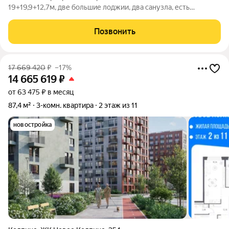
19+19,9+12,7м, две большие лоджии, два санузла, есть
кладовка 2 м, Дом 2012 года постройки.
Позвонить
17 669 420
₽
–17%
14 665 619
₽
от 63 475 ₽ в месяц
87,4 м²
3-комн. квартира
2 этаж из 11
новостройка