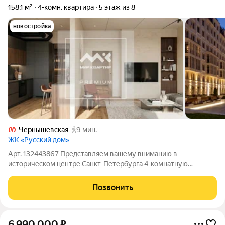
158,1 м²
4-комн. квартира
5 этаж из 8
новостройка
Чернышевская
9 мин.
ЖК «Русский дом»
Арт. 132443867 Представляем вашему вниманию в
историческом центре Санкт-Петербурга 4-комнатную
квартиру в элитном ЖК "Русский дом". Проект с уникальной
архитектурой награжден премией "Лучшая архитектурная
Позвонить
концепция". Большая территория комплекса с
6 990 000
₽