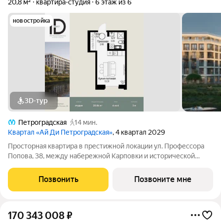
20,8 м²
квартира-студия
6 этаж из 6
новостройка
3D-тур
Петроградская
14 мин.
Квартал «Ай Ди Петроградская»
, 4 квартал 2029
Просторная квартира в престижной локации ул. Профессора
Попова, 38, между набережной Карповки и исторической
застройкой Петроградской стороны. Из окон открываются
виды на Иоанновский монастырь и реку Карповку. В пешей
Позвонить
Позвоните мне
доступности метро
170 343 008
₽