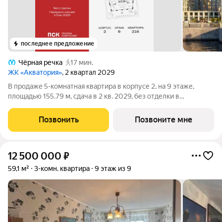
последнее предложение
Чёрная речка
17 мин.
ЖК «Акватория»
, 2 квартал 2029
В продаже 5-комнатная квартира в корпусе 2, на 9 этаже,
площадью 155.79 м, сдача в 2 кв. 2029, без отделки в
премиальном доме «Акватория» от застройщика ГК ПСК!
Премиальный дом «Акватория», возводимый на Выборгской
Позвонить
Позвоните мне
набережной у Кантемировского моста
12 500 000
₽
59,1 м²
3-комн. квартира
9 этаж из 9