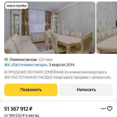
новостройка
Ломоносовская
21 мин.
ЖК «Ласточкино гнездо»
, 3 квартал 2014
В ПРОДАЖЕ УЮТНАЯ СЕМЕЙНАЯ 2х-комнатная квартира в
ЖК ЛАСТОЧКИНО ГНЕЗДО! Квартира в продаже с ремонтом и
мебелью! Комфортный 13 этаж с хорошими видом и
освещенностью в течение всего дня! Удачная планировка
Позвонить
Написать
позволяет грамотно организовать пространство:
51 367 912
₽
от 184 532 ₽ в месяц