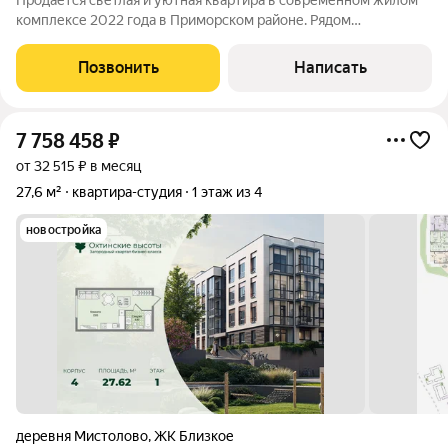
Продаётся светлая и уютная квартира в современном жилом
комплексе 2022 года в Приморском районе. Рядом
Юнтоловский заказник, где можно гулять на свежем воздухе, а
до метро «Комендантский проспект» около 30 минут на
Позвонить
Написать
общественном транспорте. В
7 758 458
₽
от 32 515 ₽ в месяц
27,6 м²
квартира-студия
1 этаж из 4
новостройка
деревня Мистолово
,
ЖК Близкое