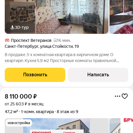
3D-тур
Проспект Ветеранов
16 мин.
Санкт-Петербург
,
улица Стойкости
,
19
В продаже 3-х комнатная квартира в кирпичном доме О
квартире: Кухня 5,9 м2 Просторные комнаты правильной
формы Раздельный санузел Балкон Окна на обе стороны дома
Дом теплый Хорошие соседи, везде чисто. Территория дома
Позвонить
Написать
благоустроена Во дворе
8 110 000
₽
от 25 603 ₽ в месяц
47,2 м²
1-комн. квартира
8 этаж из 9
новостройка