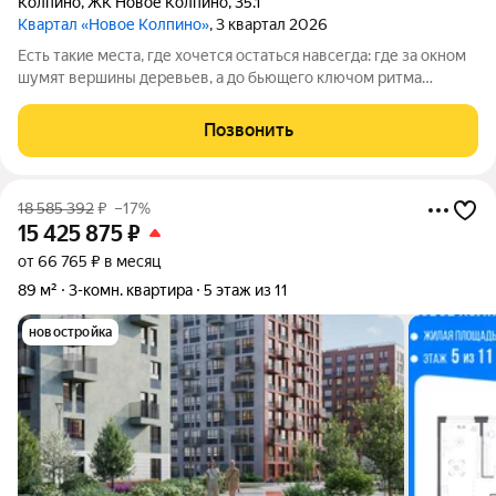
Колпино
,
ЖК Новое Колпино
,
35.1
Квартал «Новое Колпино»
, 3 квартал 2026
Есть такие места, где хочется остаться навсегда: где за окном
шумят вершины деревьев, а до бьющего ключом ритма
большого города всего полчаса пути. Таким местом станет для
вас квартал "Новое Колпино" в зеленом районе
Позвонить
Петербурга.Здесь можно проводить
18 585 392
₽
–17%
15 425 875
₽
от 66 765 ₽ в месяц
89 м²
3-комн. квартира
5 этаж из 11
новостройка