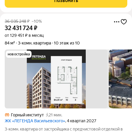
Позвонить
двери. Ремонт без амортизации.
36 035 248
₽
–10%
32 431 724
₽
от 129 451 ₽ в месяц
84 м²
3-комн. квартира
10 этаж из 10
новостройка
Горный институт
21 мин.
ЖК «ЛЕГЕНДА Васильевского»
, 4 квартал 2027
3-комн. квартира от застройщика с предчистовой отделкой в