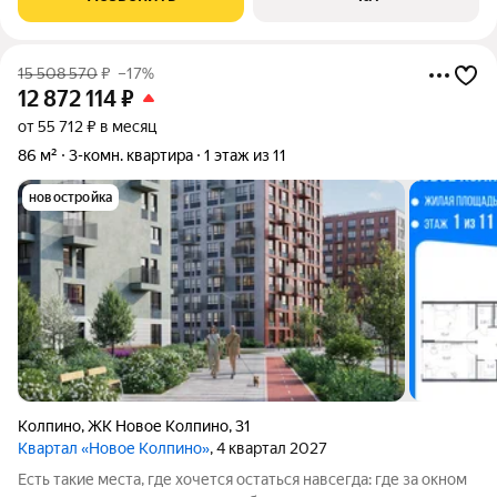
балкона по 4.1 кв.м. Хороший
15 508 570
₽
–17%
12 872 114
₽
от 55 712 ₽ в месяц
86 м²
3-комн. квартира
1 этаж из 11
новостройка
Колпино
,
ЖК Новое Колпино
,
31
Квартал «Новое Колпино»
, 4 квартал 2027
Есть такие места, где хочется остаться навсегда: где за окном