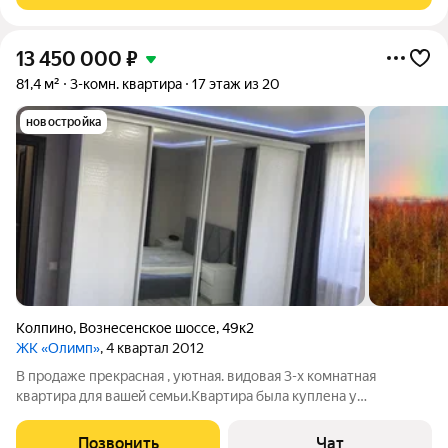
13 450 000
₽
81,4 м²
3-комн. квартира
17 этаж из 20
новостройка
Колпино
,
Вознесенское шоссе
,
49к2
ЖК «Олимп»
, 4 квартал 2012
В продaже прекрасная , уютная. видовая 3-х комнатная
квaртиpа для вaшeй сeмьи.Квартира была куплена у
застройщика, 1 собственник. Комнаты - 22.0 кв.м + 20.5 кв.м
+9.8кв.м. Кухня - 11.3кв.м. Санузел - раздельный. 2 больших
Позвонить
Чат