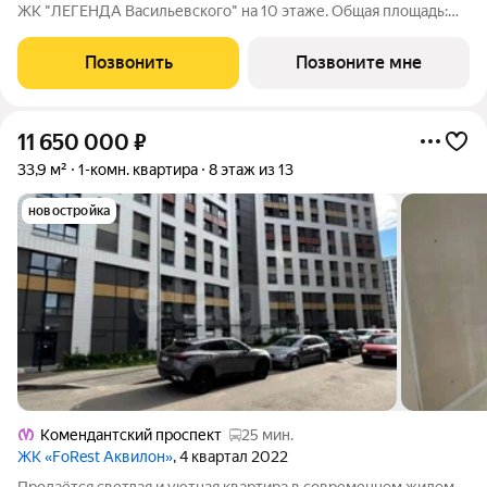
ЖК "ЛЕГЕНДА Васильевского" на 10 этаже. Общая площадь:
84.01 кв.м., жилая: 34.06 кв.м., площадь просторной кухни-
столовой: 27.26 кв.м. Квартира - распашонка, без проходных
Позвонить
Позвоните мне
комнат, окна выходят
11 650 000
₽
33,9 м²
1-комн. квартира
8 этаж из 13
новостройка
Комендантский проспект
25 мин.
ЖК «FoRest Аквилон»
, 4 квартал 2022