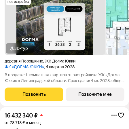
новостройка
3D-тур
деревня Порошкино
,
ЖК Догма Юкки
ЖК «ДОГМА ЮККИ»
, 4 квартал 2028
В продаже 1-комнатная квартира от застройщика ЖК «Догма
Юкки» в Ленинградской области. Срок сдачи: 4 кв. 2028, общей
площадью 36.33 кв.м., на 2 этаже. «Догма Юкки» это квартал с
доступной социальной инфраструктурой. Жилой комплекс
Позвонить
Позвоните мне
расположен в
16 432 340
₽
от 78 718 ₽ в месяц