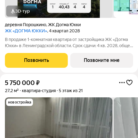
3D-тур
деревня Порошкино
,
ЖК Догма Юкки
ЖК «ДОГМА ЮККИ»
, 4 квартал 2028
В продаже 1-комнатная квартира от застройщика ЖК «Догма
Юкки» в Ленинградской области. Срок сдачи: 4 кв. 2028, общей
площадью 40.43 кв.м., на 4 этаже. «Догма Юкки» это квартал с
доступной социальной инфраструктурой. Жилой комплекс
Позвонить
Позвоните мне
расположен в
5 750 000
₽
27,2 м²
квартира-студия
5 этаж из 21
новостройка