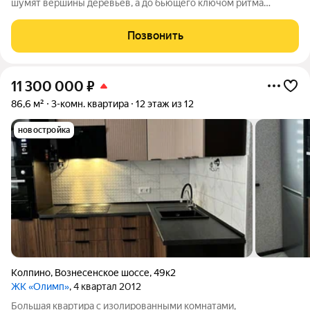
шумят вершины деревьев, а до бьющего ключом ритма
большого города всего полчаса пути. Таким местом станет для
вас квартал "Новое Колпино" в зеленом районе
Позвонить
Петербурга.Здесь можно проводить
11 300 000
₽
86,6 м²
3-комн. квартира
12 этаж из 12
новостройка
Колпино
,
Вознесенское шоссе
,
49к2
ЖК «Олимп»
, 4 квартал 2012
Большая квартира с изолированными комнатами,