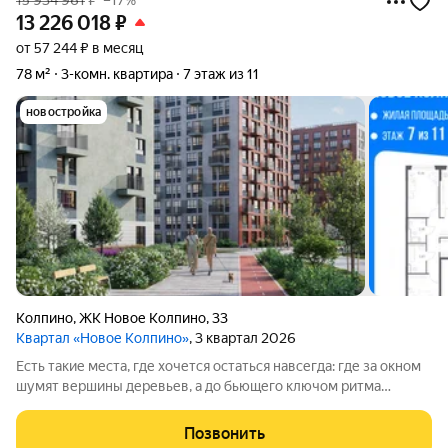
15 934 961
₽
–17%
13 226 018
₽
от 57 244 ₽ в месяц
78 м²
3-комн. квартира
7 этаж из 11
новостройка
Колпино
,
ЖК Новое Колпино
,
33
Квартал «Новое Колпино»
, 3 квартал 2026
Есть такие места, где хочется остаться навсегда: где за окном
шумят вершины деревьев, а до бьющего ключом ритма
большого города всего полчаса пути. Таким местом станет для
вас квартал "Новое Колпино" в зеленом районе
Позвонить
Петербурга.Здесь можно проводить