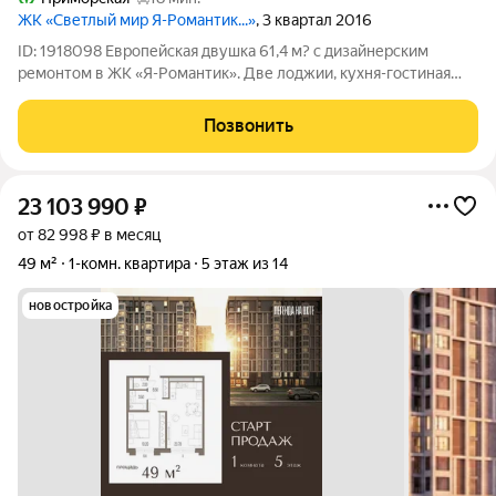
ЖК «Светлый мир Я-Романтик...»
, 3 квартал 2016
ID: 1918098 Европейская двушка 61,4 м? с дизайнерским
ремонтом в ЖК «Я-Романтик». Две лоджии, кухня-гостиная
19,6 м? и мебель в подарок! Представьте: вы просыпаетесь на
13-м этаже, выходите на теплую застекленную лоджию с
Позвонить
чашкой кофе и смотрите на
23 103 990
₽
от 82 998 ₽ в месяц
49 м²
1-комн. квартира
5 этаж из 14
новостройка