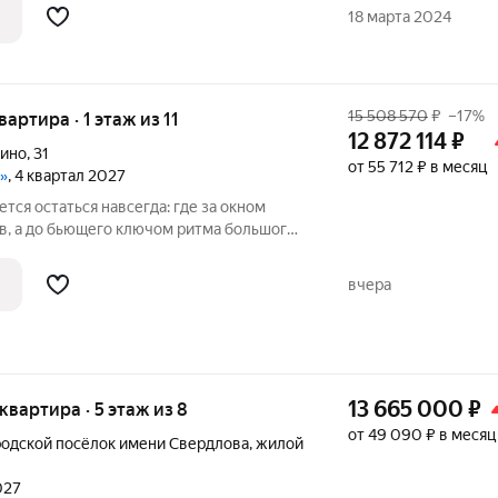
атывающие панорамные виды на реку.
18 марта 2024
15 508 570
₽
–17%
вартира · 1 этаж из 11
12 872 114
₽
пино
,
31
от 55 712 ₽ в месяц
»
, 4 квартал 2027
ется остаться навсегда: где за окном
, а до бьющего ключом ритма большого
ном районе Петербурга.Здесь можно
вчера
13 665 000
₽
 квартира · 5 этаж из 8
от 49 090 ₽ в месяц
родской посёлок имени Свердлова
,
жилой
027