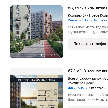
88,9 м² · 3-комнатная
Колпино
,
ЖК Новое Кол
Квартал «Новое Колпино
Есть такие места, где хоч
шумят вершины деревьев
города всего полчаса пути. Таким местом станет для вас квартал
"Новое Колпино" в зеле
Показать телефон
проводить
+
4
67,8 м² · 3-комнатна
Всеволожский район
,
го
комплекс Ермак
ЖК «Ермак»
, 4 квартал 2
«Ермак» современный жилой комплекс комфорт-класса на первой
береговой линии Невы, 
состоит из пяти 8-этажн