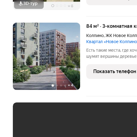
Квартиры
3D-тур
+
8
84 м² · 3-комнатная 
Колпино
,
ЖК Новое Кол
Квартал «Новое Колпино
Есть такие места, где хоч
шумят вершины деревьев
города всего полчаса пути. Таким местом станет для вас квартал
"Новое Колпино" в зеле
Показать телефон
проводить
+
4
ЕЖЕМЕСЯЧНЫЙ ПЛАТЁ