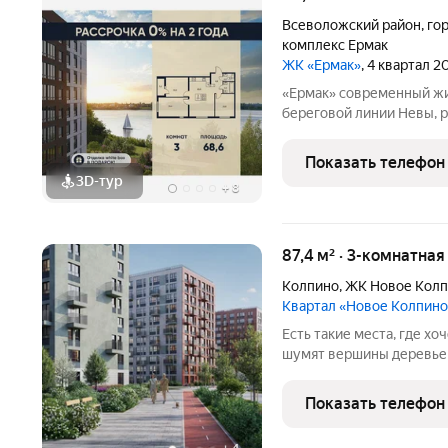
Всеволожский район
,
го
комплекс Ермак
ЖК «Ермак»
, 4 квартал 2
«Ермак» современный жилой комплекс комфорт-класса на первой
береговой линии Невы, 
состоит из пяти 8-этажн
(90%) открываются захв
Показать телефон
Квартиры
3D-тур
+
8
87,4 м² · 3-комнатная
Колпино
,
ЖК Новое Кол
Квартал «Новое Колпино
Есть такие места, где хоч
шумят вершины деревьев
города всего полчаса пути. Таким местом станет для вас квартал
"Новое Колпино" в зеле
Показать телефон
проводить