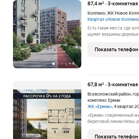
87,4 м² · 3-комнатная
Колпино
,
ЖК Новое Кол
Квартал «Новое Колпино
Есть такие места, где хоч
шумят вершины деревьев
города всего полчаса пути. Таким местом станет для вас квартал
"Новое Колпино" в зеле
Показать телефон
проводить
+
4
67,8 м² · 3-комнатна
Всеволожский район
,
го
комплекс Ермак
ЖК «Ермак»
, 4 квартал 2
«Ермак» современный жилой комплекс комфорт-класса на первой
береговой линии Невы, 
состоит из пяти 8-этажн
(90%) открываются захв
Показать телефон