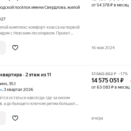
от 54 378 ₽ в месяц
родской посёлок имени Свердлова
,
жилой
027
рядом с Невским лесопарком. Проект
ых корпусов. Из большинства квартир
атывающие панорамные виды на реку.
16 мая 2024
17 560 302
₽
–17%
 квартира · 2 этаж из 11
14 575 051
₽
пино
,
35.1
от 63 083 ₽ в месяц
»
, 3 квартал 2026
ется остаться навсегда: где за окном
, а до бьющего ключом ритма большого
ном районе Петербурга.Здесь можно
вчера