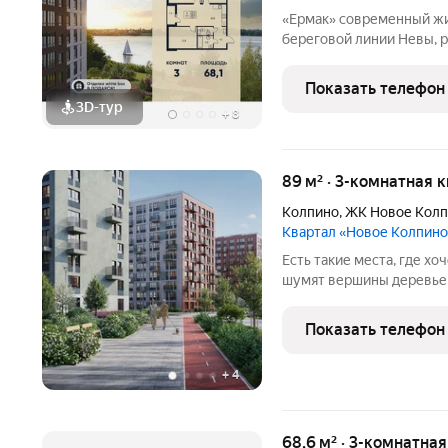
«Ермак» современный жилой комплекс комфорт-класса на первой
береговой линии Невы, 
состоит из пяти 8-этажн
(90%) открываются захв
Показать телефон
Квартиры
3D-тур
+
8
89 м² · 3-комнатная к
Колпино
,
ЖК Новое Кол
Квартал «Новое Колпино
Есть такие места, где хоч
шумят вершины деревьев
города всего полчаса пути. Таким местом станет для вас квартал
"Новое Колпино" в зеле
Показать телефон
проводить
+
4
68,6 м² · 3-комнатна