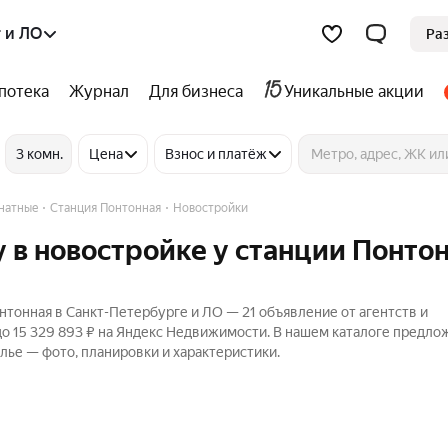
 и ЛО
Ра
потека
Журнал
Для бизнеса
Уникальные акции
3 комн.
Цена
Взнос и платёж
натные
Станция Понтонная
Новостройки
 в новостройке у станции Понтон
нтонная в Санкт-Петербурге и ЛО — 21 объявление от агентств и
до 15 329 893 ₽ на Яндекс Недвижимости. В нашем каталоге предло
лье — фото, планировки и характеристики.