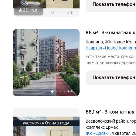
(90%) открываются захв
Показать телефон
Квартиры
3D-тур
+
8
86 м² · 3-комнатная к
Колпино
,
ЖК Новое Кол
Квартал «Новое Колпино
Есть такие места, где хоч
шумят вершины деревьев
города всего полчаса пути. Таким местом станет для вас квартал
"Новое Колпино" в зеле
Показать телефон
проводить
+
4
68,1 м² · 3-комнатная
Всеволожский район
,
го
комплекс Ермак
ЖК «Ермак»
, 4 квартал 2