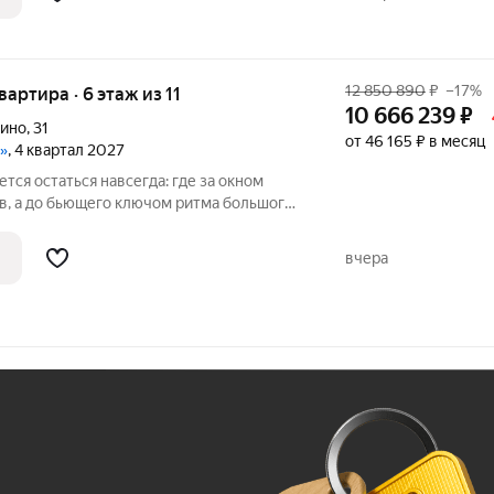
12 850 890
₽
–17%
квартира · 6 этаж из 11
10 666 239
₽
пино
,
31
от 46 165 ₽ в месяц
»
, 4 квартал 2027
ется остаться навсегда: где за окном
, а до бьющего ключом ритма большого
ном районе Петербурга.Здесь можно
вчера
Ж