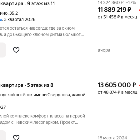
14 324 360
₽
–17%
 квартира · 9 этаж из 11
11 889 219
₽
пино
,
35.2
от 51 458 ₽ в месяц
»
, 3 квартал 2026
ется остаться навсегда: где за окном
, а до бьющего ключом ритма большого
ном районе Петербурга.Здесь можно
вчера
13 605 000
₽
я квартира · 5 этаж из 8
от 48 874 ₽ в месяц
родской посёлок имени Свердлова
,
жилой
027
рядом с Невским лесопарком. Проект
ых корпусов. Из большинства квартир
атывающие панорамные виды на реку.
18 марта 2024