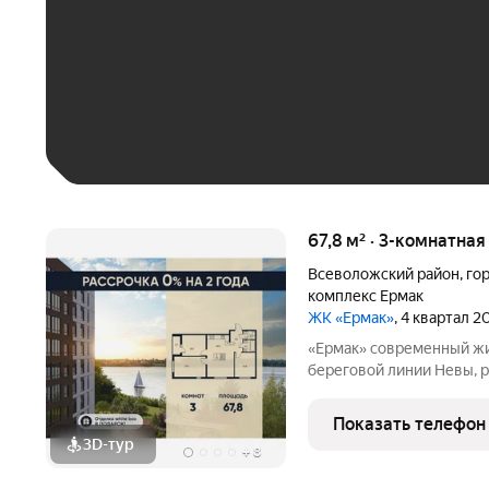
До 30 тыс. ₽
До 50 тыс. ₽
До 70 тыс. ₽
Больше 100 тыс. ₽
67,8 м² · 3-комнатна
Всеволожский район
,
го
комплекс Ермак
ЖК «Ермак»
, 4 квартал 2
«Ермак» современный жилой комплекс комфорт-класса на первой
береговой линии Невы, 
состоит из пяти 8-этажн
(90%) открываются захв
Показать телефон
Квартиры
3D-тур
+
8