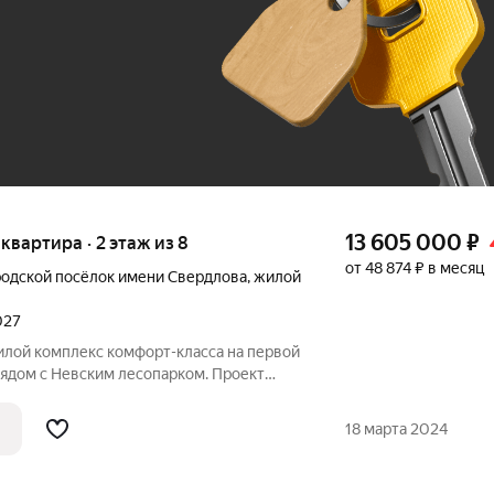
До 100 тыс. ₽
13 605 000
₽
я квартира · 2 этаж из 8
от 48 874 ₽ в месяц
родской посёлок имени Свердлова
,
жилой
027
рядом с Невским лесопарком. Проект
ых корпусов. Из большинства квартир
атывающие панорамные виды на реку.
18 марта 2024