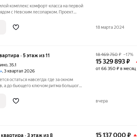
рядом с Невским лесопарком. Проект
ых корпусов. Из большинства квартир
атывающие панорамные виды на реку.
18 марта 2024
18 469 750
₽
–17%
вартира · 5 этаж из 11
15 329 893
₽
пино
,
35.1
от 66 350 ₽ в месяц
»
, 3 квартал 2026
ется остаться навсегда: где за окном
, а до бьющего ключом ритма большого
ном районе Петербурга.Здесь можно
вчера
15 137 000
₽
я квартира · 3 этаж из 8