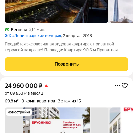
Беговая
14 мин.
ЖК «Ленинградские вечера»
, 2 квартал 2013
Продаётся эксклюзивная видовая квартира с приватной
террасой на крыше! Площади: Квартира 90,6 м Приватная
терраса над квартирой 80 м 1 собственник Прямая продажа
Обременений нет Квартира расположена на верхнем этаже
Позвонить
22-этажного дома и открывает
24 960 000
₽
от 89 553 ₽ в месяц
69,8 м²
3-комн. квартира
3 этаж из 15
новостройка