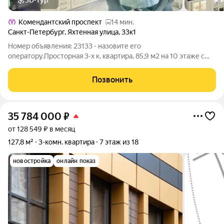
3D-тур
Комендантский проспект
14 мин.
Санкт-Петербург
,
Яхтенная улица
,
33к1
Номер объявления: 23133 - назовите его
оператору.Просторная 3-х к. квартира, 85,9 м2 на 10 этаже с
видом на Лахта-центр. Яхтенная ул., 33/1 Главное о локации:
Тихий, обжитый Приморский район с отличной транспортной
Позвонить
доступностью. Вы будете жить в 10
35 784 000
₽
от 128 549 ₽ в месяц
127,8 м²
3-комн. квартира
7 этаж из 18
новостройка
онлайн показ