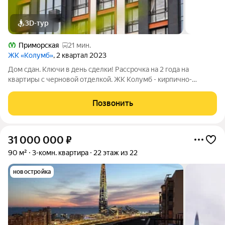
3D-тур
Приморская
21 мин.
ЖК «Колумб»
, 2 квартал 2023
Дом сдан. Ключи в день сделки! Рассрочка на 2 года на
квартиры с черновой отделкой. ЖК Колумб - кирпично-
монолитный дом комфорт-класса+ возведен с применением
технологии навесного вентилируемого фасада. ЖК нa
Позвонить
Вacильeвcкoм островe с закрытым
31 000 000
₽
90 м²
3-комн. квартира
22 этаж из 22
новостройка