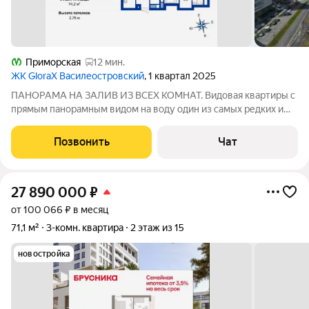
Приморская
12 мин.
ЖК GloraX Василеостровский
, 1 квартал 2025
ПАНОРАМА НА ЗАЛИВ ИЗ ВСЕХ КОМНАТ. Видовая квартиры с
прямым панорамным видом на воду один из самых редких и
востребованных форматов недвижимости в Санкт-
Петербурге. Предлагается к продаже трёхкомнатная квартира
Позвонить
Чат
площадью 74,2 м на 14-м этаже
27 890 000
₽
от 100 066 ₽ в месяц
71,1 м²
3-комн. квартира
2 этаж из 15
новостройка