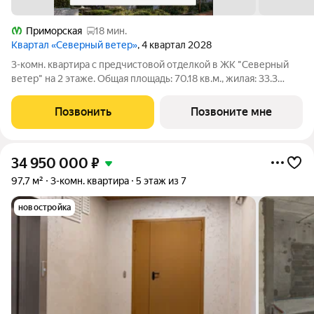
Приморская
18 мин.
Квартал «Северный ветер»
, 4 квартал 2028
3-комн. квартира с предчистовой отделкой в ЖК "Северный
ветер" на 2 этаже. Общая площадь: 70.18 кв.м., жилая: 33.3
кв.м., площадь просторной кухни-столовой: 18.3 кв.м. Квартира
угловая, идеально подойдет любителям тишины и панорамных
Позвонить
Позвоните мне
видов. В
34 950 000
₽
97,7 м²
3-комн. квартира
5 этаж из 7
новостройка