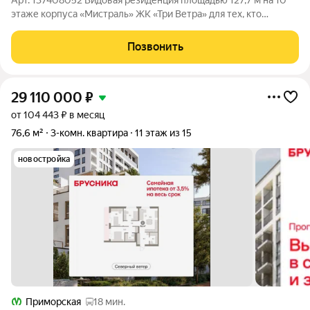
Арт. 137408052 Видовая резиденция площадью 127,7 м на 10
этаже корпуса «Мистраль» ЖК «Три Ветра» для тех, кто
выбирает пространство как продолжение собственного
успеха. Панорамные окна открывают впечатляющие виды на
Позвонить
Финский залив, «Лахта Центр» и
29 110 000
₽
от 104 443 ₽ в месяц
76,6 м²
3-комн. квартира
11 этаж из 15
новостройка
Приморская
18 мин.