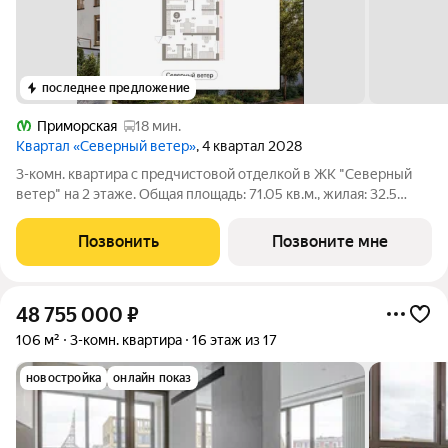
последнее предложение
Приморская
18 мин.
Квартал «Северный ветер»
, 4 квартал 2028
3-комн. квартира с предчистовой отделкой в ЖК "Северный
ветер" на 2 этаже. Общая площадь: 71.05 кв.м., жилая: 32.5
кв.м., площадь просторной кухни-столовой: 19.5 кв.м. Угловая
квартира, идеально подойдет любителям тишины и
Позвонить
Позвоните мне
панорамных видов. В
48 755 000
₽
106 м²
3-комн. квартира
16 этаж из 17
новостройка
онлайн показ