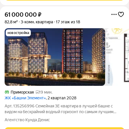
61 000 000
₽
82,8 м²
3-комн. квартира
17 этаж из 18
новостройка
Приморская
19 мин.
ЖК «Башни Элемент»
, 2 квартал 2028
Арт. 135256996 Семейная 3Е-квартира в лучшей башне с
видом на бескрайний водный горизонт по самым лучшим
условиям в комплексе Башня Платинум с меньшим
Агентство Кунда Денис
количеством квартир и эффектным небесным мостом до