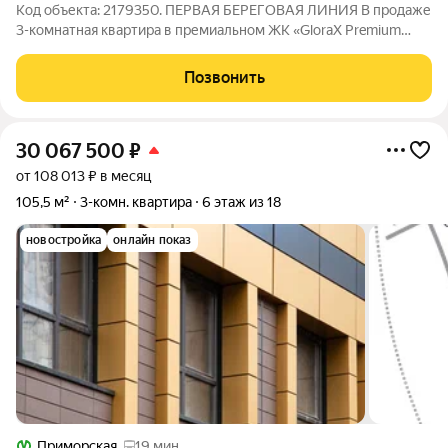
Код объекта: 2179350. ПЕРВАЯ БЕРЕГОВАЯ ЛИНИЯ В продаже
3-комнатная квартира в премиальном ЖК «GloraX Premium
Василеостровский» по адресу ул. Челюскина, д. 10
Расположение: - Первая береговая линия Финского залива -
Позвонить
вид на воду не перекрыть -
30 067 500
₽
от 108 013 ₽ в месяц
105,5 м²
3-комн. квартира
6 этаж из 18
новостройка
онлайн показ
Приморская
19 мин.