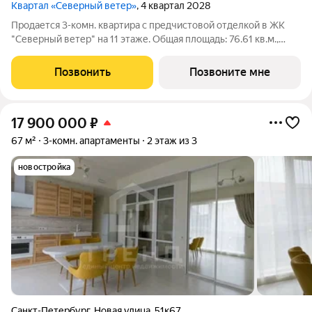
Квартал «Северный ветер»
, 4 квартал 2028
Продается 3-комн. квартира с предчистовой отделкой в ЖК
"Северный ветер" на 11 этаже. Общая площадь: 76.61 кв.м.,
жилая: 30.9 кв.м., площадь просторной кухни-столовой: 20.3
кв.м. Квартира угловая, идеально подойдет любителям
Позвонить
Позвоните мне
тишины и панорамных
17 900 000
₽
67 м²
3-комн. апартаменты
2 этаж из 3
новостройка
Санкт-Петербург
,
Новая улица
,
51к67