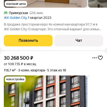
хорошая цена
Приморская
16 мин.
ЖК Golden City
, 1 квартал 2023
В продаже просторная евро 4х-комнатная квартира 97,7 м в
ЖК Golden City. О квартире: Это отличный вариант для семьи
или для тех, кто ценит комфорт, пространство и престижную
локацию у воды. Квартира расположена на 5 этаже 7-этажной
Позвонить
Чат
секции
30 268 500
₽
от 108 735 ₽ в месяц
118,7 м²
3-комн. квартира
5 этаж из 18
новостройка