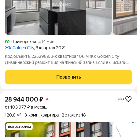
Приморская
14 мин.
ЖК Golden City
, 3 квартал 2021
Код объекта: 2252959. 3-к квартира 106 м ЖК Golden City
Дизайнерский ремонт Вид на Финский залив Если вы искали
квартиру, где каждая деталь действительно продумана, а
пространство используется максимально эффективно вы ее
Позвонить
нашли. Это не просто
28 944 000
₽
от 103 977 ₽ в месяц
120,6 м²
3-комн. квартира
2 этаж из 18
новостройка