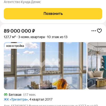
условиям в комплексе Башня Платинум с меньшим
Агентство Кунда Денис
количеством квартир и эффектным небесным мостом до
которого вы спускаетесь на лифте со своего
Позвонить
89 000 000
₽
127,7 м²
3-комн. квартира
10 этаж из 13
новостройка
Беговая
17 мин.
ЖК «Три ветра»
, 4 квартал 2017