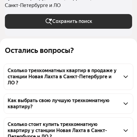
Санкт-Петербурге и ЛО
Сохранить поиск
Остались вопросы?
Сколько трехкомнатных квартир в продаже у
станции Новая Лахта в Санкт-Петербурге и
ЛО ?
На Яндекс Недвижимости в продаже у станции 
Новая Лахта в Санкт-Петербурге и ЛО 151 
Как выбрать свою лучшую трехкомнатную
квартиру?
трехкомнатных квартира, из них 3 объявления от 
собственников, 21 объявление от агентств, 127 
Чтобы купить 3-комнатную квартиру с 
объявлений от застройщиков
панорамными окнами у станции Новая Лахта, 
Сколько стоит купить трехкомнатную
квартиру у станции Новая Лахта в Санкт-
воспользуйтесь тепловой картой для оценки 
Петербурге и ЛО ?