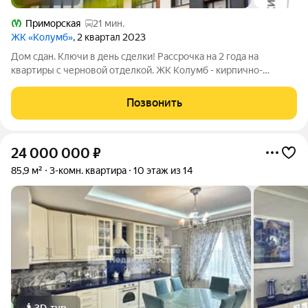
Приморская
21 мин.
ЖК «Колумб»
, 2 квартал 2023
Дом сдан. Ключи в день сделки! Рассрочка на 2 года на
квартиры с черновой отделкой. ЖК Колумб - кирпично-
монолитный дом комфорт-класса+ возведен с применением
технологии навесного вентилируемого фасада. ЖК нa
Позвонить
Вacильeвcкoм островe с закрытым
24 000 000
₽
85,9 м²
3-комн. квартира
10 этаж из 14