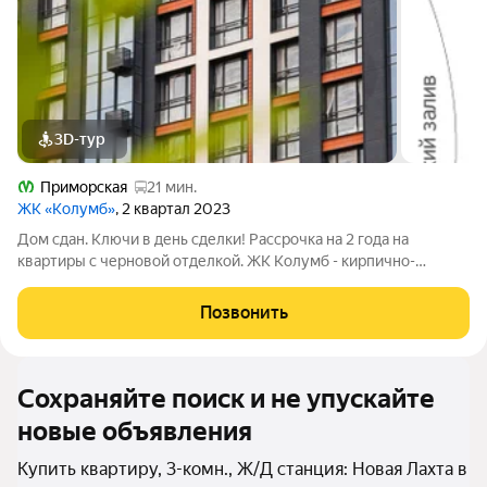
3D-тур
Приморская
21 мин.
ЖК «Колумб»
, 2 квартал 2023
Дом сдан. Ключи в день сделки! Рассрочка на 2 года на
квартиры с черновой отделкой. ЖК Колумб - кирпично-
монолитный дом комфорт-класса+ возведен с применением
технологии навесного вентилируемого фасада. ЖК нa
Позвонить
Вacильeвcкoм островe с закрытым
Сохраняйте поиск и не упускайте
новые объявления
Купить квартиру, 3-комн., Ж/Д станция: Новая Лахта в