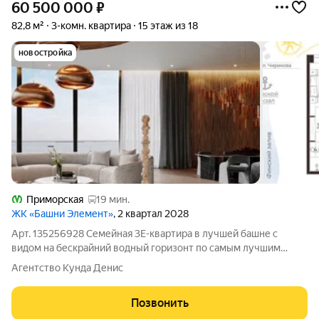
60 500 000
₽
82,8 м²
3-комн. квартира
15 этаж из 18
новостройка
Приморская
19 мин.
ЖК «Башни Элемент»
, 2 квартал 2028
Арт. 135256928 Семейная 3Е-квартира в лучшей башне с
видом на бескрайний водный горизонт по самым лучшим
условиям в комплексе Башня Платинум с меньшим
Агентство Кунда Денис
количеством квартир и эффектным небесным мостом до
которого вы спускаетесь на лифте со своего
Позвонить