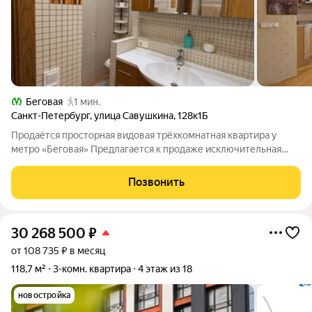
Беговая
1 мин.
Санкт-Петербург
,
улица Савушкина
,
128к1Б
Продаётся просторная видовая трёхкомнатная квартира у
метро «Беговая» Предлагается к продаже исключительная
трёхкомнатная квартира на высоком этаже с панорамными
видами на Финский залив и парк. Это предложение для тех, кто
Позвонить
ищет не «картинку», а
30 268 500
₽
от 108 735 ₽ в месяц
118,7 м²
3-комн. квартира
4 этаж из 18
новостройка