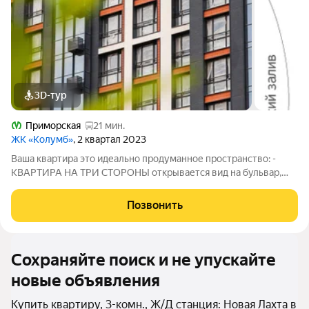
3D-тур
Приморская
21 мин.
ЖК «Колумб»
, 2 квартал 2023
Ваша квартира это идеально продуманное пространство: -
КВАРТИРА НА ТРИ СТОРОНЫ открывается вид на бульвар,
двор и перспективу бульвара. - ТРИ ОКНА В КУХНЕ-
ГОСТИНОЙ многократно усиливают ощущение простора. -
Позвонить
ПАНОРАМНЫЕ ОКНА В ПОЛ максимальное
Сохраняйте поиск и не упускайте
новые объявления
Купить квартиру, 3-комн., Ж/Д станция: Новая Лахта в