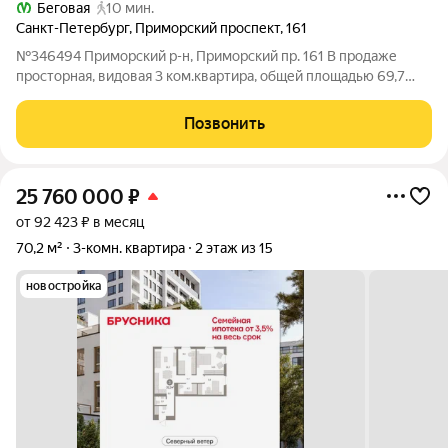
Беговая
10 мин.
Санкт-Петербург
,
Приморский проспект
,
161
№346494 Приморский р-н, Приморский пр. 161 В продаже
просторная, видовая 3 ком.квартира, общей площадью 69,7
кв.м. Из окна спальни открывается захватывающая панорама -
водная гладь Финского залива и башня Лахта-центр - самая
Позвонить
высокая башня в Европе.
25 760 000
₽
от 92 423 ₽ в месяц
70,2 м²
3-комн. квартира
2 этаж из 15
новостройка