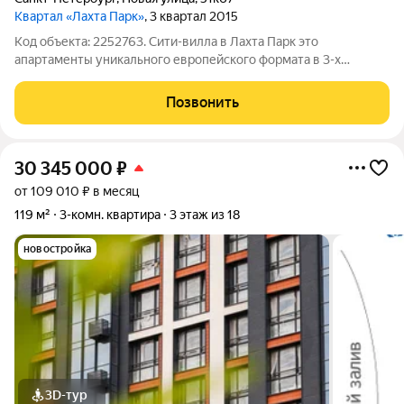
Квартал «Лахта Парк»
, 3 квартал 2015
Код объекта: 2252763. Сити-вилла в Лахта Парк это
апартаменты уникального европейского формата в 3-х
этажном доме на 3-4 семьи. Вы покупаете загородную жизнь в
городе. Огороженная круглосуточно охраняемая территория.
Позвонить
Светлая, стильная и удобная
30 345 000
₽
от 109 010 ₽ в месяц
119 м²
3-комн. квартира
3 этаж из 18
новостройка
3D-тур