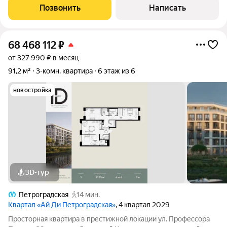
две спальни, детскую и три современных санузла, что делает
Позвонить
Написать
эту квартиру особенно
68 468 112
₽
от 327 990 ₽ в месяц
91,2 м²
3-комн. квартира
6 этаж из 6
новостройка
3D-тур
Петроградская
14 мин.
Квартал «Ай Ди Петроградская»
, 4 квартал 2029
Просторная квартира в престижной локации ул. Профессора