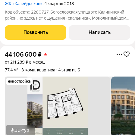
ЖК «Калейдоскоп»
, 4 квартал 2018
Код объекта: 2260727. Богословская улица это Калининский
район, но здесь нет ощущения «спальника». Монолитный дом
2018 года, 16 этажей. Ваша квартира на верхнем тишина, свет и
пространство, которое хочется сохранить. Окна выходят во
Позвонить
Написать
двор, поэтому
44 106 600
₽
от 211 289 ₽ в месяц
77,4 м²
3-комн. квартира
4 этаж из 6
новостройка
3D-тур