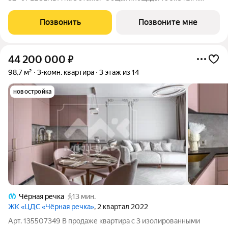
-Жилая: 40.43 кв.м. -Площадь просторной кухни-столовой:
33.48 кв.м. -Высота потолков 2.7 м. Квартира - распашонка,
Позвонить
Позвоните мне
очень светлая, без
44 200 000
₽
98,7 м²
3-комн. квартира
3 этаж из 14
новостройка
Чёрная речка
13 мин.
ЖК «ЦДС «Чёрная речка»
, 2 квартал 2022
Арт. 135507349 В продаже квартира с 3 изолированными