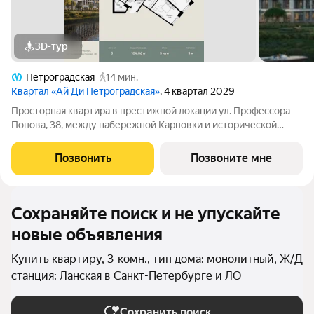
3D-тур
Петроградская
14 мин.
Квартал «Ай Ди Петроградская»
, 4 квартал 2029
Просторная квартира в престижной локации ул. Профессора
Попова, 38, между набережной Карповки и исторической
застройкой Петроградской стороны. Из окон открываются
виды на Иоанновский монастырь и реку Карповку. В пешей
Позвонить
Позвоните мне
доступности метро
Сохраняйте поиск и не упускайте
новые объявления
Купить квартиру, 3-комн., тип дома: монолитный, Ж/Д
станция: Ланская в Санкт-Петербурге и ЛО
Сохранить поиск