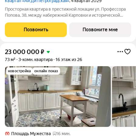
Квартал «Ай Ди Петроградская»
, 4 квартал 2029
Просторная квартира в престижной локации ул. Профессора
Попова, 38, между набережной Карповки и исторической
застройкой Петроградской стороны. Из окон открываются
виды на Иоанновский монастырь и реку Карповку. В пешей
Позвонить
Позвоните мне
доступности метро
23 000 000
₽
73 м²
3-комн. квартира
16 этаж из 26
новостройка
онлайн показ
Площадь Мужества
16 мин.