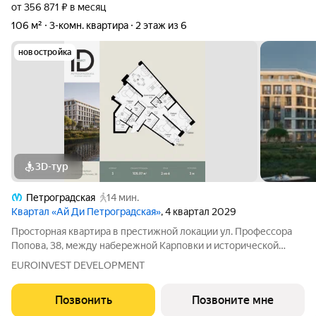
от 356 871 ₽ в месяц
106 м²
3-комн. квартира
2 этаж из 6
новостройка
3D-тур
Петроградская
14 мин.
Квартал «Ай Ди Петроградская»
, 4 квартал 2029
Просторная квартира в престижной локации ул. Профессора
Попова, 38, между набережной Карповки и исторической
застройкой Петроградской стороны. Из окон открываются
EUROINVEST DEVELOPMENT
виды на Иоанновский монастырь и реку Карповку. В пешей
доступности метро
Позвонить
Позвоните мне