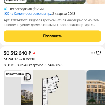
хорошая цена
Петроградская
12 мин.
ЖК на Каменноостровском пр.
, 2 квартал 2013
Арт. 138948609 Видовая трехкомнатная квартира с ремонтом
в новом клубном доме! 3 спальни! Просторная квартира с
изолированной планировкой, общая площадь 143,7 кв.м. Кухня-
гостиная 60 кв.м с панорамным остеклением смотрит на три
Позвонить
стороны света, два
50 512 640
₽
от 241 976 ₽ в месяц
85,8 м²
3-комн. квартира
5 этаж из 6
новостройка