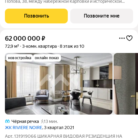
Попова, 38, между набережной Карповки и исторической
застройкой Петроградской стороны. Из окон открываются
виды на Иоанновский монастырь и реку Карповку. В пешей
Позвонить
Позвоните мне
доступности метро
62 000 000
₽
72,9 м²
3-комн. квартира
8 этаж из 10
новостройка
онлайн показ
Чёрная речка
13 мин.
ЖК RIVIERE NOIRE
, 3 квартал 2021
Арт. 131919066 ШИКАРНАЯ ВИДОВАЯ РЕЗИДЕНЦИЯ НА