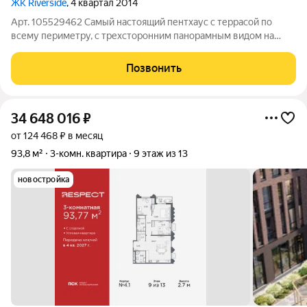
ЖК Riverside
, 4 квартал 2014
Арт. 105529462 Самый настоящий пентхаус с террасой по
всему периметру, с трехсторонним панорамным видом на
город и воду, расположенный на последнем 20 этаже в жилом
комплексе Riverside. Выше только небо! Центром внимания в
Позвонить
этом пентхаусе, бесспорно,
34 648 016
₽
от 124 468 ₽ в месяц
93,8 м²
3-комн. квартира
9 этаж из 13
новостройка