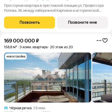
Просторная квартира в престижной локации ул. Профессора
Попова, 38, между набережной Карповки и исторической
застройкой Петроградской стороны. Из окон открываются
виды на Иоанновский монастырь и реку Карповку. В пешей
Позвонить
Позвоните мне
доступности метро
169 000 000
₽
158,8 м²
3-комн. квартира
20 этаж из 20
новостройка
Чёрная речка
9 мин.