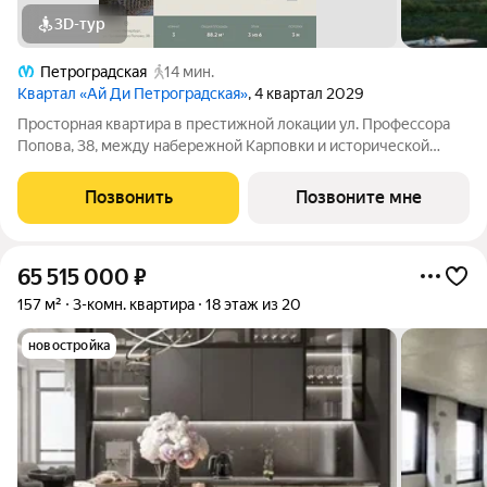
3D-тур
Петроградская
14 мин.
Квартал «Ай Ди Петроградская»
, 4 квартал 2029
Просторная квартира в престижной локации ул. Профессора
Попова, 38, между набережной Карповки и исторической
застройкой Петроградской стороны. Из окон открываются
виды на Иоанновский монастырь и реку Карповку. В пешей
Позвонить
Позвоните мне
доступности метро
65 515 000
₽
157 м²
3-комн. квартира
18 этаж из 20
новостройка