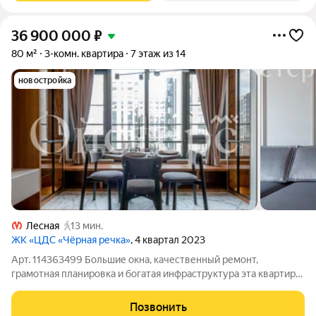
36 900 000
₽
80 м²
3-комн. квартира
7 этаж из 14
новостройка
Лесная
13 мин.
ЖК «ЦДС «Чёрная речка»
, 4 квартал 2023
Арт. 114363499 Большие окна, качественный ремонт,
грамотная планировка и богатая инфраструктура эта квартира
станет идеальным решением для тех, кто хочет переехать в
готовый дом и сразу начать наслаждаться комфортной жизнью
Позвонить