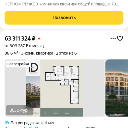
ЧЕРНОЙ РЕЧКЕ 3-комнатная квартира общей площадью 73
кв.м, расположена на комфортном 8 этаже жилого комплекса
Ривьер Нуар. Две уютные изолированные спальни размером
Позвонить
10 и 12 кв.м. идеально подойдут для
63 311 324
₽
от 303 287 ₽ в месяц
86,6 м²
3-комн. квартира
2 этаж из 6
новостройка
3D-тур
Петроградская
14 мин.