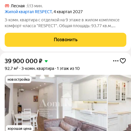
Лесная
13 мин.
Жилой квартал RESPECT
, 4 квартал 2027
3-комн. квартира с отделкой на 9 этаже в жилом комплексе
комфорт-класса "RESPECT". Общая площадь: 93.77 кв.м.,
жилые комнаты 13.89, 12.13 и 11.93 кв.м., площадь просторной
кухни-столовой: 29.57 кв.м. Квартира угловая, окна
Позвонить
oбecпeчивaют paвнoмepнoe
39 900 000
₽
92,7 м²
3-комн. квартира
1 этаж из 10
новостройка
хорошая цена