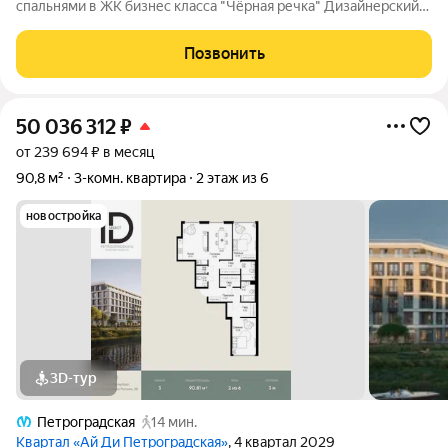
спальнями в ЖК бизнес класса "Чёрная речка" Дизайнерский
ремонт без амортизации. Квартира, в которой хочется
остаться с первой минуты. Пудровая палитра, гипсовые
Позвонить
молдинги на заказ, английская
50 036 312
₽
от 239 694 ₽ в месяц
90,8 м²
3-комн. квартира
2 этаж из 6
новостройка
3D-тур
Петроградская
14 мин.
Квартал «Ай Ди Петроградская»
, 4 квартал 2029