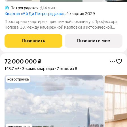
Петроградская
14 мин.
Квартал «Ай Ди Петроградская»
, 4 квартал 2029
Просторная квартира в престижной локации ул. Профессора
Попова, 38, между набережной Карповки и исторической
застройкой Петроградской стороны. Из окон открываются
виды на Иоанновский монастырь и реку Карповку. В пешей
Позвонить
Позвоните мне
доступности метро
72 000 000
₽
143,7 м²
3-комн. квартира
7 этаж из 8
новостройка