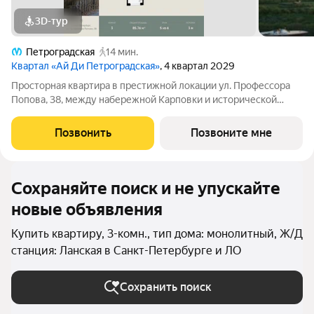
3D-тур
Петроградская
14 мин.
Квартал «Ай Ди Петроградская»
, 4 квартал 2029
Просторная квартира в престижной локации ул. Профессора
Попова, 38, между набережной Карповки и исторической
застройкой Петроградской стороны. Из окон открываются
виды на Иоанновский монастырь и реку Карповку. В пешей
Позвонить
Позвоните мне
доступности метро
Сохраняйте поиск и не упускайте
новые объявления
Купить квартиру, 3-комн., тип дома: монолитный, Ж/Д
станция: Ланская в Санкт-Петербурге и ЛО
Сохранить поиск