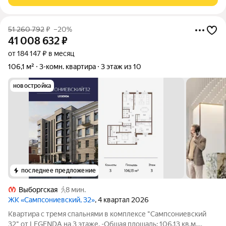
в престижном районе.
51 260 792
₽
–20%
41 008 632
₽
от 184 147 ₽ в месяц
106,1 м²
3-комн. квартира
3 этаж из 10
новостройка
последнее предложение
Выборгская
8 мин.
ЖК «Сампсониевский, 32»
, 4 квартал 2026
Квартира с тремя спальнями в комплексе "Сампсониевский
32" от LEGENDA на 3 этаже. -Общая площадь: 106.13 кв.м.