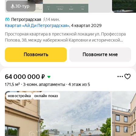
3D-тур
Петроградская
14 мин.
Квартал «Ай Ди Петроградская»
, 4 квартал 2029
Просторная квартира в престижной локации ул. Профессора
Попова, 38, между набережной Карповки и исторической
застройкой Петроградской стороны. Из окон открываются
виды на Иоанновский монастырь и реку Карповку. В пешей
Позвонить
Позвоните мне
доступности метро
64 000 000
₽
171,5 м²
3-комн. апартаменты
4 этаж из 5
новостройка
онлайн показ