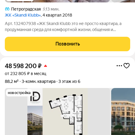
Петроградская
13 мин.
ЖК «Skandi Klubb»
, 4 квартал 2018
Арт. 132407938 «ЖК Skandi Klubb это не просто квартира, а
продуманная среда для комфортной жизни, общения и
отдыха.» Квартира в сердце Петербурга ЖК Skandi Klubb,
Петроградская сторона Просторная, стильная и полностью
Позвонить
укомплектованная квартира в
48 598 200
₽
от 232 805 ₽ в месяц
88,2 м²
3-комн. квартира
3 этаж из 6
новостройка