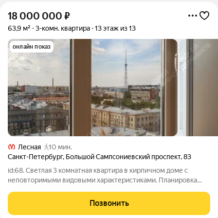
18 000 000
₽
63,9 м²
3-комн. квартира
13 этаж из 13
онлайн показ
Лесная
10 мин.
Санкт-Петербург
,
Большой Сампсониевский проспект
,
83
id:68. Светлая 3 комнатная квартира в кирпичном доме с
неповторимыми видовыми характеристиками. Планировка
квартиры идеально подходит для семей с детьми, большая
гостиная (20 кв.м.) с выходом на остекленную лоджию, две
Позвонить
раздельные спальни (по 11,5