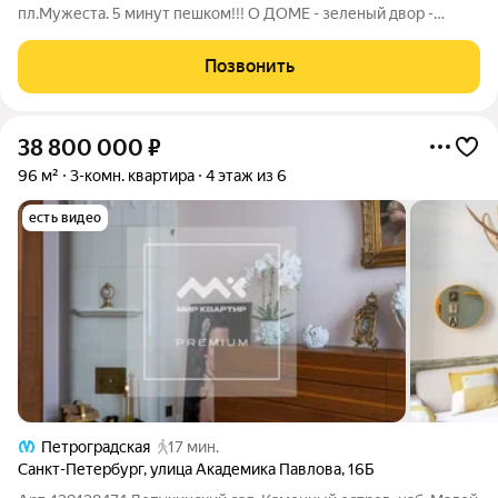
пл.Мужеста. 5 минут пешком!!! О ДОМЕ - зеленый двор -
остановка возле дома - большие окна - ухоженная парадная -
новые трубы по стояку О КВАРТИРЕ - просторная кухня -
Позвонить
раздельный санузел -
38 800 000
₽
96 м²
3-комн. квартира
4 этаж из 6
есть видео
Петроградская
17 мин.
Санкт-Петербург
,
улица Академика Павлова
,
16Б