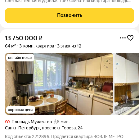
Светлая, тёплая и удобная трехкомнатная квартира площадью
73 м. Окна выходят на детскую площадку (ю-з сторона).
Высокий 13 этаж позволяет любоваться закатами и "Лахта-
Позвонить
центром", дает ощущение
13 750 000
₽
64 м²
3-комн. квартира
3 этаж из 12
онлайн показ
хорошая цена
Площадь Мужества
6 мин.
Санкт-Петербург
,
проспект Тореза
,
24
Код объекта: 2212896. Продается квартира ВОЗЛЕ МЕТРО