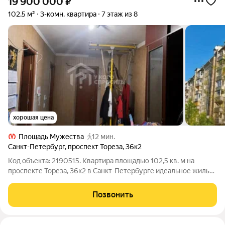
19 900 000
₽
102,5 м²
3-комн. квартира
7 этаж из 8
хорошая цена
Площадь Мужества
12 мин.
Санкт-Петербург
,
проспект Тореза
,
36к2
Код объекта: 2190515. Квартира площадью 102,5 кв. м на
проспекте Тореза, 36к2 в Санкт-Петербурге идеальное жильё
для большой семьи или тех, кто ценит простор и комфорт. Эта
трёхкомнатная квартира на седьмом этаже восьмиэтажного
Позвонить
кирпичного дома 1966