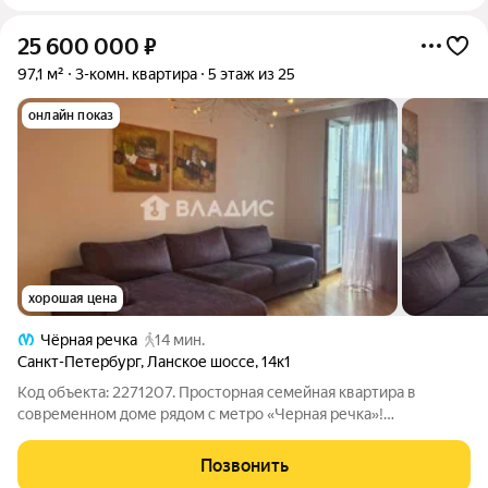
25 600 000
₽
97,1 м²
3-комн. квартира
5 этаж из 25
онлайн показ
хорошая цена
Чёрная речка
14 мин.
Санкт-Петербург
,
Ланское шоссе
,
14к1
Код объекта: 2271207. Просторная семейная квартира в
современном доме рядом с метро «Черная речка»!
Продуманная планировка, качественный дом и развитая
инфраструктура создают комфортные условия для жизни
Позвонить
семьи с детьми и ценящих удобство деловых