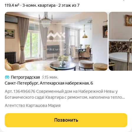
119,4 м²
3-комн. квартира
2 этаж из 7
Петроградская
15 мин.
Санкт-Петербург
,
Аптекарская набережная
,
6
Арт. 136496676 Современный дом на Набережной Невы у
Ботанического сада! Квартира с ремонтом, наполнена теплом
и уютом для Вашей красивой жизни, где есть место для
Агентство Карташова Мария
уединения на Петроградском острове. Дом современный
2007 года, камерный, со своей
Позвонить