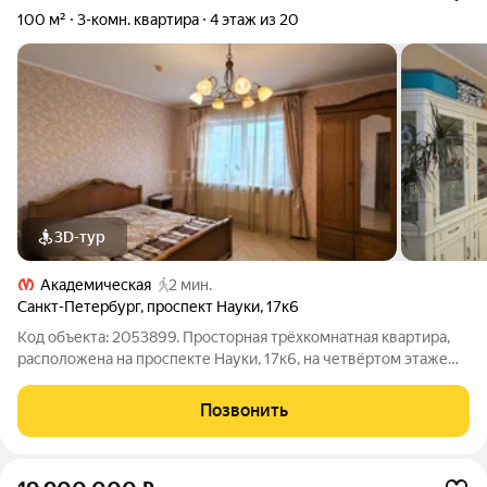
100 м²
3-комн. квартира
4 этаж из 20
3D-тур
Академическая
2 мин.
Санкт-Петербург
,
проспект Науки
,
17к6
Код объекта: 2053899. Просторная трёхкомнатная квартира,
расположена на проспекте Науки, 17к6, на четвёртом этаже
двадцатиэтажного кирпично-монолитного дома 2007 г.
постройки! Общая площадь квартиры -100 кв. м, - жилая
Позвонить
площадь -61 кв. м, -кухня - 17