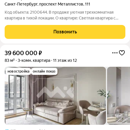
Санкт-Петербург
,
проспект Металлистов
,
111
Код объекта: 2100644. В продаже уютная трехкомнатная
квартира в тихой локации. О квартире: Светлая квартира с
ремонтом, с Эркером и полным комплектом мебели и техники
остается новым владельца. Благодаря узаконенной
Позвонить
перепланировке пространство между
39 600 000
₽
83 м²
3-комн. квартира
11 этаж из 12
новостройка
онлайн показ