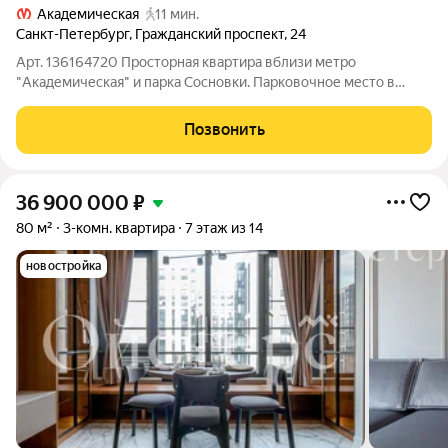
Академическая
11 мин.
Санкт-Петербург
,
Гражданский проспект
,
24
Арт. 136164720 Просторная квартира вблизи метро
"Академическая" и парка Сосновки. Парковочное место в
подземном паркинге входит в цену квартиры! Кирпичный
качественный дом 2003 г. п. с подземным паркингом.
Позвонить
Квартира на 12 этаже, общая площадь 143
36 900 000
₽
80 м²
3-комн. квартира
7 этаж из 14
новостройка