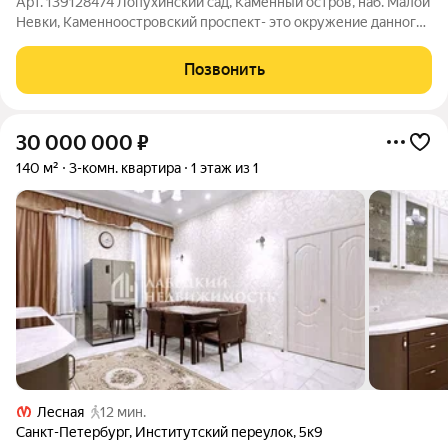
Арт. 139128474 Лопухинский сад, Каменный остров, наб. Малой
Невки, Каменноостровский проспект- это окружение данного
объекта. В 1911 г.п, архитекторы Яковлев и Заозерский возвели
в самом конце Каменноостровского проспекта
Позвонить
монументальный красивый
30 000 000
₽
140 м²
3-комн. квартира
1 этаж из 1
Лесная
12 мин.
Санкт-Петербург
,
Институтский переулок
,
5к9