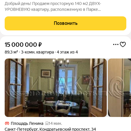
Добрый день! Продаем просторную 140 м2 ДВУХ-
УРОВНЕВУЮ квартиру, расположенную в Парке
Лесотехнической академии. Дом с закрытой территорией,
шлагбаумом и парковочным местом, парадная на 2 квартиры, к
Позвонить
квартире прилагается палисадник, а квартира
15 000 000
₽
89,3 м²
3-комн. квартира
4 этаж из 4
Площадь Ленина
14 мин.
Санкт-Петербург
,
Кондратьевский проспект
,
34