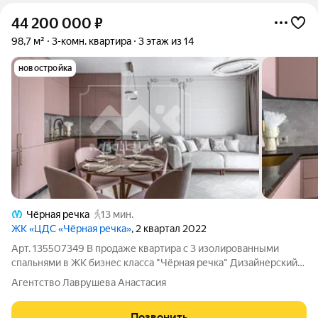
44 200 000
₽
98,7 м²
3-комн. квартира
3 этаж из 14
новостройка
Чёрная речка
13 мин.
ЖК «ЦДС «Чёрная речка»
, 2 квартал 2022
Арт. 135507349 В продаже квартира с 3 изолированными
спальнями в ЖК бизнес класса "Чёрная речка" Дизайнерский
ремонт без амортизации. Квартира, в которой хочется
Агентство Лаврушева Анастасия
остаться с первой минуты. Пудровая палитра, гипсовые
молдинги на заказ, английская
Позвонить