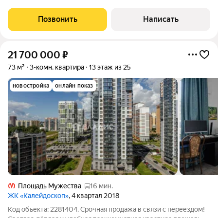
пространство, которое хочется сохранить. Окна выходят во
двор, поэтому
Позвонить
Написать
21 700 000
₽
73 м²
3-комн. квартира
13 этаж из 25
новостройка
онлайн показ
Площадь Мужества
16 мин.
ЖК «Калейдоскоп»
, 4 квартал 2018
Код объекта: 2281404. Срочная продажа в связи с переездом!