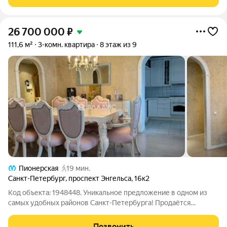
просторная и светлая квартира в
26 700 000
₽
111,6 м²
3-комн. квартира
8 этаж из 9
Пионерская
19 мин.
Санкт-Петербург
,
проспект Энгельса
,
16к2
Код объекта: 1948448. Уникальное предложение в одном из
самых удобных районов Санкт-Петербурга! Продаётся
трёхкомнатная квартира площадью 111,6 кв. м на проспекте
Энгельса, 16к2. Эта просторная квартира с дизайнерским
Позвонить