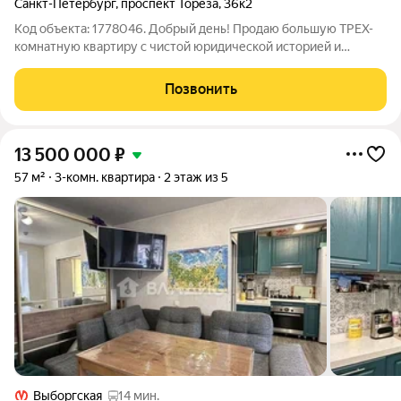
Санкт-Петербург
,
проспект Тореза
,
36к2
Код объекта: 1778046. Добрый день! Продаю большую ТРЕХ-
комнатную квартиру с чистой юридической историей и
комфортной планировкой. Продажа БЕЗ КОМИССИИ !
Описание соответствует действительности. ПРО
Позвонить
ДОКУМЕНТЫ: ОДИН собственник, приобрел квартиру по
13 500 000
₽
57 м²
3-комн. квартира
2 этаж из 5
Выборгская
14 мин.