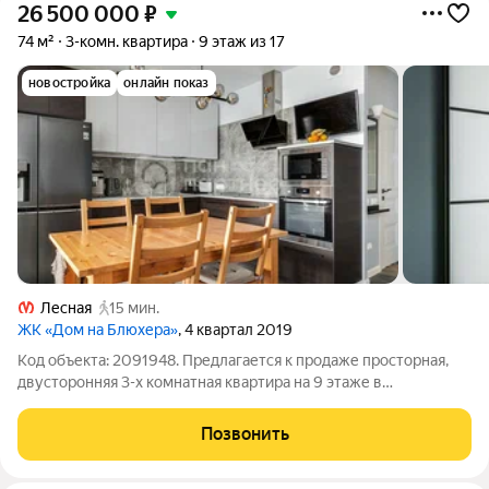
26 500 000
₽
74 м²
3-комн. квартира
9 этаж из 17
новостройка
онлайн показ
Лесная
15 мин.
ЖК «Дом на Блюхера»
, 4 квартал 2019
Код объекта: 2091948. Предлагается к продаже просторная,
двусторонняя 3-х комнатная квартира на 9 этаже в
современном ЖК "Дом на Блюхера". ЖК "Дом на Блюхера" -
это комфортабельный жилой комплекс с высоким рейтингом,
Позвонить
дом современной постройки.