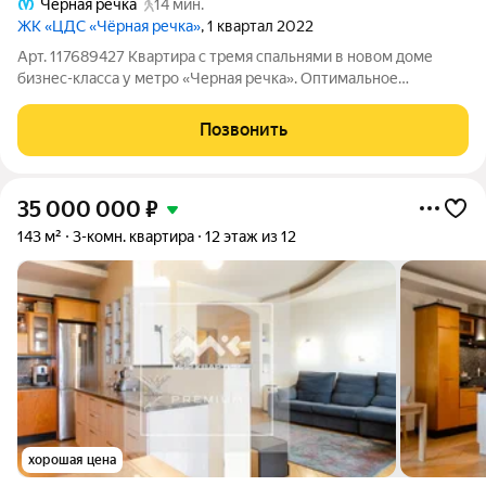
Чёрная речка
14 мин.
ЖК «ЦДС «Чёрная речка»
, 1 квартал 2022
Арт. 117689427 Квартира с тремя спальнями в новом доме
бизнес-класса у метро «Черная речка». Оптимальное
соотношение площади, количества комнат, уровня ремонта и
локации! Основные характеристики квартиры: Общая площадь
Позвонить
83 м2 Кухня-гостиная 26,3 м2
35 000 000
₽
143 м²
3-комн. квартира
12 этаж из 12
хорошая цена