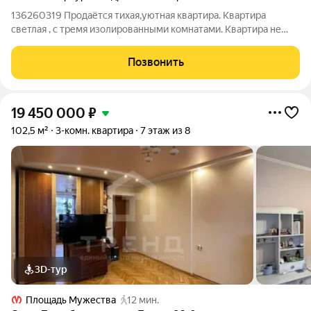
136260319 Продаётся тихая,уютная квартира. Квартира
светлая , с тремя изолированными комнатами. Квартира не
требует существенных вложений. Дом постройки 1917 года,
капитальный ремонт был сделан. Во дворе всегда можно
Позвонить
найти место для парковки
19 450 000
₽
102,5 м²
3-комн. квартира
7 этаж из 8
3D-тур
Площадь Мужества
12 мин.