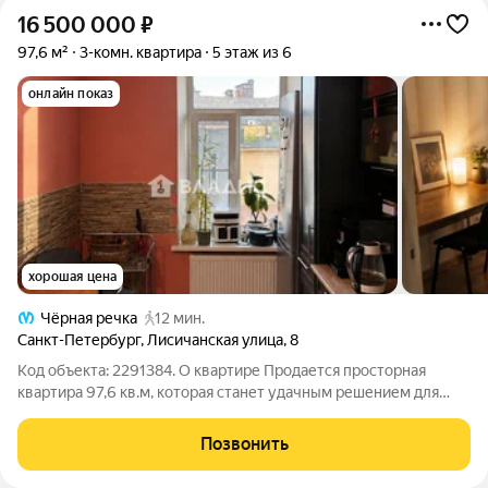
16 500 000
₽
97,6 м²
3-комн. квартира
5 этаж из 6
онлайн показ
хорошая цена
Чёрная речка
12 мин.
Санкт-Петербург
,
Лисичанская улица
,
8
Код объекта: 2291384. О квартире Продается просторная
квартира 97,6 кв.м, которая станет удачным решением для
большой семьи или для тех, кому важно иметь несколько
отдельных комнат. Планировка позволяет каждому члену
Позвонить
семьи организовать собственное