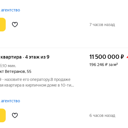
 качественным ремонтом в тихом зелёном
тира с удобной двусторонней
 агентство
7 часов назад
11 500 000
₽
я квартира · 4 этаж из 9
196 246 ₽ за м²
10 мин.
кт Ветеранов
,
55
 - назовите его оператору.В продаже
я квартира в кирпичном доме в 10-ти
ект Ветеранов. Дом ЖСК, закрытая
с охраной и видеонаблюдением,
 агентство
6 часов назад