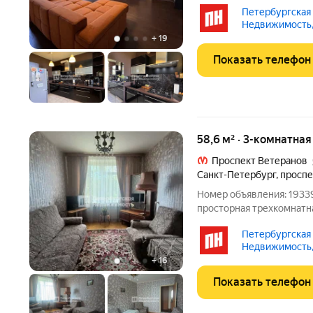
3-комнатная квартира с
Петербургская
районе. О квартире Квар
Недвижимость,
планировкой
+
19
Показать телефон
58,6 м² · 3-комнатна
Проспект Ветеранов
Санкт-Петербург
,
проспе
Номер объявления: 19339
просторная трехкомнатна
минутах от метро Просп
Петербургская
придомовая территория 
Недвижимость,
оборудованная детская
+
16
Показать телефон