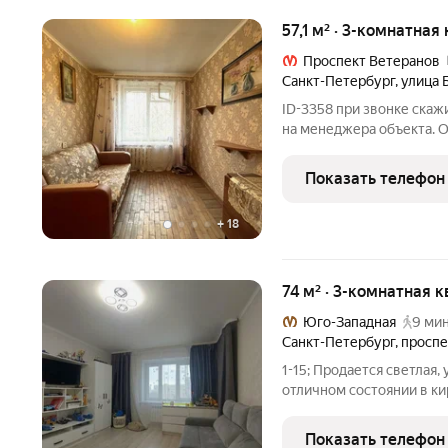
57,1 м² · 3-комнатная
Проспект Ветеранов
Санкт-Петербург
,
улица 
ID-3358 при звонке скаж
на менеджера объекта. О 
Квартира с удачной прав
двор и на улицу. Квартир
Показать телефон
+
18
74 м² · 3-комнатная к
Юго-Западная
9 мин
Санкт-Петербург
,
проспе
1-15; Продается светлая,
отличном состоянии в ки
Просторные изолированн
двусторонняя красивый 
Показать телефон