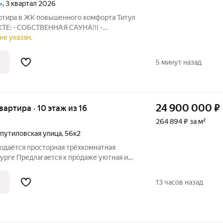
»
, 3 квартал 2026
артира в ЖК повышенного комфорта Титул
ТЕ: - СОБСТВЕННАЯ САУНА!!! -
ов!! - Окна выходят на две стороны!! -
не указан.
го качества!!! На фотографиях показан
5 минут назад
24 900 000
₽
квартира · 10 этаж из 16
264 894 ₽ за м²
путиловская улица
,
56к2
родаётся просторная трёхкомнатная
урге Предлагается к продаже уютная и
вартира на Краснопутиловской улице, д.
ьно подойдёт для семей с детьми, ищущих
13 часов назад