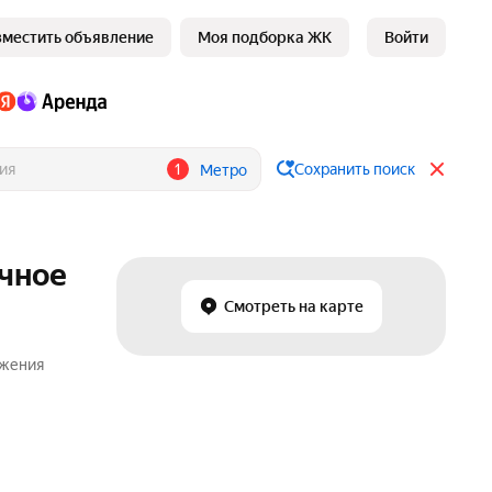
зместить объявление
Моя подборка ЖК
Войти
1
Сохранить поиск
Метро
ачное
Смотреть на карте
ожения