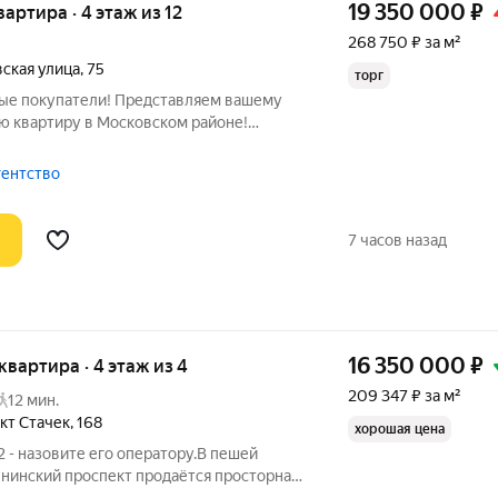
19 350 000
₽
вартира · 4 этаж из 12
268 750 ₽ за м²
ская улица
,
75
торг
ые покупатели! Представляем вашему
 квартиру в Московском районе!
я ,10 минут от метро Московская! В 7
родов-Героев с прудами, где можно
гентство
7 часов назад
16 350 000
₽
 квартира · 4 этаж из 4
209 347 ₽ за м²
12 мин.
кт Стачек
,
168
хорошая цена
 - назовите его оператору.В пешей
енинский проспект продаётся просторная