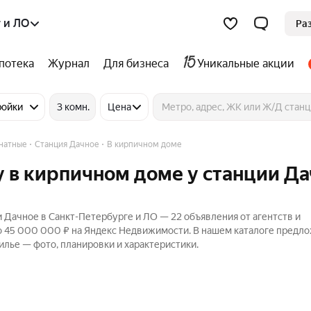
 и ЛО
Ра
потека
Журнал
Для бизнеса
Уникальные акции
ройки
3 комн.
Цена
натные
Станция Дачное
В кирпичном доме
 в кирпичном доме у станции Д
 Дачное в Санкт-Петербурге и ЛО — 22 объявления от агентств и
до 45 000 000 ₽ на Яндекс Недвижимости. В нашем каталоге предл
илье — фото, планировки и характеристики.