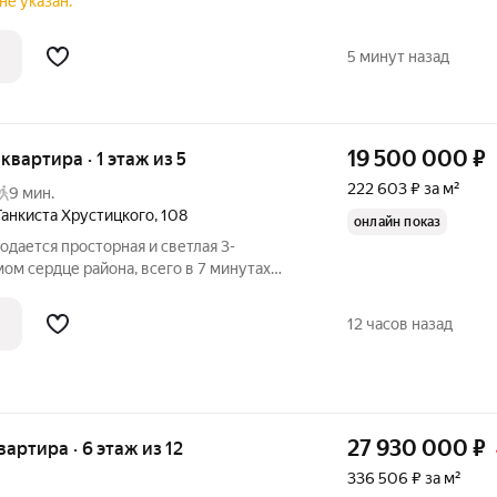
тографиях показан пример такой
не указан.
АЯ САУНА в ванной комнате!!! +
! +
5 минут назад
19 500 000
₽
 квартира · 1 этаж из 5
222 603 ₽ за м²
9 мин.
Танкиста Хрустицкого
,
108
онлайн показ
одается просторная и светлая 3-
мом сердце района, всего в 7 минутах
кт Ветеранов! Общая площадь квартиры
 она идеально подходит для большой
12 часов назад
27 930 000
₽
квартира · 6 этаж из 12
336 506 ₽ за м²