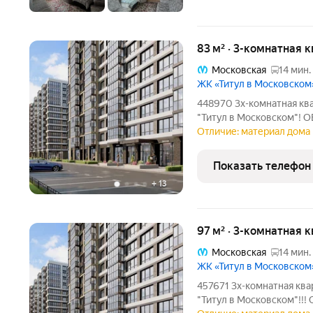
83 м² · 3-комнатная 
Московская
14 мин.
ЖК «Титул в Московском
448970 3х-комнатная кв
"Титул в Московском"! 
гостинной!!! - Просторна
Отличие: материал дома 
стороны! - Чистовая отд
показан пример
Показать телефон
+
13
97 м² · 3-комнатная 
Московская
14 мин.
ЖК «Титул в Московском
457671 3х-комнатная к
"Титул в Московском"!!