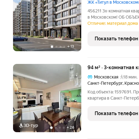
ЖК «Титул в Московском
456211 3х-комнатная кв
в Московском! ОБ ОБЪЕК
Просторная кухня 18 метр
Отличие: материал дома 
Чистовая отделка высоко
пример отделки
Показать телефон
+
13
94 м² · 3-комнатная 
Московская
18 мин.
Санкт-Петербург
,
Красно
Код объекта: 1597691. П
квартира в Санкт-Петерб
светлая трёхкомнатная к
56к2. Этот объект идеал
Показать телефон
комфорт
3D-тур
+
26