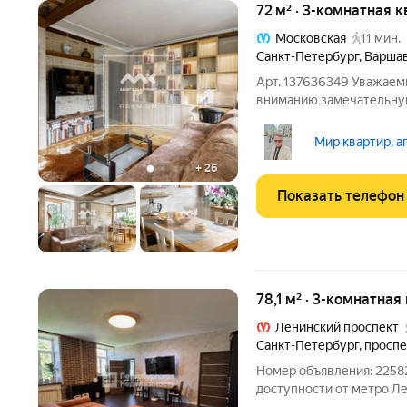
72 м² · 3-комнатная к
Московская
11 мин.
Санкт-Петербург
,
Варшав
Арт. 137636349 Уважаем
вниманию замечательную
Локация: Отличная локаци
минутах зеленый парк Го
Мир квартир, а
гулять с семьей,
+
26
Показать телефон
78,1 м² · 3-комнатная
Ленинский проспект
Санкт-Петербург
,
проспе
Номер объявления: 22582
доступности от метро Л