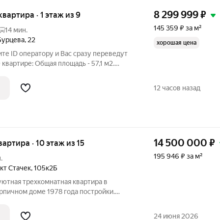
8 299 999
₽
 квартира · 1 этаж из 9
145 359 ₽ за м²
14 мин.
Бурцева
,
22
хорошая цена
ите ID оператору и Вас сразу переведут
квартире: Общая площадь - 57,1 м2.
ильной планировкой - окна выходят во
а требует ремонта. Балкона нет. О доме и
12 часов назад
14 500 000
₽
вартира · 10 этаж из 15
195 946 ₽ за м²
.
кт Стачек
,
105к2Б
 уютная трехкомнатная квартира в
рпичном доме 1978 года постройки.
ые комнаты, много света. Квартира
вид. Современный ремонт выполнен в
24 июня 2026