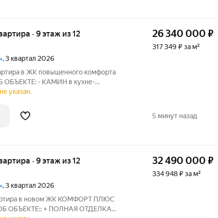
26 340 000
₽
квартира · 9 этаж из 12
317 349 ₽ за м²
»
, 3 квартал 2026
артира в ЖК повышенного комфорта
ОБ ОБЪЕКТЕ: - КАМИН в кухне-
я кухня 18 метров - Окна выходят на две
не указан.
елка высокого качества! На фотографиях
5 минут назад
32 490 000
₽
квартира · 9 этаж из 12
334 948 ₽ за м²
»
, 3 квартал 2026
вартира в новом ЖК КОМФОРТ ПЛЮС
! ОБ ОБЪЕКТЕ:: + ПОЛНАЯ ОТДЕЛКА