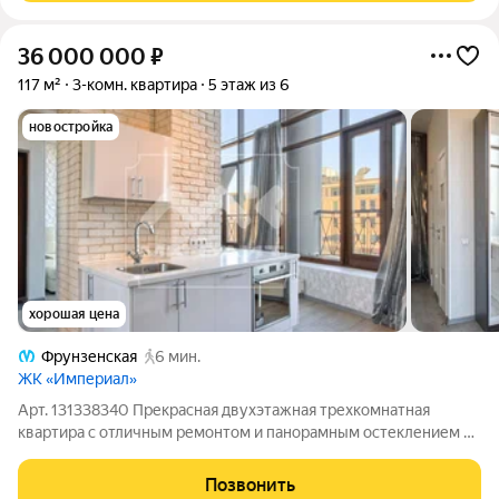
36 000 000
₽
117 м²
3-комн. квартира
5 этаж из 6
новостройка
хорошая цена
Фрунзенская
6 мин.
ЖК «Империал»
Арт. 131338340 Прекрасная двухэтажная трехкомнатная
квартира с отличным ремонтом и панорамным остеклением в
жилом комплексе бизнес-класса "Империал", в тихой
привилегированной башне, где всего 6 этажей и 10 квартир.
Позвонить