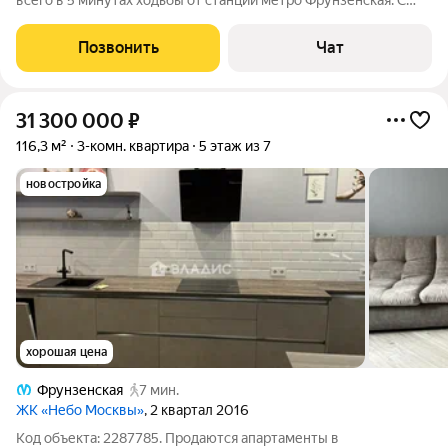
всего в 5 минутах ходьбы от станции метро Фрунзенская. С
парковочным местом в закрытом дворе. Площадь квартиры
75,6 кв.м. Находится в отличном состоянии, готова для
Позвонить
Чат
комфортного проживания.
31 300 000
₽
116,3 м²
3-комн. квартира
5 этаж из 7
новостройка
хорошая цена
Фрунзенская
7 мин.
ЖК «Небо Москвы»
, 2 квартал 2016
Код объекта: 2287785. Продаются апартаменты в