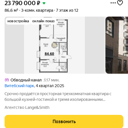
23 790 000
₽
86,6 м²
3-комн. квартира
7 этаж из 12
новостройка
онлайн показ
Обводный канал
17 мин.
Витебский парк
, 4 квартал 2025
Срочно продаётся просторная трехкомнатная квартира с
большой кухней-гостиной и тремя изолированными
комнатами общей площадью 84.6 м2 в новом жилом
Агентство Lange&Smith
комплексе, в зеленом квартале на Лиговском проспекте.
Цельный, обжитый квартал с развитой
Позвонить