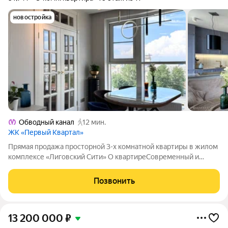
новостройка
Обводный канал
12 мин.
ЖК «Первый Квартал»
Прямая продажа просторной 3-х комнатной квартиры в жилом
комплексе «Лиговский Сити» О квартиреСовременный и
качественный ремонт: выполнен для себя и своей семьи,
сочетающий стиль и практичность. Продуманная планировка:
Позвонить
идеально подойдет для семейных
13 200 000
₽