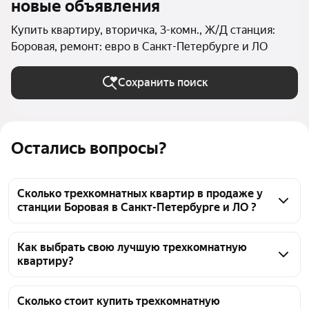
новые объявления
Купить квартиру, вторичка, 3-комн., Ж/Д станция:
Боровая, ремонт: евро в Санкт-Петербурге и ЛО
Сохранить поиск
Остались вопросы?
Сколько трехкомнатных квартир в продаже у
станции Боровая в Санкт-Петербурге и ЛО ?
На Яндекс Недвижимости в продаже у станции 
Боровая в Санкт-Петербурге и ЛО 24 
Как выбрать свою лучшую трехкомнатную
квартиру?
трехкомнатных квартиры, из них 3 объявления от 
собственников, 21 объявление от агентств
Чтобы купить 3-комнатную квартиру с 
евроремонтом во вторичке у станции Боровая, 
Сколько стоит купить трехкомнатную