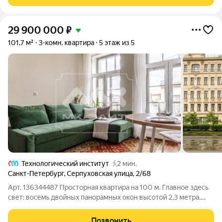
Эксклюзивная для данного жилого
29 900 000
₽
101,7 м²
3-комн. квартира
5 этаж из 5
Технологический институт
2 мин.
Санкт-Петербург
,
Серпуховская улица
,
2/68
Арт. 136344487 Просторная квартира на 100 м. Главное здесь
свет: восемь двойных панорамных окон высотой 2,3 метра.
Уютная кухня 16 м, свежий евроремонт и полностью
обновлённые коммуникации. Напор воды отличный, а
Позвонить