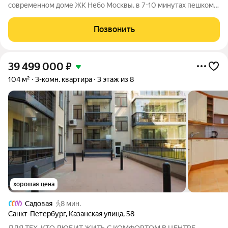
современном доме ЖК Небо Москвы, в 7-10 минутах пешком
от метро Фрунзенская. Общая площадь составляет 116,3 кв. м,
жилая - 57,6 кв. м. Квартира расположена на 5 этаже 7-
Позвонить
этажного монолитного дома,
39 499 000
₽
104 м²
3-комн. квартира
3 этаж из 8
хорошая цена
Садовая
8 мин.
Санкт-Петербург
,
Казанская улица
,
58