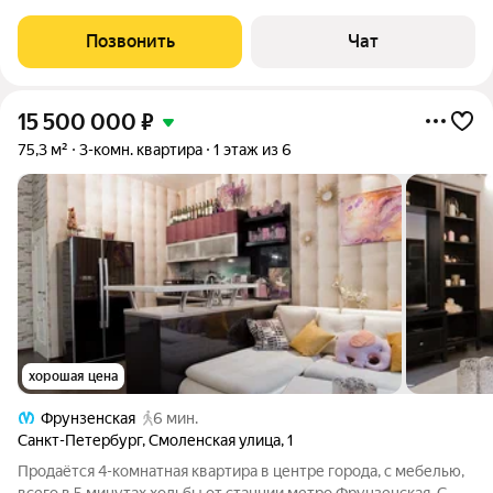
давних (более 5 лет) взрослый собственника (супруги) по дкп.
Никаких проблем и обременений. в данный момент квартира
Позвонить
Чат
перестроена в две
15 500 000
₽
75,3 м²
3-комн. квартира
1 этаж из 6
хорошая цена
Фрунзенская
6 мин.
Санкт-Петербург
,
Смоленская улица
,
1
Продаётся 4-комнатная квартира в центре города, с мебелью,