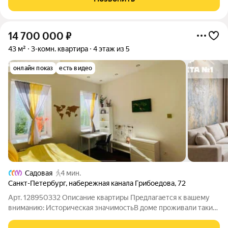
электричество работает без перебоев.
14 700 000
₽
43 м²
3-комн. квартира
4 этаж из 5
онлайн показ
есть видео
Садовая
4 мин.
Санкт-Петербург
,
набережная канала Грибоедова
,
72
Арт. 128950332 Описание квартиры Предлагается к вашему
вниманию: Историческая значимостьВ доме проживали такие
знаменитые люди, как Н.В. Гоголь и В.Ф. Комиссаржевская