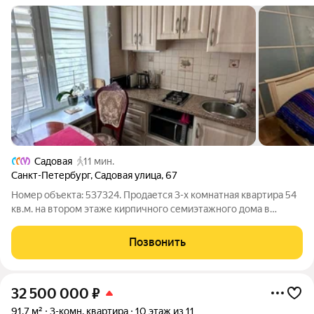
Садовая
11 мин.
Санкт-Петербург
,
Садовая улица
,
67
Номер объекта: 537324. Продается 3-х комнатная квартира 54
кв.м. на втором этаже кирпичного семиэтажного дома в
Адмиралтейском районе. Рядом с домом находятся сразу три
детских сада: №38, №115 и №5 Адмиралтейского района. В
Позвонить
шаговой доступности
32 500 000
₽
91,7 м²
3-комн. квартира
10 этаж из 11