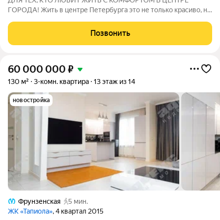
ДЛЯ ТЕХ, КТО ЛЮБИТ ЖИТЬ С КОМФОРТОМ В ЦЕНТРЕ
ГОРОДА! Жить в центре Петербурга это не только красиво, но
еще и очень уютно. Просторная и удобная квартира в доме
бизнес-класса неподалеку от Исаакиевского собора.
Позвонить
Доминантой квартиры является огромная
60 000 000
₽
130 м²
3-комн. квартира
13 этаж из 14
новостройка
Фрунзенская
5 мин.
ЖК «Тапиола»
, 4 квартал 2015