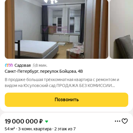
Садовая
8 мин.
Санкт-Петербург
,
переулок Бойцова
,
4В
В продаже большая трёхкомнатная квартира с ремонтом и
видом на Юсуповский сад ПРОДАЖА БЕЗ КОМИССИИ
БЕСПЛАТНОЕ ОДОБРЕНИЕ ИПОТЕКИ ВОЗМОЖЕН ТРЕЙД-ИН
Продажа трёхкомнатной квартиры с ремонтом и видом на
Позвонить
Юсуповский сад Светлая трёхкомнатная квартира с
19 000 000
₽
54 м²
3-комн. квартира
2 этаж из 7