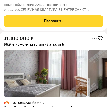
Номер объявления: 22156 - назовите его
оператору.СЕМЕЙНАЯ КВАРТИРА В ЦЕНТРЕ САНКТ-
ПЕТЕРБУРГА Продается квартира в доме комфорт класса ЖК
"Панорама 360" 2014 года постройки. РАСПОЛОЖЕНИЕ: Дом
Позвонить
расположен в престижном Адмиралтейском районе в
эпицентре
31 300 000
₽
96,9 м²
3-комн. квартира
5 этаж из 5
Достоевская
5 мин.