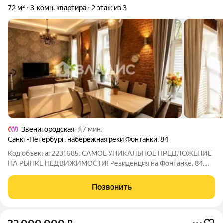
72 м²
3-комн. квартира
2 этаж из 3
Звенигородская
7 мин.
Санкт-Петербург
,
набережная реки Фонтанки
,
84
Код объекта: 2231685. САМОЕ УНИКАЛЬНОЕ ПРЕДЛОЖЕНИЕ
НА РЫНКЕ НЕДВИЖИМОСТИ! Резиденция на Фонтанке, 84.
Капитуляция перед красотой. Есть адреса, которые говорят
сами за себя. Фонтанка, 84 из их числа. Дом, в котором
Позвонить
расположена квартира настоящая