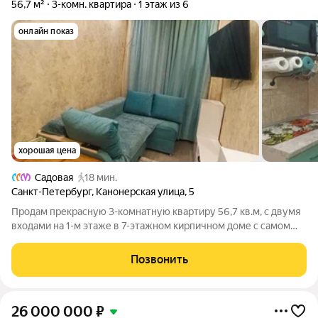
56,7 м²
3-комн. квартира
1 этаж из 6
онлайн показ
хорошая цена
Садовая
18 мин.
Санкт-Петербург
,
Канонерская улица
,
5
Продам прекрасную 3-комнатную квартиру 56,7 кв.м, с двумя
входами на 1-м этаже в 7-этажном кирпичном доме с самом
центре Санкт-Петербурга «Семимостье» на Канонерском
Острове в Адмиралтейском районе. Квартира тёплая, светлая,
Позвонить
чистая после ремонта.
26 000 000
₽