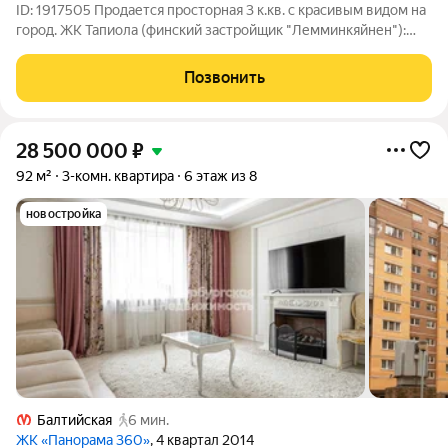
ID: 1917505 Продается просторная 3 к.кв. с красивым видом на
город. ЖК Тапиола (финский застройщик "Лемминкяйнен"):
инженерные системы (механическая вентиляция, газовая
котельная и т.д.), энергоэффективность класса А, лифты Kone,
Позвонить
умный дом,
28 500 000
₽
92 м²
3-комн. квартира
6 этаж из 8
новостройка
Балтийская
6 мин.
ЖК «Панорама 360»
, 4 квартал 2014