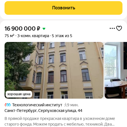
Центральном районе Санкт-Петербурга! Сделан качественный
евроремонт: заменены все коммуникации и электропроводка,
Позвонить
стеклопакеты, новые
16 900 000
₽
75 м²
3-комн. квартира
5 этаж из 5
хорошая цена
Технологический институт
9 мин.
Санкт-Петербург
,
Серпуховская улица
,
44
В прямой продаже прекрасная квартира в ухоженном доме
старого фонда. Можем продать с мебелью, техникой. Два