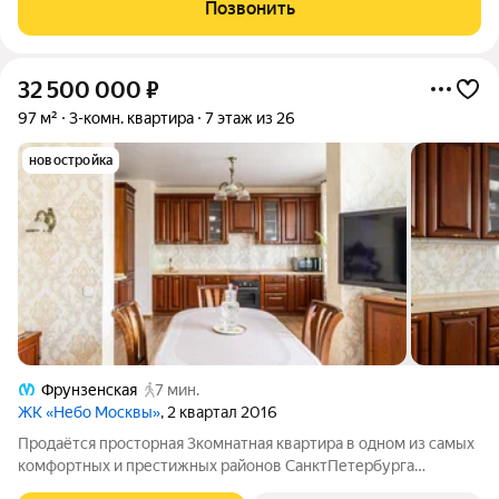
Квартира расположена в историческом районе, что придает ей
Позвонить
особую ценность и
32 500 000
₽
97 м²
3-комн. квартира
7 этаж из 26
новостройка
Фрунзенская
7 мин.
ЖК «Небо Москвы»
, 2 квартал 2016
Продаётся просторная 3комнатная квартира в одном из самых
комфортных и престижных районов СанктПетербурга
Московский район, рядом с историческим центром. Метро