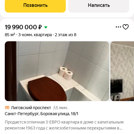
«Фрунзенская» (10 минут пешком), метро «Балтийская» (15
Позвонить
Написать
минут пешком). Это вариант для
19 990 000
₽
85 м²
3-комн. квартира
2 этаж из 8
Лиговский проспект
5 мин.
Санкт-Петербург
,
Боровая улица
,
18/1
Продается отличная 3-ЕВРО квартира в доме с капитальным
ремонтом 1963 года с железобетонными перекрытиями в