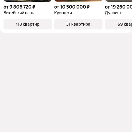
от 9 806 720 ₽
от 10 500 000 ₽
от 19 260 0
Витебский парк
Куинджи
Дуалист
118 квартир
31 квартира
69 ква