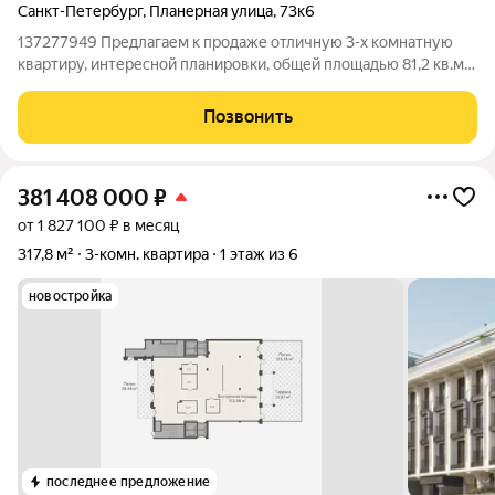
Санкт-Петербург
,
Планерная улица
,
73к6
137277949 Предлагаем к продаже отличную 3-х комнатную
квартиру, интересной планировки, общей площадью 81,2 кв.м.,
с большой кухней 11,3 кв.м., просторной прихажей 18 кв.м. и
раздельными комнатами 12,7, 18,4 и 16 кв.м.. С первого дня
Позвонить
заезда в доме
381 408 000
₽
от 1 827 100 ₽ в месяц
317,8 м²
3-комн. квартира
1 этаж из 6
новостройка
последнее предложение