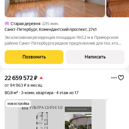
Старая деревня
15 мин.
Санкт-Петербург
,
Комендантский проспект
,
27к1
Эксклюзивная резиденция площадью 160,2 м в Приморском
районе Санкт-Петербурга редкое предложение для тех, кто
ценит пространство, приватность и безупречное качество.
Квартира обладает уникальной продуманной семейной
Позвонить
Написать
планировкой формата «распашонка»:
22 659 572
₽
от 94 963 ₽ в месяц
80,8 м²
3-комн. квартира
4 этаж из 17
новостройка