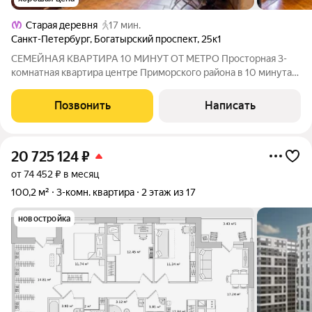
Старая деревня
17 мин.
Санкт-Петербург
,
Богатырский проспект
,
25к1
СЕМЕЙНАЯ КВАРТИРА 10 МИНУТ ОТ МЕТРО Просторная 3-
комнатная квартира центре Приморского района в 10 минутах
пешком от метро «Комендантский проспект». Дом кирпичный,
надёжный. Всё для семьи рядом: во дворе школа, в соседних
Позвонить
Написать
дворах два детских сада.
20 725 124
₽
от 74 452 ₽ в месяц
100,2 м²
3-комн. квартира
2 этаж из 17
новостройка