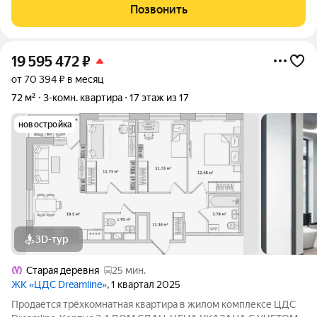
позволяет наслаждаться небом, высоткой Лахта-центра и
Позвонить
праздничными салютами. На
19 595 472
₽
от 70 394 ₽ в месяц
72 м²
3-комн. квартира
17 этаж из 17
новостройка
3D-тур
Старая деревня
25 мин.
ЖК «ЦДС Dreamline»
, 1 квартал 2025
Продаётся трёхкомнатная квартира в жилом комплексе ЦДС