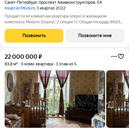
Санкт-Петербург
,
проспект Авиаконструкторов
,
54
Квартал Modum
, 3 квартал 2022
Продаётся e4 комнатная квартира (евро) в жилищном
комплексе Modum (Корпус 2 секция 7). Общая площадь 89.93
кв. м, площадь комнат 18.77+12.99+13.29 кв.м. Есть 2 лоджии, 2
санузла. Квартира расположена на 12 этаже 12 этажного дома.
Позвонить
Позвоните мне
Сдается с отделкой.
22 000 000
₽
83,8 м²
3-комн. квартира
3 этаж из 5