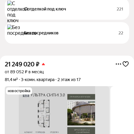
С отделкой под ключ
221
Без посредников
22
21 249 020
₽
от 89 052 ₽ в месяц
81,4 м²
3-комн. квартира
2 этаж из 17
новостройка