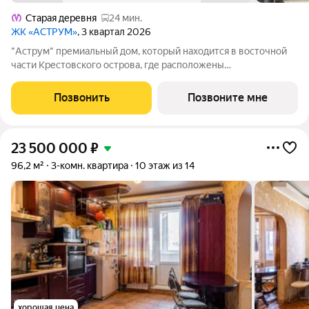
Старая деревня
24 мин.
ЖК «АСТРУМ»
, 3 квартал 2026
"Аструм" премиальный дoм, который находится в восточной
части Крестовского острова, где расположены
преимущественно фешенебельные дома, что обеспечивает
высокий статус окружения. Дом построен по проекту
Позвонить
Позвоните мне
архитектурного бюро DBA в неоклассическом
23 500 000
₽
96,2 м²
3-комн. квартира
10 этаж из 14
хорошая цена