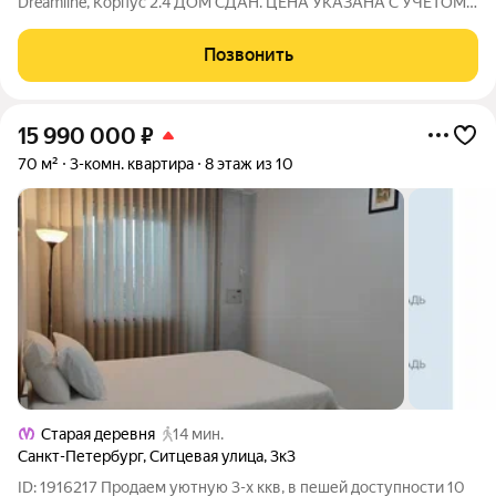
Dreamline, Корпус 2.4 ДОМ СДАН. ЦЕНА УКАЗАНА С УЧЕТОМ
СКИДКИ ЗА НАЛИЧНЫЕ. ДОМ СДАН. При покупке квартиры
без участия агентов дарим сертификат новосела в магазин
Позвонить
ХОФФ на сумму 50 000 рублей. Им
15 990 000
₽
70 м²
3-комн. квартира
8 этаж из 10
Старая деревня
14 мин.
Санкт-Петербург
,
Ситцевая улица
,
3к3
ID: 1916217 Продаем уютную 3-х ккв, в пешей доступности 10