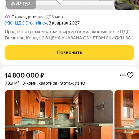
3D-тур
Старая деревня
25 мин.
ЖК «ЦДС Dreamline»
, 3 квартал 2027
Продаётся трёхкомнатная квартира в жилом комплексе ЦДС
Dreamline, Корпус 2.8 ЦЕНА УКАЗАНА С УЧЕТОМ СКИДКИ ЗА
НАЛИЧНЫЕ. При покупке квартиры без участия агентов дарим
сертификат новосела в магазин ХОФФ на сумму 50 000
Позвонить
рублей. Им можно оплатить не
14 800 000
₽
73,9 м²
3-комн. квартира
9 этаж из 10