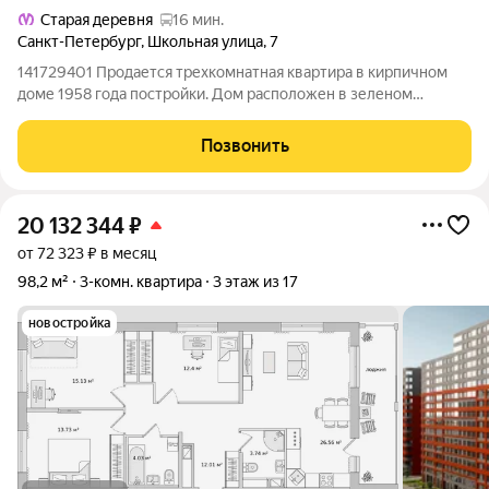
Старая деревня
16 мин.
Санкт-Петербург
,
Школьная улица
,
7
141729401 Продается трехкомнатная квартира в кирпичном
доме 1958 года постройки. Дом расположен в зеленом
микрорайоне Приморского района , в пешей доступности от
станции метро "Черная речка". В квартире требуется ремонт,
Позвонить
зато можно реализовать свои
20 132 344
₽
от 72 323 ₽ в месяц
98,2 м²
3-комн. квартира
3 этаж из 17
новостройка