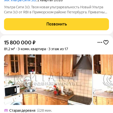
ЖК Ультра Сити 3.0
, 2 квартал 2028
Ультра Сити 3.0. Твоя новая ультрареальность Новый Ультра
Сити 3.0 от RBI в Приморском районе Петербурга. Приватный
фруктовый сад с солнечным СПА, шезлонгами и клубными
беседками среди цветущих яблонь и груш, современные
Позвонить
уличные тренажёры и
15 800 000
₽
81,2 м²
3-комн. квартира
3 этаж из 17
Старая деревня
28 мин.