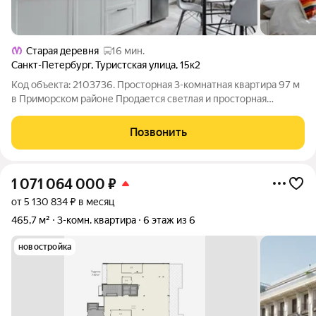
Старая деревня
16 мин.
Санкт-Петербург
,
Туристская улица
,
15к2
Код объекта: 2103736. Просторная 3-комнатная квартира 97 м
в Приморском районе Продается светлая и просторная
квартира с удобной семейной планировкой в современном
монолитном доме. Отличный вариант для комфортной жизни,
Позвонить
где уже продумано главное:
1 071 064 000
₽
от 5 130 834 ₽ в месяц
465,7 м²
3-комн. квартира
6 этаж из 6
новостройка