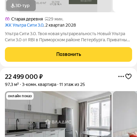
3D-тур
Старая деревня
29 мин.
ЖК Ультра Сити 3.0
, 2 квартал 2028
Ультра Сити 3.0. Твоя новая ультрареальность Новый Ультра
Сити 3.0 от RBI в Приморском районе Петербурга. Приватный
фруктовый сад с солнечным СПА, шезлонгами и клубными
беседками среди цветущих яблонь и груш, современные
Позвонить
уличные тренажёры и
22 499 000
₽
97,3 м²
3-комн. квартира
11 этаж из 25
онлайн показ