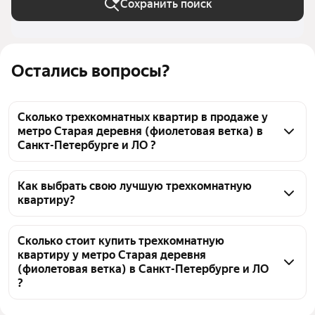
Сохранить поиск
Остались вопросы?
Сколько трехкомнатных квартир в продаже у
метро Старая деревня (фиолетовая ветка) в
Санкт-Петербурге и ЛО ?
На Яндекс Недвижимости в продаже у метро 
Старая деревня (фиолетовая ветка) в Санкт-
Как выбрать свою лучшую трехкомнатную
квартиру?
Петербурге и ЛО 262 трехкомнатных квартиры, из 
них 22 объявления от собственников, 171 
Чтобы купить 3-комнатную квартиру у метро 
объявление от агентств, 69 объявлений от 
Старая деревня (фиолетовая ветка), 
Сколько стоит купить трехкомнатную
застройщиков
квартиру у метро Старая деревня
воспользуйтесь тепловой картой для оценки 
(фиолетовая ветка) в Санкт-Петербурге и ЛО
инфраструктуры и транспортной доступности в 
?
выбранном районе у метро Старая деревня 
(фиолетовая ветка) в Санкт-Петербурге и ЛО
Цена за 
118 812 — 2,3 млн ₽