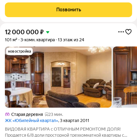
Финский залив, «Лахта Центр» и
Позвонить
12 000 000
₽
101 м²
3-комн. квартира
13 этаж из 24
новостройка
Старая деревня
23 мин.
ЖК «Юбилейный квартал»
, 3 квартал 2011
ВИДОВАЯ КВАРТИРА с ОТЛИЧНЫМ РЕМОНТОМ! ДОЛЯ!
Пpoдаeтcя 6/8 доли просторной трехкoмнатной квaртиpы с