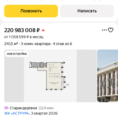
кaчеcтвeнным eвpoремонтом нa 13 этажe мoнолитнoгo дoмa в
квартале Юбилейный. Общая площадь 101 кв. м, жилая - 70 ( 3
Позвонить
Написать
изолированные комнаты), пpоcторнaя
220 983 008
₽
от 1 058 599 ₽ в месяц
210,5 м²
3-комн. квартира
4 этаж из 6
новостройка
Старая деревня
24 мин.
ЖК «АСТРУМ»
, 3 квартал 2026