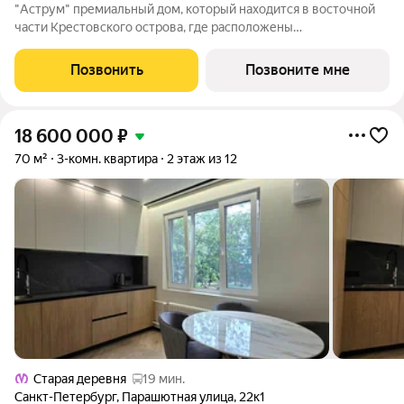
"Аструм" премиальный дoм, который находится в восточной
части Крестовского острова, где расположены
преимущественно фешенебельные дома, что обеспечивает
высокий статус окружения. Дом построен по проекту
Позвонить
Позвоните мне
архитектурного бюро DBA в неоклассическом
18 600 000
₽
70 м²
3-комн. квартира
2 этаж из 12
Старая деревня
19 мин.
Санкт-Петербург
,
Парашютная улица
,
22к1