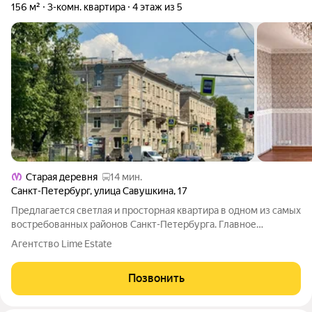
156 м²
3-комн. квартира
4 этаж из 5
Старая деревня
14 мин.
Санкт-Петербург
,
улица Савушкина
,
17
Предлагается светлая и просторная квартира в одном из самых
востребованных районов Санкт-Петербурга. Главное
преимущество объекта большая благоустроенная мансарда,
Агентство Lime Estate
которая фактически создает дополнительное пространство
для жизни. Здесь легко
Позвонить