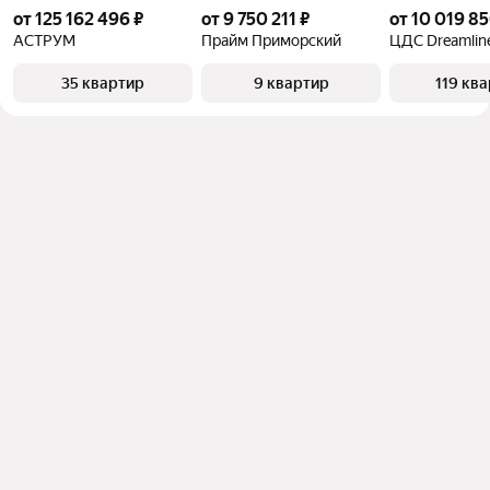
от 125 162 496 ₽
от 9 750 211 ₽
от 10 019 85
АСТРУМ
Прайм Приморский
ЦДС Dreamlin
35 квартир
9 квартир
119 кв