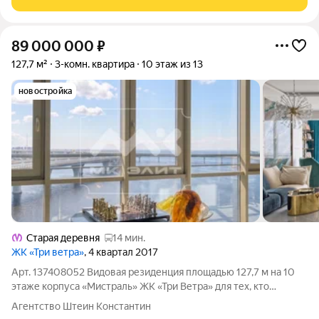
89 000 000
₽
127,7 м²
3-комн. квартира
10 этаж из 13
новостройка
Старая деревня
14 мин.
ЖК «Три ветра»
, 4 квартал 2017
Арт. 137408052 Видовая резиденция площадью 127,7 м на 10
этаже корпуса «Мистраль» ЖК «Три Ветра» для тех, кто
выбирает пространство как продолжение собственного
Агентство Штеин Константин
успеха. Панорамные окна открывают впечатляющие виды на