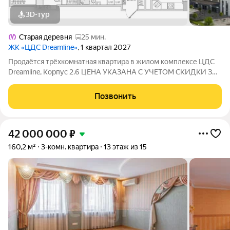
3D-тур
Старая деревня
25 мин.
ЖК «ЦДС Dreamline»
, 1 квартал 2027
Продаётся трёхкомнатная квартира в жилом комплексе ЦДС
Dreamline, Корпус 2.6 ЦЕНА УКАЗАНА С УЧЕТОМ СКИДКИ ЗА
НАЛИЧНЫЕ. При покупке квартиры без участия агентов дарим
сертификат новосела в магазин ХОФФ на сумму 50 000
Позвонить
рублей. Им можно оплатить не
42 000 000
₽
160,2 м²
3-комн. квартира
13 этаж из 15