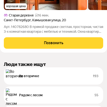
хорошая цена
Старая деревня
16 мин.
Санкт-Петербург
,
Камышовая улица
,
20
Арт. 140782680 В прямой продаже светлая, просторная, чистая
3-х комнатная квартира с мебелью и техникой. Окна квартиры
на 3 стороны отличная инсоляция. Комфортная локация,
зеленый двор, новый лифт, активное ТСЖ. Общая площадь
Позвонить
квартиры 73, 9м, кухня
Люди также ищут
Во вторичке
193
Рядом с лесом
55