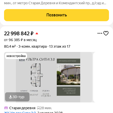
мин., от метро Старая Деревня и Комендантский пр., д/сад и
школа во дворе, рядом ЦПКиО, выезд на ЗСД, Лахта центр.
Лучшая локация в Приморском районе. Комнаты светлые,
Позвонить
расположены на две
22 998 842
₽
от 96 385 ₽ в месяц
80,4 м²
3-комн. квартира
13 этаж из 17
новостройка
3D-тур
Старая деревня
28 мин.