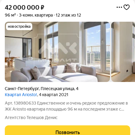
42 000 000
₽
96 м²
3-комн. квартира
12 этаж из 12
новостройка
Санкт-Петербург
,
Плесецкая улица
,
4
Квартал Ariosto!
, 4 квартал 2021
Арт. 138980633 Единственное и очень редкое предложение в
ЖК Ariosto квартира площадью 96 м на последнем этаже с
потолками 3,6 метра, собственной террасой и панорамными
Агентство Телешов Денис
видами на Лахта Центр и Юнтоловский заказник. На этаже
всего 2 квартиры. Квартира
Позвонить