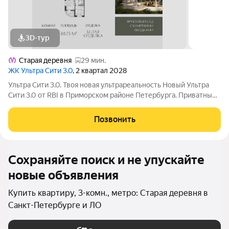
3D-тур
Старая деревня
29 мин.
ЖК Ультра Сити 3.0
, 2 квартал 2028
Ультра Сити 3.0. Твоя новая ультрареальность Новый Ультра
Сити 3.0 от RBI в Приморском районе Петербурга. Приватный
фруктовый сад с солнечным СПА, шезлонгами и клубными
беседками среди цветущих яблонь и груш, современные
Позвонить
уличные тренажёры и
Сохраняйте поиск и не упускайте
новые объявления
Купить квартиру, 3-комн., метро: Старая деревня в
Санкт-Петербурге и ЛО