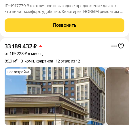
ID: 1917779 Это отличное и выгодное предложение для тех,
кто ценит комфорт, удобство. Квартира с НОВЫМ ремонтом с
использованием высококачественных материалов. Квартира
просторная, теплая и светлая;- кухня укомплектована новой,
Позвонить
современной мебелью и
33 189 432
₽
от 119 228 ₽ в месяц
89,9 м²
3-комн. квартира
12 этаж из 12
новостройка