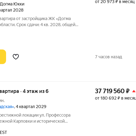
от 20 973 ₽ в месяц
Догма Юкки
квартал 2028
квартира от застройщика ЖК «Догма
ласти. Срок сдачи: 4 кв. 2028, общей
е. «Догма Юкки» это квартал с
нфраструктурой. Жилой комплекс
7 часов назад
37 719 560
₽
квартира · 4 этаж из 6
от 180 692 ₽ в меся
ин.
адская»
, 4 квартал 2029
ой локации ул. Профессора
режной Карповки и исторической
ой стороны. Из окон открываются виды
EST
ь и реку Карповку. В пешей доступности