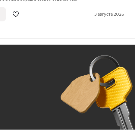
ок Шушары, территория Ленсоветовский,
еплая, тихая и светлая. Прекрасно
3 августа 2026
Ж
До 100 тыс. ₽