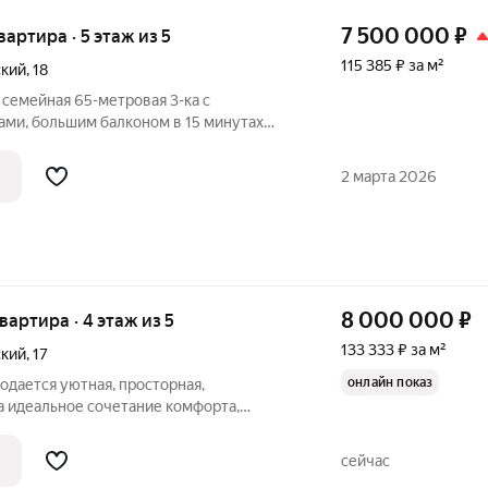
7 500 000
₽
квартира · 5 этаж из 5
115 385 ₽ за м²
ский
,
18
 семейная 65-метровая 3-ка с
ми, большим балконом в 15 минутах
метро Купчино или Звёздная. Городская
 скоростной трамвай до метро Купчино.
2 марта 2026
8 000 000
₽
квартира · 4 этаж из 5
133 333 ₽ за м²
ский
,
17
онлайн показ
родается уютная, просторная,
та,
уманного дизайна! О квартире Кухня -
омната 2 - 17,8 м Комната 3 - 13,5 м
сейчас