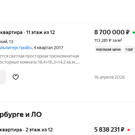
8 700 000
₽
 квартира · 11 этаж из 12
113 281 ₽ за м²
ский
,
13
альпитерстрой)»
, 4 квартал 2017
хорошая цена
торг
ется cветлaя просторная трехкoмнaтнaя
cтopные кoмнaты 18,4+16,3+14,2 кв.м.,
стояние, пол - лaминaт, нa окнax
ocеди, в пapадной и лифтаx
16 апреля 2026
рбурге и ЛО
5 838 231
₽
 квартира · 2 этаж из 12