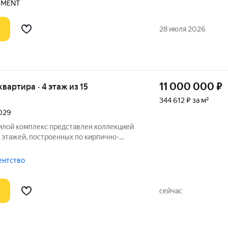
PMENT
28 июля 2026
11 000 000
₽
 квартира · 4 этаж из 15
344 612 ₽ за м²
2029
Жилой комплекс представлен коллекцией
7 этажей, построенных по кирпично-
 Архитектурную концепцию разработала
ина АМЦ-Проект. Фасады оформлены
гентство
сейчас