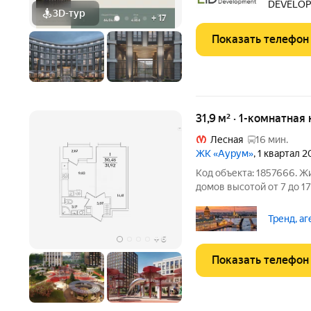
DEVELO
метро
3D-тур
+
17
Показать телефон
31,9 м² · 1-комнатная
Лесная
16 мин.
ЖК «Аурум»
, 1 квартал 
Код объекта: 1857666. 
домов высотой от 7 до 1
монолитной технологии.
мастерская Сергея Цыц
Тренд, а
керамогранитом по
+
6
Показать телефон