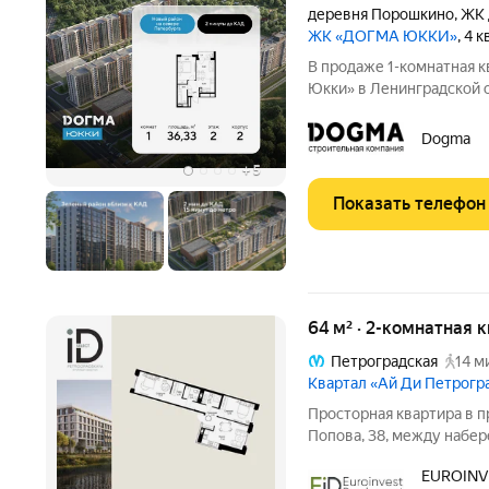
деревня Порошкино
,
ЖК 
ЖК «ДОГМА ЮККИ»
, 4 
В продаже 1-комнатная 
Юкки» в Ленинградской об
площадью 36.33 кв.м., на 2 этаж
доступной социальной и
Dogma
расположен в
+
5
Показать телефон
64 м² · 2-комнатная 
Петроградская
14 м
Квартал «Ай Ди Петрогр
Просторная квартира в престижн
Попова, 38, между набе
застройкой Петроградск
EUROINV
на Иоанновский монастыр