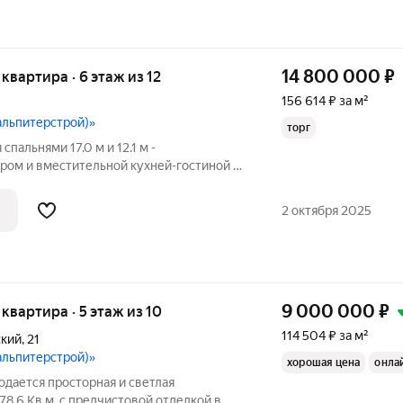
14 800 000
₽
я квартира · 6 этаж из 12
156 614 ₽ за м²
альпитерстрой)»
торг
 спальнями 17.0 м и 12.1 м -
ом и вместительной кухней-гостиной -
 и большими окнами - 2 балконами и 1
й кладовой - 2 раздельными санузлами и
2 октября 2025
9 000 000
₽
я квартира · 5 этаж из 10
114 504 ₽ за м²
ский
,
21
альпитерстрой)»
хорошая цена
онла
родается просторная и светлая
78.6 Кв.м. с предчистовой отделкой в