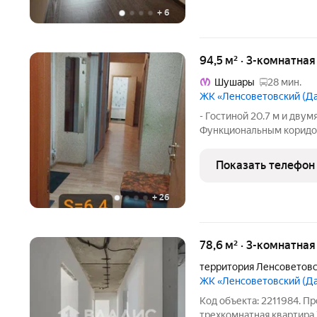
+
6
94,5 м² · 3-комнатна
Шушары
28 мин.
ЖК «Ленсоветовский (Д
- Гостиной 20.7 м и двумя
Функциональным коридор
Высотой потолков 2.75 м
лоджией - Изолированно
Показать телефон
ванной комнатой
+
26
78,6 м² · 3-комнатна
территория Ленсоветов
ЖК «Ленсоветовский (Д
Код объекта: 2211984. П
трехкомнатная квартира 