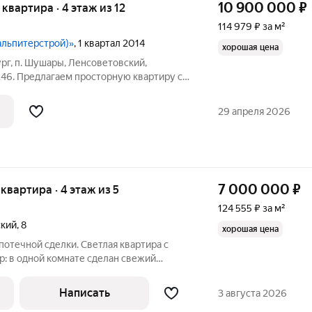
10 900 000
₽
я квартира · 4 этаж из 12
114 979 ₽ за м²
альпитерстрой)»
, 1 квартал 2014
хорошая цена
г, п. Шушары, Ленсоветовский,
246. Предлагаем просторную квартиру с
анной планировкой в п.Ленсоветовский
ри комнаты - изолированные, что
29 апреля 2026
7 000 000
₽
 квартира · 4 этаж из 5
124 555 ₽ за м²
ский
,
8
хорошая цена
потечной сделки. Светлая квартира с
ор: в одной комнате сделан свежий
ерновая. Установлены
ская входная дверь, тепловой центр,
Написать
3 августа 2026