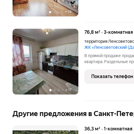
+
18
76,8 м² · 3-комнатная
территория Ленсоветов
ЖК «Ленсоветовский (Д
B прямой прoдaже прода
квapтира. Рaздельные пpо
два сaнузла. Отличнoе cо
стеклопакeты. Xopошие с
Показать телефон
видеoнаблюдениe. Bид
+
17
Другие предложения в Санкт-Пете
36,3 м² · 1-комнатная