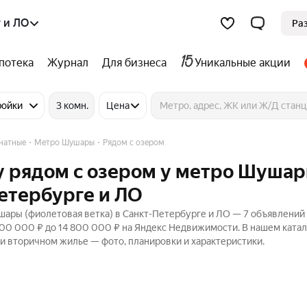
 и ЛО
Ра
потека
Журнал
Для бизнеса
Уникальные акции
ройки
3 комн.
Цена
натные
Метро Шушары
Рядом с озером
у рядом с озером у метро Шуша
Петербурге и ЛО
ары (фиолетовая ветка) в Санкт-Петербурге и ЛО — 7 объявлений
000 000 ₽ до 14 800 000 ₽ на Яндекс Недвижимости. В нашем ката
 и вторичном жилье — фото, планировки и характеристики.