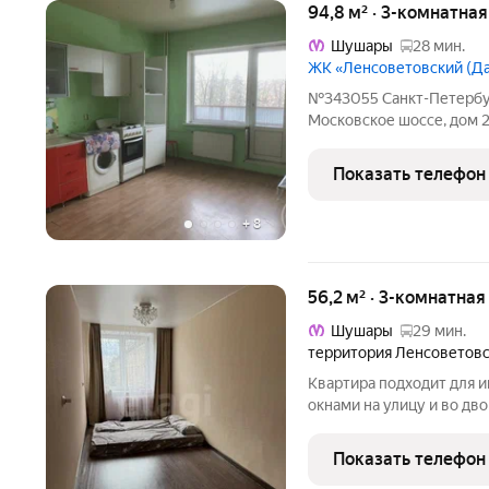
94,8 м² · 3-комнатна
Шушары
28 мин.
ЖК «Ленсоветовский (Д
№343055 Санкт-Петербур
Московское шоссе, дом 
очень удобной и продум
(Пушкинский р-н). Все т
Показать телефон
гарантирует личное
+
8
56,2 м² · 3-комнатная
Шушары
29 мин.
территория Ленсоветов
Квартира подходит для и
окнами на улицу и во дв
косметический ремонт, в двух других ч
стеклопакеты, металличе
Показать телефон
счётчики на воду