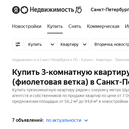
Санкт-Петербург
Новостройки
Купить
Снять
Коммерческая
И
Купить
Квартиру
Вторичка, новост
Недвижимость в Санкт-Петербурге и ЛО
Купить
Квартира
Трехком
Купить 3-комнатную квартир
(фиолетовая ветка) в Санкт-
Купить трехкомнатную квартиру рядом с озером у метро Шуш
агентств и собственников по продаже квартир по цене от 7 
предложения площадью от 56,2 м² до 94,8 м² в новостройках
7 объявлений:
по актуальности