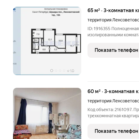
65 м² · 3-комнатная 
территория Ленсоветов
ID: 1916355 Полноценная
изолированными комната
транспортом от станций 
прописка, перспектива -
Показать телефон
Один собственник
+
10
60 м² · 3-комнатная 
территория Ленсоветов
Код объекта: 2161097. П
трехкомннатная квартира идеальное сочетание комфор
функциональности и прод
6,2 м Комната 1 - 11,7 м К
Показать телефон
Лоджия - 2,8 м