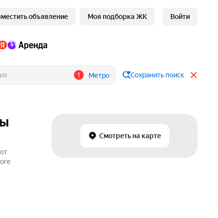
зместить объявление
Моя подборка ЖК
Войти
1
Сохранить поиск
Метро
ры
Смотреть на карте
 от
логе