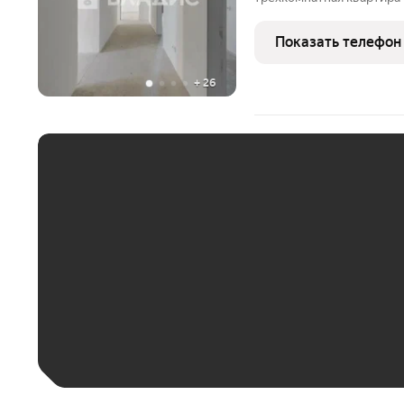
СанктПетербурге, посел
дом 21 лит А. Квартира т
Показать телефон
подойдет для
+
26
ЕЖЕМЕСЯЧНЫЙ ПЛАТЁ
До 30 тыс. ₽
До 50 тыс. ₽
До 70 тыс. ₽
Больше 100 тыс. ₽