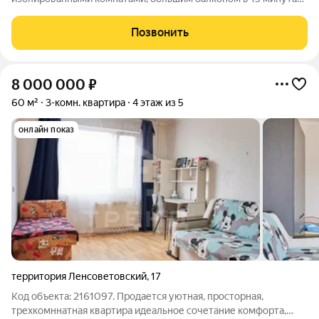
транспортом от станций метро Купчино или Звёздная.
Городская прописка, перспектива - скоростной трамвай до
Позвонить
метро Купчино. Один собственник
8 000 000
₽
60 м²
3-комн. квартира
4 этаж из 5
онлайн показ
территория Ленсоветовский
,
17
Код объекта: 2161097. Продается уютная, просторная,
трехкомннатная квартира идеальное сочетание комфорта,