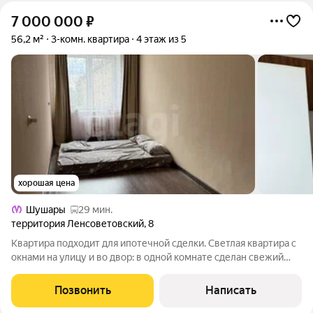
7 000 000
₽
56,2 м²
3-комн. квартира
4 этаж из 5
хорошая цена
Шушары
29 мин.
территория Ленсоветовский
,
8
Квартира подходит для ипотечной сделки. Светлая квартира с
окнами на улицу и во двор: в одной комнате сделан свежий
косметический ремонт, в двух других черновая. Установлены
стеклопакеты, металлическая входная дверь, тепловой центр,
Позвонить
Написать
счётчики на воду