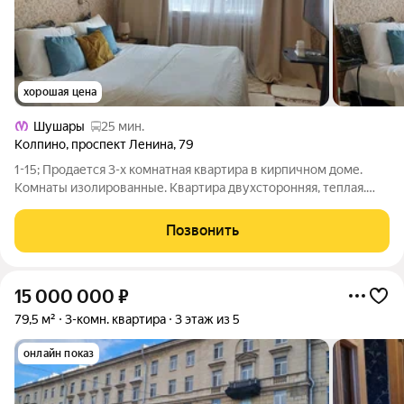
хорошая цена
Шушары
25 мин.
Колпино
,
проспект Ленина
,
79
1-15; Продается 3-х комнатная квартира в кирпичном доме.
Комнаты изолированные. Квартира двухсторонняя, теплая.
Окна стеклопакеты. Есть две кладовки. Рядом школа, детский
сад. Остановки общественного транспорта, магазины.
Позвонить
15 000 000
₽
79,5 м²
3-комн. квартира
3 этаж из 5
онлайн показ