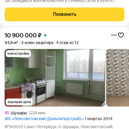
застройщика в жилом комплексе «Универ Сити» в на юге
Санкт-Петербурга. До метро можно добраться на транспорте
всего за 30 минут. Мастер-спальня с собственной ванной
Позвонить
комнатой. Самое приватное
10 900 000
₽
94,8 м²
3-комн. квартира
4 этаж из 12
новостройка
хорошая цена
Шушары
28 мин.
ЖК «Ленсоветовский (Дальпитерстрой)»
, 1 квартал 2014
№343055 Санкт-Петербург, п. Шушары, Ленсоветовский,