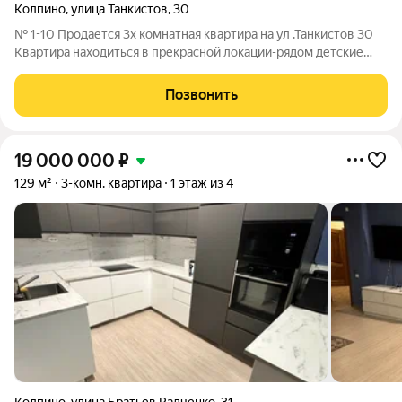
Колпино
,
улица Танкистов
,
30
№ 1-10 Продается 3х комнатная квартира на ул .Танкистов 30
Квартира находиться в прекрасной локации-рядом детские
сады, школы, все сетевые магазины и аптеки, банки и т.д.
Удобное транспортное сообщение, автобусная остановка в
Позвонить
пешей доступности. Про
19 000 000
₽
129 м²
3-комн. квартира
1 этаж из 4