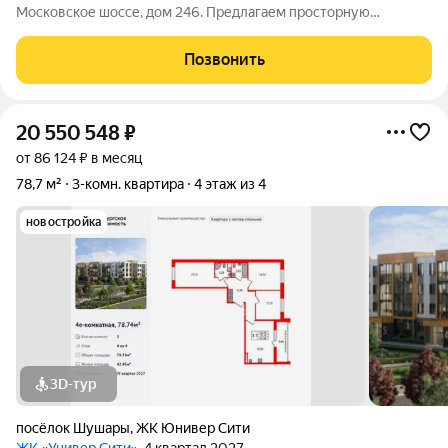
Московское шоссе, дом 246. Предлагаем просторную
квартиру с очень удобной и продуманной планировкой в
п.Ленсоветовский (Пушкинский р-н). Все три комнаты -
Позвонить
изолированные, что гарантирует личное
20 550 548
₽
от 86 124 ₽ в месяц
78,7 м²
3-комн. квартира
4 этаж из 4
новостройка
3D-тур
посёлок Шушары
,
ЖК Юнивер Сити