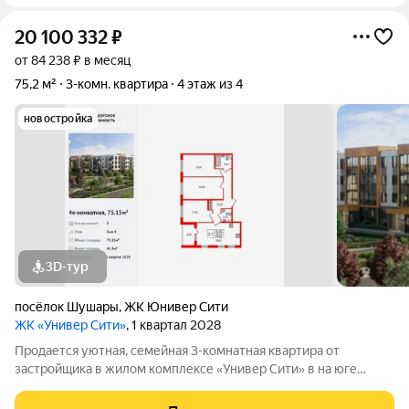
20 100 332
₽
от 84 238 ₽ в месяц
75,2 м²
3-комн. квартира
4 этаж из 4
новостройка
3D-тур
посёлок Шушары
,
ЖК Юнивер Сити
ЖК «Универ Сити»
, 1 квартал 2028
Продается уютная, семейная 3-комнатная квартира от
застройщика в жилом комплексе «Универ Сити» в на юге
Санкт-Петербурга. До метро можно добраться на транспорте
всего за 30 минут. Удобная, классическая, функциональная