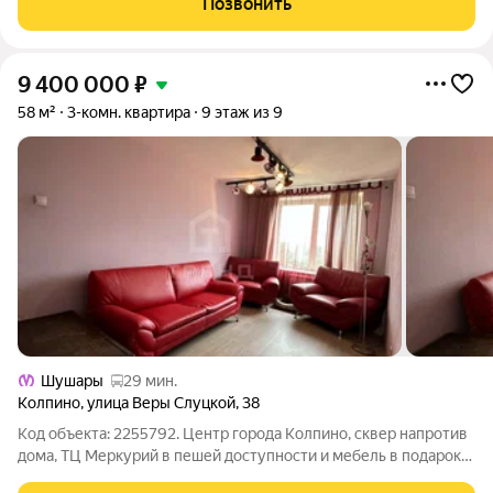
Позвонить
европланировка, большая
9 400 000
₽
58 м²
3-комн. квартира
9 этаж из 9
Шушары
29 мин.
Колпино
,
улица Веры Слуцкой
,
38
Код объекта: 2255792. Центр города Колпино, сквер напротив
дома, ТЦ Меркурий в пешей доступности и мебель в подарок
Вы ищете не просто квартиру, а место, где будет удобно всей