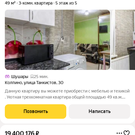
49 м²
3-комн. квартира
5 этаж из 5
Шушары
25 мин.
Колпино
,
улица Танкистов
,
30
Данную квартиру вы можете приобрести c мебелью и техикой
. Уютная трехкомнатная квартира общей площадью 49 кв.м.
Можно заехать и жить.Окна квартиры выходят на тихий
зеленый двор с одной стороны и с другой стороны на частный
Позвонить
Написать
сектор с уютными домами и
19 400 176
₽