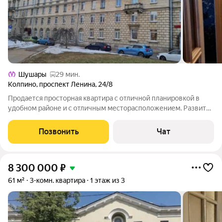
Шушары
29 мин.
Колпино
,
проспект Ленина
,
24/8
Продается просторная квартира с отличной планировкой в
удобном районе и с отличным месторасположением. Развитая
инфраструктура (в шаговой доступности школы, детские сады
и магазины), удобный зеленый двор, нет проблем с
Позвонить
Чат
парковочным местом. В подъезде
8 300 000
₽
61 м²
3-комн. квартира
1 этаж из 3