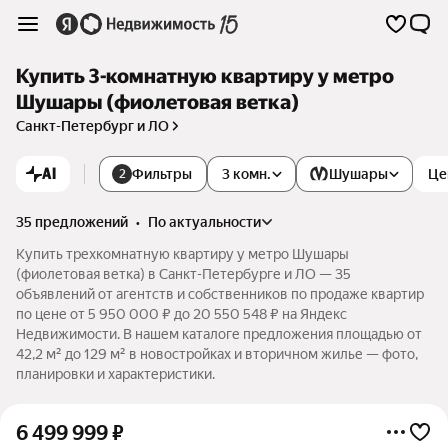
Купить 3-комнатную квартиру у метро
Шушары (фиолетовая ветка)
Санкт-Петербург и ЛО
AI
Фильтры
3 комн.
Шушары
Це
2
35 предложений
•
по актуальности
Купить трехкомнатную квартиру у метро Шушары
(фиолетовая ветка) в Санкт-Петербурге и ЛО — 35
объявлений от агентств и собственников по продаже квартир
по цене от 5 950 000 ₽ до 20 550 548 ₽ на Яндекс
Недвижимости. В нашем каталоге предложения площадью от
42,2 м² до 129 м² в новостройках и вторичном жилье — фото,
планировки и характеристики.
6 499 999
₽