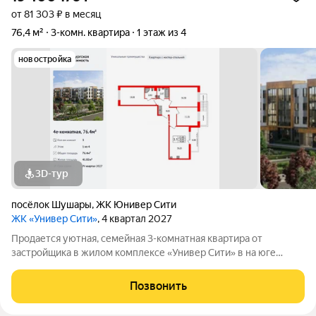
от 81 303 ₽ в месяц
76,4 м²
3-комн. квартира
1 этаж из 4
новостройка
3D-тур
посёлок Шушары
,
ЖК Юнивер Сити
ЖК «Универ Сити»
, 4 квартал 2027
Продается уютная, семейная 3-комнатная квартира от
застройщика в жилом комплексе «Универ Сити» в на юге
Санкт-Петербурга. До метро можно добраться на транспорте
всего за 30 минут. Мастер-спальня с собственной ванной
Позвонить
комнатой. Самое приватное