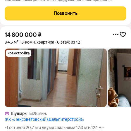
Продается просторная трёхкомнатная квартира с
дизайнерским ремонтом и уникальными архитектурными
Позвонить
решениями. Квартира полностью готова к комфортному
14 800 000
₽
94,5 м²
3-комн. квартира
6 этаж из 12
новостройка
Шушары
28 мин.
ЖК «Ленсоветовский (Дальпитерстрой)»
- Гостиной 20.7 м и двумя спальнями 17.0 м и 12.1 м -