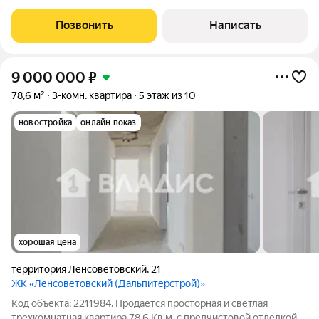
быстрый выход на сделку. Ключевые особенности: Все
комнаты изолированные (отдельный вход в каждую) Окна
Позвонить
Написать
выходят на 2 стороны (солнечно,
9 000 000
₽
78,6 м²
3-комн. квартира
5 этаж из 10
новостройка
онлайн показ
хорошая цена
территория Ленсоветовский
,
21
ЖК «Ленсоветовский (Дальпитерстрой)»
Код объекта: 2211984. Продается просторная и светлая
трехкомнатная квартира 78.6 Кв.м. с предчистовой отделкой в