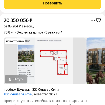
семье? Где и дети под присмотром, и шопинг рядом, и до
Позвонить
работы добираться
20 350 056
₽
от 85 284 ₽ в месяц
78,8 м²
3-комн. квартира
3 этаж из 4
новостройка
3D-тур
посёлок Шушары
,
ЖК Юнивер Сити
ЖК «Универ Сити»
, 4 квартал 2027
Продается уютная, семейная 3-комнатная квартира от