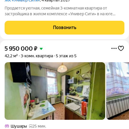
ЖК «Универ Сити»
, 4 квартал 2027
Продается уютная, семейная 3-комнатная квартира от
застройщика в жилом комплексе «Универ Сити» в на юге
Санкт-Петербурга. До метро можно добраться на транспорте
всего за 30 минут. Мастер-спальня с собственной ванной
Позвонить
комнатой. Самое приватное
5 950 000
₽
42,2 м²
3-комн. квартира
5 этаж из 5
Шушары
25 мин.