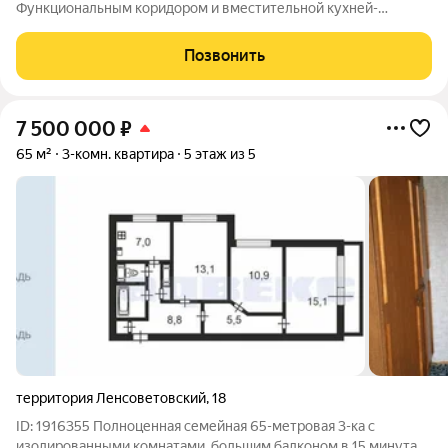
Функциональным коридором и вместительной кухней-
гостиной - Высотой потолков 2.75 м и большими окнами - 2
балконами и 1 лоджией - Изолированной кладовой - 2
Позвонить
раздельными санузлами и ванной комнатой
7 500 000
₽
65 м²
3-комн. квартира
5 этаж из 5
территория Ленсоветовский
,
18
ID: 1916355 Полноценная семейная 65-метровая 3-ка с
изолированными комнатами, большим балконом в 15 минутах