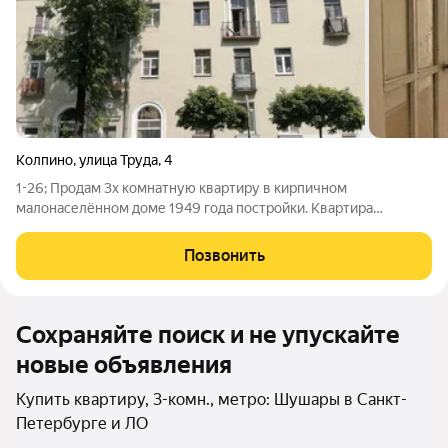
Колпино
,
улица Труда
,
4
1-26; Продам 3х комнатную квартиру в кирпичном
малонаселённом доме 1949 года постройки. Квартира
двухсторонняя. Комнаты изолированные 14,3+14,4+13,3,
Просторная прихожая. Потолки высокие 3,18 м, что визуально
Позвонить
увеличивает пространство. В комнатах
Сохраняйте поиск и не упускайте
новые объявления
Купить квартиру, 3-комн., метро: Шушары в Санкт-
Петербурге и ЛО