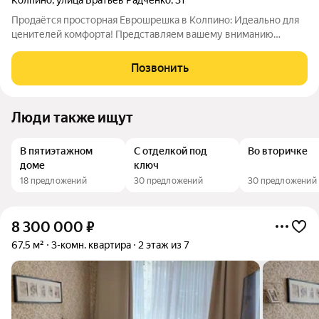
Колпино
,
улица Братьев Радченко
,
31
Продаётся просторная Еврошрешка в Колпино: Идеально для
ценителей комфорта! Представляем вашему вниманию
эксклюзивное предложение в Колпино, по адресу Братьев
Радченко, 31 уникальная квартира на первом этаже, созданная
Позвонить
для тех, кто ищет
Люди также ищут
В пятиэтажном
С отделкой под
Во вторичке
доме
ключ
18 предложений
30 предложений
30 предложений
8 300 000
₽
67,5 м²
3-комн. квартира
2 этаж из 7