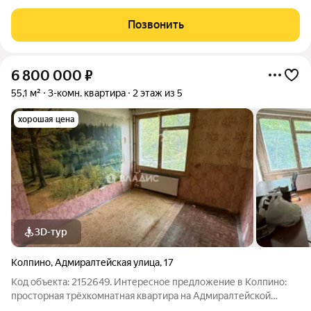
функциональности и продуманного дизайна! О квартире Кухня
- 6,2 м Комната 1 - 11,7 м Комната 2 - 17,8 м Комната 3 - 13,5 м
Позвонить
Лоджия - 2,8 м
6 800 000
₽
55,1 м²
3-комн. квартира
2 этаж из 5
хорошая цена
3D-тур
Колпино
,
Адмиралтейская улица
,
17
Код объекта: 2152649. Интересное предложение в Колпино:
просторная трёхкомнатная квартира на Адмиралтейской
улице, 17. Общая площадь 55,1 кв. м, из которых 39,8 кв. м жилая