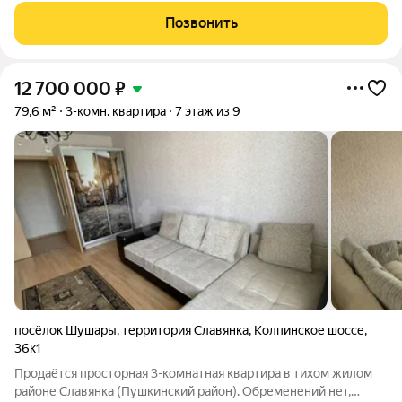
площадь. Квартира расположена на втором этаже
Позвонить
пятиэтажного панельного дома
12 700 000
₽
79,6 м²
3-комн. квартира
7 этаж из 9
посёлок Шушары
,
территория Славянка
,
Колпинское шоссе
,
36к1
Продаётся просторная 3-комнатная квартира в тихом жилом
районе Славянка (Пушкинский район). Обременений нет,