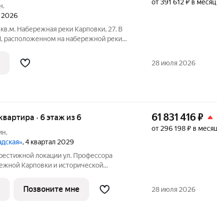
от 391 612 ₽ в месяц
н.
л 2026
кв.м. Набережная реки Карповки, 27. В
ll, расположенном на набережной реки
 163 лота с 2-3-мя квартирами на этаже.
ере будет создана камерная среда,
28 июля 2026
61 831 416
₽
 квартира · 6 этаж из 6
от 296 198 ₽ в меся
ин.
адская»
, 4 квартал 2029
ой локации ул. Профессора
режной Карповки и исторической
ой стороны. Из окон открываются виды
ь и реку Карповку. В пешей доступности
Позвоните мне
28 июля 2026