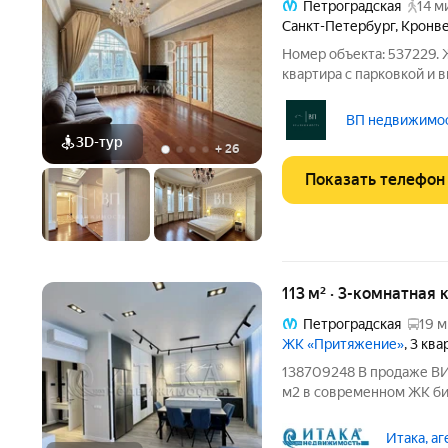
Петроградская
14 м
Санкт-Петербург
,
Кронве
Номер объекта: 537229. 
квартира с парковкой и 
ценителей стиля жизни Ваш новый дом
ВП недвижимост
3D-тур
+
26
Показать телефон
113 м² · 3-комнатная 
Петроградская
19 м
ЖК «Притяжение»
, 3 кв
138709248 В продаже ВИ
м2 в современном ЖК би
предложение семейной кв
набережную реки Большо
Итака, а