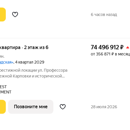
каты и
6 часов назад
74 496 912
₽
 квартира · 2 этаж из 6
от 356 871 ₽ в месяц
ин.
адская»
, 4 квартал 2029
ой локации ул. Профессора
режной Карповки и исторической
ой стороны. Из окон открываются виды
EST
ь и реку Карповку. В пешей доступности
PMENT
Позвоните мне
28 июля 2026