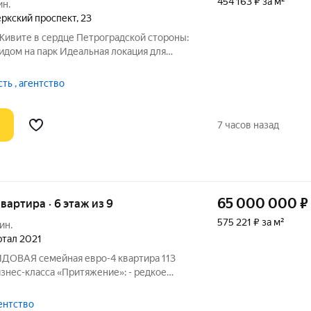
454 163 ₽ за м²
ин.
ркский проспект
,
23
Живите в сердце Петроградской стороны:
видом на парк Идеальная локация для
 в самом престижном и
атмосферном районе. За порогом вся энергия и элегантность
ь , агентство
7 часов назад
65 000 000
₽
квартира · 6 этаж из 9
575 221 ₽ за м²
ин.
артал 2021
ДОВАЯ семейная евро-4 квартира 113
знес-класса «Притяжение»: - редкое
артиры, где все окна выходят на
й Невки и панорамы города,
гентство