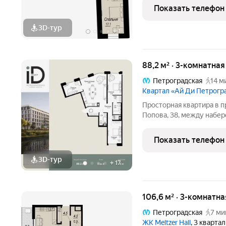
возможность самостояте
Показать телефон
интерьерное
3D-тур
+
1
88,2 м² · 3-комнатна
Петроградская
14 м
Квартал «Ай Ди Петрогр
Просторная квартира в престижн
Попова, 38, между набе
застройкой Петроградск
на Иоанновский монастыр
Показать телефон
метро
3D-тур
+
17
106,6 м² · 3-комнатна
Петроградская
7 ми
ЖК Meltzer Hall
, 3 кварта