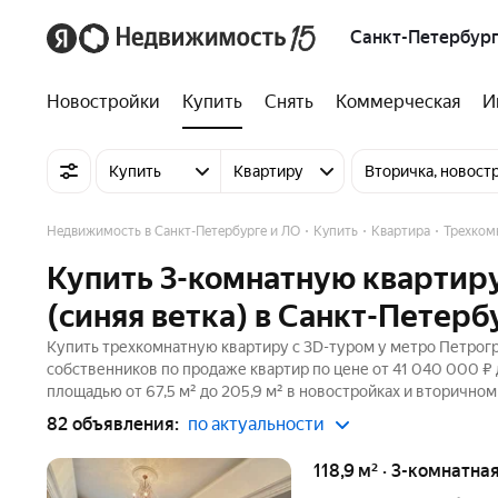
Санкт-Петербург
Новостройки
Купить
Снять
Коммерческая
И
Купить
Квартиру
Вторичка, новост
Недвижимость в Санкт-Петербурге и ЛО
Купить
Квартира
Трехком
Купить 3-комнатную квартиру
(синяя ветка) в Санкт-Петерб
Купить трехкомнатную квартиру c 3D-туром у метро Петрогра
собственников по продаже квартир по цене от 41 040 000 ₽
площадью от 67,5 м² до 205,9 м² в новостройках и вторично
82 объявления:
по актуальности
118,9 м² · 3-комнатна