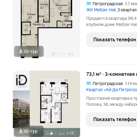
Петроградская
7 ми
ЖК Meltzer Hall
, 3 кварта
Продается квартира 98,4 
клубном доме Meltzer Ha
Карповки, предусмотрено
В парадном дворе-курдон
Показать телефон
3D-тур
+
1
73,1 м² · 3-комнатная
Петроградская
14 м
Квартал «Ай Ди Петрогр
Просторная квартира в престижн
Попова, 38, между набе
застройкой Петроградск
на Иоанновский монастыр
Показать телефон
метро
3D-тур
+
17