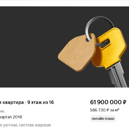
Ж
До 100 тыс. ₽
61 900 000
₽
я квартира · 9 этаж из 16
586 730 ₽ за м²
ин.
квартал 2018
онлайн показ
е уютная, светлая, видовая