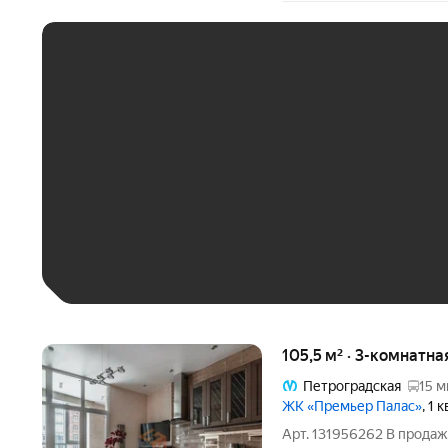
ЕЖЕМЕСЯЧНЫЙ ПЛАТЁ
До 30 тыс. ₽
До 50 тыс. ₽
До 70 тыс. ₽
Больше 100 тыс. ₽
105,5 м² · 3-комнатна
Петроградская
15 м
ЖК «Премьер Палас»
, 1 
Арт. 131956262 В продаж