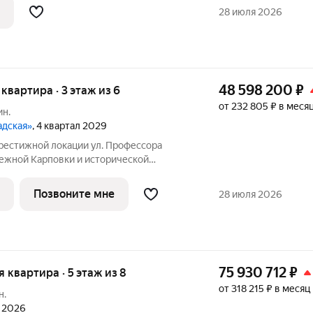
льно задумать и реализовать
28 июля 2026
48 598 200
₽
я квартира · 3 этаж из 6
от 232 805 ₽ в меся
ин.
адская»
, 4 квартал 2029
ой локации ул. Профессора
режной Карповки и исторической
ой стороны. Из окон открываются виды
ь и реку Карповку. В пешей доступности
Позвоните мне
28 июля 2026
75 930 712
₽
я квартира · 5 этаж из 8
от 318 215 ₽ в месяц
н.
л 2026