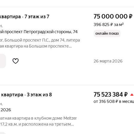
75 000 000
₽
квартира · 7 этаж из 7
396 825 ₽ за м²
н.
й проспект Петроградской стороны
,
74
онлайн показ
рг, Большой проспект П.С., дом 74, литера
ая квартира на Большом проспекте
в историческом здании, известном под
бека - Доходный дом А. А. Антоновой»,
26 марта 2026
75 523 384
₽
я квартира · 3 этаж из 8
от 316 508 ₽ в меся
н.
л 2026
атная квартира в клубном доме Meltzer
17,2 кв.м. и расположена на третьем
 по концепции White box, что дает