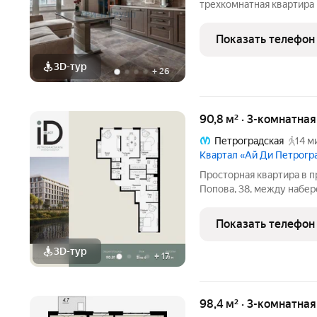
трехкомнатная квартира
Премьер Палас, ул. Пион
третьей «лодочке», вдол
Показать телефон
Комфортный 9 этаж. Все
3D-тур
+
26
90,8 м² · 3-комнатна
Петроградская
14 м
Квартал «Ай Ди Петрогр
Просторная квартира в престижн
Попова, 38, между набе
застройкой Петроградск
на Иоанновский монастыр
Показать телефон
метро
3D-тур
+
17
98,4 м² · 3-комнатна