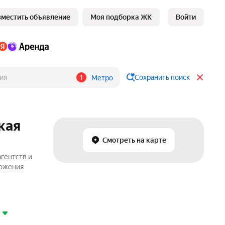
зместить объявление
Моя подборка ЖК
Войти
1
Сохранить поиск
Метро
кая
Смотреть на карте
агентств и
ложения