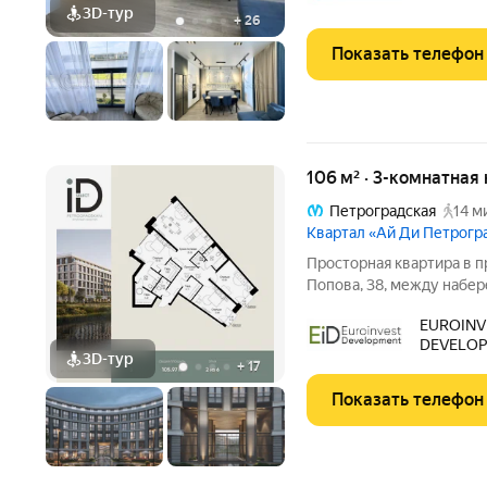
обеспечены шикарные за
3D-тур
+
26
Показать телефон
106 м² · 3-комнатная
Петроградская
14 м
Квартал «Ай Ди Петрогр
Просторная квартира в престижн
Попова, 38, между набе
застройкой Петроградск
EUROINV
на Иоанновский монастыр
DEVELO
метро
3D-тур
+
17
Показать телефон