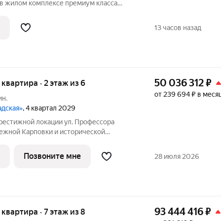
 в жилом комплексе премиум класса
ерская, д.50. Квартира расположена в
ь набережной реки Малая Невка.
13 часов назад
го 4
50 036 312
₽
я квартира · 2 этаж из 6
от 239 694 ₽ в меся
ин.
адская»
, 4 квартал 2029
ой локации ул. Профессора
режной Карповки и исторической
ой стороны. Из окон открываются виды
ь и реку Карповку. В пешей доступности
Позвоните мне
28 июля 2026
93 444 416
₽
я квартира · 7 этаж из 8