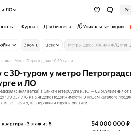
 и ЛО
Ра
потека
Журнал
Для бизнеса
Уникальные акции
ройки
3 комн.
Цена
натные
Метро Петроградская
C 3D-туром
 c 3D-туром у метро Петроградс
урге и ЛО
дская (синяя ветка) в Санкт-Петербурге и ЛО — 82 объявления от 
 до 199 337 776 ₽ на Яндекс Недвижимости. В нашем каталоге пред
м жилье — фото, планировки и характеристики.
54 000 000
₽
я квартира · 3 этаж из 6