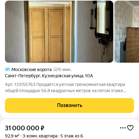
Московские ворота
15 мин.
Санкт-Петербург
,
Кузнецовская улица
,
10А
Арт. 133155763 Продаётся уютная трехкомнатная квартира
общей площадью 56.8 квадратных метров на пятом этаже
девятиэтажного кирпичного дома, расположенного на улице
Кузнецовская, дом 10, в Московском районе города Санкт-
Позвонить
Петербурга. Жилая площадь
31 000 000
₽
92,9 м²
3-комн. квартира
5 этаж из 6