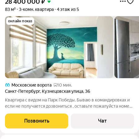
28 400 000
₽
83 м²
3-комн. квартира
4 этаж из 5
онлайн показ
Московские ворота
10 мин.
Санкт-Петербург
,
Кузнецовская улица
,
36
Квартира с видом на Парк Победы. Бываю в командировках и
если не получается дозвониться , оставьте пожалуйста номер
телефона и перезвоню, как будет связь. Продаётся большая,
уютная и продуманная квартира в одном из самых удобных и
Позвонить
Чат
зелёных районов