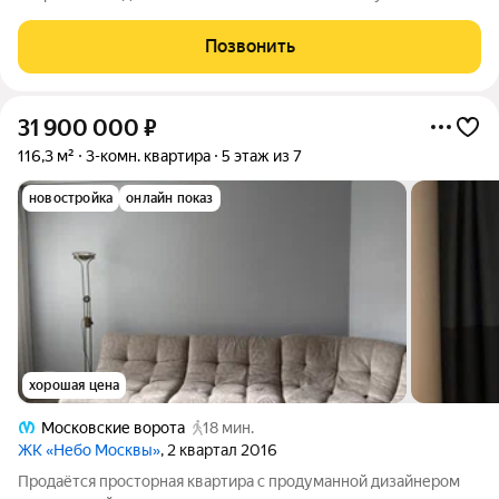
от метро Фрунзенская. Общая площадь составляет 116,3 кв. м,
жилая - 57,6 кв. м. Квартира расположена на 5 этаже 7-
Позвонить
этажного монолитного дома,
31 900 000
₽
116,3 м²
3-комн. квартира
5 этаж из 7
новостройка
онлайн показ
хорошая цена
Московские ворота
18 мин.
ЖК «Небо Москвы»
, 2 квартал 2016
Продаётся просторная квартира с продуманной дизайнером