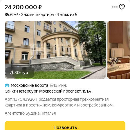
24 200 000
₽
85,6 м²
3-комн. квартира
4 этаж из 5
3D-тур
Московские ворота
13 мин.
Санкт-Петербург
,
Московский проспект
,
151А
Арт. 137043926 Продается просторная трехкомнатная
квартира в престижном, комфортном и востребованном
районе Санкт-Петербурга. О доме, инфраструктура Квартира
Агентство Будина Наталья
расположена в кирпичном, сталинском доме с отличной термо
и шумоизоляцией. Месторасположение
Позвонить