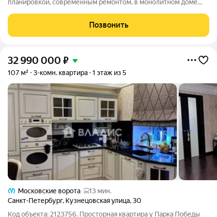
планировкой, современным ремонтом, в монолитном доме
2016 г. Все комнаты изолированы, что обеспечивает комфорт
и приватность. Из окон открывается вид на тихий двор с
Позвонить
закрытой территорией и
32 990 000
₽
107 м²
3-комн. квартира
1 этаж из 5
Московские ворота
13 мин.
Санкт-Петербург
,
Кузнецовская улица
,
30
Код объекта: 2123756. Просторная квартира у Парка Победы