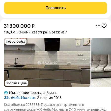
на менеджера объекта . Эксклюзивное предложение от
Компании "Ленстроймонолит"! О квартире: Линейная
Позвонить
планировка - все окна выходят на
31 300 000
₽
116,3 м²
3-комн. квартира
5 этаж из 7
новостройка
хорошая цена
Московские ворота
18 мин.
ЖК «Небо Москвы»
, 2 квартал 2016
Код объекта: 2287785. Продаются апартаменты в
современном доме ЖК Небо Москвы, в 7-10 минутах пешком