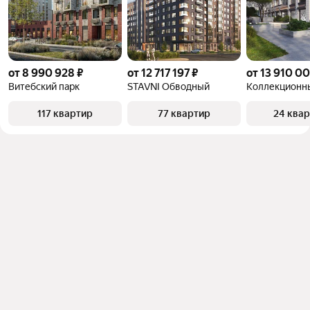
от 8 990 928 ₽
от 12 717 197 ₽
от 13 910 00
Витебский парк
STAVNI Обводный
117 квартир
77 квартир
24 ква