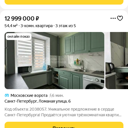
12 999 000
₽
54,4 м²
3-комн. квартира
3 этаж из 5
онлайн показ
Московские ворота
6 мин.
Санкт-Петербург
,
Ломаная улица
,
6
Код объекта: 2038057. Уникальное предложение в сердце
Санкт-Петербурга! Продаётся уютная трёхкомнатная квартира
в Московском районе, на Ломаной улице, 6 идеальный выбор
для тех, кто ценит комфорт и практичность. Квартира