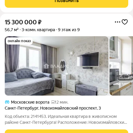
Позвонить
расположена на третьем этаже
15 300 000
₽
56,7 м²
3-комн. квартира
9 этаж из 9
онлайн показ
Московские ворота
12 мин.
Санкт-Петербург
,
Новоизмайловский проспект
,
3
Код объекта: 2141453. Идеальная квартира в живописном
районе Санкт-Петербурга! Расположение: Новоизмайловский
проспект, 3 это не просто адрес, это место, где вы сможете по-