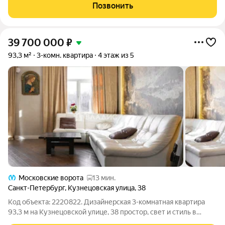
настоящему наслаждаться жизнью. Кирпичный дом 1963 года
Позвонить
постройки находится в
39 700 000
₽
93,3 м²
3-комн. квартира
4 этаж из 5
Московские ворота
13 мин.
Санкт-Петербург
,
Кузнецовская улица
,
38
Код объекта: 2220822. Дизайнерская 3-комнатная квартира
93,3 м на Кузнецовской улице, 38 простор, свет и стиль в
кирпичном доме 1938 года. Главная фишка кухня 16,5 м: