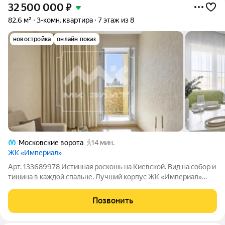
32 500 000
₽
82,6 м²
3-комн. квартира
7 этаж из 8
новостройка
онлайн показ
Московские ворота
14 мин.
ЖК «Империал»
Арт. 133689978 Истинная роскошь на Киевской. Вид на собор и
тишина в каждой спальне. Лучший корпус ЖК «Империал»
тишина, приватность и безупречный сервис бизнес-класса.
Перед вами не просто трехкомнатная квартира, а продуманное
Позвонить
пространство для