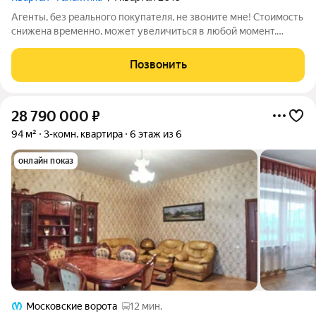
Агенты, без реального покупателя, не звоните мне! Стоимость
снижена временно, может увеличиться в любой момент.
Квартиры только дорожают, не теряйте время. Естественно,
полная стоимость в договоре. Продам 3к.кв. 76кв.м. Без учёта
Позвонить
двух лоджий
28 790 000
₽
94 м²
3-комн. квартира
6 этаж из 6
онлайн показ
Московские ворота
12 мин.