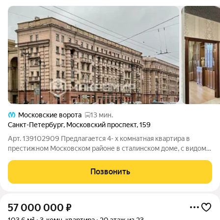
Московские ворота
13 мин.
Санкт-Петербург
,
Московский проспект
,
159
Арт. 139102909 Предлагается 4- х комнатная квартира в
престижном Московском районе в сталинском доме, с видом
на Парк Победы. Самая лучшая локация: много зеленых зон и
мест отдыха, около дома остановка общественного
Позвонить
транспорта, метро "Парк Победы" в
57 000 000
₽