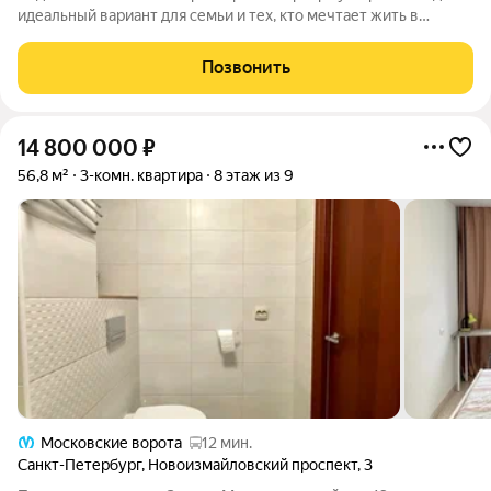
идеальный вариант для семьи и тех, кто мечтает жить в
Сталинском доме! Престижный Московский район Московский
район -«южные ворота» Петербурга: престиж, комфорт и
Позвонить
динамика в одном месте.
14 800 000
₽
56,8 м²
3-комн. квартира
8 этаж из 9
Московские ворота
12 мин.
Санкт-Петербург
,
Новоизмайловский проспект
,
3