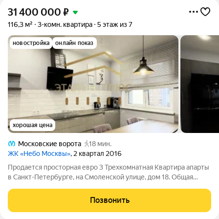
31 400 000
₽
116,3 м²
3-комн. квартира
5 этаж из 7
новостройка
онлайн показ
хорошая цена
Московские ворота
18 мин.
ЖК «Небо Москвы»
, 2 квартал 2016
Продается просторная евро 3 Трехкомнатная Квартира апарты
в Санкт-Петербурге, на Смоленской улице, дом 18. Общая
площадь квартиры составляет 116 квадратных метров, из
которых жилая площадь 57,6 квадратных метров, а площадь
Позвонить
кухни - 15 квадратных