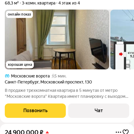
68,3 м²
3-комн. квартира
4 этаж из 4
онлайн показ
хорошая цена
Московские ворота
5 мин.
Санкт-Петербург
,
Московский проспект
,
130
В продаже трехкомнатная квартира в 5 минутах от метро
"Московские ворота" Квартира имеет планировку с выходом
на две стороны, на две разные парадные. Из основного
коридора и из кухни. Отличная транспортная и социальная
Позвонить
Чат
инфраструктура района:
24 900 000
₽