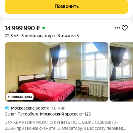
идеальное место для утренних завтраков и вечерних встреч,
Позвонить
где легко разместится и
14 999 990
₽
72,3 м²
3-комн. квартира
3 этаж из 5
хорошая цена
Московские ворота
6 мин.
Санкт-Петербург
,
Московский проспект
,
125
ЭТУ КВАРТИРУ МОЖНО КУПИТЬ ПО СТАВКЕ 12.25%!!! ID-
3358- при звонке скажите ID оператору, и Вас сразу переведут