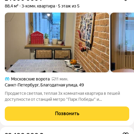
88,4 м²
3-комн. квартира
5 этаж из 5
Московские ворота
11 мин.
Санкт-Петербург
,
Благодатная улица
,
49
Продается светлая, теплая 3х комнатная квартира в пешей
доступности от станций метро "Парк Победы" и
"Электросила". Кирпичный дом 1952 года постройки с
железобетонными перекрытиями. Двор большой и зеленый,
Позвонить
есть детская площадка и спортивное поле.