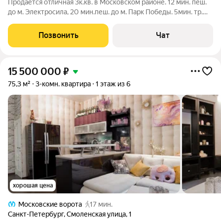
Продается отличная 3к.кв. в Московском районе. 12 мин. пеш.
до м. Электросила, 20 мин.пеш. до м. Парк Победы. 5мин. тр.
До ЗСД. Школы, дет.сады, магазины, парк Авиаторов все в 5
мин.пеш.. Хорошая транспортная доступность в любую точку
Позвонить
Чат
города.
15 500 000
₽
75,3 м²
3-комн. квартира
1 этаж из 6
хорошая цена
Московские ворота
17 мин.
Санкт-Петербург
,
Смоленская улица
,
1