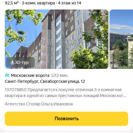
92,5 м²
3-комн. квартира
4 этаж из 14
3D-тур
Московские ворота
12 мин.
Санкт-Петербург
,
Свеаборгская улица
,
12
137078850 Предлагается к покупке отличная 3-х комнатная
квартира в одной из самых престижных локаций Московского
района , на улице Свеаборгская рядом с Парком Победы .
Агентство Столяр Ольга Ивановна
Пешая доступность до станции метро Парк Победы и
Электросила . Транспортная
Позвонить