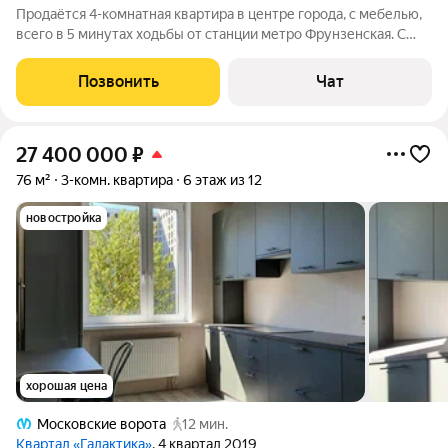
Продаётся 4-комнатная квартира в центре города, с мебелью,
всего в 5 минутах ходьбы от станции метро Фрунзенская. С
парковочным местом в закрытом дворе. Площадь квартиры
75,6 кв.м. Находится в отличном состоянии, готова для
Позвонить
Чат
комфортного проживания.
27 400 000
₽
76 м²
3-комн. квартира
6 этаж из 12
новостройка
хорошая цена
Московские ворота
12 мин.
Квартал «Галактика»
, 4 квартал 2019