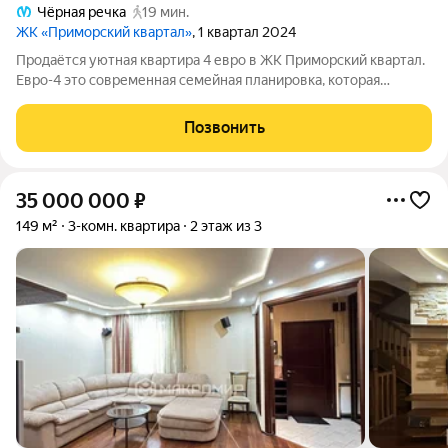
Чёрная речка
19 мин.
ЖК «Приморский квартал»
, 1 квартал 2024
Продаётся уютная квартира 4 евро в ЖК Приморский квартал.
Евро-4 это современная семейная планировка, которая
состоит из трёх изолированных комнат и просторной кухни-
гостиной. Квартира общей площадью 84,4 м, включая
Позвонить
полезную площадь 81,4 м и лоджию.
35 000 000
₽
149 м²
3-комн. квартира
2 этаж из 3