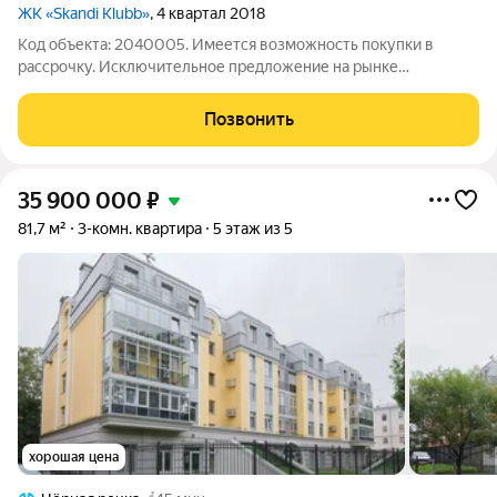
ЖК «Skandi Klubb»
, 4 квартал 2018
Код объекта: 2040005. Имеется возможность покупки в
рассрочку. Исключительное предложение на рынке
недвижимости Санкт-Петербурга! Продаётся трёхкомнатная
квартира площадью 87 кв. м на Аптекарском проспекте 18. Эта
Позвонить
просторная и светлая квартира в
35 900 000
₽
81,7 м²
3-комн. квартира
5 этаж из 5
хорошая цена