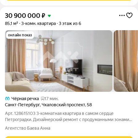
30 900 000
₽
85,1 м²
3-комн. квартира
3 этаж из 6
онлайн показ
Чёрная речка
17 мин.
Санкт-Петербург
,
Чкаловский проспект
,
58
Арт. 128615103 3-комнатная квартира в самом сердце
Петроградки. Дизайнерский ремонт с продуманными зонами
хранения. Потолки 3,01 метра комнаты: 12,09 / 21,81 / 9,82 м,
Агентство Баева Анна
Окна на две стороны. Локация: Напротив гимназия №56 в