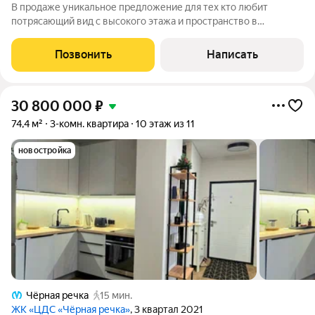
В продаже уникальное предложение для тех кто любит
потрясающий вид с высокого этажа и пространство в
квартире. Видовая, семейная 3х комнатная квартира площадью
125м в ЖК "Зенит" Приморского района. О Квартире: Квартира
Позвонить
Написать
находится на 25 этаже, в
30 800 000
₽
74,4 м²
3-комн. квартира
10 этаж из 11
новостройка
Чёрная речка
15 мин.
ЖК «ЦДС «Чёрная речка»
, 3 квартал 2021