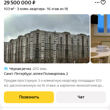
29 500 000
₽
103 м²
3-комн. квартира
16 этаж из 18
Чёрная речка
10 мин.
Санкт-Петербург
,
аллея Поликарпова
,
2
Продам просторную 3-х комнатную квартиру площадью 103
м2, расположенную на 16 этаже, в кирпично-монолитном доме
Бизнес-класса в Приморском районе. Общая площадь
квартиры 103 м2, жилая 64 м2 (26,5+22,5+15,1) м2, просторная
Позвонить
Чат
кухня 14,4 м2. В квартире