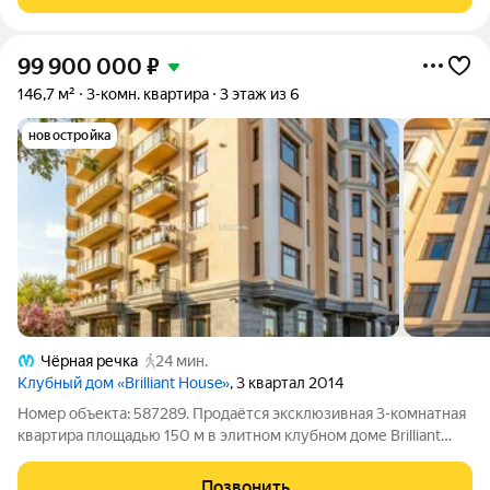
отличный вариант в одном из самых динамично
99 900 000
₽
146,7 м²
3-комн. квартира
3 этаж из 6
новостройка
Чёрная речка
24 мин.
Клубный дом «Brilliant House»
, 3 квартал 2014
Номер объекта: 587289. Продаётся эксклюзивная 3-комнатная
квартира площадью 150 м в элитном клубном доме Brilliant
House на Крестовском острове одном из самых престижных
районов Санкт-Петербурга. О квартире Площадь 150 м
Позвонить