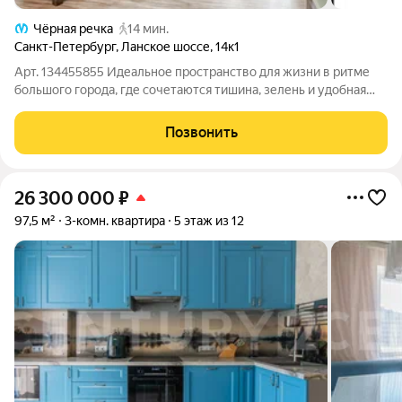
Чёрная речка
14 мин.
Санкт-Петербург
,
Ланское шоссе
,
14к1
Арт. 134455855 Идеальное пространство для жизни в ритме
большого города, где сочетаются тишина, зелень и удобная
инфраструктура. Эту локацию выбирают те, кто ценит баланс:
близость к центру и ощущение спокойствия дома.
Позвонить
Разновысотный (4-25 этажей)
26 300 000
₽
97,5 м²
3-комн. квартира
5 этаж из 12