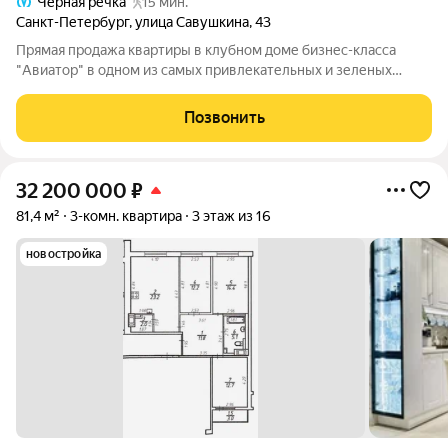
Чёрная речка
15 мин.
Санкт-Петербург
,
улица Савушкина
,
43
Прямая продажа квартиры в клубном доме бизнес-класса
"Авиатор" в одном из самых привлекательных и зеленых
районов Санкт-Петербурга. Уникальное предложение -
квартиры в этом жилом комплексе продаются довольно редко.
Позвонить
Не упустите возможность и приходите
32 200 000
₽
81,4 м²
3-комн. квартира
3 этаж из 16
новостройка