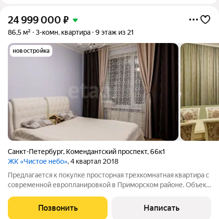
24 999 000
₽
86,5 м²
3-комн. квартира
9 этаж из 21
новостройка
Санкт-Петербург
,
Комендантский проспект
,
66к1
ЖК «Чистое небо»
, 4 квартал 2018
Предлагается к покупке просторная трехкомнатная квартира с
современной европланировкой в Приморском районе. Объект
полностью готов к сделке. Один взрослый собственник.
Прямая продажа, без использования материнского капитала,
Позвонить
Написать
долей несовершеннолетних