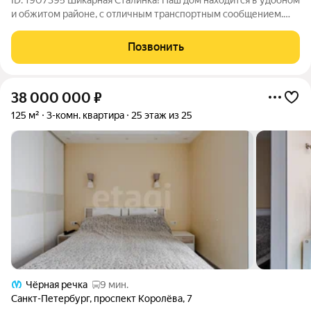
ID: 1907395 Шикарная Сталинка! Наш дом находится в удобном
и обжитом районе, с отличным транспортным сообщением.
Несколько парков и скверов в шаговой доступности от дома,
расположение практически, в самом зеленом районе города.
Позвонить
Вы сможете быстро
38 000 000
₽
125 м²
3-комн. квартира
25 этаж из 25
Чёрная речка
9 мин.
Санкт-Петербург
,
проспект Королёва
,
7