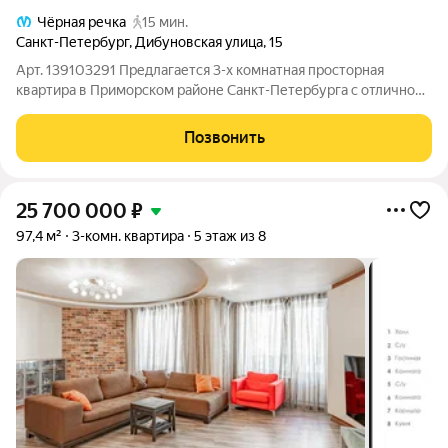
Чёрная речка
15 мин.
Санкт-Петербург
,
Дибуновская улица
,
15
Арт. 139103291 Предлагается 3-х комнатная просторная
квартира в Приморском районе Санкт-Петербурга с отличной
экологией. Квартира расположена в кирпичном малоэтажном
доме на ул. Дибуновская д. 15. Толщина стен дома 80 см.
Позвонить
Квартира включает 3 этажа:
25 700 000
₽
97,4 м²
3-комн. квартира
5 этаж из 8