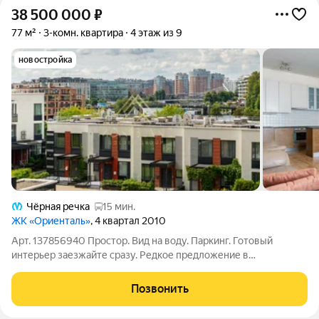
38 500 000
₽
77 м²
3-комн. квартира
4 этаж из 9
новостройка
Чёрная речка
15 мин.
ЖК «Ориенталь»
, 4 квартал 2010
Арт. 137856940 Простор. Вид на воду. Паркинг. Готовый
интерьер заезжайте сразу. Редкое предложение в
Петроградском районе: квартира «под ключ» в ЖК Oriental на
Барочной, 12 для тех, кто ценит время, комфорт и статус
Позвонить
локации. Такие объекты долго не