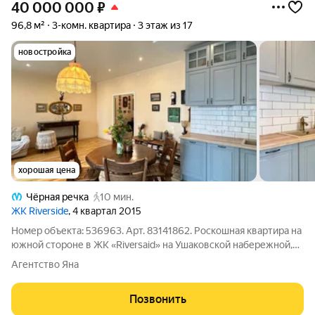
40 000 000
₽
96,8 м²
3-комн. квартира
3 этаж из 17
новостройка
хорошая цена
Чёрная речка
10 мин.
ЖК Riverside
, 4 квартал 2015
Номер объекта: 536963. Арт. 83141862. Роскошная квартира на
южной стороне в ЖК «Riversaid» на Ушаковской набережной,
корпус Омега идеальное пространство для тех, кто ценит
Агентство Яна
эстетику и комфорт. Квартира отличается большим
количеством света благодаря
Позвонить