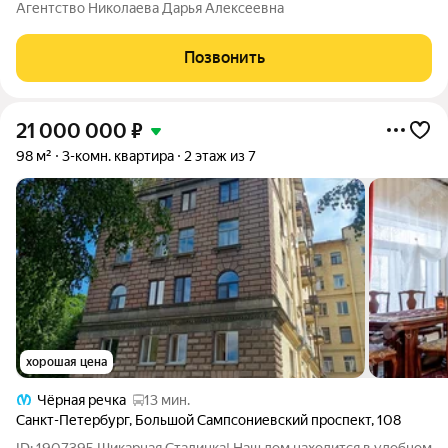
Пионерская 15 мин пешком Расположение: квартира
Агентство Николаева Дарья Алексеевна
расположена в развитом районе с хорошей инфраструктурой.
В шаговой доступности
Позвонить
21 000 000
₽
98 м²
3-комн. квартира
2 этаж из 7
хорошая цена
Чёрная речка
13 мин.
Санкт-Петербург
,
Большой Сампсониевский проспект
,
108