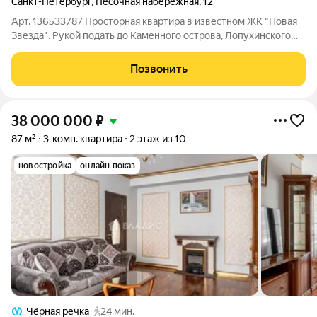
Санкт-Петербург
,
Песочная набережная
,
12
Арт. 136533787 Просторная квартира в известном ЖК "Новая
Звезда". Рукой подать до Каменного острова, Лопухинского
сада, Крестовского острова. ДОМ Культовый ЖК "Новая
звезда" на Аптекарском острове. Всего 78 квартир! Построен
Позвонить
компанией RBI в 2005 г. В
38 000 000
₽
87 м²
3-комн. квартира
2 этаж из 10
новостройка
онлайн показ
Чёрная речка
24 мин.