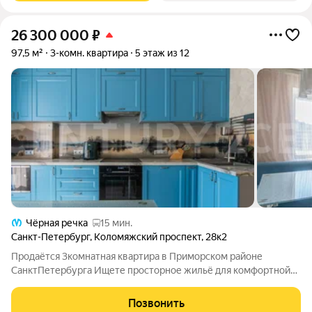
26 300 000
₽
97,5 м²
3-комн. квартира
5 этаж из 12
Чёрная речка
15 мин.
Санкт-Петербург
,
Коломяжский проспект
,
28к2
Продаётся 3комнатная квартира в Приморском районе
СанктПетербурга Ищете просторное жильё для комфортной
жизни всей семьи? Обратите внимание на эту уютную
3комнатную квартиру с изолированной планировкой
Позвонить