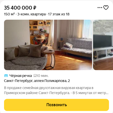
35 400 000
₽
150 м²
3-комн. квартира
17 этаж из 18
Чёрная речка
10 мин.
Санкт-Петербург
,
аллея Поликарпова
,
2
В продаже семейная двухэтажная видовая квартира в
Приморском районе Санкт-Петербурга. - В 5 минутах от метро
Пионерская. - В пешей доступности для прогулок Удельный
парк. - Красивый кирпичный дом 2000 года постройки. В доме
Позвонить
находится частная школа