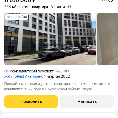
11 650 000
₽
33,9 м²
1-комн. квартира
8 этаж из 13
новостройка
Комендантский проспект
25 мин.
ЖК «FoRest Аквилон»
, 4 квартал 2022
Продаётся светлая и уютная квартира в современном жилом
комплексе 2022 года в Приморском районе. Рядом
Юнтоловский заказник, где можно гулять на свежем воздухе, а
до метро «Комендантский проспект» около 30 минут на
Позвонить
Написать
общественном транспорте. В