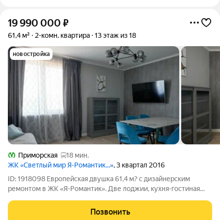
19 990 000
₽
61,4 м²
2-комн. квартира
13 этаж из 18
новостройка
Приморская
18 мин.
ЖК «Светлый мир Я-Романтик...»
, 3 квартал 2016
ID: 1918098 Европейская двушка 61,4 м? с дизайнерским
ремонтом в ЖК «Я-Романтик». Две лоджии, кухня-гостиная
19,6 м? и мебель в подарок! Представьте: вы просыпаетесь на
13-м этаже, выходите на теплую застекленную лоджию с
Позвонить
чашкой кофе и смотрите на