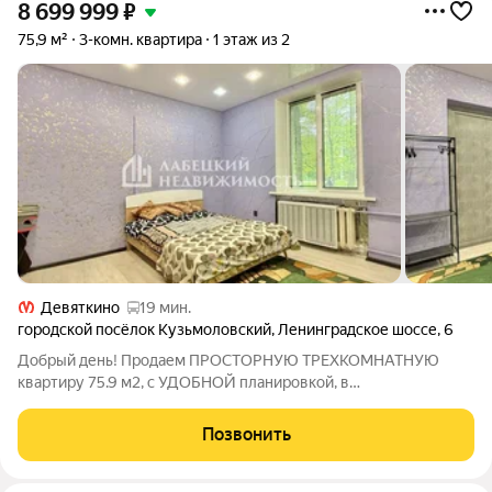
8 699 999
₽
75,9 м²
3-комн. квартира
1 этаж из 2
Девяткино
19 мин.
городской посёлок Кузьмоловский
,
Ленинградское шоссе
,
6
Добрый день! Продаем ПРОСТОРНУЮ ТРЕХКОМНАТНУЮ
квартиру 75.9 м2, с УДОБНОЙ планировкой, в
МАЛОЭТАЖНОМ доме, БЕЗ ОБРЕМЕНЕНИЙ, в ТИХОЙ
зеленой локации! Перспективный вариант для жизни! !
Позвонить
ПРОДАЖА БЕЗ КОМИССИИ ! Описание и фотографии
соответствуют