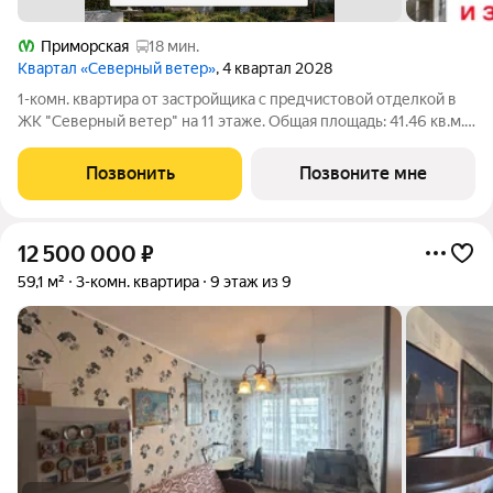
Приморская
18 мин.
Квартал «Северный ветер»
, 4 квартал 2028
1-комн. квартира от застройщика с предчистовой отделкой в
ЖК "Северный ветер" на 11 этаже. Общая площадь: 41.46 кв.м.
Высота потолков 2.98 м. В основу концепции проекта
«Северный ветер» легла идея деления квартала на шесть
Позвонить
Позвоните мне
кластеров активный
12 500 000
₽
59,1 м²
3-комн. квартира
9 этаж из 9