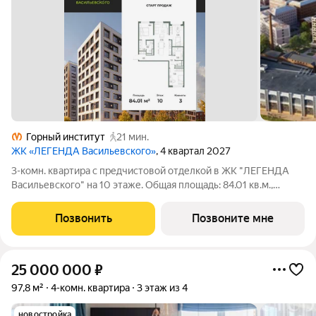
Горный институт
21 мин.
ЖК «ЛЕГЕНДА Васильевского»
, 4 квартал 2027
3-комн. квартира с предчистовой отделкой в ЖК "ЛЕГЕНДА
Васильевского" на 10 этаже. Общая площадь: 84.01 кв.м.,
жилая: 34.06 кв.м., площадь просторной кухни-столовой: 27.26
кв.м. Квартира - распашонка, без проходных комнат, окна
Позвонить
Позвоните мне
выходят на paзные
25 000 000
₽
97,8 м²
4-комн. квартира
3 этаж из 4
новостройка