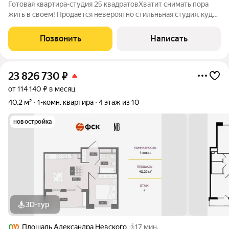
Готовая квартира-студия 25 квадратовХватит снимать пора
жить в своем! Продается невероятно стильньная студия, куда
можно переехать буквально с одним рюкзаком. Это
абсолютный move-in ready. Шикарный ремонт , чтобы вы
Позвонить
Написать
экономили сотни тысяч рублей и
23 826 730
₽
от 114 140 ₽ в месяц
40,2 м²
1-комн. квартира
4 этаж из 10
новостройка
3D-тур
Площадь Александра Невского
17 мин.