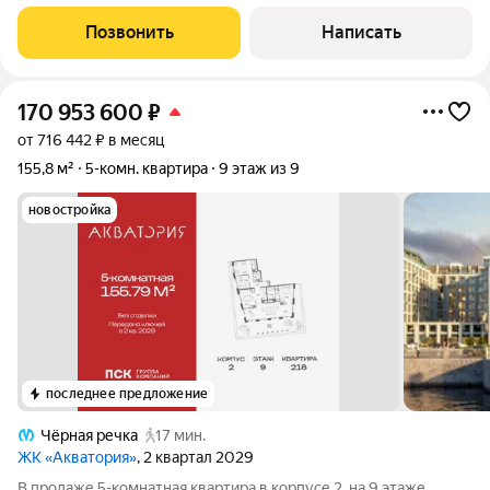
КВАРТИРЕ: В квартире выполнен качественный ремонт с
мебелью и техникой, можно заезжать и жить сразу.
Позвонить
Написать
Комфортный 8 этаж, окна выходят во двор,
170 953 600
₽
от 716 442 ₽ в месяц
155,8 м²
5-комн. квартира
9 этаж из 9
новостройка
последнее предложение
Чёрная речка
17 мин.
ЖК «Акватория»
, 2 квартал 2029
В продаже 5-комнатная квартира в корпусе 2, на 9 этаже,