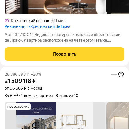
Крестовский остров
11 мин.
Резиденция «Крестовский de luxe»
Арт. 132740014 Видовая квартира в комплексе «Крестовский
де Люкс». Квартира расположена на четвёртом этаже.
Премиальная отделка, пол из кварцита, кухня Valcucine,
система вентиляции и кондиционирования, увеличенные
Позвонить
двери. Ремонт без амортизации.
26 886 398
₽
–20%
21 509 118
₽
от 96 586 ₽ в месяц
35,6 м²
1-комн. квартира
8 этаж из 10
новостройка