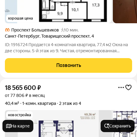
хорошая цена
Проспект Большевиков
10 мин.
Санкт-Петербург
,
Товарищеский проспект
,
4
ID: 1916724 Продается 4-комнатная квартира, 77,4 м2 Окна на
две стороны. 5-й этаж из 9. Чистая, отремонтированная
парадная. До метро «Проспект Большевиков» 10 минут
пешком. До центра города - 20 минут на машине, 35 минут на
Позвонить
общественном транспорте. В
18 565 600
₽
от 77 806 ₽ в месяц
40,4 м²
1-комн. квартира
2 этаж из 4
новостройка
На карте
Сохранить