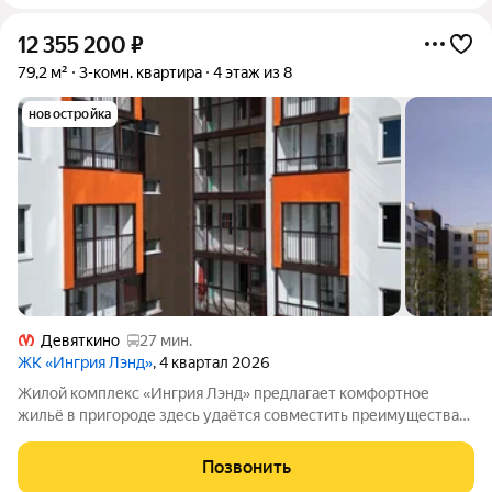
12 355 200
₽
79,2 м²
3-комн. квартира
4 этаж из 8
новостройка
Девяткино
27 мин.
ЖК «Ингрия Лэнд»
, 4 квартал 2026
Жилой комплекс «Ингрия Лэнд» предлагает комфортное
жильё в пригороде здесь удаётся совместить преимущества
городской жизни с умиротворяющей атмосферой за городом.
Квартал создаёт ощущение уединённости, а продуманные
Позвонить
планировки квартир дают