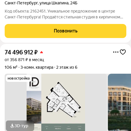
Санкт-Петербург
,
улица Шкапина
,
24Б
Код объекта: 2162451. Уникальное предложение в центре
Санкт-Петербурга! Продаётся стильная студия в кирпичном
доме 1910 года постройки по адресу улица Шкапина, 24Б
Адмиралтейского района. Квартира расположена на первом
Позвонить
этаже семиэтажного дома и
74 496 912
₽
от 356 871 ₽ в месяц
106 м²
3-комн. квартира
2 этаж из 6
новостройка
3D-тур