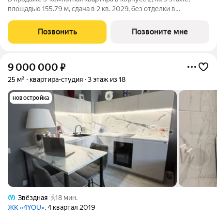
площадью 155.79 м, сдача в 2 кв. 2029, без отделки в
премиальном доме «Акватория» от застройщика ГК ПСК!
Премиальный дом «Акватория», возводимый на Выборгской
Позвонить
Позвоните мне
набережной у Кантемировского моста
9 000 000
₽
25 м²
квартира-студия
3 этаж из 18
новостройка
Звёздная
18 мин.
ЖК «4YOU»
, 4 квартал 2019