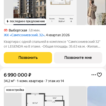
последнее предложение
Выборгская
8 мин.
ЖК «Сампсониевский, 32»
, 4 квартал 2026
Квартира с одной спальней в комплексе "Сампсониевский 32"
от LEGENDA на 8 этаже. -Общая площадь: 35.63 кв.м. -Жилая:
11.62 кв.м. -Площадь просторной кухни-столовой: 14.91 кв.м.
-Высота потолков 2.7 м. Все окна выходят на одну сторону. В
Позвонить
Позвоните мне
квартире один
6 990 000
₽
34,2 м²
1-комн. квартира
7 этаж из 14
новостройка