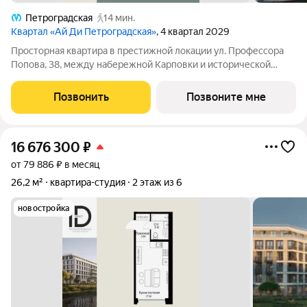
Петроградская
14 мин.
Квартал «Ай Ди Петроградская»
, 4 квартал 2029
Просторная квартира в престижной локации ул. Профессора
Попова, 38, между набережной Карповки и исторической
застройкой Петроградской стороны. Из окон открываются
виды на Иоанновский монастырь и реку Карповку. В пешей
Позвонить
Позвоните мне
доступности метро
16 676 300
₽
от 79 886 ₽ в месяц
26,2 м²
квартира-студия
2 этаж из 6
новостройка