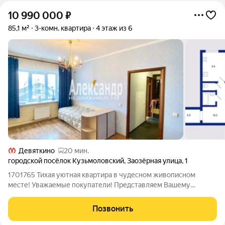
10 990 000
₽
85,1 м²
3-комн. квартира
4 этаж из 6
Девяткино
20 мин.
городской посёлок Кузьмоловский
,
Заозёрная улица
,
1
1701765 Тихая уютная квартира в чудесном живописном
месте! Уважаемые покупатели! Представляем Вашему
вниманию просторную трехкомнатную квартиру площадью
85,2 кв.м.: - большая гостиная 26 кв. метров с лоджией и видом
Позвонить
на сосновый бор; - 2 изолированные