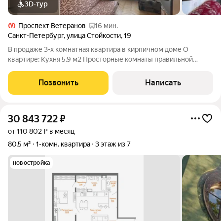
3D-тур
Проспект Ветеранов
16 мин.
Санкт-Петербург
,
улица Стойкости
,
19
В продаже 3-х комнатная квартира в кирпичном доме О
квартире: Кухня 5,9 м2 Просторные комнаты правильной
формы Раздельный санузел Балкон Окна на обе стороны дома
Дом теплый Хорошие соседи, везде чисто. Территория дома
Позвонить
Написать
благоустроена Во дворе
30 843 722
₽
от 110 802 ₽ в месяц
80,5 м²
1-комн. квартира
3 этаж из 7
новостройка