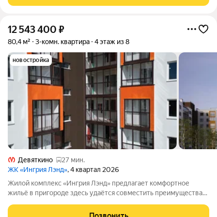
квартир помогут реализовать самые
12 543 400
₽
80,4 м²
3-комн. квартира
4 этаж из 8
новостройка
Девяткино
27 мин.
ЖК «Ингрия Лэнд»
, 4 квартал 2026
Жилой комплекс «Ингрия Лэнд» предлагает комфортное
жильё в пригороде здесь удаётся совместить преимущества
городской жизни с умиротворяющей атмосферой за городом.
Квартал создаёт ощущение уединённости, а продуманные
Позвонить