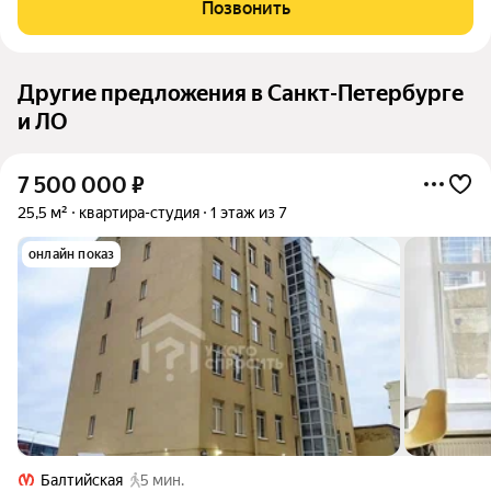
атмосферой за городом. Квартал создаёт ощущение
Позвонить
уединённости, а продуманные планировки квартир дают
Другие предложения в Санкт-Петербурге
и ЛО
7 500 000
₽
25,5 м²
квартира-студия
1 этаж из 7
онлайн показ
Балтийская
5 мин.