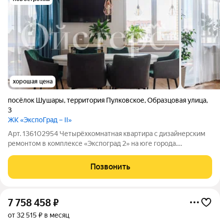
хорошая цена
посёлок Шушары
,
территория Пулковское
,
Образцовая улица
,
3
ЖК «ЭкспоГрад – II»
Арт. 136102954 Четырёхкомнатная квартира с дизайнерским
ремонтом в комплексе «Экспоград 2» на юге города.
Планировка продумана для жизни большой семьи: четыре
отдельные спальни, два санузла и кухня-гостиная площадью
Позвонить
почти 28 м с современной мебелью и
7 758 458
₽
от 32 515 ₽ в месяц