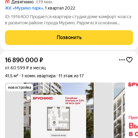
Девяткино
19 мин.
ЖК «Мурино парк»
, 1 квартал 2022
ID: 1916400 Продается квартира-студия доме комфорт-класса
в развитом районе города Мурино. Рядом вся основная
инфраструктура (ТЦ Небо, поликлиника, школы, детский сад,
пекарни, фитнес, пукнты выдачи). Пешая доступность до
Позвонить
метро, при необходимости
16 890 000
₽
от 60 599 ₽ в месяц
41,5 м²
1-комн. квартира
11 этаж из 17
новостройка