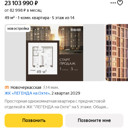
23 103 990
₽
от 82 998 ₽ в месяц
49 м²
1-комн. квартира
5 этаж из 14
новостройка
Новочеркасская
14 мин.
ЖК «ЛЕГЕНДА на Охте»
, 2 квартал 2029
Просторная однокомнатная квартира с предчистовой
отделкой в ЖК "ЛЕГЕНДА на Охте" на 5 этаже. Общая
площадь: 49 кв.м., жилая: 13.2 кв.м., площадь просторной кухни-
столовой: 23.7 кв.м. Все окна выходят на одну сторону. В
Позвонить
Позвоните мне
квартире один раздельный