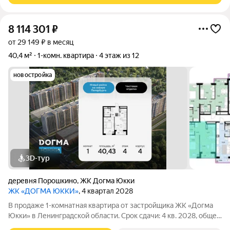
8 114 301
₽
от 29 149 ₽ в месяц
40,4 м²
1-комн. квартира
4 этаж из 12
новостройка
3D-тур
деревня Порошкино
,
ЖК Догма Юкки
ЖК «ДОГМА ЮККИ»
, 4 квартал 2028
В продаже 1-комнатная квартира от застройщика ЖК «Догма
Юкки» в Ленинградской области. Срок сдачи: 4 кв. 2028, общей
площадью 40.43 кв.м., на 4 этаже. «Догма Юкки» это квартал с