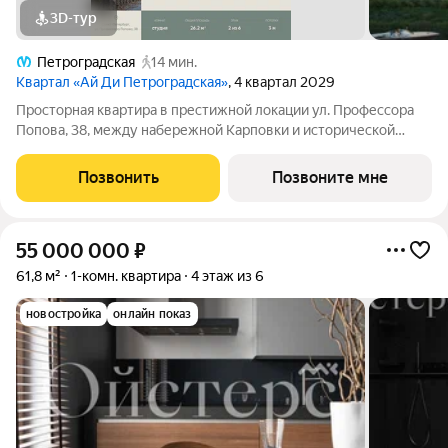
3D-тур
Петроградская
14 мин.
Квартал «Ай Ди Петроградская»
, 4 квартал 2029
Просторная квартира в престижной локации ул. Профессора
Попова, 38, между набережной Карповки и исторической
застройкой Петроградской стороны. Из окон открываются
виды на Иоанновский монастырь и реку Карповку. В пешей
Позвонить
Позвоните мне
доступности метро
55 000 000
₽
61,8 м²
1-комн. квартира
4 этаж из 6
новостройка
онлайн показ