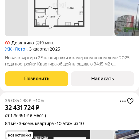
Девяткино
19 мин.
ЖК «Лето»
, 3 квартал 2025
Новая квартира 2Е планировки в камерном новом доме 2025
года постройки Квартира общей площадью 34,15 м2 с
просторной кухней-гостиной и лоджией 13,5 м2, спальня 11 м2.
В квартире полная чистовая отделка: обои под покраску с
Позвонить
Написать
белой водоэмульсионной
36 035 248
₽
–10%
32 431 724
₽
от 129 451 ₽ в месяц
84 м²
3-комн. квартира
10 этаж из 10
новостройка