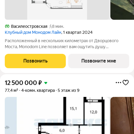
Василеостровская
8 мин.
Клубный дом Монодом Лайн
, 1 квартал 2024
Расположенный в нескольких километрах от Дворцового
Моста, Monodom Line позволяет вам ощутить душу
исторического центра Санкт-Петербурга. Всего 4 минуты
пешком до метро "Василеостровская", и вы свободно
Позвонить
Позвоните мне
перемещаетесь по городу. Инфраструктура Monodom
12 500 000
₽
77,4 м²
4-комн. квартира
5 этаж из 9