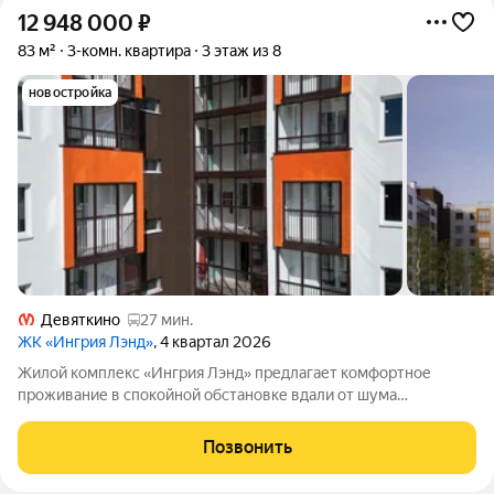
12 948 000
₽
83 м²
3-комн. квартира
3 этаж из 8
новостройка
Девяткино
27 мин.
ЖК «Ингрия Лэнд»
, 4 квартал 2026
Жилой комплекс «Ингрия Лэнд» предлагает комфортное
проживание в спокойной обстановке вдали от шума
мегаполиса, но с доступом ко всем благам городской жизни.
Здесь удаётся гармонично соединить преимущества жизни за
Позвонить
городом с развитой инфраструктурой: