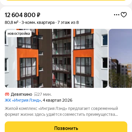
12 604 800
₽
80,8 м²
3-комн. квартира
7 этаж из 8
новостройка
Девяткино
27 мин.
ЖК «Ингрия Лэнд»
, 4 квартал 2026
Жилой комплекс «Ингрия Лэнд» предлагает современный
формат жизни: здесь удаётся совместить преимущества
города и загородной местности развитую инфраструктуру и
спокойную, уединённую атмосферу. Просторные планировки
Позвонить