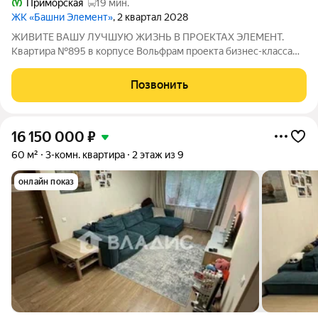
Приморская
19 мин.
ЖК «Башни Элемент»
, 2 квартал 2028
ЖИВИТЕ ВАШУ ЛУЧШУЮ ЖИЗНЬ В ПРОЕКТАХ ЭЛЕМЕНТ.
Квартира №895 в корпусе Вольфрам проекта бизнес-класса
«Башни Элемент». «Башни Элемент» новый жилой проект
бизнес-класса на Васильевском острове от девелоперской
Позвонить
компании «ELEMENТ». В его составе 5
16 150 000
₽
60 м²
3-комн. квартира
2 этаж из 9
онлайн показ