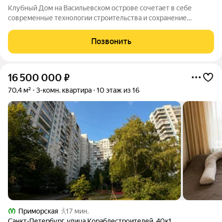
Клубный Дом на Васильевском острове сочетает в себе
современные технологии строительства и сохранение
исторического фасада. Вы сможете насладиться комфортом
современной жизни, не теряя при этом атмосферы старого
Позвонить
города. Просторные квартиры с
16 500 000
₽
70,4 м²
3-комн. квартира
10 этаж из 16
Приморская
17 мин.
Санкт-Петербург
,
улица Кораблестроителей
,
40к1