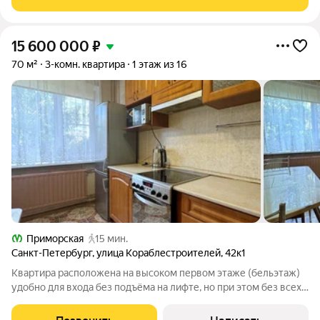
города. Просторные квартиры с
15 600 000
₽
70 м²
3-комн. квартира
1 этаж из 16
Приморская
15 мин.
Санкт-Петербург
,
улица Кораблестроителей
,
42к1
Квартира расположена на высоком первом этаже (бельэтаж)
удобно для входа без подъёма на лифте, но при этом без всех
рисков первого этажа. Квартира с ремонтом, мебелью и
техникой! Можно сразу заехать и жить. Полностью