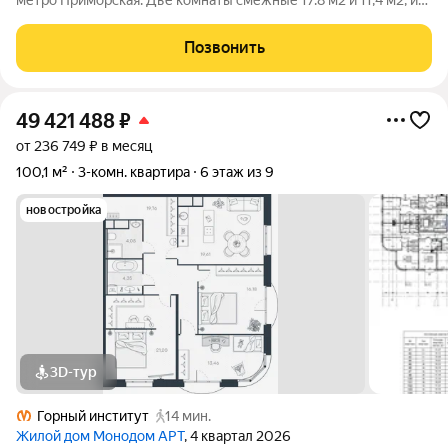
метро Приморская. Две комнаты смежные 17.8 м2 и 11,4 м2, и
изолированная 8,8 м2, кухня 5,3, санузел раздельный. Окна
выходят в зеленый двор. Квартира чистая, частично выполнен
Позвонить
ремонт, поменяны
49 421 488
₽
от 236 749 ₽ в месяц
100,1 м²
3-комн. квартира
6 этаж из 9
новостройка
3D-тур
Горный институт
14 мин.
Жилой дом Монодом АРТ
, 4 квартал 2026