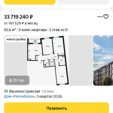
просторные прихожая
33 719 240
₽
от 161 529 ₽ в месяц
83,6 м²
3-комн. квартира
2 этаж из 9
новостройка
3D-тур
Василеостровская
9 мин.
Дом «Регенбоген»
, 3 квартал 2026
Позвонить