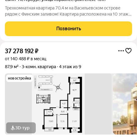
Трехкомнатная квартира 70,4 м на Васильевском острове
рядом с Финским заливом! Квартира расположена на 10 этаже
16-этажного дома по адресу: ул. Кораблестроителей, д. 40,
корп. 1. О квартире: Общая площадь 70,4 м . три
Позвонить
изолированные спальни 11,6 м,
37 278 192
₽
от 140 488 ₽ в месяц
87,9 м²
3-комн. квартира
4 этаж из 9
новостройка
3D-тур