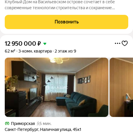
Клубный Дом на Васильевском острове сочетает в себе
современные технологии строительства и сохранение
исторического фасада. Вы сможете насладиться комфортом
современной жизни, не теряя при этом атмосферы старого
Позвонить
города. Просторные квартиры с
12 950 000
₽
62 м²
3-комн. квартира
2 этаж из 9
Приморская
5 мин.
Санкт-Петербург
,
Наличная улица
,
45к1