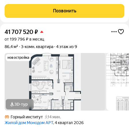
квартиры, которые покупают ради ремонта. А есть квартиры,
которые покупают ради атмосферы. Эта квартира сохранила
Позвонить
настоящий характер
41 707 520
₽
от 199 796 ₽ в месяц
86,4 м²
3-комн. квартира
4 этаж из 9
новостройка
3D-тур
Горный институт
14 мин.
Жилой дом Монодом АРТ
, 4 квартал 2026