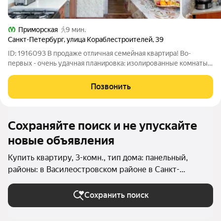
Приморская
9 мин.
Санкт-Петербург
,
улица Кораблестроителей
,
39
ID: 1916093 В продаже отличная семейная квартира! Во-
первых - очень удачная планировка: изолированные комнаты и
кухня комфортных площадей; просторные вместительные
прихожая и коридор, где можно организовать
Позвонить
функциональные места хранения; окна на 2
Сохраняйте поиск и не упускайте
новые объявления
Купить квартиру, 3-комн., тип дома: панельный,
районы: в Василеостровском районе в Санкт-
Петербурге и ЛО
Сохранить поиск