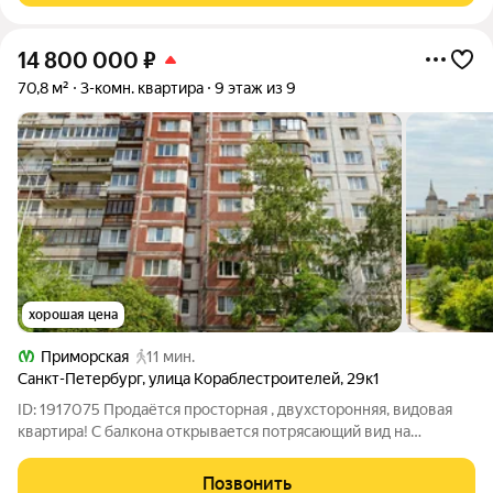
14 800 000
₽
70,8 м²
3-комн. квартира
9 этаж из 9
хорошая цена
Приморская
11 мин.
Санкт-Петербург
,
улица Кораблестроителей
,
29к1
ID: 1917075 Продаётся просторная , двухсторонняя, видовая
квартира! С балкона открывается потрясающий вид на
Финский залив и линейный парк. Престижный район города.
Шаговая доступность до метро. Прямая продажа!
Позвонить