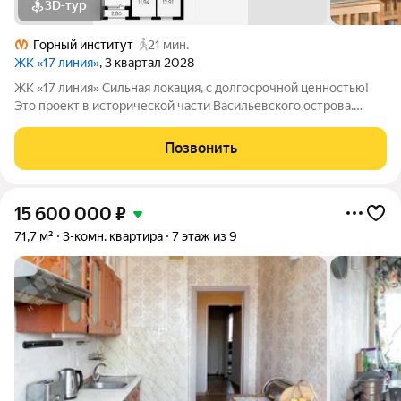
3D-тур
Горный институт
21 мин.
ЖК «17 линия»
, 3 квартал 2028
ЖК «17 линия» Сильная локация, с долгосрочной ценностью!
Это проект в исторической части Васильевского острова.
Здесь уже есть всё для комфортной жизни: набережные,
школы, детские сады, спортивная и культурная
Позвонить
инфраструктура. До метро
15 600 000
₽
71,7 м²
3-комн. квартира
7 этаж из 9