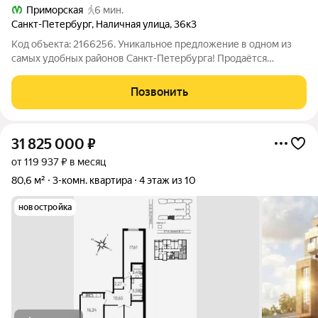
Приморская
6 мин.
Санкт-Петербург
,
Наличная улица
,
36к3
Код объекта: 2166256. Уникальное предложение в одном из
самых удобных районов Санкт-Петербурга! Продаётся
трёхкомнатная квартира площадью 60 кв. м на Наличной
улице, 36к3. Квартира расположена на втором этаже
Позвонить
девятиэтажного панельного дома 1970 года
31 825 000
₽
от 119 937 ₽ в месяц
80,6 м²
3-комн. квартира
4 этаж из 10
новостройка