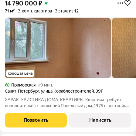
14 790 000
₽
71 м²
3-комн. квартира
3 этаж из 12
хорошая цена
Приморская
9 мин.
Санкт-Петербург
,
улица Кораблестроителей
,
39Г
ХАРАКТЕРИСТИКА ДОМА, КВАРТИРЫ: Квартира требует
дополнительных вложений Панельный дом, 1976 г. постройки
Есть лифт УК «Терра» Гостевая парковка вдоль дома. Места
всегда есть 3 этаж Окна выходят на 2 стороны дома
Позвонить
Написать
Внутреннее пространство дома