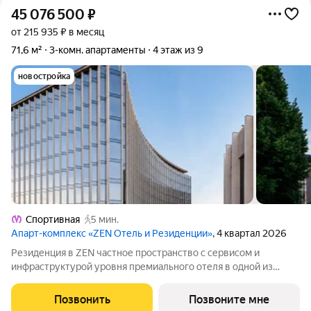
45 076 500
₽
от 215 935 ₽ в месяц
71,6 м²
3-комн. апартаменты
4 этаж из 9
новостройка
Спортивная
5 мин.
Апарт-комплекс «ZEN Отель и Резиденции»
, 4 квартал 2026
Резиденция в ZEN частное пространство с сервисом и
инфраструктурой уровня премиального отеля в одной из
самых востребованных частей Петроградского острова.
Планировочное решение построено по принципу open space:
Позвонить
Позвоните мне
минимум коридоров, максимум света,