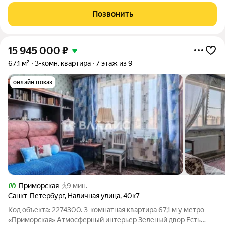
Сдаем в 2026 году! О проекте: Премиальный комплекс
резиденций для истинных ценителей изысканной
Позвонить
архитектуры, непревзойденного сервиса и необыкновенной
15 945 000
₽
67,1 м²
3-комн. квартира
7 этаж из 9
онлайн показ
Приморская
9 мин.
Санкт-Петербург
,
Наличная улица
,
40к7
Код объекта: 2274300. 3-комнатная квартира 67,1 м у метро
«Приморская» Атмосферный интерьер Зеленый двор Есть