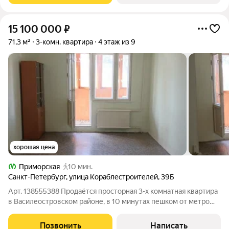
15 100 000
₽
71,3 м²
3-комн. квартира
4 этаж из 9
хорошая цена
Приморская
10 мин.
Санкт-Петербург
,
улица Кораблестроителей
,
39Б
Арт. 138555388 Продаётся просторная 3-х комнатная квартира
в Василеостровском районе, в 10 минутах пешком от метро
Приморская, в доме 137серии. Общая площадь квартиры 71,3
м2, кухня 8,4 м2, изолированные комнаты 19,10+16,80+9 м2.,
Позвонить
Написать