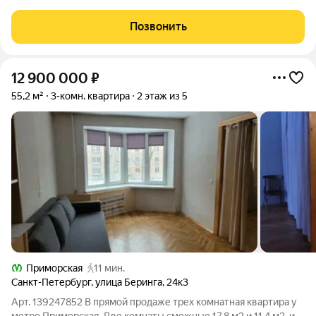
Здесь уже есть всё для комфортной жизни: набережные,
школы, детские сады, спортивная и культурная
Позвонить
инфраструктура. До метро
12 900 000
₽
55,2 м²
3-комн. квартира
2 этаж из 5
Приморская
11 мин.
Санкт-Петербург
,
улица Беринга
,
24к3
Арт. 139247852 В прямой продаже трех комнатная квартира у