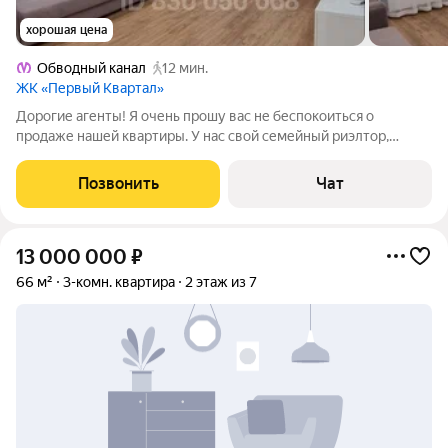
хорошая цена
Обводный канал
12 мин.
ЖК «Первый Квартал»
Дорогие агенты! Я очень прошу вас не беспокоиться о
продаже нашей квартиры. У нас свой семейный риэлтор,
который проведёт нашу сделку и позаботится о нас. Спасибо.
Просторная 3-евро комнатная квартира в самом центре
Позвонить
Чат
Петербурга от застройщика Glorax
13 000 000
₽
66 м²
3-комн. квартира
2 этаж из 7