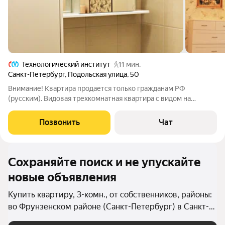
Технологический институт
11 мин.
Санкт-Петербург
,
Подольская улица
,
50
Внимание! Квартира продается только гражданам РФ
(русским). Видовая трехкомнатная квартира с видом на
"Обводный канал" с раздельными большими комнатами и
большим коридором 20кв.м со световыми пано в потолочной
Позвонить
Чат
части. Удобная трехсторонняя планировка.
Сохраняйте поиск и не упускайте
новые объявления
Купить квартиру, 3-комн., от собственников, районы:
во Фрунзенском районе (Санкт-Петербург) в Санкт-
Петербурге и ЛО