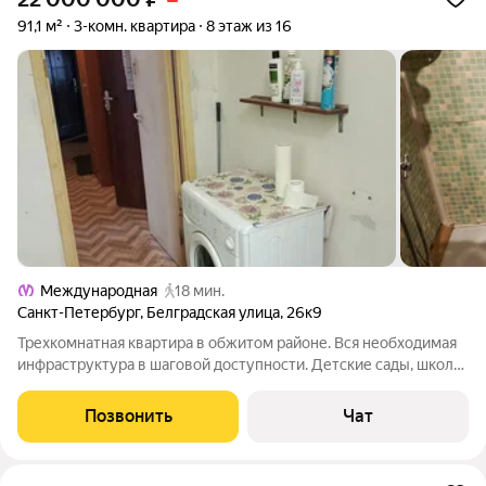
91,1 м²
3-комн. квартира
8 этаж из 16
Международная
18 мин.
Санкт-Петербург
,
Белградская улица
,
26к9
Трехкомнатная квартира в обжитом районе. Вся необходимая
инфраструктура в шаговой доступности. Детские сады, школы,
магазины, МФЦ, взрослая и детская поликлиники внутри
микрорайона. Ближайшие станции метро: "Международная",
Позвонить
Чат
"Проспект Славы". Выезд на