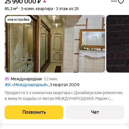
25 990 000
₽
85,3 м²
3-комн. квартира
3 этаж из 25
новостройка
Международная
2 мин.
ЖК «Международный»
, 3 квартал 2009
Продается 3-х комнатная квартира с Дизайнерским ремонтом,
в минуте ходьбы от метро МЕЖДУНАРОДНАЯ. Рядом с
комплексом, в минуте ходьбы, в здании метро находится
торгово-развлекательный комплекс МЕЖДУНАРОДНЫЙ, в
Позвонить
Чат
котором находятся множество магазинов,