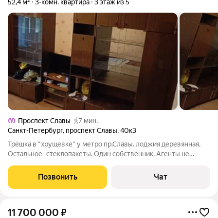
52,4 м²
3-комн. квартира
3 этаж из 5
Проспект Славы
7 мин.
Санкт-Петербург
,
проспект Славы
,
40к3
Трёшка в "хрущевке" у метро пр.Славы. лоджия деревянная.
Остальное- стеклопакеты. Один собственник. Агенты не
нужны. Статус: квартира, Количество комнат: 3, Общая
площадь: 52.4 м, Площадь кухни: 6 м, Жилая площадь: 38 м,
Позвонить
Чат
Ремонт: требуется, Стоимость
11 700 000
₽