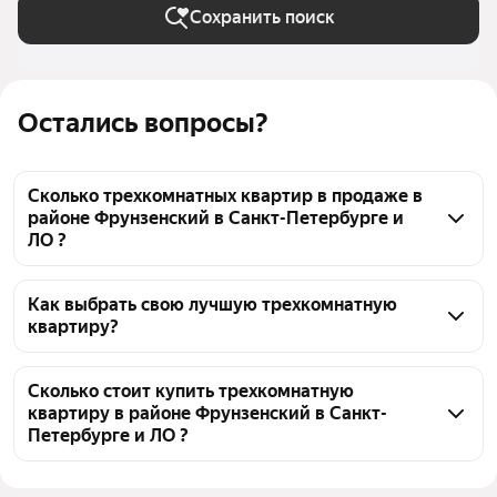
Сохранить поиск
Остались вопросы?
Сколько трехкомнатных квартир в продаже в
районе Фрунзенский в Санкт-Петербурге и
ЛО ?
На Яндекс Недвижимости в продаже в районе 
Фрунзенский в Санкт-Петербурге и ЛО 21 
Как выбрать свою лучшую трехкомнатную
квартиру?
трехкомнатных квартира, из них 21 объявление от 
собственников
Чтобы купить 3-комнатную квартиру без 
посредников в районе Фрунзенский, 
Сколько стоит купить трехкомнатную
квартиру в районе Фрунзенский в Санкт-
воспользуйтесь тепловой картой для оценки 
Петербурге и ЛО ?
инфраструктуры и транспортной доступности в 
выбранном районе в районе Фрунзенский в Санкт-
Цена за квадратный метр
155 172 — 570 313 ₽