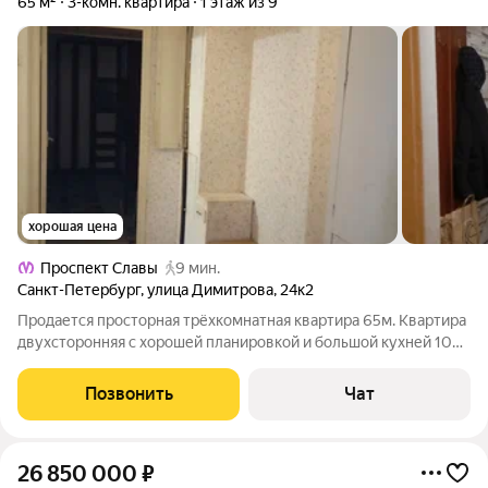
65 м²
3-комн. квартира
1 этаж из 9
хорошая цена
Проспект Славы
9 мин.
Санкт-Петербург
,
улица Димитрова
,
24к2
Продается просторная трёхкомнатная квартира 65м. Квартира
двухсторонняя с хорошей планировкой и большой кухней 10м.
Квартира смежно-изолированная с двумя изолированными
комнатами и возможностью изолировать третью одной
Позвонить
Чат
перегородкой. В квартире
26 850 000
₽