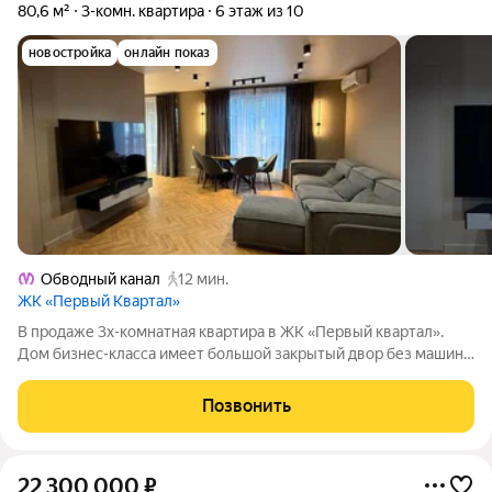
80,6 м²
3-комн. квартира
6 этаж из 10
новостройка
онлайн показ
Обводный канал
12 мин.
ЖК «Первый Квартал»
В продаже 3х-комнатная квартира в ЖК «Первый квартал».
Дом бизнес-класса имеет большой закрытый двор без машин.
Просторный подземный паркинг с доступом в парадную и
выездами на Боровую ул. и Лиговский пр-кт. Развитая
Позвонить
инфраструктура: во дворе дома
22 300 000
₽