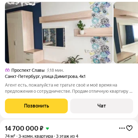
Проспект Славы
18 мин.
Санкт-Петербург
,
улица Димитрова
,
4к1
Агент есть, пожалуйста не тратьте своё и моё время на
предложения о сотрудничестве. Продам отличную квартиру в
прекрасном месте Фрунзенского района. Квартира в угловом
подъезде, а значит не стандартная. Большая прихожая с двумя
Позвонить
Чат
очень вместительными
14 700 000
₽
74 м²
3-комн. квартира
3 этаж из 4