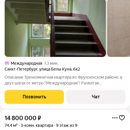
Международная
3 мин.
Санкт-Петербург
,
улица Белы Куна
,
6к2
Описание Трехкомнатная квартира во Фрунзенском районе, в
двух шагах от метро "Международная"! Развитая
инфраструктура: магазины, школы, транспорт все рядом.
Светлая и уютная, с прекрасным видом на зеленый двор.
Позвонить
Чат
Идеальный вариант для комфортной
14 800 000
₽
74,4 м²
3-комн. квартира
9 этаж из 9