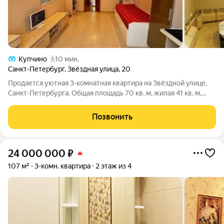
Купчино
10 мин.
Санкт-Петербург
,
Звёздная улица
,
20
Продается уютная 3-комнатная квартира на Звёздной улице,
Санкт-Петербурга. Общая площадь 70 кв. м, жилая 41 кв. м,
площадь кухни 12 кв. м. Плюс два балкона по 4.5 метра.
Квартира расположена на 14-м этаже из 16, окна выходят во
Позвонить
двор, поэтому всегда
24 000 000
₽
107 м²
3-комн. квартира
2 этаж из 4