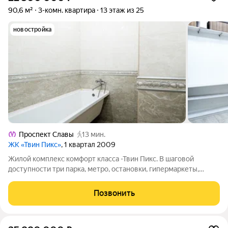
90,6 м²
3-комн. квартира
13 этаж из 25
новостройка
Проспект Славы
13 мин.
ЖК «Твин Пикс»
, 1 квартал 2009
Жилой комплекс комфорт класса -Твин Пикс. В шаговой
доступности три парка, метро, остановки, гипермаркеты,
аптеки, тц, сады, школы, поликлиники и т.д. Всего за 15 минут
на транспорте, можно добраться до аэропорта Пулково или до
Позвонить
центра города.