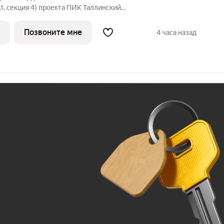
1, секция 4) проекта ПИК Таллинский
й подъезд на уровне земли,
ка, большие окна, с отделкой.
Позвоните мне
4 часа назад
проект в
Ж
До 100 тыс. ₽