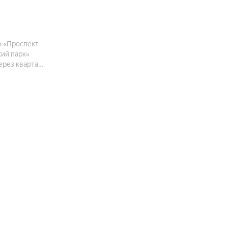
о «Проспект
кий парк»
ерез квартал
 современные