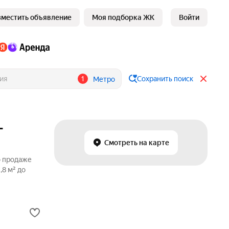
зместить объявление
Моя подборка ЖК
Войти
1
Сохранить поиск
Метро
-
Смотреть на карте
о продаже
,8 м² до