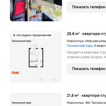
начинается с тишины и света в о
куда действительно хоче
Показать телефон
+
11
28,6 м² · квартира-ст
последнее предложение
Новоселье
,
Невская улиц
Таллинский парк
, 4 квар
Продаётся квартира-студ
этажного дома (Корпус 4
парк. Светлый просторны
функциональная планиров
Показать телефон
проект в
+
4
21,8 м² · квартира-ст
Новоселье
,
ЖК Таллинск