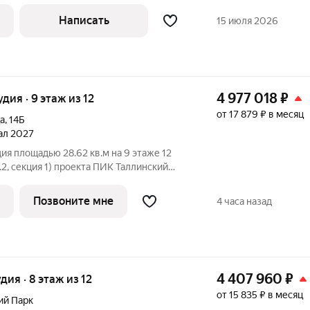
кнах, вечером ощущение дома,
тся возвращаться. Удобная планировка
Написать
15 июля 2026
4 977 018
₽
удия · 9 этаж из 12
от 17 879 ₽ в месяц
а
,
14Б
тал 2027
ия площадью 28.62 кв.м на 9 этаже 12
.2, секция 1) проекта ПИК Таллинский
й подъезд на уровне земли,
ка, большие окна. «Таллинский парк»
Позвоните мне
4 часа назад
4 407 960
₽
удия · 8 этаж из 12
от 15 835 ₽ в месяц
ий Парк