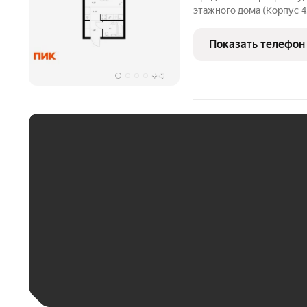
этажного дома (Корпус 4.
парк. Светлый просторны
функциональная планиров
Показать телефон
«Таллинский парк» 
+
4
ЕЖЕМЕСЯЧНЫЙ ПЛАТЁ
До 30 тыс. ₽
До 50 тыс. ₽
До 70 тыс. ₽
Больше 100 тыс. ₽