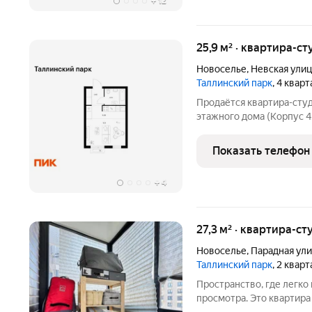
+
12
25,9 м² · квартира-ст
Новоселье
,
Невская улиц
Таллинский парк
, 4 квар
Продаётся квартира-студ
этажного дома (Корпус 4.
парк. Светлый просторны
функциональная планиров
Показать телефон
проект в
+
4
27,3 м² · квартира-ст
Новоселье
,
Парадная ул
Таллинский парк
, 2 квар
Пространство, где легко
просмотра. Это квартира