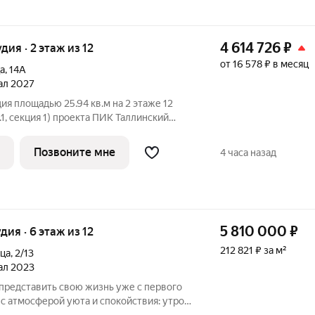
4 614 726
₽
удия · 2 этаж из 12
от 16 578 ₽ в месяц
а
,
14А
тал 2027
ия площадью 25.94 кв.м на 2 этаже 12
1, секция 1) проекта ПИК Таллинский
й подъезд на уровне земли,
ка, большие окна. «Таллинский парк»
Позвоните мне
4 часа назад
5 810 000
₽
удия · 6 этаж из 12
212 821 ₽ за м²
ица
,
2/13
тал 2023
 представить свою жизнь уже с первого
 с атмосферой уюта и спокойствия: утро