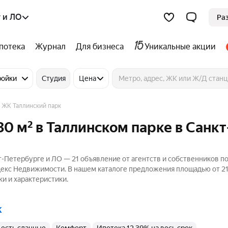
 и ЛО
Ра
потека
Журнал
Для бизнеса
Уникальные акции
ройки
Студия
Цена
ЖК Таллинский парк
30 м² в Таллинском парке в Санкт
т-Петербурге и ЛО — 21 объявление от агентств и собственников п
ндекс Недвижимости. В нашем каталоге предложения площадью от 21
ки и характеристики.
к