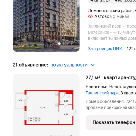
4 кв. 2027 – 4 кв. 202
Ломоносовский район
,
Автово
50 мин.
Таллинский парк — прое
Ветеранов» — 15 минут 
включает 16 жилых домо
протянутся широкие пе
Застройщик ПИК
121 
детские и спортивные п
21 объявление:
по актуальности
27,1 м² · квартира-ст
Новоселье
,
Невская улиц
Таллинский парк
, 3 квар
Номер объявления: 22417
продаже прекрасная квар
"Таллинский парк" Пpеим
удобная и продуманная п
Показать телефон
без учета балкона,