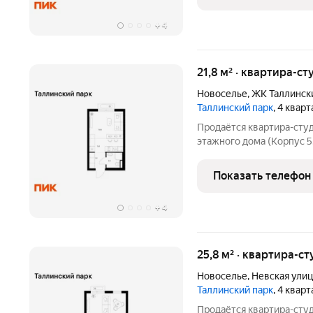
«Таллинский парк» 
+
4
21,8 м² · квартира-ст
Новоселье
,
ЖК Таллинск
Таллинский парк
, 4 квар
Продаётся квартира-студ
этажного дома (Корпус 5
парк. Светлый просторны
функциональная планиров
Показать телефон
«Таллинский парк» про
+
4
25,8 м² · квартира-ст
Новоселье
,
Невская улиц
Таллинский парк
, 4 квар
Продаётся квартира-студ