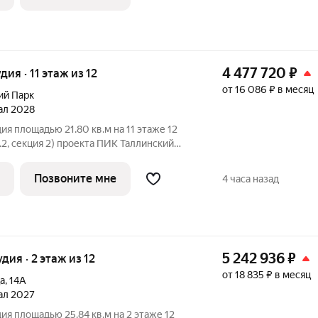
проект в
4 477 720
₽
удия · 11 этаж из 12
от 16 086 ₽ в месяц
ий Парк
тал 2028
ия площадью 21.80 кв.м на 11 этаже 12
.2, секция 2) проекта ПИК Таллинский
й подъезд на уровне земли,
ка, большие окна, с отделкой.
Позвоните мне
4 часа назад
ект
5 242 936
₽
удия · 2 этаж из 12
от 18 835 ₽ в месяц
а
,
14А
тал 2027
ия площадью 25.84 кв.м на 2 этаже 12