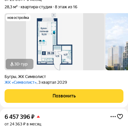
28,3 м²
квартира-студия
8 этаж из 16
новостройка
3D-тур
Бугры
,
ЖК Символист
ЖК «Символист»
, 3 квартал 2029
Позвонить
6 457 396
₽
от 24 363 ₽ в месяц