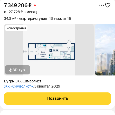
7 349 206
₽
от 27 728 ₽ в месяц
34,3 м²
квартира-студия
13 этаж из 16
новостройка
3D-тур
Бугры
,
ЖК Символист
ЖК «Символист»
, 3 квартал 2029
Позвонить