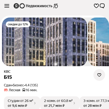
скидки до 12%
КВС
Б15
Сдан
•
бизнес
•
4.4 (135)
Лесная
16 мин.
Студии
от 26 м²
2-комн.
от 60,8 м²
3-комн.
от 77,3 
от 9,6 млн ₽
от 21,7 млн ₽
от 28 млн ₽