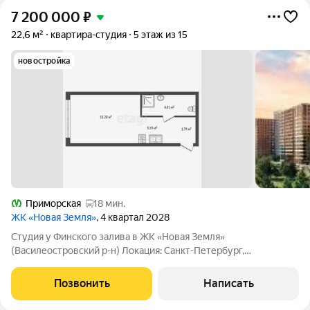
7 200 000
₽
22,6 м²
квартира-студия
5 этаж из 15
новостройка
Приморская
18 мин.
ЖК «Новая Земля»
, 4 квартал 2028
Студия у Финского залива в ЖК «Новая Земля»
(Василеостровский р-н) Локация: Санкт-Петербург,
Василеостровский район, ЖК «Новая Земля» Условия:
Площадь: 22,59 кв. м Ремонт: Предчистовая отделка (White
Позвонить
Написать
Box). Что это дает: Готовые стяжка пола и