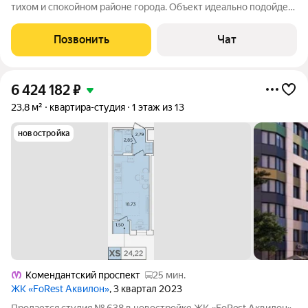
тихом и спокойном районе города. Объект идеально подойдет
для тех, кто ищет экономичное жилье без переплат за
дизайнерский ремонт. В квартире выполнен простой, но
Позвонить
Чат
аккуратный косметический
6 424 182
₽
23,8 м²
квартира-студия
1 этаж из 13
новостройка
Комендантский проспект
25 мин.
ЖК «FoRest Аквилон»
, 3 квартал 2023