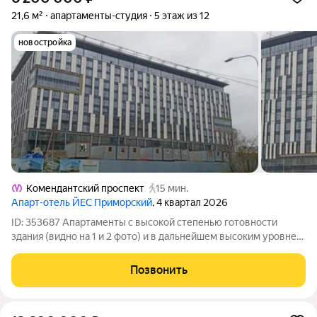
21,6 м²
апартаменты-студия
5 этаж из 12
новостройка
Комендантский проспект
15 мин.
Апарт-отель ЙЕС Приморский
, 4 квартал 2026
ID: 353687 Апартаменты с высокой степенью готовности
здания (видно на 1 и 2 фото) и в дальнейшем высоким уровнем
гостиничного сервиса в апарт-комплексе YES Приморский.
Продажа по переуступке, от собственника. Полная стоимость
Позвонить
в договоре. Компактная и