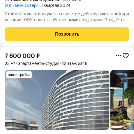
ЖК «Тайм Сквер»
, 2 квартал 2024
Стоимость квартиры указана с учетом действующих акций при
условии 100% оплаты собственными средствами. Продаётся
Студия в ЖК Тайм Сквер от застройщика Группа компаний
«РСТИ» (Росстройинвест). Квартира находится в 13 этажном
Позвонить
доме, в Корпус К2 - Тайм
7 600 000
₽
23 м²
апартаменты-студия
12 этаж из 18
новостройка