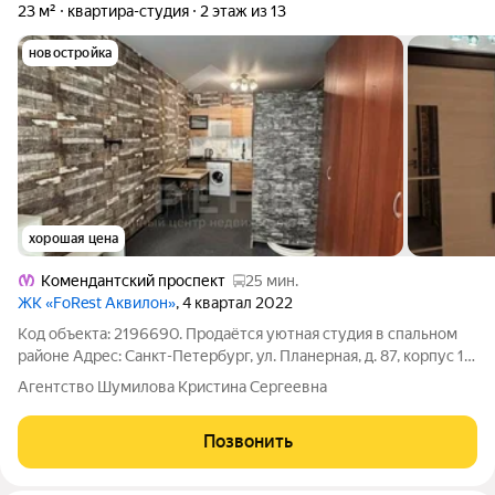
23 м²
квартира-студия
2 этаж из 13
новостройка
хорошая цена
Комендантский проспект
25 мин.
ЖК «FoRest Аквилон»
, 4 квартал 2022
Код объекта: 2196690. Продаётся уютная студия в спальном
районе Адрес: Санкт-Петербург, ул. Планерная, д. 87, корпус 1
О квартире: Предлагается к продаже компактная и уютная
Агентство Шумилова Кристина Сергеевна
студия в тихом, спокойном районе города. Это идеальный
вариант для тех,
Позвонить