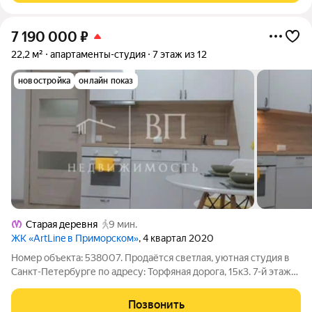
7 190 000
₽
22,2 м²
апартаменты-студия
7 этаж из 12
новостройка
онлайн показ
Старая деревня
9 мин.
ЖК «ArtLine в Приморском»
, 4 квартал 2020
Номер объекта: 538007. Продаётся светлая, уютная студия в
Санкт-Петербурге по адресу: Торфяная дорога, 15к3. 7-й этаж
12-этажного дома, общая площадь 22 м. В квартире выполнен
евро ремонт, вся мебель и техника остаются новым
Позвонить