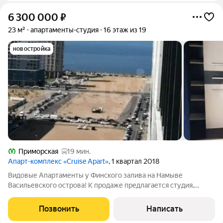
6 300 000
₽
23 м²
апартаменты-студия
16 этаж из 19
новостройка
Приморская
19 мин.
Апарт-комплекс «Cruise Apart»
, 1 квартал 2018
Видовые Апартаменты у Финского залива на Намыве
Васильевского острова! К продаже предлагается студия,
площадью 23 кв.м, расположенная на 16 этаже современного
жилого комплекса на бульваре Александра Грина на Намыве
Позвонить
Написать
Васильевского острова. Ключевым