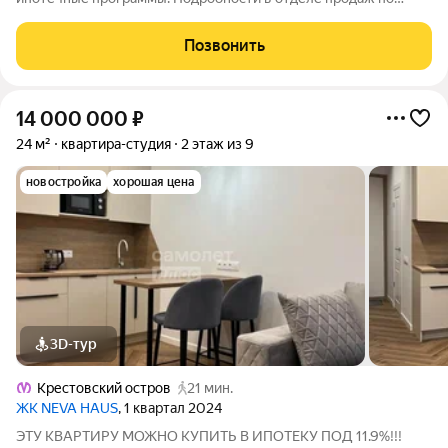
телефону. Продается студия в ЖК «Бульвар Грина» на 16
этаже. Общая площадь составляет 21.70 кв. м. Квартира с white
Позвонить
box отделкой. Срок сдачи: 4-кв.
14 000 000
₽
24 м²
квартира-студия
2 этаж из 9
новостройка
хорошая цена
3D-тур
Крестовский остров
21 мин.
ЖК NEVA HAUS
, 1 квартал 2024
ЭТУ КВАРТИРУ МОЖНО КУПИТЬ В ИПОТЕКУ ПОД 11.9%!!!