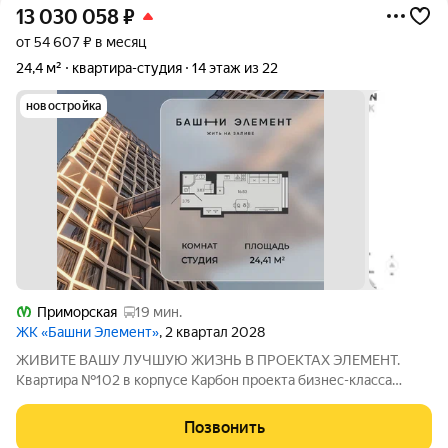
13 030 058
₽
от 54 607 ₽ в месяц
24,4 м²
квартира-студия
14 этаж из 22
новостройка
Приморская
19 мин.
ЖК «Башни Элемент»
, 2 квартал 2028
ЖИВИТЕ ВАШУ ЛУЧШУЮ ЖИЗНЬ В ПРОЕКТАХ ЭЛЕМЕНТ.
Квартира №102 в корпусе Карбон проекта бизнес-класса
«Башни Элемент». «Башни Элемент» новый жилой проект
бизнес-класса на Васильевском острове от девелоперской
Позвонить
компании «ELEMENТ». В его составе 5 башен,