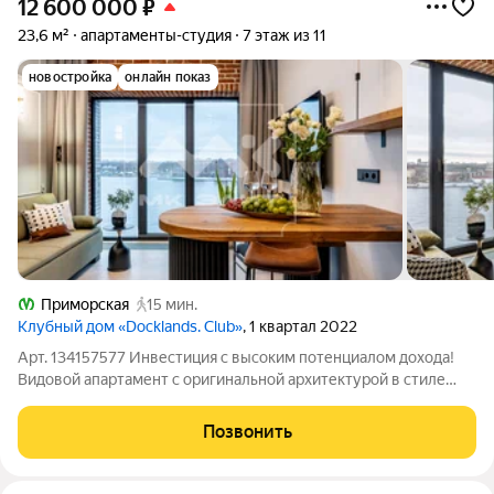
12 600 000
₽
23,6 м²
апартаменты-студия
7 этаж из 11
новостройка
онлайн показ
Приморская
15 мин.
Клубный дом «Docklands. Club»
, 1 квартал 2022
Арт. 134157577 Инвестиция с высоким потенциалом дохода!
Видовой апартамент с оригинальной архитектурой в стиле
«лофт» в апарт-отеле "Docklands". В студии сделан
качественный, дизайнерский ремонт. Использована
Позвонить
премиальная плитка Porcelanosa - это