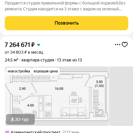
Продается студия правильной формы с большой лоджией,без
ремонта. Студия находится на 3 этаже с видом на зеленый
ухоженный двор. Комплекс закрыт,двор без машин. В «Тайм
Сквер» есть собственная инфраструктура. В коммерческих
Позвонить
помещениях на первых этажах
7 264 671
₽
от 34 803 ₽ в месяц
24,5 м²
квартира-студия
13 этаж из 13
новостройка
хорошая цена
3D-тур
Комендантский проспект
27 мин.