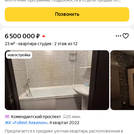
ипотечные программы. Подробности в отделе продаж по
телефону. Продаётся студия в ЖК «NEVA HAUS» на 9 этаже.
Общая площадь составляет 23.10 кв. м. Квартира без отделки.
Позвонить
Жилой комплекс «NEVA HAUS»
6 500 000
₽
23 м²
квартира-студия
2 этаж из 12
новостройка
Комендантский проспект
25 мин.
ЖК «FoRest Аквилон»
, 4 квартал 2022
Предлагается к продаже уютная квартира, расположенная в