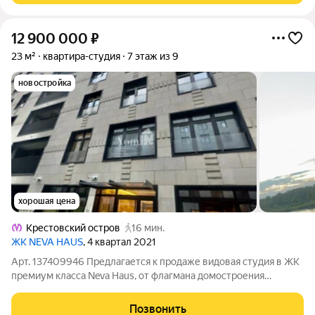
12 900 000
₽
23 м²
квартира-студия
7 этаж из 9
новостройка
хорошая цена
Крестовский остров
16 мин.
ЖК NEVA HAUS
, 4 квартал 2021
Арт. 137409946 Предлагается к продаже видовая студия в ЖК
премиум класса Neva Haus, от флагмана домостроения
"Группы ЛСР". Архитектурой данного архитектурного проекта
занималось известное бюро "Герасимов и партнеры". Окно
Позвонить