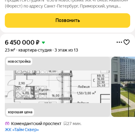
Продается студия № 638 в новостройке ЖК «FoRest Аквилон»
(Форест) по адресу Санкт-Петербург, Приморский, улица
Глухарская, участок 31, корп. 1б. Общая площадь квартиры -
23.80 кв. м., этаж 1 из 13. Тип проекта, по которому построен
Позвонить
дом - монолит,
6 450 000
₽
23 м²
квартира-студия
3 этаж из 13
новостройка
хорошая цена
Комендантский проспект
27 мин.
ЖК «Тайм Сквер»