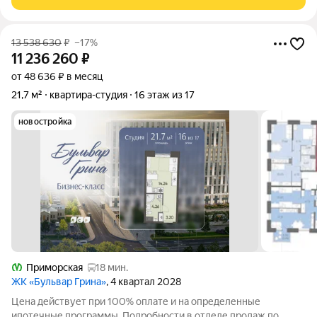
владельцам можно
13 538 630
₽
–17%
11 236 260
₽
от 48 636 ₽ в месяц
21,7 м²
квартира-студия
16 этаж из 17
новостройка
Приморская
18 мин.
ЖК «Бульвар Грина»
, 4 квартал 2028
Цена действует при 100% оплате и на определенные
ипотечные программы. Подробности в отделе продаж по