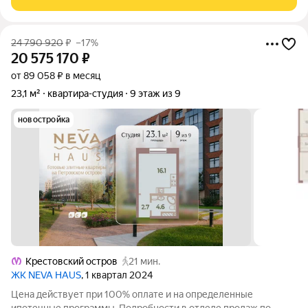
студии выходит на мост
24 790 920
₽
–17%
20 575 170
₽
от 89 058 ₽ в месяц
23,1 м²
квартира-студия
9 этаж из 9
новостройка
Крестовский остров
21 мин.
ЖК NEVA HAUS
, 1 квартал 2024
Цена действует при 100% оплате и на определенные