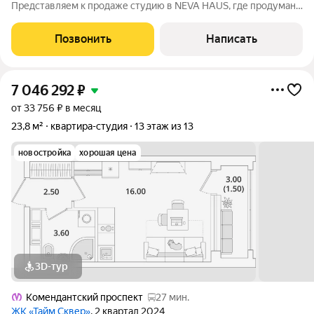
Представляем к продаже студию в NEVA HAUS, где продумано
всё до мелочей. Новый монолитно-кирпичный дом клубного
формата, полностью готовый к вашему переезду.
Позвонить
Написать
Дизайнерский ремонт и полная меблировка:
7 046 292
₽
от 33 756 ₽ в месяц
23,8 м²
квартира-студия
13 этаж из 13
новостройка
хорошая цена
3D-тур
Комендантский проспект
27 мин.
ЖК «Тайм Сквер»
, 2 квартал 2024