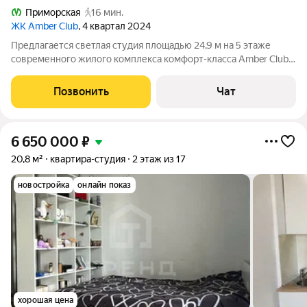
Приморская
16 мин.
ЖК Amber Club
, 4 квартал 2024
Предлагается светлая студия площадью 24,9 м на 5 этаже
современного жилого комплекса комфорт-класса Amber Club.
Квартира с готовой чистовой отделкой: белые стены, светлый
ламинат, качественные межкомнатные двери, полностью
Позвонить
Чат
оборудованный санузел с
6 650 000
₽
20,8 м²
квартира-студия
2 этаж из 17
новостройка
онлайн показ
хорошая цена