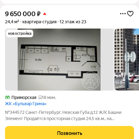
9 650 000
₽
24,4 м²
квартира-студия
12 этаж из 23
новостройка
Приморская
18 мин.
ЖК «Бульвар Грина»
№344572 Санкт-Петербург, Невская Губа д.12 Ж/К Башни
Элемент Продаётся просторная студия 24,5 кв.м., на
комфортном 12 этаже, по переуступке ( от физ. лица) в ЖК
Башни Элемент дешевле, чем у застройщика. Ввод в
Позвонить
эксплуатацию II кв. 2028 г , передача