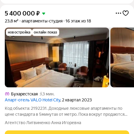
5 400 000
₽
23,8 м²
апартаменты-студия
16 этаж из 18
новостройка
онлайн показ
Бухарестская
3 мин.
Апарт-отель VALO Hotel City
, 2 квартал 2023
Код объекта: 2192231. Доходные люксовые апартаменты по
цене стандарта в 5минутах от метро. Пока вокруг продаются
обычные студии, вы на тех же условиях получаете стильный
Агентство Литвиненко Анна Игоревна
интерьер и экономите от 500000 на ремонте и мебели ПРО
АППАРТАМЕНТ: Общая