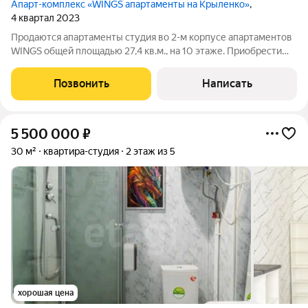
Апарт-комплекс «WINGS апартаменты на Крыленко»
,
4 квартал 2023
Продаются апартаменты студия во 2-м корпусе апартаментов
WINGS общей площадью 27,4 кв.м., на 10 этаже. Приобрести
апартамент возможно в ипотеку, в рассрочку со сроком до 1,5
лет. Комплекс апартаментов "WINGS" располагается по адресу
Позвонить
Написать
улица Крыленко,
5 500 000
₽
30 м²
квартира-студия
2 этаж из 5
хорошая цена