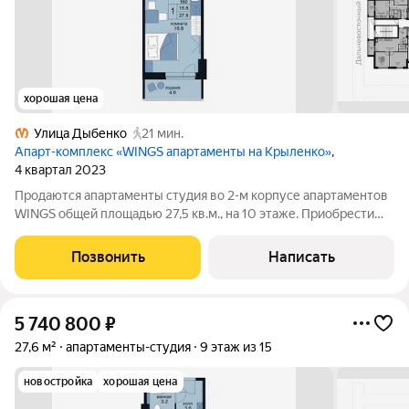
хорошая цена
Улица Дыбенко
21 мин.
Апарт-комплекс «WINGS апартаменты на Крыленко»
,
4 квартал 2023
Продаются апартаменты студия во 2-м корпусе апартаментов
WINGS общей площадью 27,5 кв.м., на 10 этаже. Приобрести
апартамент возможно в ипотеку, в рассрочку со сроком до 1,5
лет. Комплекс апартаментов "WINGS" располагается по адресу
Позвонить
Написать
улица Крыленко,
5 740 800
₽
27,6 м²
апартаменты-студия
9 этаж из 15
новостройка
хорошая цена