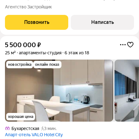
апартамент возможно в ипотеку, в рассрочку со сроком до 1,5
Агентство Застройщик
лет. Комплекс апартаментов "WINGS" располагается по адресу
улица Крыленко,
Позвонить
Написать
5 500 000
₽
25 м²
апартаменты-студия
6 этаж из 18
новостройка
онлайн показ
хорошая цена
Бухарестская
3 мин.
Апарт-отель VALO Hotel City