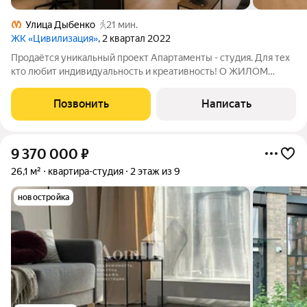
Улица Дыбенко
21 мин.
ЖК «Цивилизация»
, 2 квартал 2022
Продаётся уникальный проект Апартаменты - студия. Для тех
кто любит индивидуальность и креативность! О ЖИЛОМ
КОМПЛЕКСЕ: ЖК представляет собой комплекс корпусов с
развитой инфраструктурой. Вариант для подходит для тех, кто
Позвонить
Написать
ценит свой комфорт и хочет,
9 370 000
₽
26,1 м²
квартира-студия
2 этаж из 9
новостройка