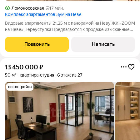
Ломоносовская
17 мин.
Комплекс апартаментов Зум на Неве
Видовые апартаменты 21,25 м с панорамой на Неву ЖК «ZOOM
на Неве» Переуступка Предлагаются к продаже изысканные
апартаменты-студия площадью 21,25 м в современном
комплексе бизнес-класса ЖК «Апартаменты ZOOM на Неве».
Позвонить
Написать
Главное преимущество
13 450 000
₽
50 м²
квартира-студия
6 этаж из 27
новостройка