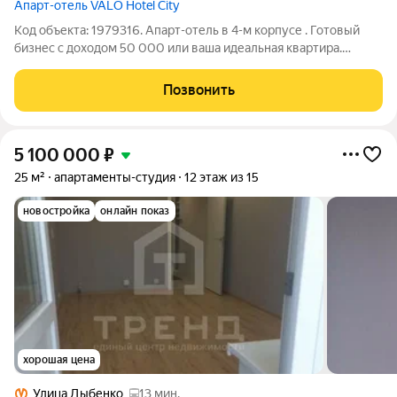
Апарт-отель VALO Hotel City
Код объекта: 1979316. Апарт-отель в 4-м корпусе . Готовый
бизнес с доходом 50 000 или ваша идеальная квартира.
Мечтаете о доходной недвижимости ? Эта квартира два в
одном! Перед вами не просто квартира, а полностью готовый
Позвонить
бизнес-актив в составе
5 100 000
₽
25 м²
апартаменты-студия
12 этаж из 15
новостройка
онлайн показ
хорошая цена
Улица Дыбенко
13 мин.