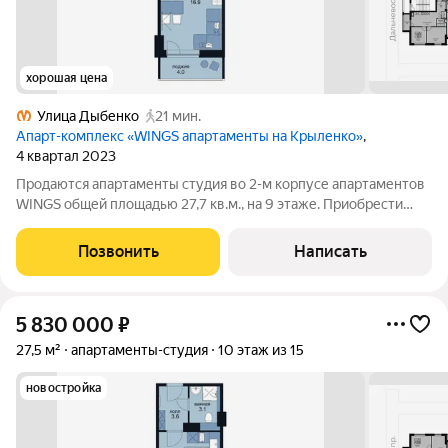
хорошая цена
Улица Дыбенко
21 мин.
Апарт-комплекс «WINGS апартаменты на Крыленко»
,
4 квартал 2023
Продаются апартаменты студия во 2-м корпусе апартаментов
WINGS общей площадью 27,7 кв.м., на 9 этаже. Приобрести
апартамент возможно в ипотеку, в рассрочку со сроком до 1,5
лет. Комплекс апартаментов "WINGS" располагается по адресу
Позвонить
Написать
улица Крыленко,
5 830 000
₽
27,5 м²
апартаменты-студия
10 этаж из 15
новостройка