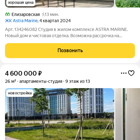
хорошая цена
Елизаровская
13 мин.
ЖК Astra Marine
, 4 квартал 2024
Арт. 134246082 Студия в жилом комплексе ASTRA MARINE.
Новый дом и чистовая отделка. Возможна рассрочка на
выгодных условиях. Новая студия 26,1 кв.м. в сданном доме.
Все что вы видите на фото, остается вам. Чистовая отделка от
Позвонить
застройщика. Готовый
4 600 000
₽
26 м²
апартаменты-студия
9 этаж из 13
новостройка