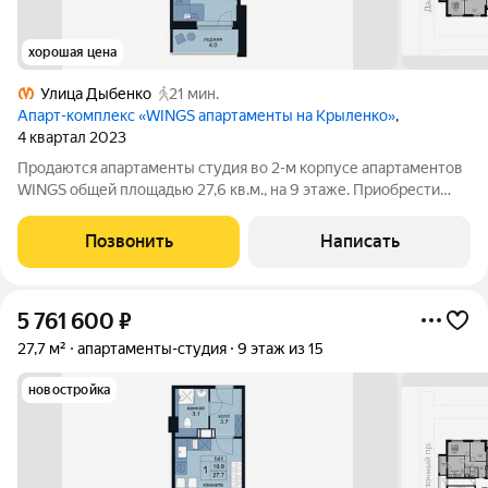
хорошая цена
Улица Дыбенко
21 мин.
Апарт-комплекс «WINGS апартаменты на Крыленко»
,
4 квартал 2023
Продаются апартаменты студия во 2-м корпусе апартаментов
WINGS общей площадью 27,6 кв.м., на 9 этаже. Приобрести
апартамент возможно в ипотеку, в рассрочку со сроком до 1,5
лет. Комплекс апартаментов "WINGS" располагается по адресу
Позвонить
Написать
улица Крыленко,
5 761 600
₽
27,7 м²
апартаменты-студия
9 этаж из 15
новостройка