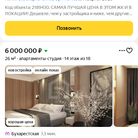
Код объекта: 2189430. САМАЯ ЛУЧШАЯ ЦЕНА В ЭТОМ ЖК И В
ЛОКАЦИИ! Дешевле, чем у застройщика и ниже, чем другие
студии в этом ЖК Шикарные апартамeнты-студия 23.7м в
новом ЖК «Zoоm нa Heве» ТАКОЙ ПЛАНИРОВКИ И МЕТРАЖА
Позвонить
У ЗАСТРОЙЩИКА УЖЕ НЕТ! Дом сдан,
6 000 000
₽
26 м²
апартаменты-студия
14 этаж из 18
новостройка
онлайн показ
хорошая цена
Бухарестская
3 мин.