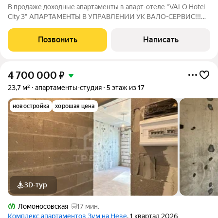
В продаже доходные апартаменты в апарт-отеле "VALO Hotel
City 3" АПАРТАМЕНТЫ В УПРАВЛЕНИИ УК ВАЛО-СЕРВИС!!!
НЕ ДЛЯ СОБСТВЕННОГО ПРОЖИВАНИЯ!!! ОБ АПАРТАМЕНТЕ
В продже несколько апартаментов. Студия от 24,4 м2 до 25,8
Позвонить
Написать
м2 Стабильный ежемесячный доход В
4 700 000
₽
23,7 м²
апартаменты-студия
5 этаж из 17
новостройка
хорошая цена
3D-тур
Ломоносовская
17 мин.
Комплекс апартаментов Зум на Неве
, 1 квартал 2026