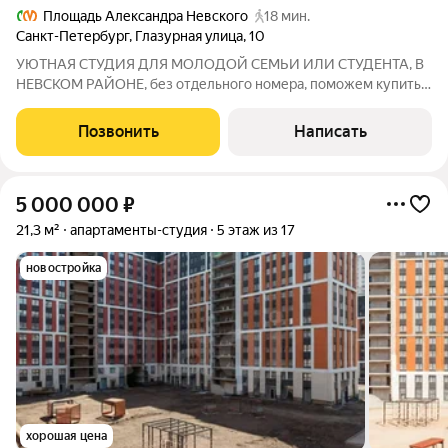
Площадь Александра Невского
18 мин.
Санкт-Петербург
,
Глазурная улица
,
10
УЮТНАЯ СТУДИЯ ДЛЯ МОЛОДОЙ СЕМЬИ ИЛИ СТУДЕНТА, В
НЕВСКОМ РАЙОНЕ, без отдельного номера, поможем купить,
с ипотекой и страхуем сделку (право собственность+ право
пользования) Представьте себе идеальное место для вашего
Позвонить
Написать
отдыха и комфорта, полноценная
5 000 000
₽
21,3 м²
апартаменты-студия
5 этаж из 17
новостройка
хорошая цена