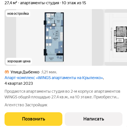
27,4 м²
апартаменты-студия
10 этаж из 15
новостройка
хорошая цена
Улица Дыбенко
21 мин.
Апарт-комплекс «WINGS апартаменты на Крыленко»
,
4 квартал 2023
Продаются апартаменты студия во 2-м корпусе апартаментов
WINGS общей площадью 27,4 кв.м., на 10 этаже. Приобрести
апартамент возможно в ипотеку, в рассрочку со сроком до 1,5
Агентство Застройщик
лет. Комплекс апартаментов "WINGS" располагается по адресу
улица Крыленко,
Позвонить
Написать