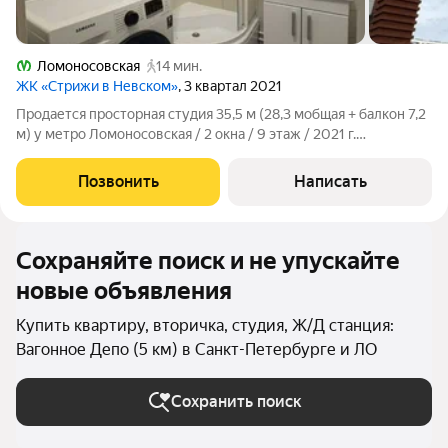
Ломоносовская
14 мин.
ЖК «Стрижи в Невском»
, 3 квартал 2021
Продается просторная студия 35,5 м (28,3 мобщая + балкон 7,2
м) у метро Ломоносовская / 2 окна / 9 этаж / 2021 г.
ОПИСАНИЕ: Просторная светлая студия в современном ЖК
СТРИЖИ от Setl Group. Идеальный вариант для жизни или
Позвонить
Написать
инвестиций! Предлагаю вашему
Сохраняйте поиск и не упускайте
новые объявления
Купить квартиру, вторичка, студия, Ж/Д станция:
Вагонное Депо (5 км) в Санкт-Петербурге и ЛО
Сохранить поиск