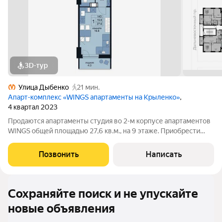
3D-тур
Улица Дыбенко
21 мин.
Апарт-комплекс «WINGS апартаменты на Крыленко»
,
4 квартал 2023
Продаются апартаменты студия во 2-м корпусе апартаментов
WINGS общей площадью 27,6 кв.м., на 9 этаже. Приобрести
апартамент возможно в ипотеку, в рассрочку со сроком до 1,5
лет. Комплекс апартаментов "WINGS" располагается по адресу
Позвонить
Написать
улица Крыленко,
Сохраняйте поиск и не упускайте
новые объявления