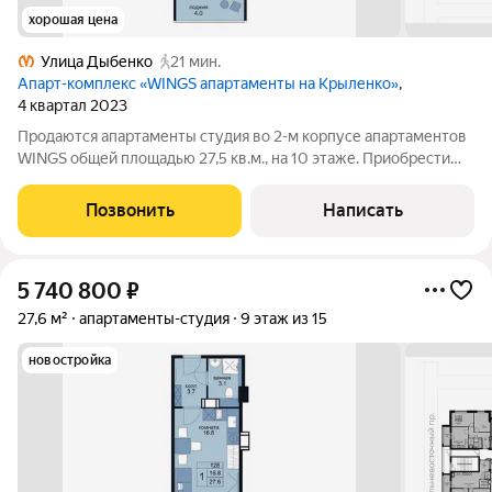
хорошая цена
Улица Дыбенко
21 мин.
Апарт-комплекс «WINGS апартаменты на Крыленко»
,
4 квартал 2023
Продаются апартаменты студия во 2-м корпусе апартаментов
WINGS общей площадью 27,5 кв.м., на 10 этаже. Приобрести
апартамент возможно в ипотеку, в рассрочку со сроком до 1,5
лет. Комплекс апартаментов "WINGS" располагается по адресу
Позвонить
Написать
улица Крыленко,
5 740 800
₽
27,6 м²
апартаменты-студия
9 этаж из 15
новостройка