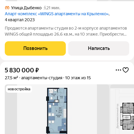
Улица Дыбенко
21 мин.
Апарт-комплекс «WINGS апартаменты на Крыленко»
,
4 квартал 2023
Продаются апартаменты студия во 2-м корпусе апартаментов
WINGS общей площадью 26,6 кв.м., на 10 этаже. Приобрести
апартамент возможно в ипотеку, в рассрочку со сроком до 1,5
лет. Комплекс апартаментов "WINGS" располагается по адресу
Позвонить
Написать
улица Крыленко,
5 830 000
₽
27,5 м²
апартаменты-студия
10 этаж из 15
новостройка