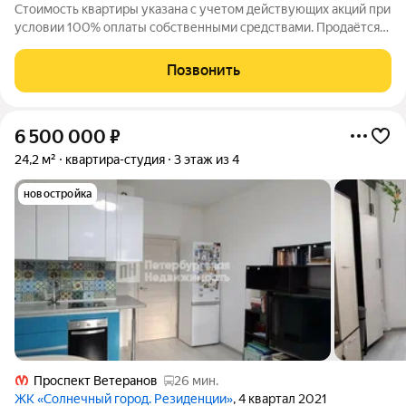
Стоимость квартиры указана с учетом действующих акций при
условии 100% оплаты собственными средствами. Продаётся
Студия в ЖК Кинопарк от застройщика Группа компаний
«РСТИ» (Росстройинвест). Квартира находится в 9 этажном
Позвонить
доме, в Очередь 2, Корпус 2
6 500 000
₽
24,2 м²
квартира-студия
3 этаж из 4
новостройка
Проспект Ветеранов
26 мин.
ЖК «Солнечный город. Резиденции»
, 4 квартал 2021