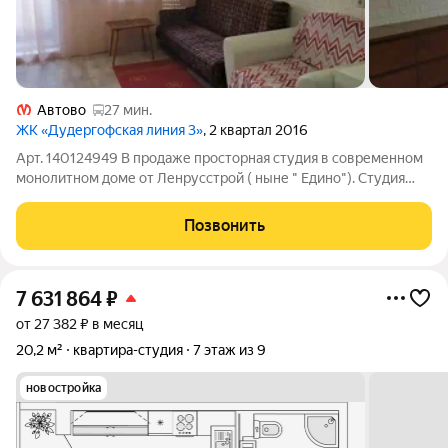
Автово
27 мин.
ЖК «Дудергофская линия 3»
, 2 квартал 2016
Арт. 140124949 В продаже просторная студия в современном
монолитном доме от Ленрусстрой ( ныне " Едино"). Студия
площадью 24,7 м с высокими потолками 2,6 м расположена на
5 этаже 16-этажного дома. Дом 2016 года постройки с
Позвонить
современными лифтами,
7 631 864
₽
от 27 382 ₽ в месяц
20,2 м²
квартира-студия
7 этаж из 9
новостройка