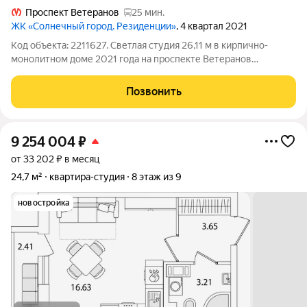
Проспект Ветеранов
25 мин.
ЖК «Солнечный город. Резиденции»
, 4 квартал 2021
Код объекта: 2211627. Светлая студия 26,11 м в кирпично-
монолитном доме 2021 года на проспекте Ветеранов
современный, аккуратный вариант, где действительно можно
сразу заехать и жить. Продуманная планировка (20 м жилая +
Позвонить
6,11 м кухня) дарит ощущение
9 254 004
₽
от 33 202 ₽ в месяц
24,7 м²
квартира-студия
8 этаж из 9
новостройка