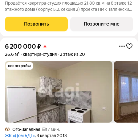
Продаётся квартира-студия площадью 21.80 кв.м на 8 этаже 12
этажного дома (Корпус 5.2, секция 2) проекта ПИК Таллинский
парк. Светлый просторный подъезд на уровне земли,
функциональная планировка, большие окна, с отделкой.
Позвонить
Позвоните мне
«Таллинский парк» проект в
6 200 000
₽
26,6 м²
квартира-студия
2 этаж из 20
новостройка
Юго-Западная
17 мин.
ЖК «Дом БДТ»
, 3 квартал 2013