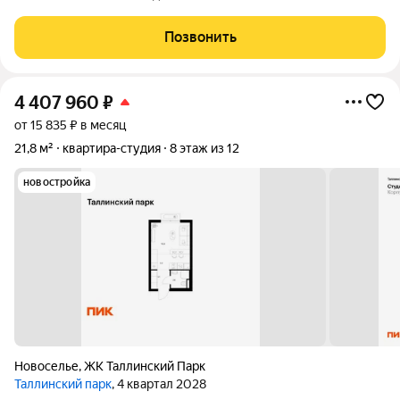
инвестируй в арендный бизнес Общая площадь 37 м2 Мебель
и отделка как на фото Цена за апартамент с отделкой и
Позвонить
мебельным пакетом Можно
4 407 960
₽
от 15 835 ₽ в месяц
21,8 м²
квартира-студия
8 этаж из 12
новостройка
Новоселье
,
ЖК Таллинский Парк
Таллинский парк
, 4 квартал 2028