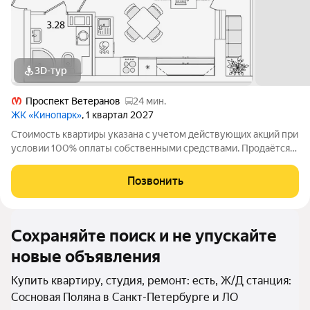
3D-тур
Проспект Ветеранов
24 мин.
ЖК «Кинопарк»
, 1 квартал 2027
Стоимость квартиры указана с учетом действующих акций при
условии 100% оплаты собственными средствами. Продаётся
Студия в ЖК Кинопарк от застройщика Группа компаний
«РСТИ» (Росстройинвест). Квартира находится в 9 этажном
Позвонить
доме, в Очередь 1, Корпус 1
Сохраняйте поиск и не упускайте
новые объявления
Купить квартиру, студия, ремонт: есть, Ж/Д станция:
Сосновая Поляна в Санкт-Петербурге и ЛО