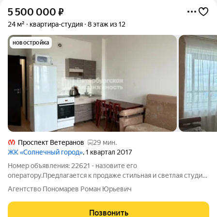
5 500 000
₽
24 м²
квартира-студия
8 этаж из 12
новостройка
Проспект Ветеранов
29 мин.
ЖК «Солнечный город»
, 1 квартал 2017
Номер объявления: 22621 - назовите его
оператору.Предлагается к продаже стильная и светлая студия
в современном ЖК «Солнечный город». ЖК «Солнечный
Агентство Пономарев Роман Юрьевич
город» современный жилой комплекс с продуманной средой
для жизни: рядом магазины, кафе, пекарни,
Позвонить