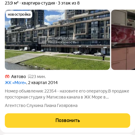
23,9 м²
квартира-студия
3 этаж из 8
новостройка
Автово
23 мин.
ЖК «More»
, 2 квартал 2014
Номер объявления: 22354 - назовите его оператору.В продаже
просторная студия у Матисова канала в ЖК Море в
малоэтажной секции дома, расположенного в престижном
Агентство Слукина Лиана Гизяровна
квартале «Балтийская жемчужина» в экологически чистом
микрорайоне Красносельского района
Позвонить