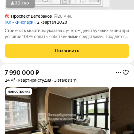
3D-тур
Проспект Ветеранов
26 мин.
ЖК «Кинопарк»
, 2 квартал 2028
Стоимость квартиры указана с учетом действующих акций при
условии 100% оплаты собственными средствами. Продаётся
Студия в ЖК Кинопарк от застройщика Группа компаний
«РСТИ» (Росстройинвест). Квартира находится в 9 этажном
Позвонить
доме, в Очередь 2, Корпус 2
7 990 000
₽
24 м²
квартира-студия
3 этаж из 11
новостройка