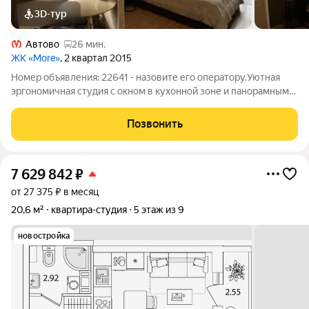
3D-тур
Автово
26 мин.
ЖК «More»
, 2 квартал 2015
Номер объявления: 22641 - назовите его оператору.Уютная
эргономичная студия с окном в кухонной зоне и панорамным
балконом. Квартира находится в современном и обжитом
квартале ЖК «МОРЕ». Объект с мебелью и техникой,
Позвонить
полностью подходит для комфортного
7 629 842
₽
от 27 375 ₽ в месяц
20,6 м²
квартира-студия
5 этаж из 9
новостройка