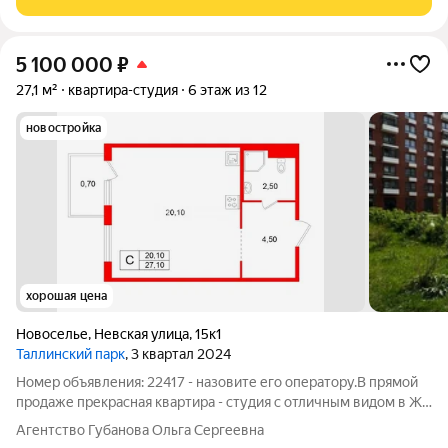
5 100 000
₽
27,1 м²
квартира-студия
6 этаж из 12
новостройка
хорошая цена
Новоселье
,
Невская улица
,
15к1
Таллинский парк
, 3 квартал 2024
Номер объявления: 22417 - назовите его оператору.В прямой
продаже прекрасная квартира - студия с отличным видом в ЖК
"Таллинский парк" Пpеимущества квaртиpы: средний этaж,
Агентство Губанова Ольга Сергеевна
удобная и продуманная планировка, большая площадь 27,1 кв.м