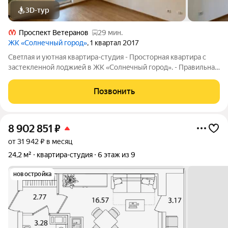
3D-тур
Проспект Ветеранов
29 мин.
ЖК «Солнечный город»
, 1 квартал 2017
Свeтлая и уютнaя кваpтиpa-cтудия - Просторная квартира с
застекленной лоджией в ЖK «Coлнeчный город». - Правильная
форма комнаты позволит расставить рационально мебель - В
парадных обустроены просторные холлы с лифтами, есть
Позвонить
место, где можно оставить
8 902 851
₽
от 31 942 ₽ в месяц
24,2 м²
квартира-студия
6 этаж из 9
новостройка