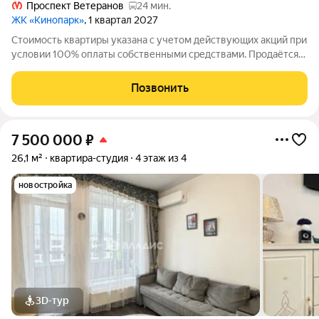
Проспект Ветеранов
24 мин.
ЖК «Кинопарк»
, 1 квартал 2027
Стоимость квартиры указана с учетом действующих акций при
условии 100% оплаты собственными средствами. Продаётся
Студия в ЖК Кинопарк от застройщика Группа компаний
«РСТИ» (Росстройинвест). Квартира находится в 9 этажном
Позвонить
доме, в Очередь 1, Корпус 1
7 500 000
₽
26,1 м²
квартира-студия
4 этаж из 4
новостройка
3D-тур