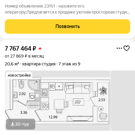
Номер объявления: 23151 - назовите его
оператору.Предлагается к продаже уютная просторная студия
в жилом комплексе Солнечный Город Резиденции, с
качественным ремонтом от застройщика Сэтл Сити.
Позвонить
Утепленная лоджия с установкой нового стеклопакета с
7 767 464
₽
от 27 869 ₽ в месяц
20,6 м²
квартира-студия
7 этаж из 9
новостройка
3D-тур