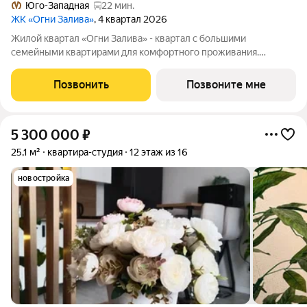
Юго-Западная
22 мин.
ЖК «Огни Залива»
, 4 квартал 2026
Жилой квартал «Огни Залива» - квартал с большими
семейными квартирами для комфортного проживания.
Завораживающие виды, близость к природе и однородная
социальная среда. В проекте IV очереди преобладают двух и
Позвонить
Позвоните мне
трехкомнатные квартиры, высотность 25
5 300 000
₽
25,1 м²
квартира-студия
12 этаж из 16
новостройка