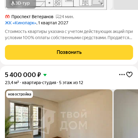
3D-тур
Проспект Ветеранов
24 мин.
ЖК «Кинопарк»
, 1 квартал 2027
Стоимость квартиры указана с учетом действующих акций при
условии 100% оплаты собственными средствами. Продаётся
Студия в ЖК Кинопарк от застройщика Группа компаний
«РСТИ» (Росстройинвест). Квартира находится в 9 этажном
Позвонить
доме, в Очередь 1, Корпус 1
5 400 000
₽
23,4 м²
квартира-студия
5 этаж из 12
новостройка