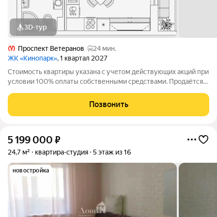
3D-тур
Проспект Ветеранов
24 мин.
ЖК «Кинопарк»
, 1 квартал 2027
Стоимость квартиры указана с учетом действующих акций при
условии 100% оплаты собственными средствами. Продаётся
Студия в ЖК Кинопарк от застройщика Группа компаний
«РСТИ» (Росстройинвест). Квартира находится в 9 этажном
Позвонить
доме, в Очередь 1, Корпус 1
5 199 000
₽
24,7 м²
квартира-студия
5 этаж из 16
новостройка