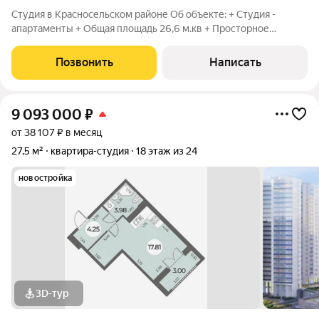
Студия в Красносельском районе Об объекте: + Студия -
апартаменты + Общая площадь 26,6 м.кв + Просторное
помещение 19,2 кв.м + Располагается на 2 этаже жилого дома
Инфраструктура:, + В шаговой достуности вся необходимая
Позвонить
Написать
инфраструктура: магазины,
9 093 000
₽
от 38 107 ₽ в месяц
27,5 м²
квартира-студия
18 этаж из 24
новостройка
3D-тур