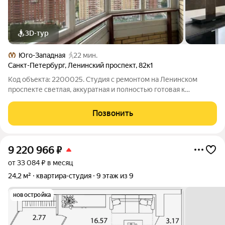
3D-тур
Юго-Западная
22 мин.
Санкт-Петербург
,
Ленинский проспект
,
82к1
Код объекта: 2200025. Студия с ремонтом на Ленинском
проспекте светлая, аккуратная и полностью готовая к
проживанию. Высокий 14-й этаж в кирпичном доме 2011 года
дарит открытый городской вид и много дневного света. В
Позвонить
квартире остается мебель и
9 220 966
₽
от 33 084 ₽ в месяц
24,2 м²
квартира-студия
9 этаж из 9
новостройка