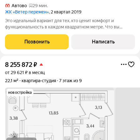
Автово
29 мин.
ЖК «Ветер перемен»
, 2 квартал 2019
Это идеальный вариант для тех, кто ценит комфорт и
функциональность в каждом квадратном метре. Что вы
получаете: Готовый ремонт заезжайте и живите без
дополнительных вложений! Видовая локация квартира
Позвонить
Написать
расположена на 12м этаже, откуда открывается
8 255 872
₽
от 29 621 ₽ в месяц
22,1 м²
квартира-студия
7 этаж из 9
новостройка