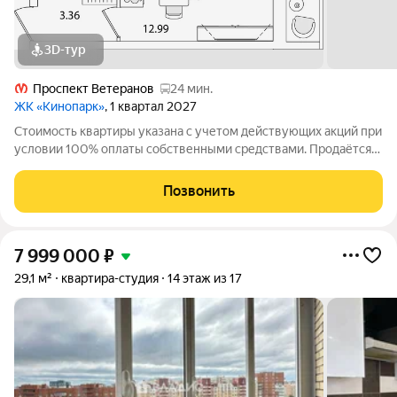
3D-тур
Проспект Ветеранов
24 мин.
ЖК «Кинопарк»
, 1 квартал 2027
Стоимость квартиры указана с учетом действующих акций при
условии 100% оплаты собственными средствами. Продаётся
Студия в ЖК Кинопарк от застройщика Группа компаний
«РСТИ» (Росстройинвест). Квартира находится в 9 этажном
Позвонить
доме, в Очередь 1, Корпус 1
7 999 000
₽
29,1 м²
квартира-студия
14 этаж из 17