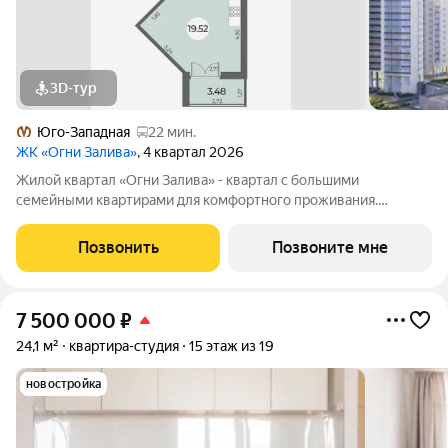
3D-тур
Юго-Западная
22 мин.
ЖК «Огни Залива»
, 4 квартал 2026
Жилой квартал «Огни Залива» - квартал с большими
семейными квартирами для комфортного проживания.
Завораживающие виды, близость к природе и однородная
социальная среда. В проекте IV очереди преобладают двух и
Позвонить
Позвоните мне
трехкомнатные квартиры, высотность 25
7 500 000
₽
24,1 м²
квартира-студия
15 этаж из 19
новостройка