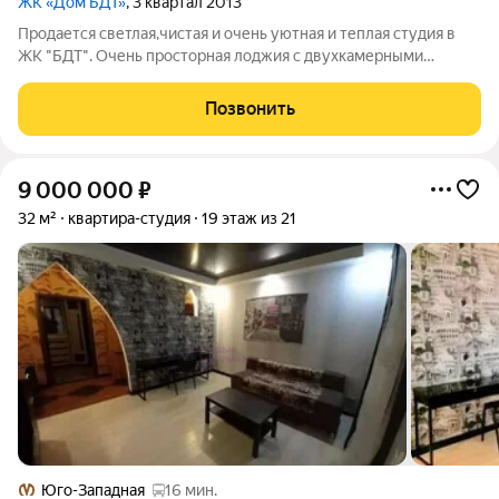
ЖК «Дом БДТ»
, 3 квартал 2013
Продается светлая,чистая и очень уютная и теплая студия в
ЖК "БДТ". Очень просторная лоджия с двухкамерными
стеклопакетами.Отличная инфраструктура,рядом школа,д/
с,магазин "Пятёрочка".Недалеко находится новое метро"Юго
Позвонить
Западная". В. шаговой
9 000 000
₽
32 м²
квартира-студия
19 этаж из 21
Юго-Западная
16 мин.