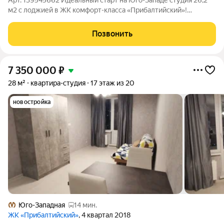
Арт. 139545662 Идеальный старт на Юго-Западе студия 26,2
м2 с лоджией в ЖК комфорт-класса «Прибалтийский»!
Преимущества:высокие потолки 275 см различные сценарии
освещения произведена замена балконного блока: дверь и
Позвонить
окно со стеклопакетами лоджия
7 350 000
₽
28 м²
квартира-студия
17 этаж из 20
новостройка
Юго-Западная
14 мин.
ЖК «Прибалтийский»
, 4 квартал 2018