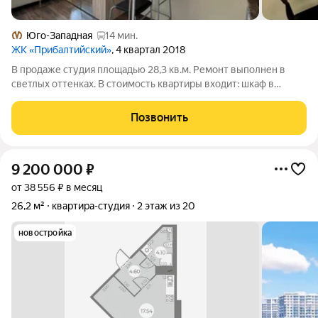
Юго-Западная
14 мин.
ЖК «Прибалтийский»
, 4 квартал 2018
В продаже студия площадью 28,3 кв.м. Ремонт выполнен в
светлых оттенках. В стоимость квартиры входит: шкаф в
коридоре. В санузел - тумба под раковину с раковиной,
подвесной шкаф, стиральная машина. Кухонный гарнитур,
Позвонить
раковина, вытяжка, варочная
9 200 000
₽
от 38 556 ₽ в месяц
26,2 м²
квартира-студия
2 этаж из 20
новостройка