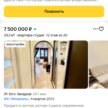
адресу Санкт-Петербург, Красносельский, улица Маршала
Захарова, 8. Общая площадь квартиры - 26.24 кв. м., этаж 2 из
10, секция 12. Тип проекта, по которому построен дом -
Позвонить
монолит,
7 500 000
₽
29,3 м²
квартира-студия
12 этаж из 20
новостройка
Юго-Западная
17 мин.
ЖК «Монреаль»
, 4 квартал 2012
Продается светлая, уютная студия в современном