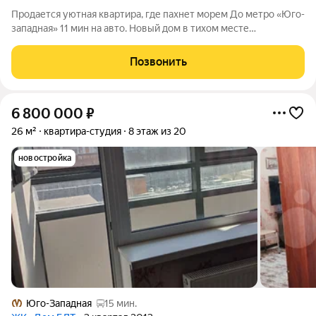
Продается уютная квартира, где пахнет морем До метро «Юго-
западная» 11 мин на авто. Новый дом в тихом месте
Красносельского района . С закрытой территорией и
подземным паркингом, рядом с набережной. Интерьер
Позвонить
выдержан в атмосфере Финского залива.
6 800 000
₽
26 м²
квартира-студия
8 этаж из 20
новостройка
Юго-Западная
15 мин.