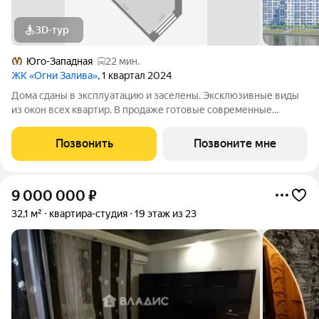
3D-тур
Юго-Западная
22 мин.
ЖК «Огни Залива»
, 1 квартал 2024
Дома сданы в эксплуатацию и заселены. Эксклюзивные виды
из окон всех квартир. В продаже готовые современные
квартиры в III очереди обжитого жилого комплекса «Огни
Залива» по адресу: ул. Маршала Захарова, дом 8, стр.1 и дом 10,
Позвонить
Позвоните мне
стр. 1. 3-5 квартир на
9 000 000
₽
32,1 м²
квартира-студия
19 этаж из 23