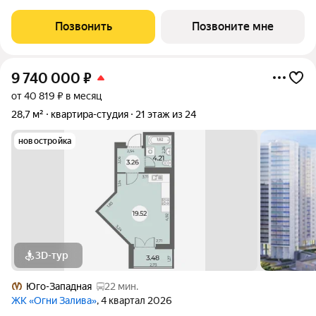
Завораживающие виды, близость к природе и однородная
социальная среда. В проекте IV очереди преобладают двух и
Позвонить
Позвоните мне
трехкомнатные квартиры, высотность 25
9 740 000
₽
от 40 819 ₽ в месяц
28,7 м²
квартира-студия
21 этаж из 24
новостройка
3D-тур
Юго-Западная
22 мин.
ЖК «Огни Залива»
, 4 квартал 2026