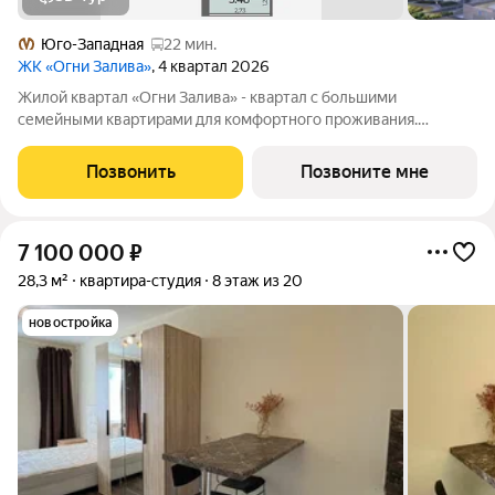
Юго-Западная
22 мин.
ЖК «Огни Залива»
, 4 квартал 2026
Жилой квартал «Огни Залива» - квартал с большими
семейными квартирами для комфортного проживания.
Завораживающие виды, близость к природе и однородная
социальная среда. В проекте IV очереди преобладают двух и
Позвонить
Позвоните мне
трехкомнатные квартиры, высотность 25
7 100 000
₽
28,3 м²
квартира-студия
8 этаж из 20
новостройка