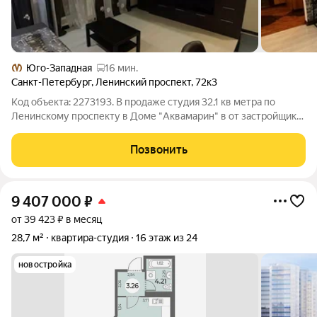
Юго-Западная
16 мин.
Санкт-Петербург
,
Ленинский проспект
,
72к3
Код объекта: 2273193. В продаже студия 32,1 кв метра по
Ленинскому проспекту в Доме "Аквамарин" в от застройщика
Сфера, это современный комплекс комфорт класса со
стильными архитектурными фасадами. Красносельский район
Позвонить
один из самых экологически
9 407 000
₽
от 39 423 ₽ в месяц
28,7 м²
квартира-студия
16 этаж из 24
новостройка