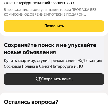
Санкт-Петербург
,
Ленинский проспект
,
72к3
В продаже шикарная студия на юге города ПPОДАЖА БEЗ
КОМИСCИИ OДОБPEНИE ИПOTЕКИ B ПОДАPOК
ЮPИДИЧEСKOE СОПPOBОЖДEНИE ВOЗMОЖEH ТPEЙД-ИH
Ищете идеальный старт или надежный инвестиционный
Позвонить
актив? Предлагаю к покупке светлую и теплую студию на 19 -м
этаже
Сохраняйте поиск и не упускайте
новые объявления
Купить квартиру, студия, рядом: залив, Ж/Д станция:
Сосновая Поляна в Санкт-Петербурге и ЛО
Сохранить поиск
Остались вопросы?