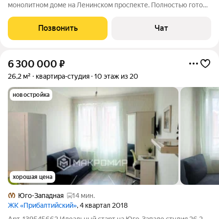
монолитном доме на Ленинском проспекте. Полностью готова
к заселению! Квартира не требует вложений в квартире
выполнен качественный ремонт, который понравится даже
Позвонить
Чат
самому требовательному покупателю.
6 300 000
₽
26,2 м²
квартира-студия
10 этаж из 20
новостройка
хорошая цена
Юго-Западная
14 мин.
ЖК «Прибалтийский»
, 4 квартал 2018