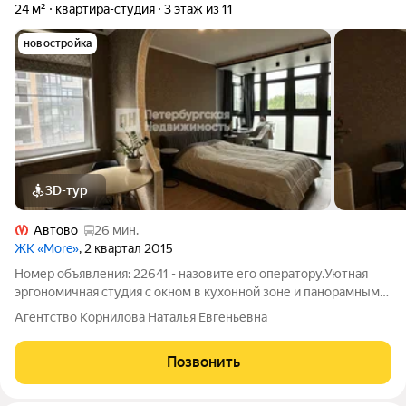
24 м²
квартира-студия
3 этаж из 11
новостройка
3D-тур
Автово
26 мин.
ЖК «More»
, 2 квартал 2015
Номер объявления: 22641 - назовите его оператору.Уютная
эргономичная студия с окном в кухонной зоне и панорамным
балконом. Квартира находится в современном и обжитом
Агентство Корнилова Наталья Евгеньевна
квартале ЖК «МОРЕ». Объект с мебелью и техникой,
полностью подходит для комфортного
Позвонить