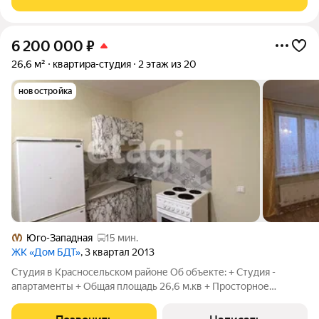
6 200 000
₽
26,6 м²
квартира-студия
2 этаж из 20
новостройка
Юго-Западная
15 мин.
ЖК «Дом БДТ»
, 3 квартал 2013
Студия в Красносельском районе Об объекте: + Студия -
апартаменты + Общая площадь 26,6 м.кв + Просторное
помещение 19,2 кв.м + Располагается на 2 этаже жилого дома
Инфраструктура:, + В шаговой достуности вся необходимая