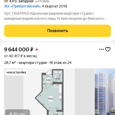
Юго-Западная
14 мин.
ЖК «Прибалтийский»
, 4 квартал 2018
Арт. 135874155 Идеальная видовая квартира-студия с
шикарным видом и всего лишь 15 мин пешком до Финского
залива в Красносельском районе: Откройте Новую Главу
Вашей Жизни с «САМОЛЕТ ПЛЮС»! Мечтаете о собственном
Позвонить
уютном уголке в Санкт-Петербурге? Мы
9 644 000
₽
от 40 417 ₽ в месяц
28,7 м²
квартира-студия
18 этаж из 24
новостройка
3D-тур