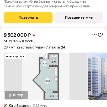
Жилой квартал «Огни Залива» - квартал с большими
семейными квартирами для комфортного проживания.
Завораживающие виды, близость к природе и однородная
социальная среда. В проекте IV очереди преобладают двух и
Позвонить
Позвоните мне
трехкомнатные квартиры, высотность 25
9 502 000
₽
от 39 822 ₽ в месяц
28,7 м²
квартира-студия
7 этаж из 24
новостройка
3D-тур
Юго-Западная
22 мин.