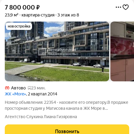
7 800 000
₽
23,9 м²
квартира-студия
3 этаж из 8
новостройка
Автово
23 мин.
ЖК «More»
, 2 квартал 2014
Номер объявления: 22354 - назовите его оператору.В продаже
просторная студия у Матисова канала в ЖК Море в
малоэтажной секции дома, расположенного в престижном
Агентство Слукина Лиана Гизяровна
квартале «Балтийская жемчужина» в экологически чистом
микрорайоне Красносельского района
Позвонить