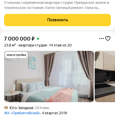
Стильная, современная квартира-студия. Прекрасное жилое и
техническое состояние. Качественный ремонт. Окна на
солнечную сторону в тихий закрытый двор. Мебель и техника
(посудомоечная машина, вытяжка, варочная поверхность,
Позвонить
холодильник, стиральная
7 000 000
₽
23,8 м²
квартира-студия
14 этаж из 20
новостройка
Юго-Западная
14 мин.
ЖК «Прибалтийский»
, 4 квартал 2018