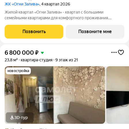
ЖК «Огни Залива»
, 4 квартал 2026
Жилой квартал «Огни Залива» - квартал с большими
семейными квартирами для комфортного проживания.
Завораживающие виды, близость к природе и однородная
социальная среда. В проекте IV очереди преобладают двух и
Позвонить
Позвоните мне
трехкомнатные квартиры, высотность 25
6 800 000
₽
23,8 м²
квартира-студия
9 этаж из 21
новостройка
3D-тур