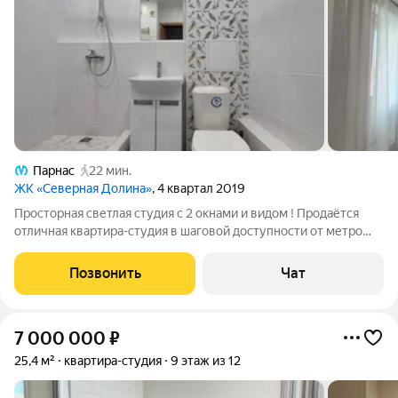
Парнас
22 мин.
ЖК «Северная Долина»
, 4 квартал 2019
Просторная светлая студия с 2 окнами и видом ! Продаётся
отличная квартира-студия в шаговой доступности от метро
«Парнас». Отличное решение как для комфортной жизни, так и
для сдачи в аренду! О квартире и планировке Планировка:
Позвонить
Чат
Одна из самых
7 000 000
₽
25,4 м²
квартира-студия
9 этаж из 12