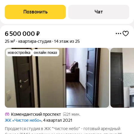
29,5 м на 7 этаже современного дома комфорт-класса в ЖК
«Чистое небо». Преимущества квартиры: Новый качественный
Позвонить
Чат
ремонт можно заехать
6 500 000
₽
25 м²
квартира-студия
14 этаж из 25
новостройка
онлайн показ
Комендантский проспект
21 мин.
ЖК «Чистое небо»
, 4 квартал 2021
Продается студия в ЖК "Чистое небо" - готовый арендный