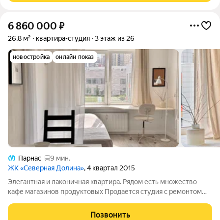
6 860 000
₽
26,8 м²
квартира-студия
3 этаж из 26
новостройка
онлайн показ
Парнас
9 мин.
ЖК «Северная Долина»
, 4 квартал 2015
Элегантная и лаконичная квартира. Рядом есть множество
кафе магазинов продуктовых Продается студия с ремонтом
общей площадью 26,8 кв. м. 3-й этаж. В квартире есть все
необходимое для жизни. Современный район с развитой
Позвонить