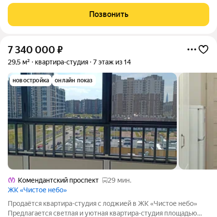
инфраструктурой. В 10 минутах пешком вы найдете все
необходимые магазины, организации и заведения(Магнит,
Позвонить
Пятерочка, Лента, банки, кафе, Детские сады,
7 340 000
₽
29,5 м²
квартира-студия
7 этаж из 14
новостройка
онлайн показ
Комендантский проспект
29 мин.
ЖК «Чистое небо»
Продаётся квартира-студия с лоджией в ЖК «Чистое небо»
Предлагается светлая и уютная квартира-студия площадью