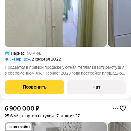
Парнас
8 мин.
ЖК «Парнас»
, 2 квартал 2022
Продается в прямой продаже уютная, теплая квартира-студия
в современном ЖК "Парнас" 2023 года постройки площадью
27,3 кв. м с качественным ремонтом (делали для себя) с
удобным зонированием пространства и продуманным
Позвонить
Чат
интерьером, что делает
6 900 000
₽
25,6 м²
квартира-студия
7 этаж из 27
новостройка