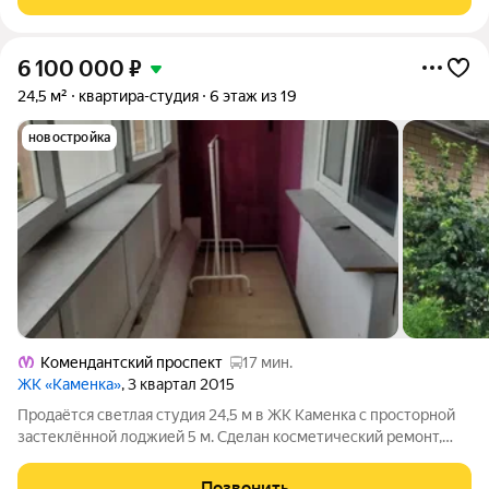
инфраструктурой. Облагороженная
6 100 000
₽
24,5 м²
квартира-студия
6 этаж из 19
новостройка
Комендантский проспект
17 мин.
ЖК «Каменка»
, 3 квартал 2015
Продаётся светлая студия 24,5 м в ЖК Каменка с просторной
застеклённой лоджией 5 м. Сделан косметический ремонт,
остаётся кухонный гарнитур. Окна выходят в зелень, тихий
вид. 6-й этаж, два лифта (грузовой + пассажирский),
Позвонить