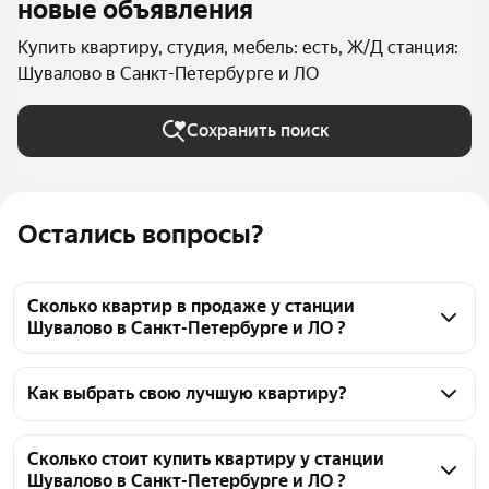
новые объявления
Купить квартиру, студия, мебель: есть, Ж/Д станция:
Шувалово в Санкт-Петербурге и ЛО
Сохранить поиск
Остались вопросы?
Сколько квартир в продаже у станции
Шувалово в Санкт-Петербурге и ЛО ?
На Яндекс Недвижимости в продаже у станции 
Шувалово в Санкт-Петербурге и ЛО 51 квартира, из 
Как выбрать свою лучшую квартиру?
них 9 объявлений от собственников, 42 объявления 
Чтобы купить квартиру - студию с мебелью у 
от агентств
станции Шувалово, воспользуйтесь тепловой 
Сколько стоит купить квартиру у станции
Шувалово в Санкт-Петербурге и ЛО ?
картой для оценки инфраструктуры и 