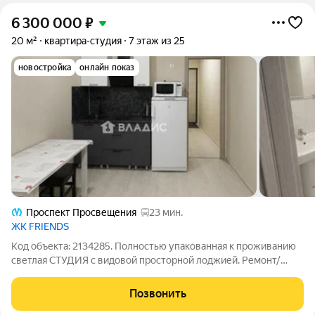
6 300 000
₽
20 м²
квартира-студия
7 этаж из 25
новостройка
онлайн показ
Проспект Просвещения
23 мин.
ЖК FRIENDS
Код объекта: 2134285. Полностью упакованная к проживанию
светлая СТУДИЯ с видовой просторной лоджией. Ремонт/
меблировка (все инструкции и документы на технику
прилагаются): отлично сохранившаяся чистовая отделка от
Позвонить
застройщика установлен кухонный