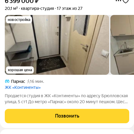
6 399 000
₽
20,1 м²
квартира-студия
17 этаж из 27
новостройка
хорошая цена
Парнас
16 мин.
ЖК «Континенты»
Продается студия в ЖК «Континенты» по адресу Брюлловская
улица, 5 ст1 До метро «Парнас» около 20 минут пешком. Шесть
монолитных корпусов с фасадами, облицованными камнем и
декоративной штукатуркой, символизируют земные
Позвонить
континенты. Закрытые