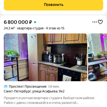
косметический, квартира меблирована, техника Самсунг,
Позвонить
шкафы и комод от Икеа,
6 800 000
₽
24,3 м²
квартира-студия
4 этаж из 15
Проспект Просвещения
8 мин.
Санкт-Петербург
,
улица Асафьева
,
9к2
Продается уютная квартира-студия в Выборгском районе.
Район с давно сложившейся и очень развитой