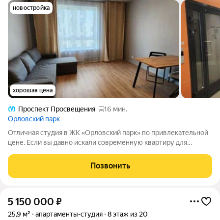
новостройка
хорошая цена
Проспект Просвещения
16 мин.
Орловский парк
Отличная студия в ЖК «Орловский парк» по привлекательной
цене. Если вы давно искали современную квартиру для
собственного проживания или выгодную инвестицию это
предложение точно заслуживает вашего внимания. Продаётся
Позвонить
уютная студия 25,9 м на 10
5 150 000
₽
25,9 м²
апартаменты-студия
8 этаж из 20