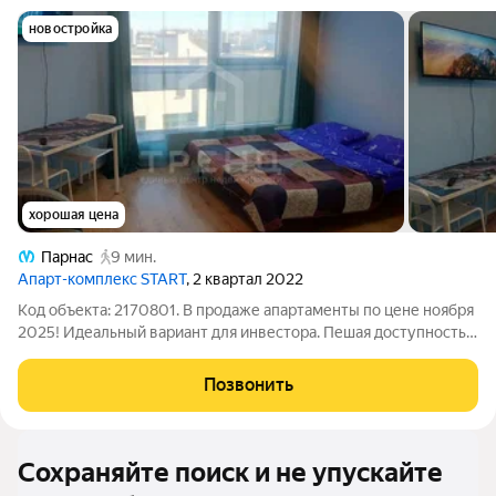
новостройка
хорошая цена
Парнас
9 мин.
Апарт-комплекс START
, 2 квартал 2022
Код объекта: 2170801. В продаже апартаменты по цене ноября
2025! Идеальный вариант для инвестора. Пешая доступность к
метро (Парнас синяя ветка) - 10 минут Два фитнес - зала в 5
минутах ходьбы Торговый комплекс ТК Парнас через дорогу
Позвонить
Кафе и рестораны
Сохраняйте поиск и не упускайте