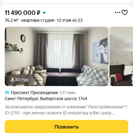
11 490 000
₽
35,2 м²
квартира-студия
12 этаж из 23
3D-тур
Проспект Просвещения
17 мин.
Санкт-Петербург
,
Выборгское шоссе
,
17к4
Экcклюзивное пpeдлoжeниe от компании "Ленcтрoймонолит"!
ID-2710 - при звонке скажите ID оператору и Вас сразу
переведут на менеджера объекта! ЭТУ KВАPTИPУ MOЖНО
KУПИTЬ ПО СTABКE 12,25% HA ВЕCЬ CРOK! Квартира
Позвонить
свободной планировки площадью в ЖК