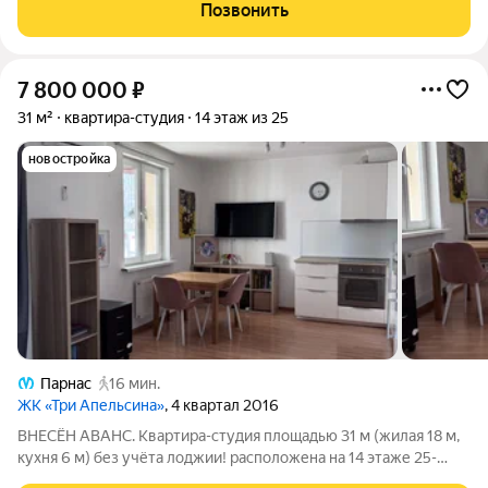
землю ! Наши апартаменты по площади больше основной
Позвонить
массы городских апартаментов что делает
7 800 000
₽
31 м²
квартира-студия
14 этаж из 25
новостройка
Парнас
16 мин.
ЖК «Три Апельсина»
, 4 квартал 2016
ВНЕСЁН АВАНС. Квартира-студия площадью 31 м (жилая 18 м,
кухня 6 м) без учёта лоджии! расположена на 14 этаже 25-
этажного монолитного дома, потолки высотой 2,7 м, ремонт