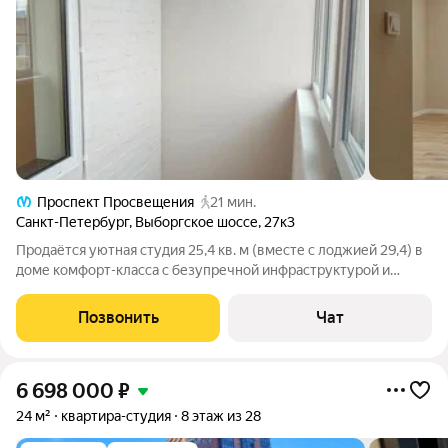
Проспект Просвещения
21 мин.
Санкт-Петербург
,
Выборгское шоссе
,
27к3
Продаётся уютная студия 25,4 кв. м (вместе с лоджией 29,4) в
доме комфорт-класса с безупречной инфраструктурой и
продуманными решениями для комфортной жизни. Ключевые
преимущества: Надёжное тепло и вода собственная газовая
Позвонить
Чат
котельная, поэтому
6 698 000
₽
24 м²
квартира-студия
8 этаж из 28