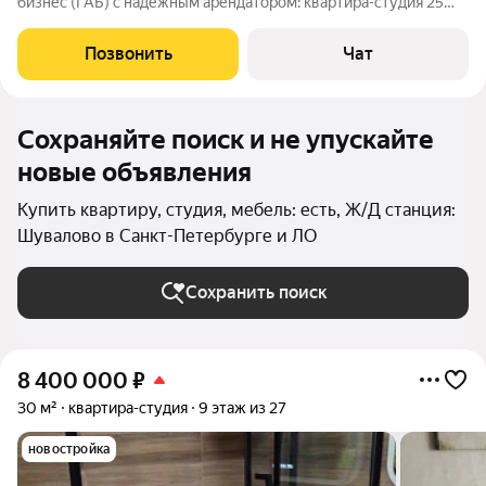
бизнес (ГАБ) с надёжным арендатором: квартира-студия 25
кв.м с отделкой "Шоколад" на 14 этаже 25-этажного дома в 9-м
корпусе ЖК "Чистое небо". Квартира в отличном жилом
Позвонить
Чат
комплексе комфорт-класса с
Сохраняйте поиск и не упускайте
новые объявления
Купить квартиру, студия, мебель: есть, Ж/Д станция:
Шувалово в Санкт-Петербурге и ЛО
Сохранить поиск
8 400 000
₽
30 м²
квартира-студия
9 этаж из 27
новостройка