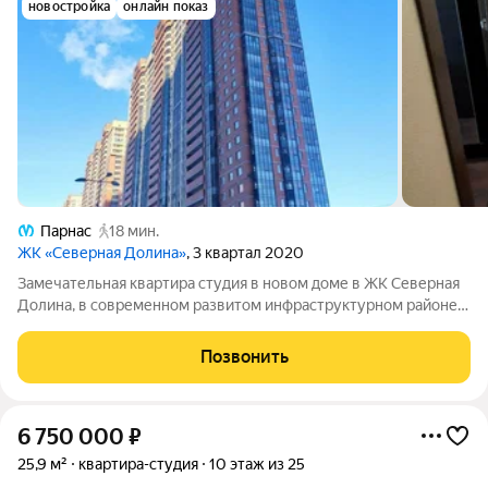
новостройка
онлайн показ
Парнас
18 мин.
ЖК «Северная Долина»
, 3 квартал 2020
Замечательная квартира студия в новом доме в ЖК Северная
Долина, в современном развитом инфраструктурном районе
СПб. Транспортная доступность, метро Парнас в 15 минутах
пешком. Рядом выезд на КАД. Магазины, кафе, пекарни,
Позвонить
рестораны, школы, сады,
6 750 000
₽
25,9 м²
квартира-студия
10 этаж из 25