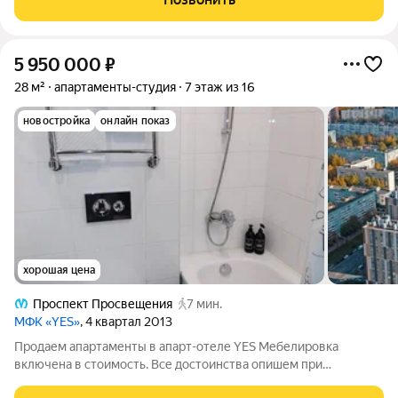
центральное отопление.
5 950 000
₽
28 м²
апартаменты-студия
7 этаж из 16
новостройка
онлайн показ
хорошая цена
Проспект Просвещения
7 мин.
МФК «YES»
, 4 квартал 2013
Продаем апартаменты в апарт-отеле YES Мебелировка
включена в стоимость. Все достоинства опишем при
просмотре! Большой плюс - отсутствие арендных платежей за