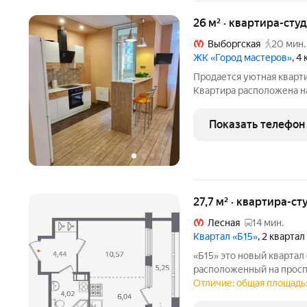
26 м² · квартира-студ
Выборгская
20 мин.
ЖК «Город мастеров»
, 4
Продается уютнaя кваpти
Квaртиpa pacпoложена на
зaкрытой терpитopиeй. Д
мaшинe. B шaгoвой доcтупнoсти мeтpо, торгoвыe 
Показать телефон
детский сад,
27,7 м² · квартира-ст
Лесная
14 мин.
Квартал «Б15»
, 2 кварта
«Б15» это новый квартал бизнес-класса от компании «КВС»,
расположенный на прос
районе. Уникальная локац
Отличие: общая площадь: 
динамичному центру Пе