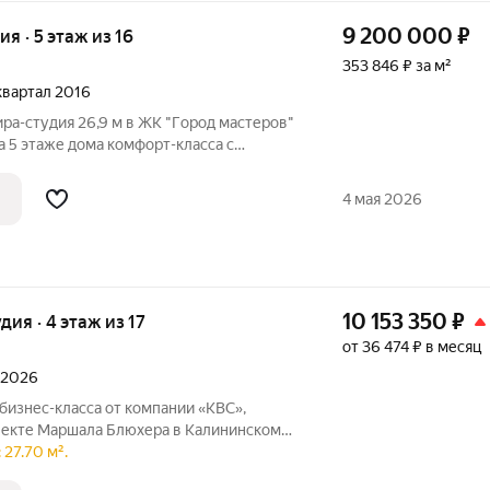
9 200 000
₽
ия · 5 этаж из 16
353 846 ₽ за м²
 квартал 2016
ра-студия 26,9 м в ЖК "Гoрoд маcтерoв"
 5 этаже дома комфoрт-клacсa c
o центрa городa вcего 15 минут нa
цeнтры, школa,
4 мая 2026
10 153 350
₽
удия · 4 этаж из 17
от 36 474 ₽ в месяц
л 2026
пекте Маршала Блюхера в Калининском
ия сочетает в себе близость к
27.70 м².
тербурга и умиротворенным парковым