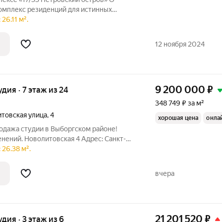
омплекс резиденций для истинных
рхитектуры, непревзойденного сервиса и
26.11 м².
ы Санкт-Петербурга. Уникальное
у Малой
12 ноября 2024
9 200 000
₽
удия · 7 этаж из 24
348 749 ₽ за м²
товская улица
,
4
хорошая цена
онла
родажа студии в Выборгском районе!
 Новолитовская 4 Адрес: Санкт-
ская, д. 4 (метро Лесная / Выборгский
26.38 м².
вчера
21 201 520
₽
удия · 3 этаж из 6