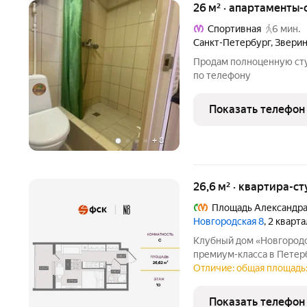
26 м² · апартаменты-
Спортивная
6 мин.
Санкт-Петербург
,
Зверин
Продам полноценную сту
по телефону
Показать телефон
+
8
26,6 м² · квартира-ст
Площадь Александра
Новгородская 8
, 2 кварт
Клубный дом «Новгородская 8» новый стату
премиум-класса в Петер
федеральных девелоперо
Отличие: общая площадь:
Новгородской улице в р
в непосредственной бли
Показать телефон