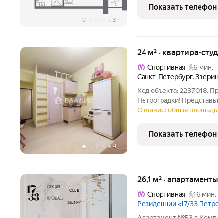
зонам Калининского
Показать телефон
+
3
24 м² · квартира-студ
Спортивная
6 мин.
Санкт-Петербург
,
Зверин
Код объекта: 2237018. Продаётся стильная студия в сердце
Петроградки! Представьте: вы выходите из дома и через 5 минут
уже на станции метро. А вокруг вся красота 
Отличие: общая площадь:
Петербурга! Петропавло
площадь,
Показать телефон
+
4
26,1 м² · апартаменты
Спортивная
16 мин.
Резиденции «17/33 Петр
Апартамент №53 в Компл