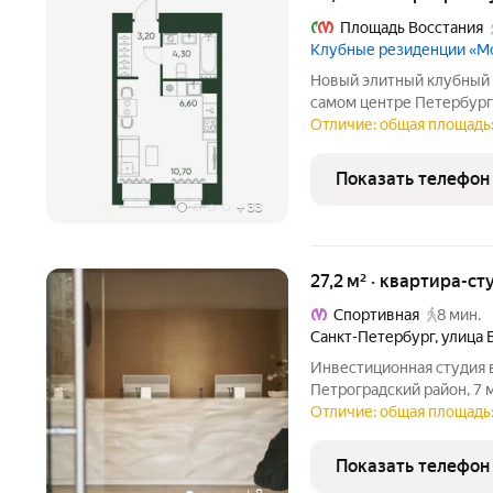
Площадь Восстания
Клубные резиденции «М
Новый элитный клубный 
самом центре Петербурга
этажей и реконструиров
Отличие: общая площадь:
постройки, в котором ра
Архитектурный облик
Показать телефон
+
33
27,2 м² · квартира-ст
Спортивная
8 мин.
Санкт-Петербург
,
улица 
Инвестиционная студия 
Петроградский район, 7 
гарантированного доход
Отличие: общая площадь: 
следующего месяца посл
8% годовых до июня
Показать телефон