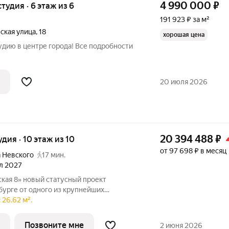
4 990 000
₽
студия · 6 этаж из 6
191 923 ₽ за м²
ская улица
,
18
хорошая цена
дию в центре города! Все подробности
20 июля 2026
20 394 488
₽
удия · 10 этаж из 10
от 97 698 ₽ в месяц
 Невского
17 мин.
ал 2027
сный проект
бурге от одного из крупнейших
в ГК ФСК. Дом расположен на тихой
 26.62 м².
айоне со сложившейся инфраструктурой,
зости
Позвоните мне
2 июня 2026