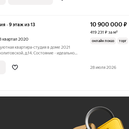
10 900 000
₽
ия · 9 этаж из 13
419 231 ₽ за м²
 3 квартал 2020
онлайн показ
торг
уютная квартира-студия в доме 2021
волитовской, д.14. Состояние - идеальное!
личным видом! Интересная планировка,
егко можно организовать зонирование.
28 июля 2026
Ж