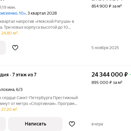
854 900 ₽ за м²
19 мин.
оисеенко, 10»
, 3 квартал 2028
квартал напротив «Невской Ратуши» в
. Три новых корпуса высотой до 10
анное историческое здание 1908 года
 24.80 м².
зместится 30 резиденций.
5 ноября 2025
24 344 000
₽
удия · 7 этаж из 7
895 000 ₽ за м²
Блохина
,
6/3
в сердце Санкт-Петербурга Престижный
минут от метро «Спортивная». Программа
а: выплаты начинаются уже со
27.20 м².
е подписания договора купли-продажи
Написать
вчера