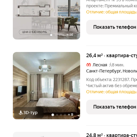
проекте: Премиальный к
ценителей изысканной а
Отличие: общая площадь: 
необыкновенной панорам
расположение межд
Показать телефон
+
16
26,4 м² · квартира-ст
Лесная
8 мин.
Санкт-Петербург
,
Новоли
Код объекта: 2231287. П
Чистый актив без обременений.
Петербург, ул. Новолитов
Отличие: общая площадь: 
район) О студии: Продается светлая студия в современном
монолитном
Показать телефон
3D-тур
+
9
24,8 м² · квартира-ст