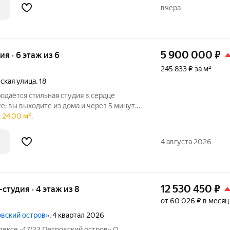
вчера
5 900 000
₽
ия · 6 этаж из 6
245 833 ₽ за м²
ская улица
,
18
исторического
 24.00 м².
вская крепость, Эрмитаж, Дворцовая
4 августа 2026
12 530 450
₽
-студия · 4 этаж из 8
от 60 026 ₽ в месяц
овский остров»
, 4 квартал 2026
ексе «17/33 Петровский остров» О