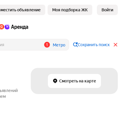
зместить объявление
Моя подборка ЖК
Войти
1
Сохранить поиск
Метро
Смотреть на карте
бъявлений
шем