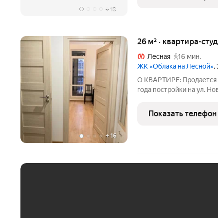
+
13
26 м² · квартира-студ
Лесная
16 мин.
ЖК «Облака на Лесной»
,
О КВАРТИРЕ: Продается 
года постройки на ул. Но
Квартира светлая и с от
необычная для студий, л
Показать телефон
+
16
ЕЖЕМЕСЯЧНЫЙ ПЛАТЁ