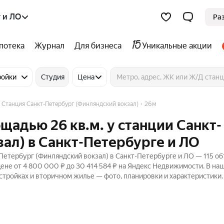
 и ЛО
Ра
потека
Журнал
Для бизнеса
Уникальные акции
ройки
Студия
Цена
Станция Санкт-Петербург (Финляндский вокзал)
26м
щадью 26 кв.м. у станции Санкт-
ал) в Санкт-Петербурге и ЛО
-Петербург (Финляндский вокзал) в Санкт-Петербурге и ЛО — 115 о
цене от 4 800 000 ₽ до 30 414 584 ₽ на Яндекс Недвижимости. В на
остройках и вторичном жилье — фото, планировки и характеристики.