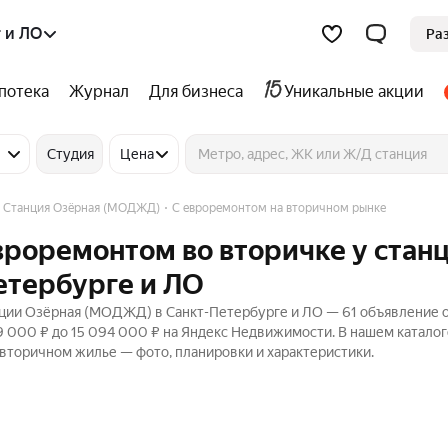
 и ЛО
Ра
потека
Журнал
Для бизнеса
Уникальные акции
Студия
Цена
Станция Озёрная (МОДЖД)
С евроремонтом на вторичном рынке
евроремонтом во вторичке у стан
етербурге и ЛО
нции Озёрная (МОДЖД) в Санкт-Петербурге и ЛО — 61 объявление о
9 000 ₽ до 15 094 000 ₽ на Яндекс Недвижимости. В нашем каталог
 вторичном жилье — фото, планировки и характеристики.