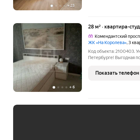
+
23
28 м² · квартира-студ
Комендантский просп
ЖК «На Королева»
, 3 кв
Код объекта: 2100403. У
Петербурге! Выгодная п
доме на проспекте Корол
втором этаже 19-этажног
Показать телефон
Общая площадь составля
+
6
ЕЖЕМЕСЯЧНЫЙ ПЛАТЁ