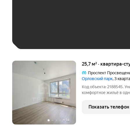
До 30 тыс. ₽
До 50 тыс. ₽
До 70 тыс. ₽
Больше 100 тыс. ₽
25,7 м² · квартира-ст
Проспект Просвещен
Орловский парк
, 3 квар
Код объекта: 2188545. У
комфортное жильё в одн
Санкт-Петербурга! Пре
площадью 25,7 кв. м на 
Показать телефон
Квартира
+
14