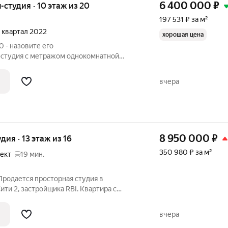
6 400 000
₽
ы-студия · 10 этаж из 20
197 531 ₽ за м²
2 квартал 2022
хорошая цена
 - назовите его
-студия с метражом однокомнатной
ение как для проживания, так и для
доступности находятся: метро "Парнас",
вчера
, школа,
8 950 000
₽
удия · 13 этаж из 16
350 980 ₽ за м²
ект
19 мин.
Продается просторная студия в
ти 2, застройщика RBI. Квартира с
 теплая и светлая. Вся мебель и техника
цу. Окна квартиры смотрят в просторный
вчера