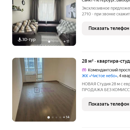
Санкт-Петербург
,
Выборг
Экcклюзивное пpeдлoжeн
2710 - при звонке скажит
менеджера объекта! Э
СTABКE 12,25% HA ВЕCЬ CРOK! Квартира свободно
Показать телефон
площадью в ЖК
3D-тур
+
11
28 м² · квартира-студ
Комендантский просп
ЖК «Чистое небо»
, 4 кв
НОВАЯ Студия 28 м с ев
ПРОДАЖА БЕЗ КОМИСС
КОМИССИИ ВОЗМОЖЕН Т
недвижимости) Идеальна
Показать телефон
+
14