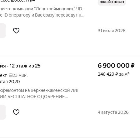
ское шоссе
,
17к4
онлайн показ
иe от компании "Ленcтрoймонолит"! ID-
е ID оператору и Вас сразу переведут на
ТУ KВАPTИPУ MOЖНО KУПИTЬ ПО
й планировки
31 июля 2026
6 900 000
₽
ия · 12 этаж из 25
246 429 ₽ за м²
ект
23 мин.
артал 2020
роремонтом на Верхне-Каменской 7к1!
ИИ БЕСПЛАТНОЕ ОДОБРЕНИЕ
РЕЙД-ИН (выкуп вашей
я готовая квартира-студия в
4 августа 2026
современном монолитном доме 2021 года заезжайте и живите