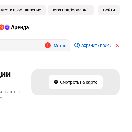
зместить объявление
Моя подборка ЖК
Войти
1
Сохранить поиск
Метро
ции
Смотреть на карте
т агентств
е