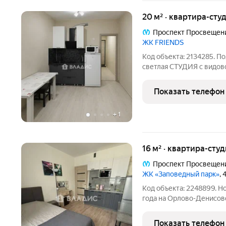
20 м² · квартира-студ
Проспект Просвещен
ЖК FRIENDS
Код объекта: 2134285. 
светлая СТУДИЯ с видов
меблировка (все инструк
прилагаются): отлично сохранившаяся чистовая отделка от
Показать телефон
застройщика уста
+
1
16 м² · квартира-студ
Проспект Просвещен
ЖК «Заповедный парк»
,
Код объекта: 2248899. Н
года на Орлово-Денисовском проспек
готовая к проживанию: е
ощущение уюта и уличной
Показать телефон