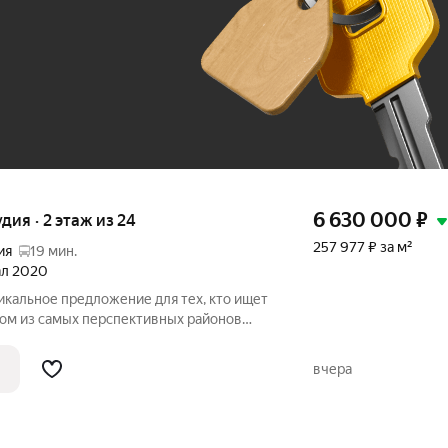
До 100 тыс. ₽
6 630 000
₽
удия · 2 этаж из 24
257 977 ₽ за м²
ия
19 мин.
тал 2020
никальное предложение для тех, кто ищет
ом из самых перспективных районов
дставляем вашему вниманию студию
Орлово-Денисовском проспекте, 19к2.
вчера