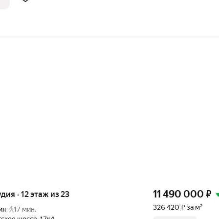
11 490 000
₽
удия · 12 этаж из 23
326 420 ₽ за м²
ия
17 мин.