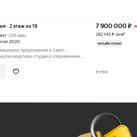
7 900 000
₽
ия · 2 этаж из 19
282 143 ₽ за м²
ект
16 мин.
артал 2020
онлайн показ
никальное предложение в Санкт-
окупка квартиры-студии в современном
ёва, 62. Квартира расположена на
о дома, построенного в 2020 году.
вчера
ет
Ж