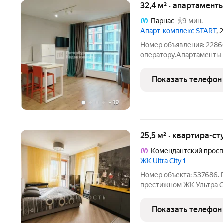
32,4 м² · апартамент
Парнас
9 мин.
Апарт-комплекс START
, 
Номер объявления: 22860
оператору.Апартаменты
квартиры! Отличное влож
сдачи в аренду. В пешей 
Показать телефон
поликлиника, детский сад
+
19
25,5 м² · квартира-ст
Комендантский просп
ЖК Ultra City 1
Номер объекта: 537686. 
престижном ЖК Ультра Си
хорошим ремонтом. Очень
останься новому владель
Показать телефон
и тихий двор.