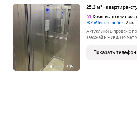
25,3 м² · квартира-ст
Комендантский просп
ЖК «Чистое небо»
, 2 кв
Актуально! В продаже пр
заезжай и живи. До метр
Вид из окон открывается
место для прогулок и от
Показать телефон
повседневной
+
16