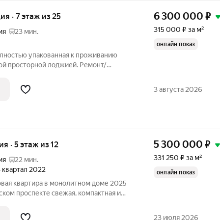
6 300 000
₽
ия · 7 этаж из 25
315 000 ₽ за м²
ия
23 мин.
онлайн показ
Полностью упакованная к проживанию
ой просторной лоджией. Ремонт/
ции и документы на технику
3 августа 2026
новлен кухонный
5 300 000
₽
ия · 5 этаж из 12
331 250 ₽ за м²
ия
22 мин.
 4 квартал 2022
онлайн показ
овая квартира в монолитном доме 2025
те свежая, компактная и
вро-ремонт, лоджия и окна на улицу дают
 жизни, а высота потолков 2,7 м
23 июля 2026