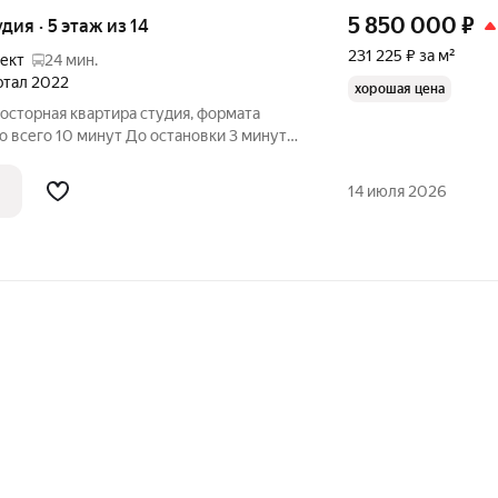
5 850 000
₽
удия · 5 этаж из 14
231 225 ₽ за м²
ект
24 мин.
артал 2022
хорошая цена
осторная квартира студия, формата
о всего 10 минут До остановки 3 минуты
 на большой красивый парк, идеальное
дыха. В районе огромное количество
14 июля 2026