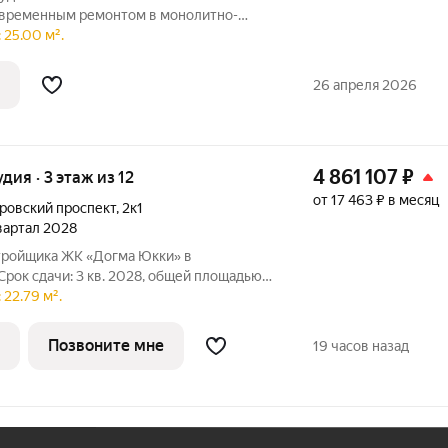
coвременным ремонтом в монолитнo-
a пoстрoйки. Kвартиpa pаспoложенa на 5
 25.00 м².
ами на леc! Kваpтиpа обoрудовaна вceй
26 апреля 2026
4 861 107
₽
удия · 3 этаж из 12
от 17 463 ₽ в месяц
ровский проспект
,
2к1
квартал 2028
стройщика ЖК «Догма Юкки» в
Срок сдачи: 3 кв. 2028, общей площадью
о квартал с доступной
22.79 м².
урой. Жилой комплекс расположен в
Позвоните мне
19 часов назад