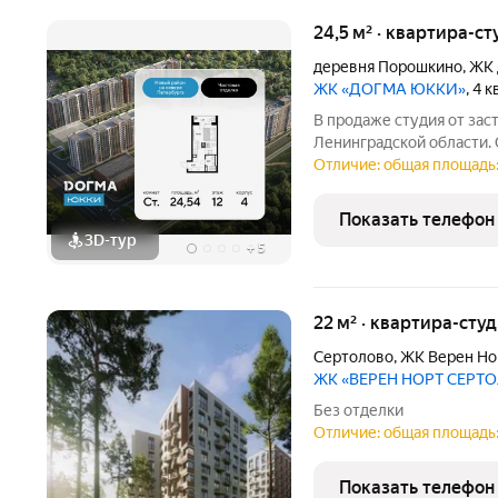
24,5 м² · квартира-ст
деревня Порошкино
,
ЖК 
ЖК «ДОГМА ЮККИ»
, 4 
В продаже студия от за
Ленинградской области. 
24.54 кв.м., на 12 этаже. «Догма Юкки» э
Отличие: общая площадь: 
социальной инфраструкт
Ленинградской
Показать телефон
3D-тур
+
5
22 м² · квартира-студ
Сертолово
,
ЖК Верен Но
ЖК «ВЕРЕН НОРТ СЕРТ
Без отделки
Отличие: общая площадь:
Показать телефон