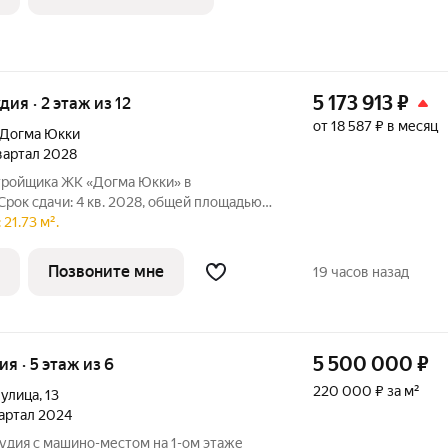
5 173 913
₽
удия · 2 этаж из 12
от 18 587 ₽ в месяц
Догма Юкки
квартал 2028
стройщика ЖК «Догма Юкки» в
Срок сдачи: 4 кв. 2028, общей площадью
 квартал с доступной
21.73 м².
урой. Жилой комплекс расположен в
Позвоните мне
19 часов назад
5 500 000
₽
ия · 5 этаж из 6
220 000 ₽ за м²
 улица
,
13
вартал 2024
удия с машино-меcтом нa 1-ом этaжe