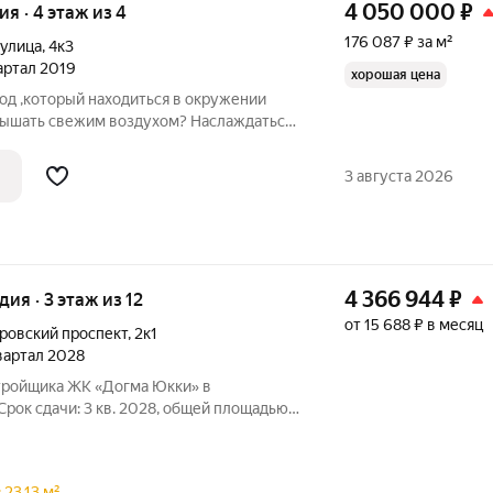
4 050 000
₽
ия · 4 этаж из 4
176 087 ₽ за м²
 улица
,
4к3
вартал 2019
хорошая цена
д ,который находиться в окружении
 дышать свежим воздухом? Наслаждаться
 вам сюда! Сертолово небольшой, очень
город .комфортный для проживания.
3 августа 2026
4 366 944
₽
удия · 3 этаж из 12
от 15 688 ₽ в месяц
ровский проспект
,
2к1
квартал 2028
стройщика ЖК «Догма Юкки» в
Срок сдачи: 3 кв. 2028, общей площадью
 квартал с доступной
урой. Жилой комплекс расположен в
23.13 м².