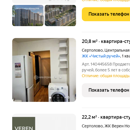
Показать телефон
20,8 м² · квартира-ст
Сертолово
,
Центральная
ЖК «Чистый ручей»
, 1 к
Арт. 140445658 Продает
ручей, более 5 лет в соб
никто не прописан, Ипот
Отличие: общая площадь:
поданы документы для с
конце августа
Показать телефон
+
6
22,2 м² · квартира-ст
Сертолово
,
ЖК Верен Но