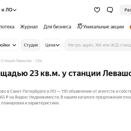
 и ЛО
Ра
потека
Журнал
Для бизнеса
Уникальные акции
ройки
Студия
Цена
Станция Левашово
23м
щадью 23 кв.м. у станции Леваш
ово в Санкт-Петербурге и ЛО — 191 объявление от агентств и собс
9 365 ₽ на Яндекс Недвижимости. В нашем каталоге предложения пл
, планировки и характеристики.