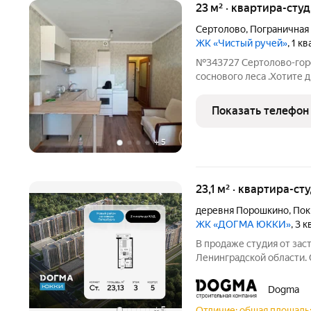
23 м² · квартира-студ
Сертолово
,
Пограничная
ЖК «Чистый ручей»
, 1 к
№343727 Сертолово-горо
соснового леса .Хотите
тишиной и покоем? Тогда
уютный ,очень зеленый 
Показать телефон
Именно здесь в
+
5
23,1 м² · квартира-ст
деревня Порошкино
,
Пок
ЖК «ДОГМА ЮККИ»
, 3 
В продаже студия от за
Ленинградской области. 
23.13 кв.м., на 3 этаже. «Догма Юкки» это
социальной инфраструкт
Dogma
Ленинградской
Отличие: общая площадь: 
+
5