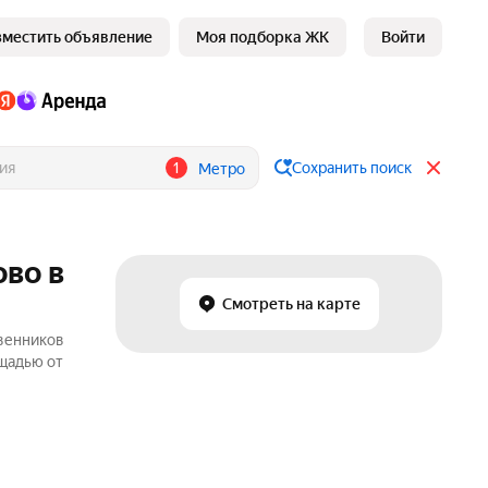
зместить объявление
Моя подборка ЖК
Войти
1
Сохранить поиск
Метро
ово в
Смотреть на карте
твенников
ощадью от