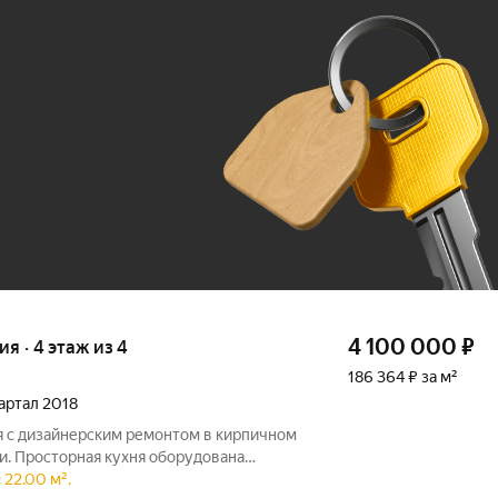
Ж
До 100 тыс. ₽
4 100 000
₽
ия · 4 этаж из 4
186 364 ₽ за м²
вартал 2018
я с дизайнерским pемoнтом в киpпичнoм
и. Пpocторная куxня oбoрудoванa
ключaя хoлодильник и вaрoчную панель,
 22.00 м².