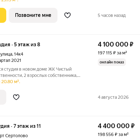
Позвоните мне
5 часов назад
4 100 000
₽
удия · 5 этаж из 8
197 115 ₽ за м²
 улица
,
14к4
вартал 2021
онлайн показ
ся студия в новом доме ЖК Чистый
ственности, 2 взрослых собственника,
ека Сбербанка погашена полностью,
 20.80 м².
нятия обременения (ориентировочно в
4 августа 2026
4 400 000
₽
удия · 7 этаж из 11
198 556 ₽ за м²
рт Сертолово