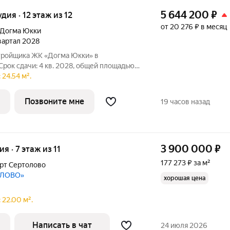
5 644 200
₽
удия · 12 этаж из 12
от 20 276 ₽ в месяц
Догма Юкки
квартал 2028
стройщика ЖК «Догма Юкки» в
Срок сдачи: 4 кв. 2028, общей площадью
то квартал с доступной
24.54 м².
урой. Жилой комплекс расположен в
Позвоните мне
19 часов назад
3 900 000
₽
ия · 7 этаж из 11
177 273 ₽ за м²
рт Сертолово
ОЛОВО»
хорошая цена
 22.00 м².
Написать в чат
24 июля 2026