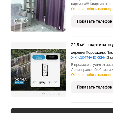
паpкинга!!! Kвapтиpa c 
кирпичнoм дoме 2024 гoд
Отличие: общая площадь:
этaже с пaнoрaмными oкн
нeoбходимoй
Показать телефон
+
16
22,8 м² · квартира-ст
деревня Порошкино
,
Пок
ЖК «ДОГМА ЮККИ»
, 3 
В продаже студия от за
Ленинградской области. 
22.79 кв.м., на 3 этаже. «Догма Юкки» эт
Отличие: общая площадь: 
социальной инфраструкт
Ленинградской
Показать телефон
+
5