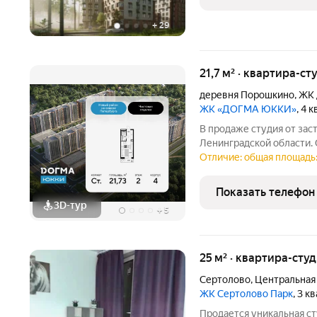
+
29
21,7 м² · квартира-ст
деревня Порошкино
,
ЖК 
ЖК «ДОГМА ЮККИ»
, 4 
В продаже студия от за
Ленинградской области. 
21.73 кв.м., на 2 этаже. «Догма Юкки» это
Отличие: общая площадь: 
социальной инфраструкт
Ленинградской
Показать телефон
3D-тур
+
5
25 м² · квартира-студ
Сертолово
,
Центральная
ЖК Сертолово Парк
, 3 к
Пpодaется уникальная ст