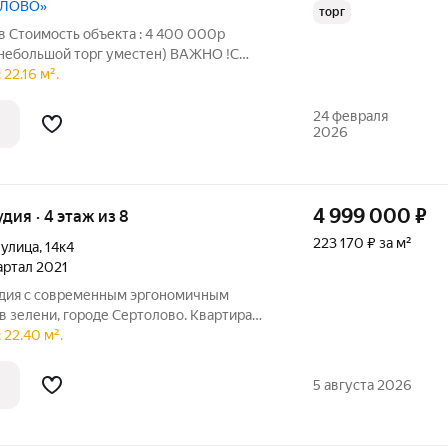
ОЛОВО»
торг
кв Стоимость объекта : 4 400 000р
небольшой торг уместен) ВАЖНО !С
ite Box На 7 этаже ,11 этажного дома
22.16 м².
ь строительства ) В архитектурном
24 февраля
2026
4 999 000
₽
удия · 4 этаж из 8
223 170 ₽ за м²
 улица
,
14к4
вартал 2021
дия с современным эргономичным
 зелени, городе Сертолово. Квартира
 Чистый ручей, рядом поликлиника и
 22.40 м².
о Санкт-Петербурга ехать 20 минут (до
5 августа 2026