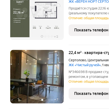
ЖК «ВЕРЕН НОРТ СЕРТ
Продаётся студия 22,16 
(реальному покупателю 
БАЛКОНОМ и ОТДЕЛКОЙ Wh
Отличие: общая площадь: 
(КОРПУС 8,вторая очеред
жилом комплексе VEREN
Показать телефон
+
2
22,4 м² · квартира-ст
Сертолово
,
Центральная
ЖК «Чистый ручей»
, 1 к
№346698 В продаже сту
ремонтом, в утопающем в
расположена в новом ЖК
Отличие: общая площадь:
автобусная остановка. Д
Финляндского вокзала
Показать телефон
+
7